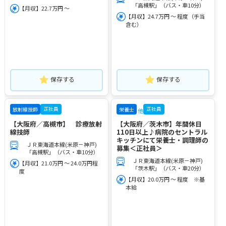
「高槻駅」（バス・車10分）
【月収】22.7万円 ～
【月収】24.7万円 ～ 程度（手当
含む）
保存する
保存する
正社員
正社員
放射線技師
栄養士
他
【大阪府／高槻市】 診療放射
【大阪府／茨木市】年間休日
線技師
110日以上♪病院のセントラル
キッチンにて栄養士・調理師の
ＪＲ東海道本線(米原－神戸)
募集＜正社員＞
「高槻駅」（バス・車10分）
ＪＲ東海道本線(米原－神戸)
【月収】21.0万円 ～ 24.0万円程
「茨木駅」（バス・車20分）
度
【月収】20.0万円 ～ 程度 ※基
本給