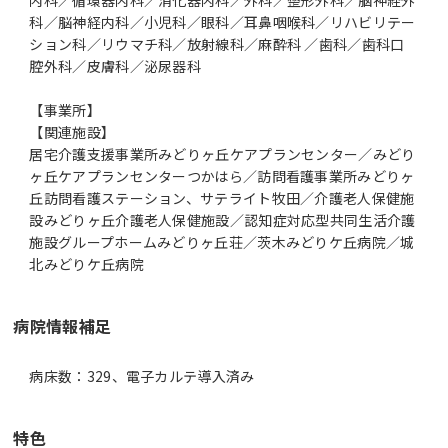
科／脳神経内科／小児科／眼科／耳鼻咽喉科／リハビリテー
ション科／リウマチ科／放射線科／麻酔科 ／歯科／歯科口
腔外科／皮膚科／泌尿器科
【事業所】
【関連施設】
居宅介護支援事業所みどりヶ丘ケアプランセンター／みどり
ヶ丘ケアプランセンターつかはら／訪問看護事業所みどりヶ
丘訪問看護ステーション、サテライト牧田／介護老人保健施
設みどりヶ丘介護老人保健施設／認知症対応型共同生活介護
施設グループホームみどりヶ丘荘／茨木みどりケ丘病院／城
北みどりケ丘病院
病院情報補足
病床数：329、電子カルテ導入済み
特色