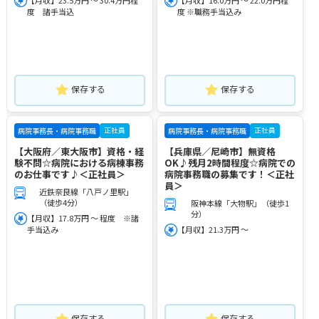
【月収】23.5万円 ～ 30.4万円程
【月収】16.0万円 ～ 22.0万円程
度 諸手当込
度 ※職務手当込み
保存する
保存する
正社員
正社員
病院事務長・病院事務職
病院事務長・病院事務職
【大阪府／東大阪市】資格・経
【兵庫県／尼崎市】無資格
験不問☆病院における病棟事務
OK♪残月2時間程度☆病院での
のお仕事です♪＜正社員＞
病院事務職の募集です！＜正社
員＞
近鉄奈良線「八戸ノ里駅」
（徒歩4分）
阪神本線「大物駅」（徒歩1
分）
【月収】17.8万円 ～ 程度 ※諸
手当込み
【月収】21.3万円 ～
保存する
保存する