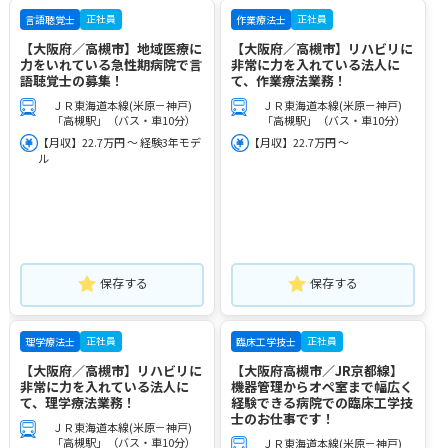
正社員
正社員
言語聴覚士
作業療法士
【大阪府／高槻市】地域医療に
【大阪府／高槻市】リハビリに
力をいれている急性期病院で言
非常に力を入れている法人に
語聴覚士の募集！
て、作業療法業務！
ＪＲ東海道本線(米原－神戸)
ＪＲ東海道本線(米原－神戸)
「高槻駅」（バス・車10分）
「高槻駅」（バス・車10分）
【月収】22.7万円 ～ 経験3年モデ
【月収】22.7万円 ～
ル
保存する
保存する
正社員
正社員
理学療法士
臨床工学技士
【大阪府／高槻市】リハビリに
【大阪府高槻市／JR京都線】
非常に力を入れている法人に
機器管理からオペ室まで幅広く
て、理学療法業務！
経験できる病院での臨床工学技
士のお仕事です！
ＪＲ東海道本線(米原－神戸)
「高槻駅」（バス・車10分）
ＪＲ東海道本線(米原－神戸)