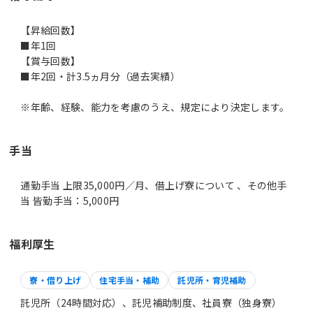
【昇給回数】
■年1回
【賞与回数】
■年2回・計3.5ヵ月分（過去実績）
※年齢、経験、能力を考慮のうえ、規定により決定します。
手当
通勤手当 上限35,000円／月、借上げ寮について 、その他手
当 皆勤手当：5,000円
福利厚生
寮・借り上げ
住宅手当・補助
託児所・育児補助
託児所（24時間対応）、託児補助制度、社員寮（独身寮）