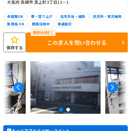
大阪府 高槻市 真上町3丁目13－1
未経験OK
寮・借り上げ
住宅手当・補助
託児所・育児補助
無資格 OK
積極採用中
車通勤可
star
この求人を問い合わせる
保存する
キャリアアドバイザーコメント