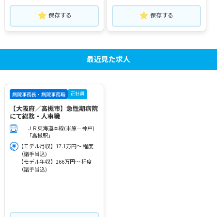
保存する
保存する
最近見た求人
正社員
病院事務長・病院事務職
【大阪府／高槻市】急性期病院
にて総務・人事職
ＪＲ東海道本線(米原－神戸)
「高槻駅」
【モデル月収】17.1万円～ 程度
（諸手当込)
【モデル年収】266万円～ 程度
（諸手当込)