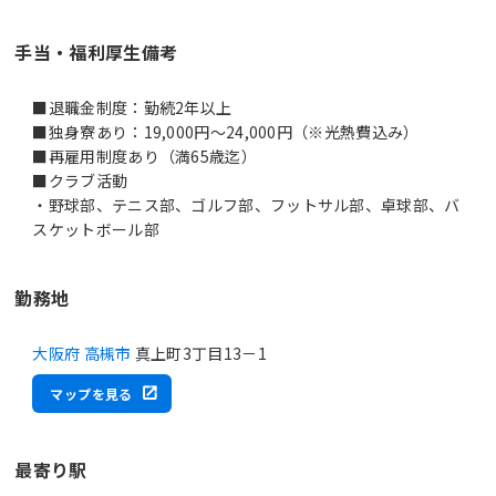
手当・福利厚生備考
■退職金制度：勤続2年以上
■独身寮あり：19,000円～24,000円（※光熱費込み）
■再雇用制度あり（満65歳迄）
■クラブ活動
・野球部、テニス部、ゴルフ部、フットサル部、卓球部、バ
スケットボール部
勤務地
大阪府 高槻市
真上町3丁目13－1
マップを見る
最寄り駅