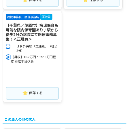
正社員
病院事務長・病院事務職
【千葉県／茂原市】病児保育も
可能な院内保育園あり♪駅から
徒歩2分の病院にて医療事務募
集！＜正職員＞
ＪＲ外房線「茂原駅」（徒歩
2分）
【月収】18.2万円 ～ 22.6万円程
度 ※諸手当込み
保存する
この法人の他の求人