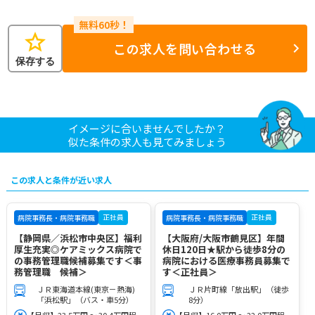
star
この求人を問い合わせる
保存する
イメージに合いませんでしたか？
似た条件の求人も見てみましょう
この求人と条件が近い求人
正社員
正社員
病院事務長・病院事務職
病院事務長・病院事務職
【静岡県／浜松市中央区】福利
【大阪府/大阪市鶴見区】年間
厚生充実◎ケアミックス病院で
休日120日★駅から徒歩8分の
の事務管理職候補募集です＜事
病院における医療事務員募集で
務管理職 候補＞
す＜正社員＞
ＪＲ東海道本線(東京－熱海)
ＪＲ片町線「放出駅」（徒歩
「浜松駅」（バス・車5分）
8分）