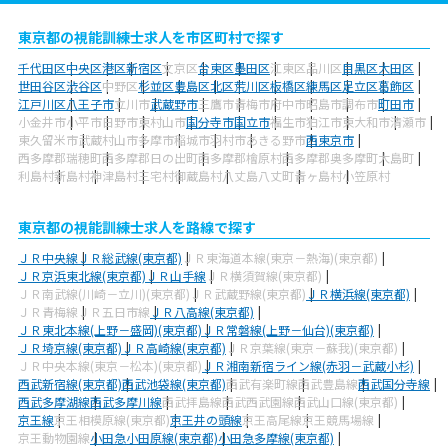
東京都の視能訓練士求人を市区町村で探す
千代田区
中央区
港区
新宿区
文京区
台東区
墨田区
江東区
品川区
目黒区
大田区
世田谷区
渋谷区
中野区
杉並区
豊島区
北区
荒川区
板橋区
練馬区
足立区
葛飾区
江戸川区
八王子市
立川市
武蔵野市
三鷹市
青梅市
府中市
昭島市
調布市
町田市
小金井市
小平市
日野市
東村山市
国分寺市
国立市
福生市
狛江市
東大和市
清瀬市
東久留米市
武蔵村山市
多摩市
稲城市
羽村市
あきる野市
西東京市
西多摩郡瑞穂町
西多摩郡日の出町
西多摩郡檜原村
西多摩郡奥多摩町
大島町
利島村
新島村
神津島村
三宅村
御蔵島村
八丈島八丈町
青ヶ島村
小笠原村
東京都の視能訓練士求人を路線で探す
ＪＲ中央線
ＪＲ総武線(東京都)
ＪＲ東海道本線(東京－熱海)(東京都)
ＪＲ京浜東北線(東京都)
ＪＲ山手線
ＪＲ横須賀線(東京都)
ＪＲ南武線(川崎－立川)(東京都)
ＪＲ武蔵野線(東京都)
ＪＲ横浜線(東京都)
ＪＲ青梅線
ＪＲ五日市線
ＪＲ八高線(東京都)
ＪＲ東北本線(上野－盛岡)(東京都)
ＪＲ常磐線(上野－仙台)(東京都)
ＪＲ埼京線(東京都)
ＪＲ高崎線(東京都)
ＪＲ京葉線(東京－蘇我)(東京都)
ＪＲ中央本線(東京－松本)(東京都)
ＪＲ湘南新宿ライン線(赤羽－武蔵小杉)
西武新宿線(東京都)
西武池袋線(東京都)
西武有楽町線
西武豊島線
西武国分寺線
西武多摩湖線
西武多摩川線
西武拝島線
西武西武園線
西武山口線(東京都)
京王線
京王相模原線(東京都)
京王井の頭線
京王高尾線
京王競馬場線
京王動物園線
小田急小田原線(東京都)
小田急多摩線(東京都)