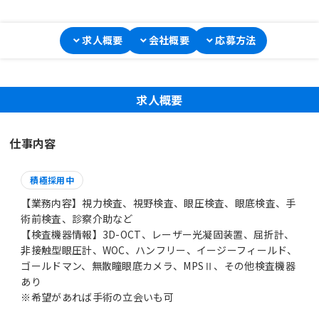
求人概要
会社概要
応募方法
求人概要
仕事内容
積極採用中
【業務内容】視力検査、視野検査、眼圧検査、眼底検査、手
術前検査、診察介助など
【検査機器情報】3D-OCT、レーザー光凝固装置、屈折計、
非接触型眼圧計、WOC、ハンフリー、イージーフィールド、
ゴールドマン、無散瞳眼底カメラ、MPSⅡ、その他検査機器
あり
※希望があれば手術の立会いも可