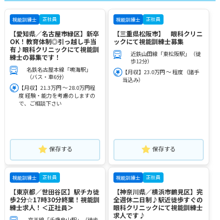
正社員
正社員
視能訓練士
視能訓練士
【愛知県／名古屋市緑区】新卒
【三重県松阪市】 眼科クリニ
OK！教育体制◎引っ越し手当
ックにて視能訓練士募集
有♪眼科クリニックにて視能訓
近鉄山田線「東松阪駅」（徒
練士の募集です！
歩12分）
名鉄名古屋本線「鳴海駅」
【月収】23.0万円 ～ 程度（諸手
（バス・車6分）
当込み）
【月収】21.3万円 ～ 28.0万円程
度 経験・能力を考慮のしますの
で、ご相談下さい
保存する
保存する
正社員
正社員
視能訓練士
視能訓練士
【東京都／世田谷区】駅チカ徒
【神奈川県／横浜市鶴見区】完
歩2分☆17時30分終業！視能訓
全週休二日制♪駅近徒歩すぐの
練士求人！＜正社員＞
眼科クリニックにて視能訓練士
求人です♪
京王線「千歳烏山駅」（徒歩