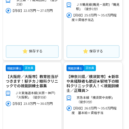
2分）
ＪＲ鶴見線(鶴見－扇町)「鶴見
駅」（徒歩1分）
【月収】22.0万円 ～ 27.0万円
【月収】25.0万円 ～ 35.0万円程
度※資格手当込
保存する
保存する
正社員
正社員
視能訓練士
視能訓練士
【大阪府／大阪市】教育担当が
【神奈川県／横須賀市】★新卒
つきます！駅チカ♪眼科クリニ
や未経験者も歓迎★駅地下の眼
ックでの視能訓練士募集
科クリニック求人！＜視能訓練
士／正職員＞
ＪＲ東海道本線(米原－神戸)
「大阪駅」（徒歩5分）
京急本線「横須賀中央駅」
（徒歩3分）
【月収】23.0万円 ～ 30.0万円
【月収】26.0万円 ～ 35.0万円程
度 基本給＋資格手当