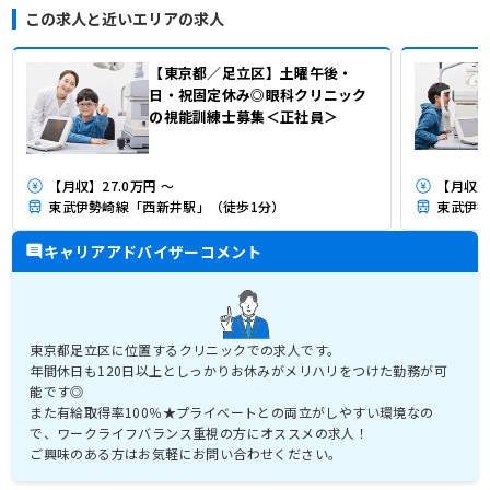
この求人と近いエリアの求人
【東京都／足立区】土曜午後・
日・祝固定休み◎眼科クリニック
の視能訓練士募集＜正社員＞
【月収】27.0万円 ～
【月収】
東武伊勢崎線「西新井駅」（徒歩1分）
東武伊勢
キャリアアドバイザーコメント
東京都足立区に位置するクリニックでの求人です。
年間休日も120日以上としっかりお休みがメリハリをつけた勤務が可
能です◎
また有給取得率100％★プライベートとの両立がしやすい環境なの
で、ワークライフバランス重視の方にオススメの求人！
ご興味のある方はお気軽にお問い合わせください。