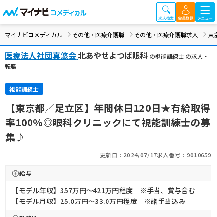
マイナビコメディカル
その他・医療介護職
その他・医療介護職求人
東
医療法人社団真悠会
北あやせよつば眼科
の視能訓練士 の求人・
転職
視能訓練士
【東京都／足立区】年間休日120日★有給取得
率100％◎眼科クリニックにて視能訓練士の募
集♪
更新日：2024/07/17
求人番号：9010659
給与
【モデル年収】357万円〜421万円程度 ※手当、賞与含む
【モデル月収】25.0万円〜33.0万円程度 ※諸手当込み