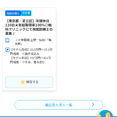
正社員
視能訓練士
【東京都／足立区】年間休日
120日★有給取得率100％◎眼
科クリニックにて視能訓練士の
募集♪
ＪＲ常磐線(上野－仙台)「亀
有駅」
【モデル月収】25.0万円～33.0万
円 程度 ※諸手当込み
【モデル年収】357万円～421万
円 程度 ※手当、賞与含む
保存する
最近見た求人一覧