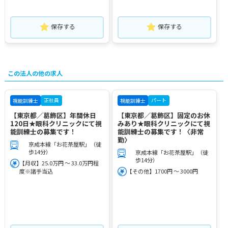
保存する
保存する
この法人の他の求人
正社員
パート
視能訓練士
視能訓練士
【東京都／葛飾区】年間休日
【東京都／葛飾区】固定のお休
120日★眼科クリニックにて視
みあり★眼科クリニックにて視
能訓練士の募集です！
能訓練士の募集です！〈非常
勤〉
京成本線「お花茶屋駅」（徒
歩14分）
京成本線「お花茶屋駅」（徒
歩14分）
【月収】25.0万円 ～ 33.0万円程
度※諸手当込
【その他】1700円 ～ 3000円