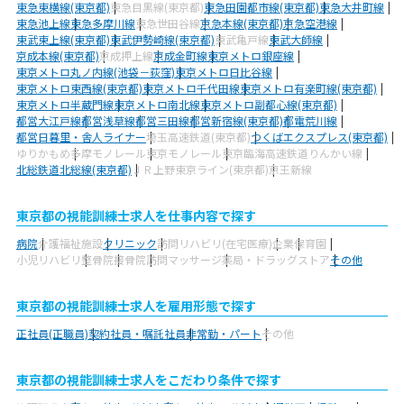
東急東横線(東京都)
東急目黒線(東京都)
東急田園都市線(東京都)
東急大井町線
東急池上線
東急多摩川線
東急世田谷線
京急本線(東京都)
京急空港線
東武東上線(東京都)
東武伊勢崎線(東京都)
東武亀戸線
東武大師線
京成本線(東京都)
京成押上線
京成金町線
東京メトロ銀座線
東京メトロ丸ノ内線(池袋－荻窪)
東京メトロ日比谷線
東京メトロ東西線(東京都)
東京メトロ千代田線
東京メトロ有楽町線(東京都)
東京メトロ半蔵門線
東京メトロ南北線
東京メトロ副都心線(東京都)
都営大江戸線
都営浅草線
都営三田線
都営新宿線(東京都)
都電荒川線
都営日暮里・舎人ライナー
埼玉高速鉄道(東京都)
つくばエクスプレス(東京都)
ゆりかもめ
多摩モノレール
東京モノレール
東京臨海高速鉄道りんかい線
北総鉄道北総線(東京都)
ＪＲ上野東京ライン(東京都)
京王新線
東京都の視能訓練士求人を仕事内容で探す
病院
介護福祉施設
クリニック
訪問リハビリ(在宅医療)
企業
保育園
小児リハビリ
整骨院
接骨院
訪問マッサージ
薬局・ドラッグストア
その他
東京都の視能訓練士求人を雇用形態で探す
正社員(正職員)
契約社員・嘱託社員
非常勤・パート
その他
東京都の視能訓練士求人をこだわり条件で探す