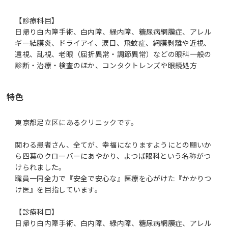
【診療科目】
日帰り白内障手術、白内障、緑内障、糖尿病網膜症、アレル
ギー結膜炎、ドライアイ、涙目、飛蚊症、網膜剥離や近視、
遠視、乱視、老眼（屈折異常・調節異常）などの眼科一般の
診断・治療・検査のほか、コンタクトレンズや眼鏡処方
特色
東京都足立区にあるクリニックです。
関わる患者さん、全てが、幸福になりますようにとの願いか
ら四葉のクローバーにあやかり、よつば眼科という名称がつ
けられました。
職員一同全力で『安全で安心な』医療を心がけた『かかりつ
け医』を目指しています。
【診療科目】
日帰り白内障手術、白内障、緑内障、糖尿病網膜症、アレル