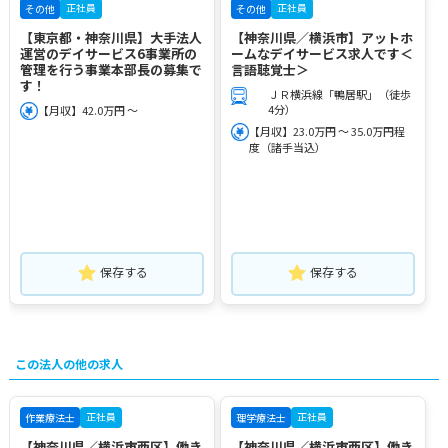
正社員
正社員
その他
その他
【東京都・神奈川県】大手法人
【神奈川県／横浜市】アットホ
運営のデイサービス6事業所の
ームなデイサービス求人です＜
管理を行う事業本部長の募集で
言語聴覚士＞
す！
ＪＲ横浜線「鴨居駅」（徒歩
4分）
【月収】42.0万円 ～
【月収】23.0万円 ～ 35.0万円程
度（諸手当込）
保存する
保存する
この法人の他の求人
正社員
正社員
作業療法士
理学療法士
【神奈川県／横浜市西区】働き
【神奈川県／横浜市西区】働き