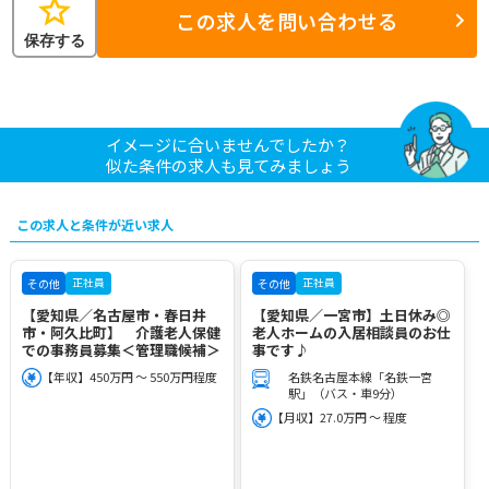
star
この求人を問い合わせる
保存する
イメージに合いませんでしたか？
似た条件の求人も見てみましょう
この求人と条件が近い求人
正社員
正社員
その他
その他
【愛知県／名古屋市・春日井
【愛知県／一宮市】土日休み◎
市・阿久比町】 介護老人保健
老人ホームの入居相談員のお仕
での事務員募集＜管理職候補＞
事です♪
【年収】450万円 ～ 550万円程度
名鉄名古屋本線「名鉄一宮
駅」（バス・車9分）
【月収】27.0万円 ～ 程度