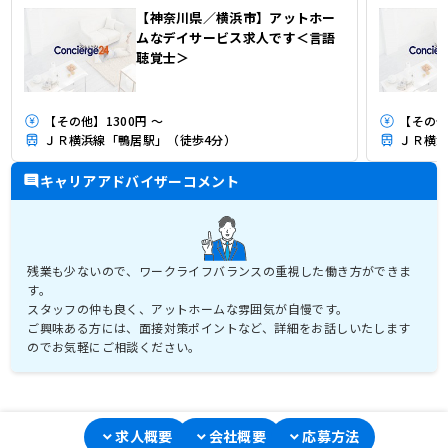
【神奈川県／横浜市】アットホー
ムなデイサービス求人です＜言語
聴覚士＞
【その他】1300円 ～
【その他
ＪＲ横浜線「鴨居駅」（徒歩4分）
ＪＲ横浜
キャリアアドバイザーコメント
残業も少ないので、ワークライフバランスの重視した働き方ができま
す。
スタッフの仲も良く、アットホームな雰囲気が自慢です。
ご興味ある方には、面接対策ポイントなど、詳細をお話しいたします
のでお気軽にご相談ください。
求人概要
会社概要
応募方法