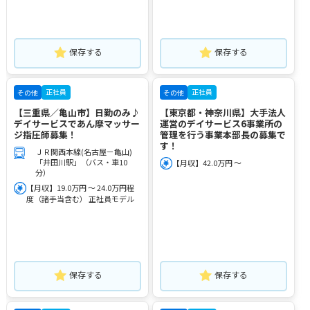
保存する
保存する
正社員
正社員
その他
その他
【三重県／亀山市】日勤のみ♪
【東京都・神奈川県】大手法人
デイサービスであん摩マッサー
運営のデイサービス6事業所の
ジ指圧師募集！
管理を行う事業本部長の募集で
す！
ＪＲ関西本線(名古屋－亀山)
「井田川駅」（バス・車10
【月収】42.0万円 ～
分）
【月収】19.0万円 ～ 24.0万円程
度（諸手当含む） 正社員モデル
保存する
保存する