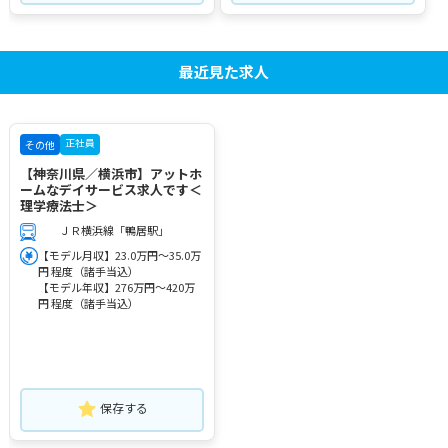
最近見た求人
正社員
その他
【神奈川県／横浜市】アットホ
ームなデイサービス求人です＜
理学療法士＞
ＪＲ横浜線「鴨居駅」
【モデル月収】23.0万円～35.0万
円 程度（諸手当込）
【モデル年収】276万円～420万
円 程度（諸手当込）
保存する