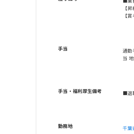
■業務
【昇
【賞
手当
通勤
当 地
手当・福利厚生備考
■退
勤務地
千葉