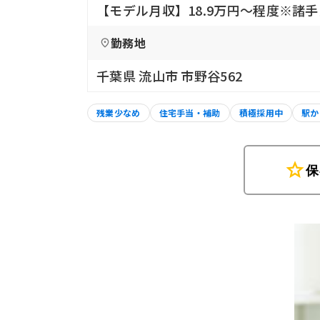
【モデル月収】18.9万円〜程度※諸
勤務地
千葉県 流山市 市野谷562
残業少なめ
住宅手当・補助
積極採用中
駅か
star
保