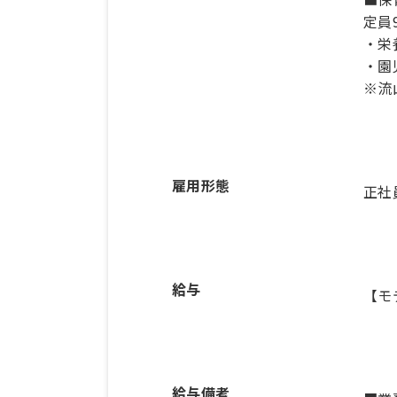
定員
・栄
・園
雇用形態
正社
給与
【モ
給与備考