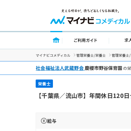
トップページ
ご利用ガイド
マイナビコメディカル
管理栄養士/栄養士
管理栄養士
社会福祉法人武蔵野会
慶櫻市野谷保育園
の栄
栄養士
【千葉県／流山市】年間休日120
給与