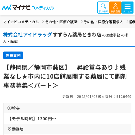
マイナビコメディカル
その他・医療介護職
その他・医療介護職求人
静
株式会社アイドラッグ
すずらん薬局ときわ店
の医療事務 の求
人・転職
医療事務
【静岡県／静岡市葵区】 昇給賞与あり♪残
業なし★市内に10店舗展開する薬局にて調剤
事務募集＜パート＞
更新日：2025/01/08
求人番号：9126440
給与
【モデル時給】1300円〜
勤務地