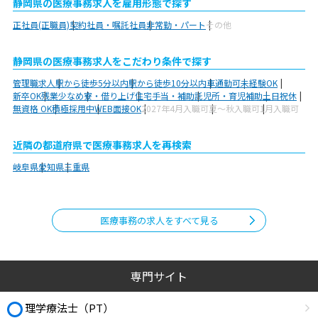
静岡県の医療事務求人を雇用形態で探す
正社員(正職員)
契約社員・嘱託社員
非常勤・パート
その他
静岡県の医療事務求人をこだわり条件で探す
管理職求人
駅から徒歩5分以内
駅から徒歩10分以内
車通勤可
未経験OK
新卒OK
残業少なめ
寮・借り上げ
住宅手当・補助
託児所・育児補助
土日祝休
無資格 OK
積極採用中
WEB面接OK
2027年4月入職可
夏～秋入職可
1月入職可
近隣の都道府県で医療事務求人を再検索
岐阜県
愛知県
三重県
医療事務の求人をすべて見る
専門サイト
理学療法士（PT）