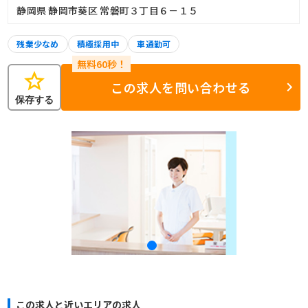
静岡県 静岡市葵区 常磐町３丁目６－１５
残業少なめ
積極採用中
車通勤可
star
この求人を問い合わせる
保存する
この求人と近いエリアの求人