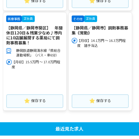
保存する
保存する
正社員
正社員
医療事務
その他
【静岡県／静岡市葵区】 年間
【静岡県／静岡市】調剤事務募
休日120日＆残業少なめ♪市内
集《常勤》
に10店舗展開する薬局にて調
【月収】14.1万円 ～ 16.3万円程
剤事務募集！
度 諸手当込
静岡鉄道静岡清水線「県総合
運動場駅」（バス・車6分）
【月収】15.5万円 ～ 17.0万円程
度
保存する
保存する
最近見た求人