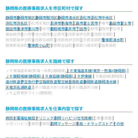
静岡県の医療事務求人を市区町村で探す
静岡市
静岡市葵区
静岡市駿河区
静岡市清水区
浜松市
浜松市中央区
浜松市浜名区
浜松市天竜区
沼津市
熱海市
三島市
富士宮市
伊東市
島田市
富士市
磐田市
焼津市
掛川市
藤枝市
御殿場市
袋井市
下田市
裾野市
湖西市
伊豆市
御前崎市
菊川市
伊豆の国市
牧之原市
賀茂郡東伊豆町
賀茂郡河津町
賀茂郡南伊豆町
賀茂郡松崎町
賀茂郡西伊豆町
田方郡函南町
駿東郡清水町
駿東郡長泉町
駿東郡小山町
榛原郡吉田町
榛原郡川根本町
周智郡森町
静岡県の医療事務求人を路線で探す
ＪＲ東海道本線(熱海－米原)(静岡県)
ＪＲ東海道本線(東京－熱海)(静岡県)
ＪＲ御殿場線(静岡県)
ＪＲ身延線(静岡県)
ＪＲ伊東線
ＪＲ飯田線(静岡県)
遠州鉄道
伊豆急行
伊豆箱根鉄道駿豆線
岳南鉄道
静岡鉄道静岡清水線
天竜浜名湖鉄道
大井川鐵道大井川本線
大井川鐵道井川線
ＪＲ上野東京ライン(静岡県)
静岡県の医療事務求人を仕事内容で探す
病院
介護福祉施設
クリニック
訪問リハビリ(在宅医療)
企業
保育園
小児リハビリ
整骨院
接骨院
訪問マッサージ
薬局・ドラッグストア
その他