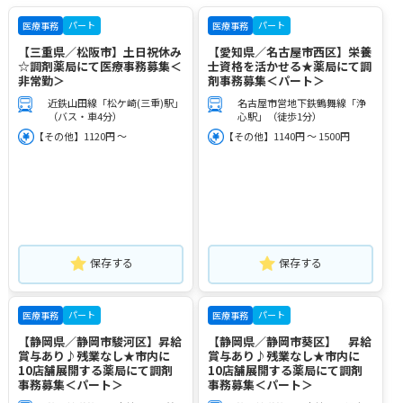
パート
パート
医療事務
医療事務
【三重県／松阪市】土日祝休み
【愛知県／名古屋市西区】栄養
☆調剤薬局にて医療事務募集＜
士資格を活かせる★薬局にて調
非常勤＞
剤事務募集＜パート＞
近鉄山田線「松ケ崎(三重)駅」
名古屋市営地下鉄鶴舞線「浄
（バス・車4分）
心駅」（徒歩1分）
【その他】1120円 ～
【その他】1140円 ～ 1500円
保存する
保存する
パート
パート
医療事務
医療事務
【静岡県／静岡市駿河区】昇給
【静岡県／静岡市葵区】 昇給
賞与あり♪残業なし★市内に
賞与あり♪残業なし★市内に
10店舗展開する薬局にて調剤
10店舗展開する薬局にて調剤
事務募集＜パート＞
事務募集＜パート＞