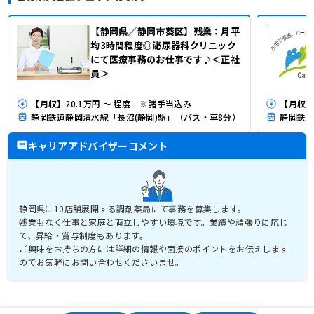
【静岡県／静岡市葵区】残業：月平
均3時間程度◎泌尿器科クリニック
にて医療事務のお仕事です♪＜正社
員＞
【月収】20.1万円 ～ 程度 ※諸手当込み
【月収】1
静岡鉄道静岡清水線「長沼(静岡)駅」（バス・車8分）
静岡鉄道
キャリアアドバイザーコメント
静岡県に10店舗展開する調剤薬局にて事務を募集します。
残業もなく仕事と家庭と両立しやすい環境です。業績や頑張りに応じ
て、昇給・賞与制度もあります。
ご興味をお持ちの方には詳細の情報や面接のポイントをお伝えします