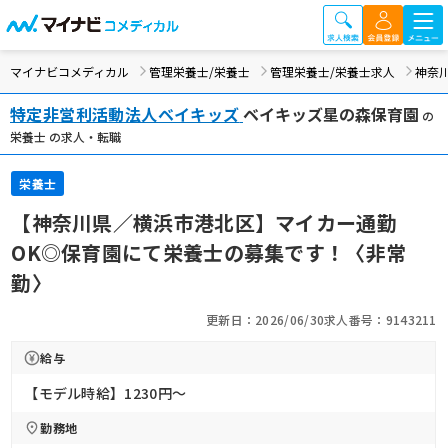
マイナビコメディカル
管理栄養士/栄養士
管理栄養士/栄養士求人
神奈
特定非営利活動法人ベイキッズ
ベイキッズ星の森保育園
の
栄養士 の求人・転職
栄養士
【神奈川県／横浜市港北区】マイカー通勤
OK◎保育園にて栄養士の募集です！〈非常
勤〉
更新日：2026/06/30
求人番号：9143211
給与
【モデル時給】1230円〜
勤務地