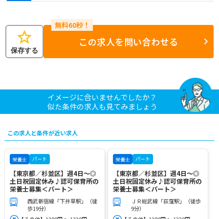
star
この求人を問い合わせる
保存する
イメージに合いませんでしたか？
似た条件の求人も見てみましょう
この求人と条件が近い求人
パート
パート
栄養士
栄養士
【東京都／杉並区】週4日～◎
【東京都／杉並区】週4日～◎
土日祝固定休み♪認可保育所の
土日祝固定休み♪認可保育所の
栄養士募集＜パート＞
栄養士募集＜パート＞
西武新宿線「下井草駅」（徒
ＪＲ総武線「荻窪駅」（徒歩
歩19分）
9分）