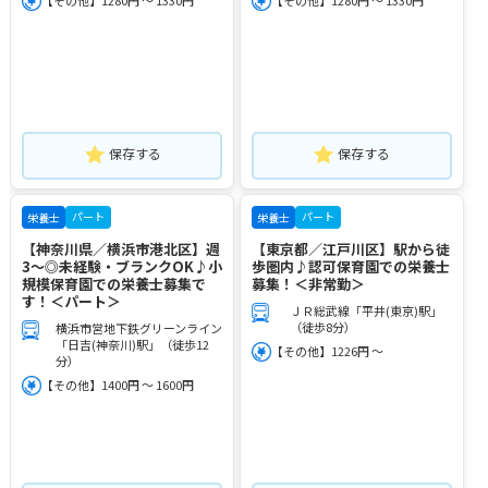
【その他】1280円 ～ 1330円
【その他】1280円 ～ 1330円
保存する
保存する
パート
パート
栄養士
栄養士
【神奈川県／横浜市港北区】週
【東京都／江戸川区】駅から徒
3～◎未経験・ブランクOK♪小
歩圏内♪認可保育園での栄養士
規模保育園での栄養士募集で
募集！＜非常勤＞
す！＜パート＞
ＪＲ総武線「平井(東京)駅」
（徒歩8分）
横浜市営地下鉄グリーンライン
「日吉(神奈川)駅」（徒歩12
【その他】1226円 ～
分）
【その他】1400円 ～ 1600円