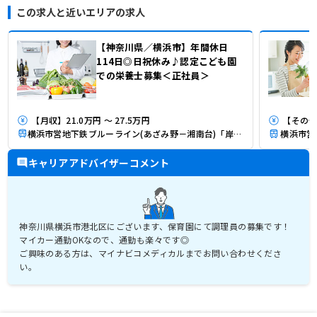
この求人と近いエリアの求人
【神奈川県／横浜市】年間休日
114日◎日祝休み♪認定こども園
での栄養士募集＜正社員＞
【月収】21.0万円 ～ 27.5万円
【その他】
横浜市営地下鉄ブルーライン(あざみ野－湘南台)「岸根公園駅」（徒歩10分）
キャリアアドバイザーコメント
神奈川県横浜市港北区にございます、保育園にて調理員の募集です！
マイカー通勤OKなので、通勤も楽々です◎
ご興味のある方は、マイナビコメディカルまでお問い合わせくださ
い。