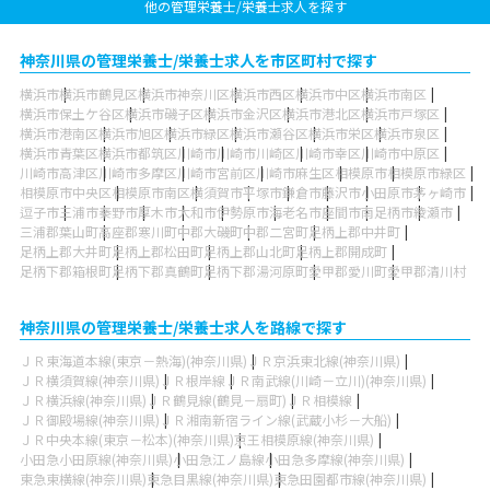
他の管理栄養士/栄養士求人を探す
神奈川県の管理栄養士/栄養士求人を市区町村で探す
横浜市
横浜市鶴見区
横浜市神奈川区
横浜市西区
横浜市中区
横浜市南区
横浜市保土ケ谷区
横浜市磯子区
横浜市金沢区
横浜市港北区
横浜市戸塚区
横浜市港南区
横浜市旭区
横浜市緑区
横浜市瀬谷区
横浜市栄区
横浜市泉区
横浜市青葉区
横浜市都筑区
川崎市
川崎市川崎区
川崎市幸区
川崎市中原区
川崎市高津区
川崎市多摩区
川崎市宮前区
川崎市麻生区
相模原市
相模原市緑区
相模原市中央区
相模原市南区
横須賀市
平塚市
鎌倉市
藤沢市
小田原市
茅ヶ崎市
逗子市
三浦市
秦野市
厚木市
大和市
伊勢原市
海老名市
座間市
南足柄市
綾瀬市
三浦郡葉山町
高座郡寒川町
中郡大磯町
中郡二宮町
足柄上郡中井町
足柄上郡大井町
足柄上郡松田町
足柄上郡山北町
足柄上郡開成町
足柄下郡箱根町
足柄下郡真鶴町
足柄下郡湯河原町
愛甲郡愛川町
愛甲郡清川村
神奈川県の管理栄養士/栄養士求人を路線で探す
ＪＲ東海道本線(東京－熱海)(神奈川県)
ＪＲ京浜東北線(神奈川県)
ＪＲ横須賀線(神奈川県)
ＪＲ根岸線
ＪＲ南武線(川崎－立川)(神奈川県)
ＪＲ横浜線(神奈川県)
ＪＲ鶴見線(鶴見－扇町)
ＪＲ相模線
ＪＲ御殿場線(神奈川県)
ＪＲ湘南新宿ライン線(武蔵小杉－大船)
ＪＲ中央本線(東京－松本)(神奈川県)
京王相模原線(神奈川県)
小田急小田原線(神奈川県)
小田急江ノ島線
小田急多摩線(神奈川県)
東急東横線(神奈川県)
東急目黒線(神奈川県)
東急田園都市線(神奈川県)