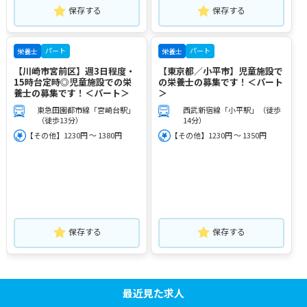
保存する
保存する
パート
パート
栄養士
栄養士
【川崎市宮前区】週3日程度・
【東京都／小平市】児童施設で
15時台定時◎児童施設での栄
の栄養士の募集です！＜パート
養士の募集です！＜パート＞
＞
東急田園都市線「宮崎台駅」
西武新宿線「小平駅」（徒歩
（徒歩13分）
14分）
【その他】1230円 ～ 1380円
【その他】1230円 ～ 1350円
保存する
保存する
最近見た求人