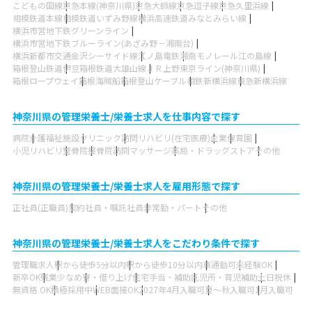
こどもの国線
京急本線(神奈川県)
京急大師線
京急逗子線
京急久里浜線
相模鉄道本線
相模鉄道いずみ野線
横浜高速鉄道みなとみらい線
横浜市営地下鉄グリーンライン
横浜市営地下鉄ブルーライン(あざみ野－湘南台)
横浜新都市交通金沢シーサイド線
江ノ島電鉄
湘南モノレール江の島線
箱根登山鉄道
伊豆箱根鉄道大雄山線
ＪＲ上野東京ライン(神奈川県)
箱根ロープウェイ
箱根海賊船
箱根登山ケーブル
相鉄新横浜線
東急新横浜線
神奈川県の管理栄養士/栄養士求人を仕事内容で探す
病院
介護福祉施設
クリニック
訪問リハビリ(在宅医療)
企業
保育園
小児リハビリ
整骨院
接骨院
訪問マッサージ
薬局・ドラッグストア
その他
神奈川県の管理栄養士/栄養士求人を雇用形態で探す
正社員(正職員)
契約社員・嘱託社員
非常勤・パート
その他
神奈川県の管理栄養士/栄養士求人をこだわり条件で探す
管理職求人
駅から徒歩5分以内
駅から徒歩10分以内
車通勤可
未経験OK
新卒OK
残業少なめ
寮・借り上げ
住宅手当・補助
託児所・育児補助
土日祝休
無資格 OK
積極採用中
WEB面接OK
2027年4月入職可
夏～秋入職可
1月入職可