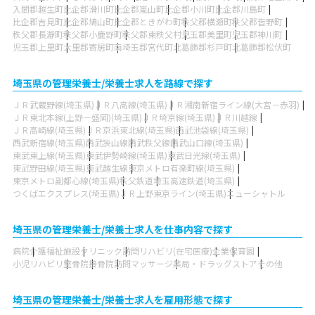
入間郡越生町
比企郡滑川町
比企郡嵐山町
比企郡小川町
比企郡川島町
比企郡吉見町
比企郡鳩山町
比企郡ときがわ町
秩父郡横瀬町
秩父郡皆野町
秩父郡長瀞町
秩父郡小鹿野町
秩父郡東秩父村
児玉郡美里町
児玉郡神川町
児玉郡上里町
大里郡寄居町
南埼玉郡宮代町
北葛飾郡杉戸町
北葛飾郡松伏町
埼玉県の管理栄養士/栄養士求人を路線で探す
ＪＲ武蔵野線(埼玉県)
ＪＲ八高線(埼玉県)
ＪＲ湘南新宿ライン線(大宮－赤羽)
ＪＲ東北本線(上野－盛岡)(埼玉県)
ＪＲ埼京線(埼玉県)
ＪＲ川越線
ＪＲ高崎線(埼玉県)
ＪＲ京浜東北線(埼玉県)
西武池袋線(埼玉県)
西武新宿線(埼玉県)
西武狭山線
西武秩父線
西武山口線(埼玉県)
東武東上線(埼玉県)
東武伊勢崎線(埼玉県)
東武日光線(埼玉県)
東武野田線(埼玉県)
東武越生線
東京メトロ有楽町線(埼玉県)
東京メトロ副都心線(埼玉県)
秩父鉄道
埼玉高速鉄道(埼玉県)
つくばエクスプレス(埼玉県)
ＪＲ上野東京ライン(埼玉県)
ニューシャトル
埼玉県の管理栄養士/栄養士求人を仕事内容で探す
病院
介護福祉施設
クリニック
訪問リハビリ(在宅医療)
企業
保育園
小児リハビリ
整骨院
接骨院
訪問マッサージ
薬局・ドラッグストア
その他
埼玉県の管理栄養士/栄養士求人を雇用形態で探す