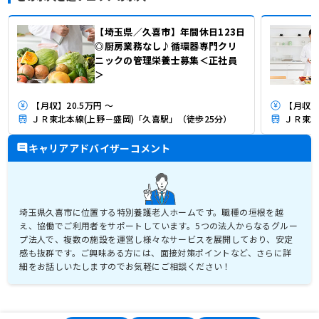
【埼玉県／久喜市】年間休日123日
◎厨房業務なし♪循環器専門クリ
ニックの管理栄養士募集＜正社員
＞
【月収】20.5万円 ～
【月収】2
ＪＲ東北本線(上野－盛岡)「久喜駅」（徒歩25分）
ＪＲ東北
キャリアアドバイザーコメント
埼玉県久喜市に位置する特別養護老人ホームです。職種の垣根を越
え、協働でご利用者をサポートしています。5つの法人からなるグルー
プ法人で、複数の施設を運営し様々なサービスを展開しており、安定
感も抜群です。ご興味ある方には、面接対策ポイントなど、さらに詳
細をお話しいたしますのでお気軽にご相談ください！