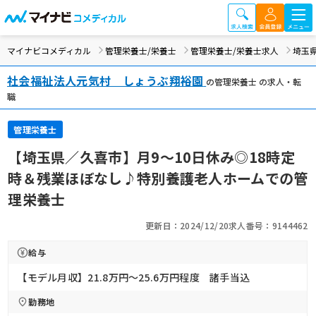
マイナビコメディカル
管理栄養士/栄養士
管理栄養士/栄養士求人
埼玉
社会福祉法人元気村 しょうぶ翔裕園
の管理栄養士 の求人・転
職
管理栄養士
【埼玉県／久喜市】月9～10日休み◎18時定
時＆残業ほぼなし♪特別養護老人ホームでの管
理栄養士
更新日：2024/12/20
求人番号：9144462
給与
【モデル月収】21.8万円〜25.6万円程度 諸手当込
勤務地