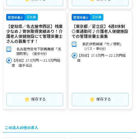
正社員
正社員
管理栄養士
管理栄養士
【愛知県／名古屋市西区】残業
【東京都／足立区】4週8休制
少なめ♪育休取得実績あり！介
◎車通勤可♪介護老人保健施設
護老人保健施設にて管理栄養士
での管理栄養士募集
さんの募集です！
東武伊勢崎線「竹ノ塚駅」
（バス・車6分）
名古屋市営地下鉄鶴舞線「浅
間町駅」（徒歩9分）
【月収】17.5万円 ～ 22.1万円程
【月収】17.0万円 ～ 21.5万円程
度
度 諸手当込
保存する
保存する
この法人の他の求人