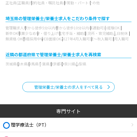
正社員(正職員)
契約社員・嘱託社員
非常勤・パート
その他
埼玉県の管理栄養士/栄養士求人をこだわり条件で探す
管理職求人
駅から徒歩5分以内
駅から徒歩10分以内
車通勤可
未経験OK
新卒OK
残業少なめ
寮・借り上げ
住宅手当・補助
託児所・育児補助
土日祝休
無資格 OK
積極採用中
WEB面接OK
2027年4月入職可
夏～秋入職可
1月入職可
近隣の都道府県で管理栄養士/栄養士求人を再検索
茨城県
栃木県
群馬県
千葉県
東京都
神奈川県
山梨県
管理栄養士/栄養士の求人をすべて見る
専門サイト
理学療法士（PT）