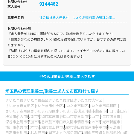
お問い合わせ
9144462
求人番号
募集先名称
社会福祉法人元気村 しょうぶ翔裕園 の管理栄養士
お問い合わせ例
「求人番号9144462に興味があるので、詳細を教えていただけますか？」
「残業が少なめの病院をJR○○線の沿線で探していますが、おすすめの病院はあ
りますか？」
「訪問リハビリの募集を都内で探しています。マイナビコメディカルに載ってい
る○○○○○以外におすすめの求人はありますか？」
他の管理栄養士/栄養士求人を探す
埼玉県の管理栄養士/栄養士求人を市区町村で探す
さいたま市
さいたま市西区
さいたま市北区
さいたま市大宮区
さいたま市見沼区
さいたま市中央区
さいたま市桜区
さいたま市浦和区
さいたま市南区
さいたま市緑区
さいたま市岩槻区
川越市
熊谷市
川口市
行田市
秩父市
所沢市
飯能市
加須市
本庄市
東松山市
春日部市
狭山市
羽生市
鴻巣市
深谷市
上尾市
草加市
越谷市
蕨市
戸田市
入間市
朝霞市
志木市
和光市
新座市
桶川市
久喜市
北本市
八潮市
富士見市
三郷市
蓮田市
坂戸市
幸手市
鶴ヶ島市
日高市
吉川市
ふじみ野市
白岡市
北足立郡伊奈町
入間郡三芳町
入間郡毛呂山町