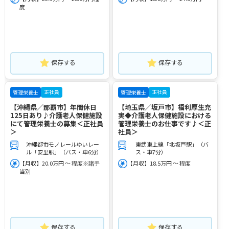
度
保存する
保存する
正社員
正社員
管理栄養士
管理栄養士
【沖縄県／那覇市】年間休日
【埼玉県／坂戸市】福利厚生充
125日あり♪介護老人保健施設
実◆介護老人保健施設における
にて管理栄養士の募集＜正社員
管理栄養士のお仕事です♪＜正
＞
社員＞
沖縄都市モノレールゆいレー
東武東上線「北坂戸駅」（バ
ル「安里駅」（バス・車6分）
ス・車7分）
【月収】20.0万円 ～ 程度※諸手
【月収】18.5万円 ～ 程度
当別
保存する
保存する