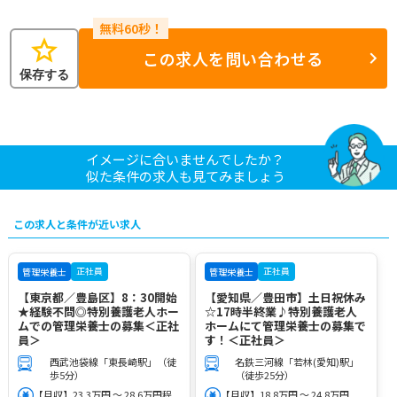
star
この求人を問い合わせる
保存する
イメージに合いませんでしたか？
似た条件の求人も見てみましょう
この求人と条件が近い求人
正社員
正社員
管理栄養士
管理栄養士
【東京都／豊島区】8：30開始
【愛知県／豊田市】土日祝休み
★経験不問◎特別養護老人ホー
☆17時半終業♪特別養護老人
ムでの管理栄養士の募集＜正社
ホームにて管理栄養士の募集で
員＞
す！＜正社員＞
西武池袋線「東長崎駅」（徒
名鉄三河線「若林(愛知)駅」
歩5分）
（徒歩25分）
【月収】23.3万円 ～ 28.6万円程
【月収】18.8万円 ～ 24.8万円