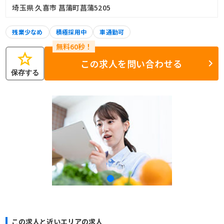
埼玉県 久喜市 菖蒲町菖蒲5205
残業少なめ
積極採用中
車通勤可
star
この求人を問い合わせる
保存する
この求人と近いエリアの求人