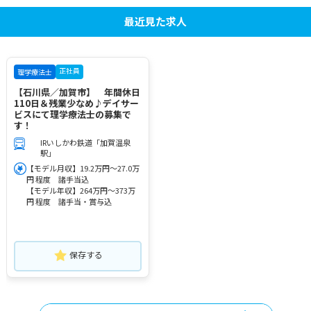
最近見た求人
正社員
理学療法士
【石川県／加賀市】 年間休日
110日＆残業少なめ♪デイサー
ビスにて理学療法士の募集で
す！
IRいしかわ鉄道「加賀温泉
駅」
【モデル月収】19.2万円～27.0万
円 程度 諸手当込
【モデル年収】264万円～373万
円 程度 諸手当・賞与込
保存する