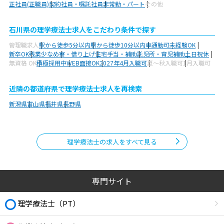
正社員(正職員)
契約社員・嘱託社員
非常勤・パート
その他
石川県の理学療法士求人をこだわり条件で探す
管理職求人
駅から徒歩5分以内
駅から徒歩10分以内
車通勤可
未経験OK
新卒OK
残業少なめ
寮・借り上げ
住宅手当・補助
託児所・育児補助
土日祝休
無資格 OK
積極採用中
WEB面接OK
2027年4月入職可
夏～秋入職可
1月入職可
近隣の都道府県で理学療法士求人を再検索
新潟県
富山県
福井県
長野県
理学療法士の求人をすべて見る
専門サイト
理学療法士（PT）