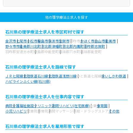
他の理学療法士求人を探す
石川県の理学療法士求人を市区町村で探す
金沢市
七尾市
小松市
輪島市
珠洲市
加賀市
羽咋市
かほく市
白山市
能美市
野々市市
能美郡川北町
河北郡津幡町
河北郡内灘町
羽咋郡志賀町
羽咋郡宝達志水町
鹿島郡中能登町
鳳珠郡穴水町
鳳珠郡能登町
石川県の理学療法士求人を路線で探す
ＪＲ七尾線
北陸鉄道石川線
北陸鉄道浅野川線
のと鉄道七尾線
IRいしかわ鉄道
ハピラインふくい線(石川県)
石川県の理学療法士求人を仕事内容で探す
病院
介護福祉施設
クリニック
訪問リハビリ(在宅医療)
企業
保育園
小児リハビリ
整骨院
接骨院
訪問マッサージ
薬局・ドラッグストア
その他
石川県の理学療法士求人を雇用形態で探す