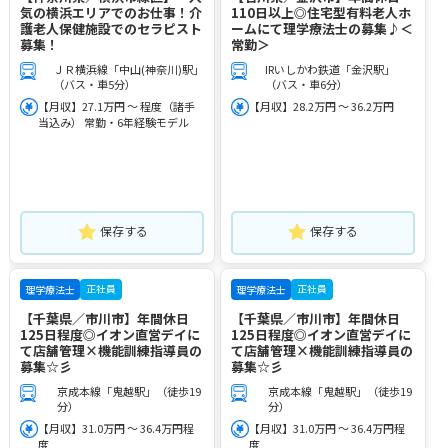
気の横浜エリアでのお仕事！介
110日以上◎住宅型有料老人ホ
護老人保健施設でのセラピスト
ームにて理学療法士の募集♪＜
募集！
常勤＞
ＪＲ横浜線「中山(神奈川)駅」
IRいしかわ鉄道「金沢駅」
（バス・車5分）
（バス・車6分）
【月収】27.1万円 ～ 程度（諸手
【月収】28.2万円 ～ 36.2万円
当込み） 常勤・6年経験モデル
保存する
保存する
正社員
正社員
理学療法士
理学療法士
【千葉県／市川市】年間休日
【千葉県／市川市】年間休日
125日程度◎イオン直営デイに
125日程度◎イオン直営デイに
て店舗管理×機能訓練指導員の
て店舗管理×機能訓練指導員の
募集☆彡
募集☆彡
京成本線「鬼越駅」（徒歩19
京成本線「鬼越駅」（徒歩19
分）
分）
【月収】31.0万円 ～ 36.4万円程
【月収】31.0万円 ～ 36.4万円程
度
度