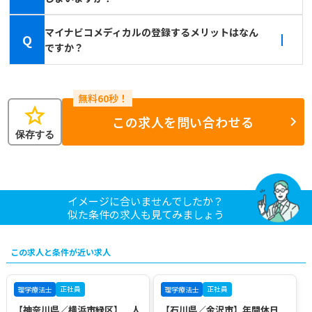
マイナビコメディカルの登録するメリットはなん
Q
ですか？
star
この求人を問い合わせる
保存する
イメージに合いませんでしたか？
似た条件の求人も見てみましょう
この求人と条件が近い求人
正社員
正社員
理学療法士
理学療法士
【神奈川県／横浜市緑区】 人
【石川県／金沢市】年間休日