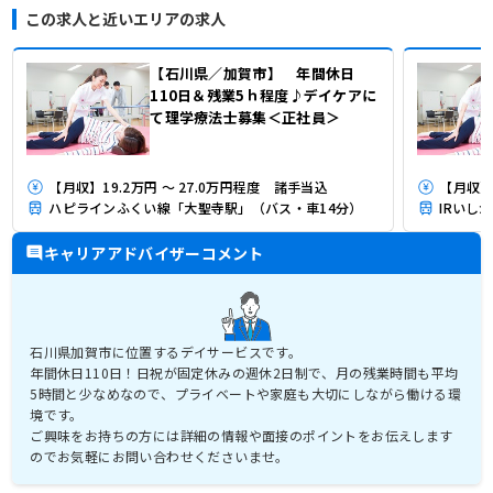
この求人と近いエリアの求人
【石川県／加賀市】 年間休日
110日＆残業5ｈ程度♪デイケアに
て理学療法士募集＜正社員＞
【月収】19.2万円 ～ 27.0万円程度 諸手当込
【月収】
ハピラインふくい線「大聖寺駅」（バス・車14分）
IRいし
キャリアアドバイザーコメント
石川県加賀市に位置するデイサービスです。
年間休日110日！日祝が固定休みの週休2日制で、月の残業時間も平均
5時間と少なめなので、プライベートや家庭も大切にしながら働ける環
境です。
ご興味をお持ちの方には詳細の情報や面接のポイントをお伝えします