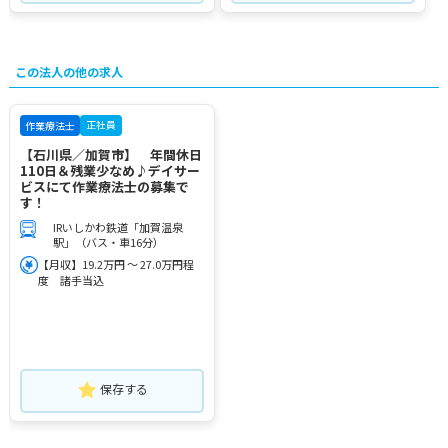
この法人の他の求人
正社員
作業療法士
【石川県／加賀市】 年間休日
110日＆残業少なめ♪デイサー
ビスにて作業療法士の募集で
す！
IRいしかわ鉄道「加賀温泉
駅」（バス・車16分）
【月収】19.2万円 ～ 27.0万円程
度 諸手当込
保存する