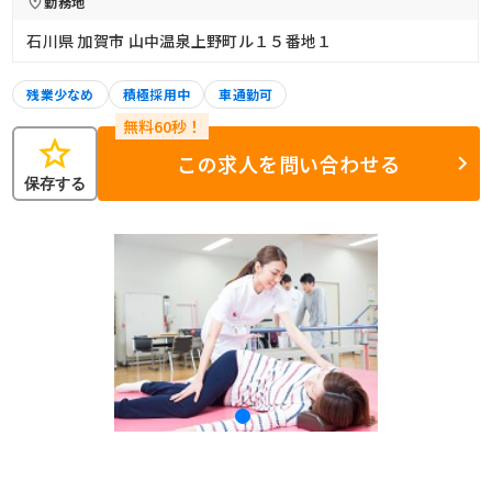
勤務地
石川県 加賀市 山中温泉上野町ル１５番地１
残業少なめ
積極採用中
車通勤可
star
この求人を問い合わせる
保存する