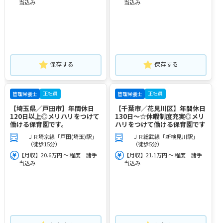
当込み
当込み
保存する
保存する
正社員
正社員
管理栄養士
管理栄養士
【埼玉県／戸田市】年間休日
【千葉市／花見川区】年間休日
120日以上◎メリハリをつけて
130日～☆休暇制度充実◎メリ
働ける保育園です。
ハリをつけて働ける保育園です
ＪＲ埼京線「戸田(埼玉)駅」
ＪＲ総武線「新検見川駅」
（徒歩15分）
（徒歩5分）
【月収】20.6万円 ～ 程度 諸手
【月収】21.1万円 ～ 程度 諸手
当込み
当込み