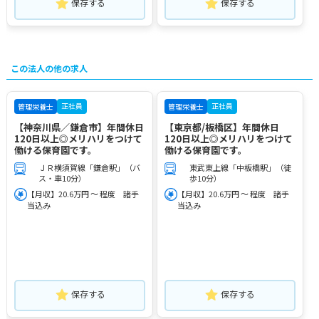
保存する
保存する
この法人の他の求人
正社員
正社員
管理栄養士
管理栄養士
【神奈川県／鎌倉市】年間休日
【東京都/板橋区】年間休日
120日以上◎メリハリをつけて
120日以上◎メリハリをつけて
働ける保育園です。
働ける保育園です。
ＪＲ横須賀線「鎌倉駅」（バ
東武東上線「中板橋駅」（徒
ス・車10分）
歩10分）
【月収】20.6万円 ～ 程度 諸手
【月収】20.6万円 ～ 程度 諸手
当込み
当込み
保存する
保存する