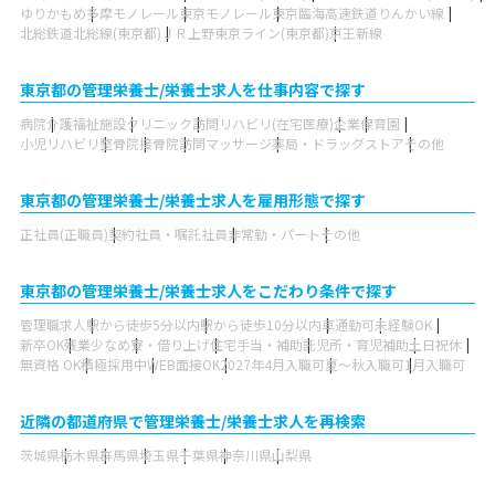
ゆりかもめ
多摩モノレール
東京モノレール
東京臨海高速鉄道りんかい線
北総鉄道北総線(東京都)
ＪＲ上野東京ライン(東京都)
京王新線
東京都の管理栄養士/栄養士求人を仕事内容で探す
病院
介護福祉施設
クリニック
訪問リハビリ(在宅医療)
企業
保育園
小児リハビリ
整骨院
接骨院
訪問マッサージ
薬局・ドラッグストア
その他
東京都の管理栄養士/栄養士求人を雇用形態で探す
正社員(正職員)
契約社員・嘱託社員
非常勤・パート
その他
東京都の管理栄養士/栄養士求人をこだわり条件で探す
管理職求人
駅から徒歩5分以内
駅から徒歩10分以内
車通勤可
未経験OK
新卒OK
残業少なめ
寮・借り上げ
住宅手当・補助
託児所・育児補助
土日祝休
無資格 OK
積極採用中
WEB面接OK
2027年4月入職可
夏～秋入職可
1月入職可
近隣の都道府県で管理栄養士/栄養士求人を再検索
茨城県
栃木県
群馬県
埼玉県
千葉県
神奈川県
山梨県