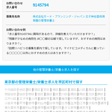
お問い合わせ
9145794
求人番号
募集先名称
株式会社モード・プランニング・ジャパン 王子神谷雲母保
育園の管理栄養士
お問い合わせ例
「求人番号9145794に興味があるので、詳細を教えていただけますか？」
「残業が少なめの病院をJR○○線の沿線で探していますが、おすすめの病院はあ
りますか？」
「訪問リハビリの募集を都内で探しています。マイナビコメディカルに載ってい
る○○○○○以外におすすめの求人はありますか？」
他の管理栄養士/栄養士求人を探す
東京都の管理栄養士/栄養士求人を市区町村で探す
千代田区
中央区
港区
新宿区
文京区
台東区
墨田区
江東区
品川区
目黒区
大田区
世田谷区
渋谷区
中野区
杉並区
豊島区
北区
荒川区
板橋区
練馬区
足立区
葛飾区
江戸川区
八王子市
立川市
武蔵野市
三鷹市
青梅市
府中市
昭島市
調布市
町田市
小金井市
小平市
日野市
東村山市
国分寺市
国立市
福生市
狛江市
東大和市
清瀬市
東久留米市
武蔵村山市
多摩市
稲城市
羽村市
あきる野市
西東京市
西多摩郡瑞穂町
西多摩郡日の出町
西多摩郡檜原村
西多摩郡奥多摩町
大島町