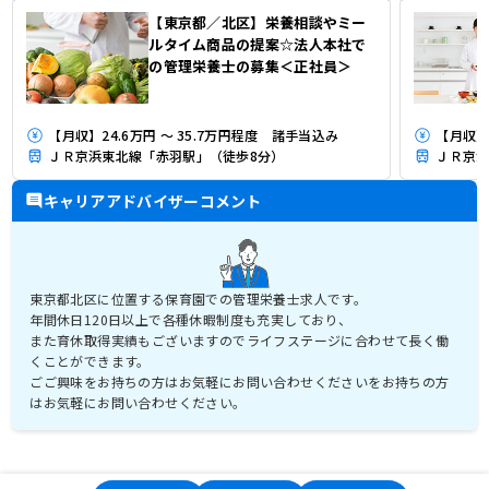
【東京都／北区】栄養相談やミー
ルタイム商品の提案☆法人本社で
の管理栄養士の募集＜正社員＞
【月収】24.6万円 ～ 35.7万円程度 諸手当込み
【月収】
ＪＲ京浜東北線「赤羽駅」（徒歩8分）
ＪＲ京浜
キャリアアドバイザーコメント
東京都北区に位置する保育園での管理栄養士求人です。
年間休日120日以上で各種休暇制度も充実しており、
また育休取得実績もございますのでライフステージに合わせて長く働
くことができます。
ごご興味をお持ちの方はお気軽にお問い合わせくださいをお持ちの方