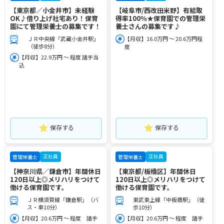
【東京都／小金井市】未経験
【岐阜市/西改田米野】有給取
OK♪借り上げ社宅あり！保育
得率100％★保育園での管理栄
園にて管理栄養士の募集です！
養士さんの募集です♪
ＪＲ中央線「武蔵小金井駅」
【月収】16.0万円 ～ 20.6万円程
（徒歩8分）
度
【月収】22.9万円 ～ 程度 諸手当
込
保存する
保存する
正社員
正社員
管理栄養士
管理栄養士
【神奈川県／鎌倉市】年間休日
【東京都/板橋区】年間休日
120日以上◎メリハリをつけて
120日以上◎メリハリをつけて
働ける保育園です。
働ける保育園です。
ＪＲ横須賀線「鎌倉駅」（バ
東武東上線「中板橋駅」（徒
ス・車10分）
歩10分）
【月収】20.6万円 ～ 程度 諸手
【月収】20.6万円 ～ 程度 諸手