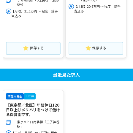
5分）
【月収】20.6万円 ～ 程度 諸手
【月収】21.1万円 ～ 程度 諸手
当込み
当込み
保存する
保存する
最近見た求人
正社員
管理栄養士
【東京都／北区】年間休日120
日以上◎メリハリをつけて働け
る保育園です。
東京メトロ南北線「王子神谷
駅」
【モデル月収】20.6万円～ 程度