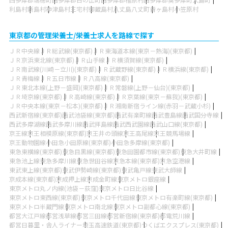
利島村
新島村
神津島村
三宅村
御蔵島村
八丈島八丈町
青ヶ島村
小笠原村
東京都の管理栄養士/栄養士求人を路線で探す
ＪＲ中央線
ＪＲ総武線(東京都)
ＪＲ東海道本線(東京－熱海)(東京都)
ＪＲ京浜東北線(東京都)
ＪＲ山手線
ＪＲ横須賀線(東京都)
ＪＲ南武線(川崎－立川)(東京都)
ＪＲ武蔵野線(東京都)
ＪＲ横浜線(東京都)
ＪＲ青梅線
ＪＲ五日市線
ＪＲ八高線(東京都)
ＪＲ東北本線(上野－盛岡)(東京都)
ＪＲ常磐線(上野－仙台)(東京都)
ＪＲ埼京線(東京都)
ＪＲ高崎線(東京都)
ＪＲ京葉線(東京－蘇我)(東京都)
ＪＲ中央本線(東京－松本)(東京都)
ＪＲ湘南新宿ライン線(赤羽－武蔵小杉)
西武新宿線(東京都)
西武池袋線(東京都)
西武有楽町線
西武豊島線
西武国分寺線
西武多摩湖線
西武多摩川線
西武拝島線
西武西武園線
西武山口線(東京都)
京王線
京王相模原線(東京都)
京王井の頭線
京王高尾線
京王競馬場線
京王動物園線
小田急小田原線(東京都)
小田急多摩線(東京都)
東急東横線(東京都)
東急目黒線(東京都)
東急田園都市線(東京都)
東急大井町線
東急池上線
東急多摩川線
東急世田谷線
京急本線(東京都)
京急空港線
東武東上線(東京都)
東武伊勢崎線(東京都)
東武亀戸線
東武大師線
京成本線(東京都)
京成押上線
京成金町線
東京メトロ銀座線
東京メトロ丸ノ内線(池袋－荻窪)
東京メトロ日比谷線
東京メトロ東西線(東京都)
東京メトロ千代田線
東京メトロ有楽町線(東京都)
東京メトロ半蔵門線
東京メトロ南北線
東京メトロ副都心線(東京都)
都営大江戸線
都営浅草線
都営三田線
都営新宿線(東京都)
都電荒川線
都営日暮里・舎人ライナー
埼玉高速鉄道(東京都)
つくばエクスプレス(東京都)