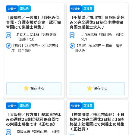
正社員
正社員
栄養士
栄養士
【愛知県／一宮市】月9休み◎
【千葉県／市川市】日祝固定休
育児・介護支援が充実！認可保
み×完全週休2日制◎小規模保
育園にて栄養士募集♪
育園の栄養士求人♪
名鉄名古屋本線「妙興寺駅」
ＪＲ総武線「市川駅」（徒歩
（徒歩17分）
5分）
【月収】23.6万円 ～ 27.6万円程
【月収】20.0万円 ～ 程度 諸手
度 諸手当込
当込み
保存する
保存する
正社員
正社員
栄養士
栄養士
【大阪府／枚方市】基本日祝休
【神奈川県／横浜市南区】土日
みの週休2日制◎認可保育園で
祝休みの完全週休2日制☆16時
の栄養士募集です《正社員》
終業♪幼稚園にて栄養士の募集
＜正社員＞
京阪本線「御殿山駅」（徒歩