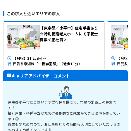
この求人と近いエリアの求人
【東京都／小平市】住宅手当あり
☆特別養護老人ホームにて栄養士
募集＜正社員＞
【月収】21.2万円 ～
【月収】2
西武多摩湖線「一橋学園駅」（徒歩10分）
西武多摩
キャリアアドバイザーコメント
東京都小平市にございます認可保育園にて、常勤の栄養士の募集で
す！
福利厚生・各種手当が充実◎長期的なご就業ができる環境が整ってい
ます◎
残業も少なめなので、お仕事終わりの時間も大切にしていただけるの
もおすすめポイントです♪