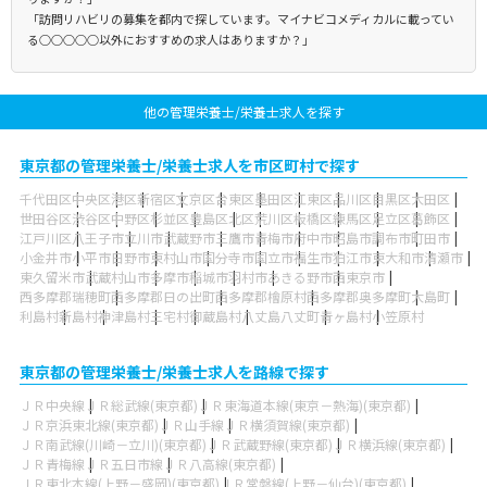
「訪問リハビリの募集を都内で探しています。マイナビコメディカルに載ってい
る○○○○○以外におすすめの求人はありますか？」
他の管理栄養士/栄養士求人を探す
東京都の管理栄養士/栄養士求人を市区町村で探す
千代田区
中央区
港区
新宿区
文京区
台東区
墨田区
江東区
品川区
目黒区
大田区
世田谷区
渋谷区
中野区
杉並区
豊島区
北区
荒川区
板橋区
練馬区
足立区
葛飾区
江戸川区
八王子市
立川市
武蔵野市
三鷹市
青梅市
府中市
昭島市
調布市
町田市
小金井市
小平市
日野市
東村山市
国分寺市
国立市
福生市
狛江市
東大和市
清瀬市
東久留米市
武蔵村山市
多摩市
稲城市
羽村市
あきる野市
西東京市
西多摩郡瑞穂町
西多摩郡日の出町
西多摩郡檜原村
西多摩郡奥多摩町
大島町
利島村
新島村
神津島村
三宅村
御蔵島村
八丈島八丈町
青ヶ島村
小笠原村
東京都の管理栄養士/栄養士求人を路線で探す
ＪＲ中央線
ＪＲ総武線(東京都)
ＪＲ東海道本線(東京－熱海)(東京都)
ＪＲ京浜東北線(東京都)
ＪＲ山手線
ＪＲ横須賀線(東京都)
ＪＲ南武線(川崎－立川)(東京都)
ＪＲ武蔵野線(東京都)
ＪＲ横浜線(東京都)
ＪＲ青梅線
ＪＲ五日市線
ＪＲ八高線(東京都)
ＪＲ東北本線(上野－盛岡)(東京都)
ＪＲ常磐線(上野－仙台)(東京都)