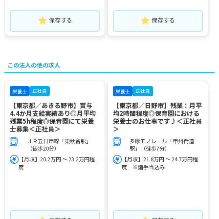
保存する
保存する
この法人の他の求人
正社員
正社員
栄養士
栄養士
【東京都／あきる野市】賞与
【東京都／日野市】残業：月平
4.4か月支給実績あり◎月平均
均2時間程度◎保育園における
残業5h程度◎保育園にて栄養
栄養士のお仕事です♪＜正社員
士募集＜正社員＞
＞
ＪＲ五日市線「東秋留駅」
多摩モノレール「甲州街道
（徒歩20分）
駅」（徒歩7分）
【月収】20.2万円 ～ 23.2万円程
【月収】21.8万円 ～ 24.7万円程
度
度 ※諸手当込み