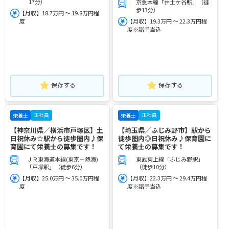
17分）
京急本線「井土ケ谷駅」（徒
歩13分）
【月収】18.7万円 ～ 19.8万円程
度
【月収】19.3万円 ～ 22.3万円程
度※諸手当込
保存する
保存する
正社員
正社員
栄養士
栄養士
【神奈川県／横浜市戸塚区】土
【埼玉県／ふじみ野市】駅から
日祝休み☆駅から徒歩圏内♪保
徒歩圏内◎日祝休み♪保育園に
育園にて栄養士の募集です！
て栄養士の募集です！
ＪＲ東海道本線(東京－熱海)
東武東上線「ふじみ野駅」
「戸塚駅」（徒歩6分）
（徒歩10分）
【月収】25.0万円 ～ 35.0万円程
【月収】22.3万円 ～ 29.4万円程
度
度※諸手当込