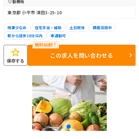
勤務地
東京都 小平市 津田3-25-10
残業少なめ
住宅手当・補助
土日祝休
積極採用中
駅から徒歩10分以内
車通勤可
star
この求人を問い合わせる
保存する