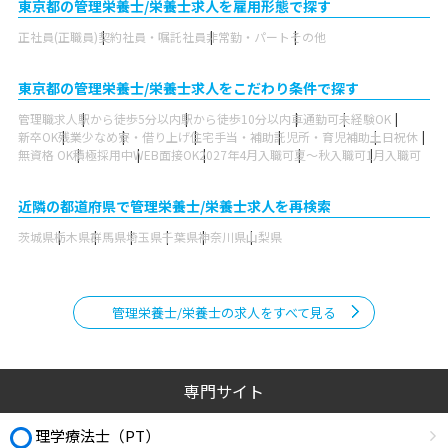
東京都の管理栄養士/栄養士求人を雇用形態で探す
正社員(正職員)
契約社員・嘱託社員
非常勤・パート
その他
東京都の管理栄養士/栄養士求人をこだわり条件で探す
管理職求人
駅から徒歩5分以内
駅から徒歩10分以内
車通勤可
未経験OK
新卒OK
残業少なめ
寮・借り上げ
住宅手当・補助
託児所・育児補助
土日祝休
無資格 OK
積極採用中
WEB面接OK
2027年4月入職可
夏～秋入職可
1月入職可
近隣の都道府県で管理栄養士/栄養士求人を再検索
茨城県
栃木県
群馬県
埼玉県
千葉県
神奈川県
山梨県
管理栄養士/栄養士の求人をすべて見る
専門サイト
理学療法士（PT）