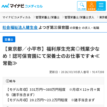
マイナビコメディカル
管理栄養士/栄養士
管理栄養士/栄養士求人
東京
社会福祉法人健生会
よつぎ第三保育園
の栄養士 の求人・転職
栄養士
【東京都／小平市】福利厚生充実◎残業少な
め！認可保育園にて栄養士のお仕事です★≪
常勤≫
更新日：2026/03/05
求人番号：9147208
給与
【モデル年収】331万円〜380万円程度 ※月収×12ヶ月＋賞
与（諸手当含まず）
【モデル月収】20.2万円〜23.2万円程度 ※諸手当含まず