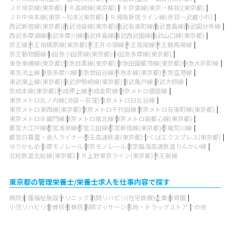
ＪＲ埼京線(東京都)
ＪＲ高崎線(東京都)
ＪＲ京葉線(東京－蘇我)(東京都)
ＪＲ中央本線(東京－松本)(東京都)
ＪＲ湘南新宿ライン線(赤羽－武蔵小杉)
西武新宿線(東京都)
西武池袋線(東京都)
西武有楽町線
西武豊島線
西武国分寺線
西武多摩湖線
西武多摩川線
西武拝島線
西武西武園線
西武山口線(東京都)
京王線
京王相模原線(東京都)
京王井の頭線
京王高尾線
京王競馬場線
京王動物園線
小田急小田原線(東京都)
小田急多摩線(東京都)
東急東横線(東京都)
東急目黒線(東京都)
東急田園都市線(東京都)
東急大井町線
東急池上線
東急多摩川線
東急世田谷線
京急本線(東京都)
京急空港線
東武東上線(東京都)
東武伊勢崎線(東京都)
東武亀戸線
東武大師線
京成本線(東京都)
京成押上線
京成金町線
東京メトロ銀座線
東京メトロ丸ノ内線(池袋－荻窪)
東京メトロ日比谷線
東京メトロ東西線(東京都)
東京メトロ千代田線
東京メトロ有楽町線(東京都)
東京メトロ半蔵門線
東京メトロ南北線
東京メトロ副都心線(東京都)
都営大江戸線
都営浅草線
都営三田線
都営新宿線(東京都)
都電荒川線
都営日暮里・舎人ライナー
埼玉高速鉄道(東京都)
つくばエクスプレス(東京都)
ゆりかもめ
多摩モノレール
東京モノレール
東京臨海高速鉄道りんかい線
北総鉄道北総線(東京都)
ＪＲ上野東京ライン(東京都)
京王新線
東京都の管理栄養士/栄養士求人を仕事内容で探す
病院
介護福祉施設
クリニック
訪問リハビリ(在宅医療)
企業
保育園
小児リハビリ
整骨院
接骨院
訪問マッサージ
薬局・ドラッグストア
その他