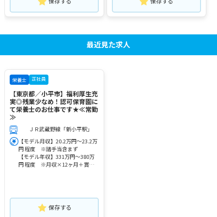
保存する
保存する
最近見た求人
正社員
栄養士
【東京都／小平市】福利厚生充
実◎残業少なめ！認可保育園に
て栄養士のお仕事です★≪常勤
≫
ＪＲ武蔵野線「新小平駅」
【モデル月収】20.2万円～23.2万
円 程度 ※諸手当含まず
【モデル年収】331万円～380万
円 程度 ※月収×12ヶ月＋賞与
（諸手当含まず）
保存する