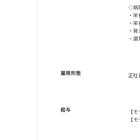
◇病
・栄
・栄
・発
・調
雇用形態
正社
給与
【モ
【モ