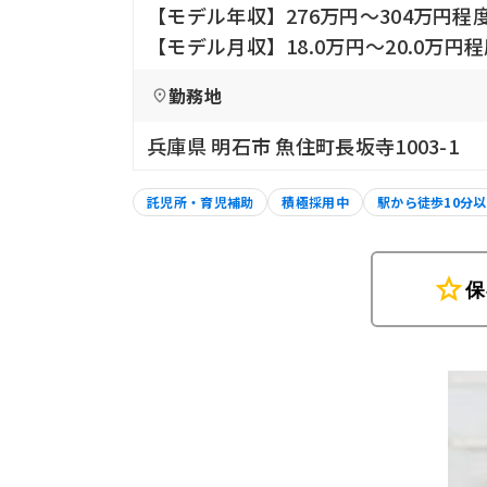
【モデル年収】276万円〜304万円程
【モデル月収】18.0万円〜20.0万
勤務地
兵庫県 明石市 魚住町長坂寺1003-1
託児所・育児補助
積極採用中
駅から徒歩10分
star
保