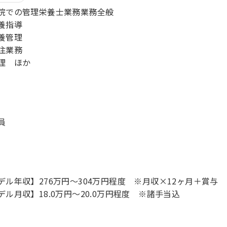
院での管理栄養士業務業務全般
養指導
養管理
注業務
理 ほか
員
デル年収】276万円〜304万円程度 ※月収×12ヶ月＋賞与
デル月収】18.0万円〜20.0万円程度 ※諸手当込