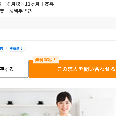
度 ※月収×12ヶ月＋賞与
円程度 ※諸手当込
以内
車通勤可
この求人を問い合わせる
存する