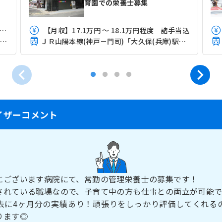
育園での栄養士募集
月収】16.8万円 ～ 18.2万円程度 諸手当込み
【月収】17.1万円 ～ 18.1万円程度 諸手当込
ＪＲ山陽本線(神戸－門司)「西明石駅」（徒歩16分）
ＪＲ山陽本線(神戸－門司)「大久保(兵庫)駅」（徒歩5分）
イザーコメント
にございます病院にて、常勤の管理栄養士の募集です！
されている職場なので、子育て中の方も仕事との両立が可能
去に4ヶ月分の実績あり！頑張りをしっかり評価してくれる
ります◎