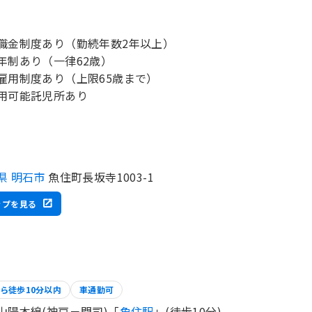
職金制度あり（勤続年数2年以上）
年制あり（一律62歳）
雇用制度あり（上限65歳まで）
用可能託児所あり
県 明石市
魚住町長坂寺1003-1
ップを見る
ら徒歩10分以内
車通勤可
山陽本線(神戸－門司)「
魚住駅
」(徒歩10分)