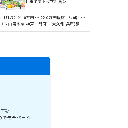
仕事です♪＜正社員＞
【月収】21.0万円 ～ 22.0万円程度 ※諸手当込み
【月収】20.
ＪＲ山陽本線(神戸－門司)「大久保(兵庫)駅」（バス・車9分）
です◎
のでモチベーシ