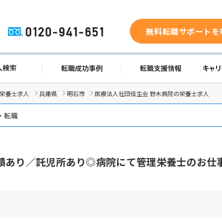
無料転職サポートを
0120-941-651
求人検索
転職成功事例
転職支援
/栄養士求人
兵庫県
明石市
医療法人社団佳生会 野木病院の栄養士求人
・転職
績あり／託児所あり◎病院にて管理栄養士のお仕