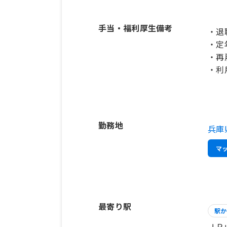
手当・福利厚生備考
・退
・定
・再
・利
勤務地
兵庫
マ
最寄り駅
駅か
ＪＲ