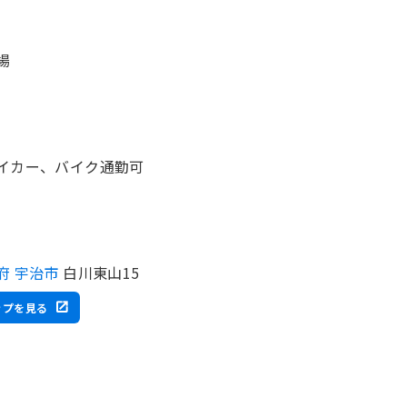
場
イカー、バイク通勤可
府 宇治市
白川東山15
ップを見る