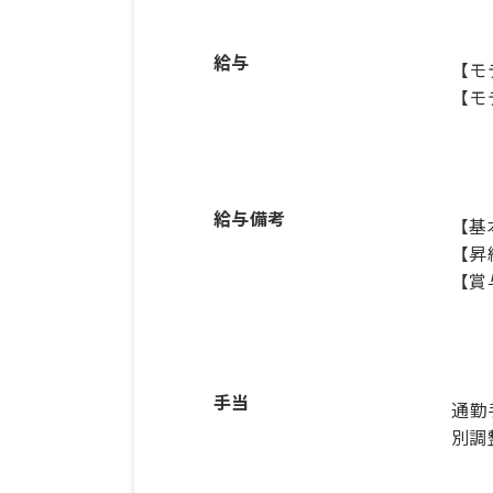
給与
【モ
【モ
給与備考
【基本
【昇
【賞
手当
通勤
別調