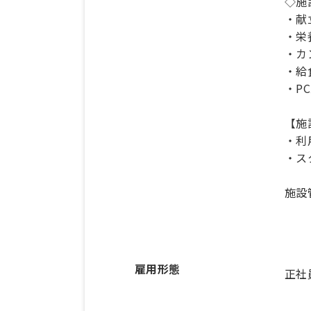
◇施
・献
・栄
・カ
・給
・P
【施
・利
・ス
施設
雇用形態
正社