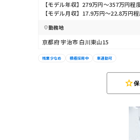
【モデル年収】279万円〜357万円程
【モデル月収】17.9万円〜22.8万
勤務地
京都府 宇治市 白川東山15
残業少なめ
積極採用中
車通勤可
star
保