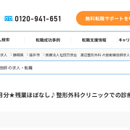
無料転職サポートを
0120-941-651
求人検索
転職成功事例
転職支援
師求人
静岡県
袋井市
医療法人社団万世会 渡辺整形外科 の放射線技師求人
技師 の求人・転職
月分★残業ほぼなし♪整形外科クリニックでの診