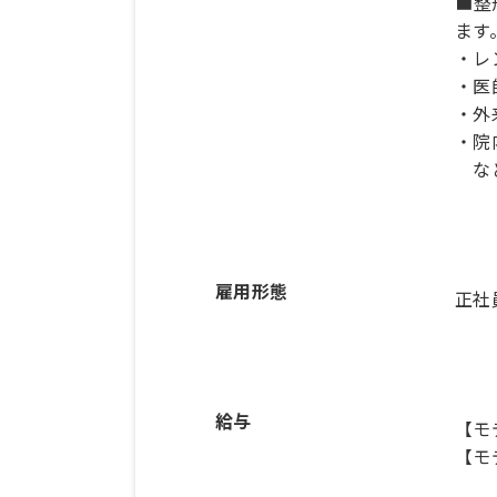
■整
ます
・レ
・医
・外
・院
など
雇用形態
正社
給与
【モ
【モ