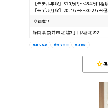
【モデル年収】310万円〜454万円
【モデル月収】20.7万円〜30.2万円
勤務地
静岡県 袋井市 堀越3丁目8番地の8
残業少なめ
積極採用中
車通勤可
star
保