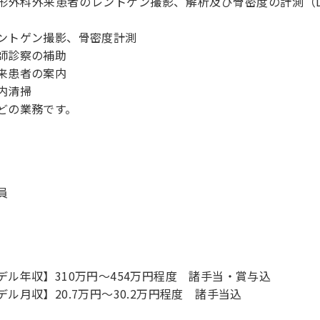
形外科外来患者のレントゲン撮影、解析及び骨密度の計測（D
。
ントゲン撮影、骨密度計測
師診察の補助
来患者の案内
内清掃
の業務です。
員
デル年収】310万円〜454万円程度 諸手当・賞与込
デル月収】20.7万円〜30.2万円程度 諸手当込