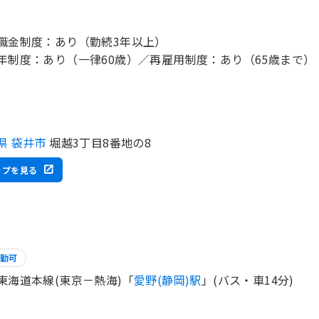
職金制度：あり（勤続3年以上）
年制度：あり（一律60歳）／再雇用制度：あり（65歳まで）
県 袋井市
堀越3丁目8番地の8
ップを見る
勤可
東海道本線(東京－熱海)「
愛野(静岡)駅
」(バス・車14分)