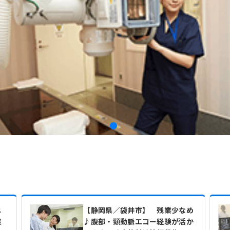
ニ
【静岡県／袋井市】 残業少なめ
集
♪腹部・頸動脈エコー経験が活か