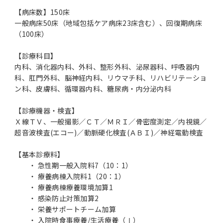
【病床数】150床
一般病床50床（地域包括ケア病床23床含む）、回復期病床
（100床）
【診療科目】
内科、消化器内科、外科、整形外科、泌尿器科、呼吸器内
科、肛門外科、脳神経内科、リウマチ科、リハビリテーショ
ン科、皮膚科、循環器内科、糖尿病・内分泌内科
【診療機器・検査】
Ｘ線ＴＶ、一般撮影／ＣＴ／ＭＲＩ／骨密度測定／内視鏡／
超音波検査(エコー)／動脈硬化検査(ＡＢＩ)／神経電動検査
【基本診療料】
・ 急性期一般入院料7（10：1）
・ 療養病棟入院料1（20：1）
・ 療養病棟療養環境加算1
・ 感染防止対策加算2
・ 栄養サポートチーム加算
・ 入院時食事療養/生活療養（Ⅰ）