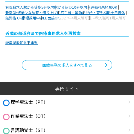
管理職求人
駅から徒歩5分以内
駅から徒歩10分以内
車通勤可
未経験OK
新卒OK
残業少なめ
寮・借り上げ
住宅手当・補助
託児所・育児補助
土日祝休
無資格 OK
積極採用中
WEB面接OK
2027年4月入職可
夏～秋入職可
1月入職可
近隣の都道府県で医療事務求人を再検索
岐阜県
愛知県
三重県
医療事務の求人をすべて見る
専門サイト
理学療法士（PT）
作業療法士（OT）
言語聴覚士（ST）