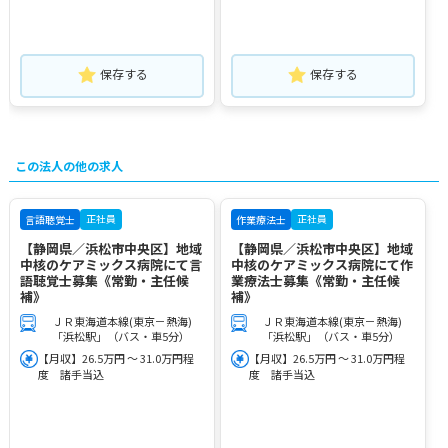
保存する
保存する
この法人の他の求人
正社員
正社員
言語聴覚士
作業療法士
【静岡県／浜松市中央区】地域
【静岡県／浜松市中央区】地域
中核のケアミックス病院にて言
中核のケアミックス病院にて作
語聴覚士募集《常勤・主任候
業療法士募集《常勤・主任候
補》
補》
ＪＲ東海道本線(東京－熱海)
ＪＲ東海道本線(東京－熱海)
「浜松駅」（バス・車5分）
「浜松駅」（バス・車5分）
【月収】26.5万円 ～ 31.0万円程
【月収】26.5万円 ～ 31.0万円程
度 諸手当込
度 諸手当込