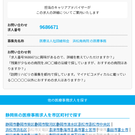
担当のキャリアアドバイザーが
この求人の詳細についてご案内いたします
お問い合わせ
9686671
求人番号
募集先名称
医療法人社団綾和会 浜松南病院 の医療事務
お問い合わせ例
「求人番号9686671に興味があるので、詳細を教えていただけますか？」
「残業が少なめの病院をJR○○線の沿線で探していますが、おすすめの病院はあ
りますか？」
「訪問リハビリの募集を都内で探しています。マイナビコメディカルに載ってい
る○○○○○以外におすすめの求人はありますか？」
他の医療事務求人を探す
静岡県の医療事務求人を市区町村で探す
静岡市
静岡市葵区
静岡市駿河区
静岡市清水区
浜松市
浜松市中央区
浜松市浜名区
浜松市天竜区
沼津市
熱海市
三島市
富士宮市
伊東市
島田市
富士市
磐田市
焼津市
掛川市
藤枝市
御殿場市
袋井市
下田市
裾野市
湖西市
伊豆市