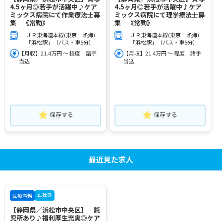
4.5ヶ月◎若手が活躍中♪ケア
4.5ヶ月◎若手が活躍中♪ケア
ミックス病院にて作業療法士募
ミックス病院にて理学療法士募
集 《常勤》
集 《常勤》
ＪＲ東海道本線(東京－熱海)
ＪＲ東海道本線(東京－熱海)
「浜松駅」（バス・車5分）
「浜松駅」（バス・車5分）
【月収】21.4万円 ～ 程度 諸手
【月収】21.4万円 ～ 程度 諸手
当込
当込
保存する
保存する
最近見た求人
正社員
医療事務
【静岡県／浜松市中央区】 託
児所あり♪福利厚生充実◎ケア