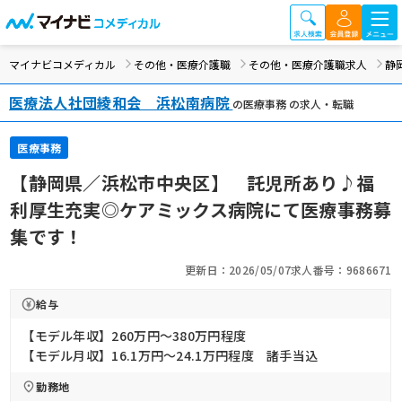
マイナビコメディカル
その他・医療介護職
その他・医療介護職求人
静
医療法人社団綾和会 浜松南病院
の医療事務 の求人・転職
医療事務
【静岡県／浜松市中央区】 託児所あり♪福
利厚生充実◎ケアミックス病院にて医療事務募
集です！
更新日：2026/05/07
求人番号：9686671
給与
【モデル年収】260万円〜380万円程度
【モデル月収】16.1万円〜24.1万円程度 諸手当込
勤務地