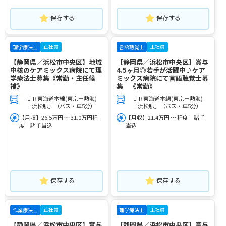
保存する
保存する
正社員
正社員
理学療法士
言語聴覚士
【静岡県／浜松市中央区】地域
【静岡県／浜松市中央区】賞与
中核のケアミックス病院にて理
4.5ヶ月◎若手が活躍中♪ケア
学療法士募集《常勤・主任候
ミックス病院にて言語聴覚士募
補》
集 《常勤》
ＪＲ東海道本線(東京－熱海)
ＪＲ東海道本線(東京－熱海)
「浜松駅」（バス・車5分）
「浜松駅」（バス・車5分）
【月収】26.5万円 ～ 31.0万円程
【月収】21.4万円 ～ 程度 諸手
度 諸手当込
当込
保存する
保存する
正社員
正社員
作業療法士
理学療法士
【静岡県／浜松市中央区】賞与
【静岡県／浜松市中央区】賞与