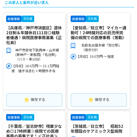
この求人と条件が近い求人
正社員
正社員
医療事務
医療事務
【兵庫県／神戸市須磨区】週休
【愛知県／知立市】マイカー通
2日制＆年間休日111日◎経験
勤可！24時間対応の託児所完
者優遇！病院医療事務募集《正
備の病院での医療事務〈常勤〉
社員》
名鉄名古屋本線「知立駅」
（徒歩5分）
神戸市営地下鉄西神・山手線
(新神戸－新長田)「名谷駅」
【月収】19.0万円 ～ 程度
（バス・車10分）
【月収】18.6万円 ～ 23.1万円程
度 諸手当含む＋時間外手当
保存する
保存する
正社員
正社員
医療事務
医療事務
【千葉県／習志野市】残業少な
【茨城県／日立市】 昭和52
め◎17時終業☆病院での医療
年開設のケアミックス型病院
事務の募集です！＜正社員＞