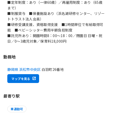
■定年制度：あり（一律60歳）／再雇用制度：あり（65歳
まで）
■制服貸与 ■保養施設あり（浜名湖研修センター、リゾー
トトラスト法人会員）
■研修受講支援、資格取得支援 ■1時間単位で有給取得可
能 ■ベビーシッター費用半額負担制度
■託児所あり：開園時間8：00～18：00／閉園日 日曜・祝
日／0～3歳児対象／保育料18,000円
勤務地
静岡県 浜松市中央区
白羽町26番地
マップを見る
最寄り駅
車通勤可