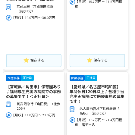
【月収】15.7万円 ～ 17.5万円程
京成本線「京成津田沼駅」
度
（徒歩7分）
【月収】19.0万円 ～ 30.0万円
保存する
保存する
正社員
正社員
医療事務
医療事務
【宮城県／角田市】保育園あり
【愛知県／名古屋市昭和区】
♪福利厚生充実の病院での事務
年間休日120日以上♪各種手当
の募集です！＜正社員＞
充実★病院にて医療事務の募集
です！
阿武隈急行「角田駅」（徒歩
20分）
名古屋市営地下鉄鶴舞線「川
名駅」（徒歩6分）
【月収】17.0万円 ～ 23.0万円
【月収】17.7万円 ～ 21.4万円程
度 諸手当込