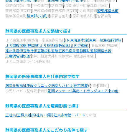
御前崎市
菊川市
伊豆の国市
牧之原市
賀茂郡東伊豆町
賀茂郡河津町
賀茂郡南伊豆町
賀茂郡松崎町
賀茂郡西伊豆町
田方郡函南町
駿東郡清水町
駿東郡長泉町
駿東郡小山町
榛原郡吉田町
榛原郡川根本町
周智郡森町
静岡県の医療事務求人を路線で探す
ＪＲ東海道本線(熱海－米原)(静岡県)
ＪＲ東海道本線(東京－熱海)(静岡県)
ＪＲ御殿場線(静岡県)
ＪＲ身延線(静岡県)
ＪＲ伊東線
ＪＲ飯田線(静岡県)
遠州鉄道
伊豆急行
伊豆箱根鉄道駿豆線
岳南鉄道
静岡鉄道静岡清水線
天竜浜名湖鉄道
大井川鐵道大井川本線
大井川鐵道井川線
ＪＲ上野東京ライン(静岡県)
静岡県の医療事務求人を仕事内容で探す
病院
介護福祉施設
クリニック
訪問リハビリ(在宅医療)
企業
保育園
小児リハビリ
整骨院
接骨院
訪問マッサージ
薬局・ドラッグストア
その他
静岡県の医療事務求人を雇用形態で探す
正社員(正職員)
契約社員・嘱託社員
非常勤・パート
その他
静岡県の医療事務求人をこだわり条件で探す