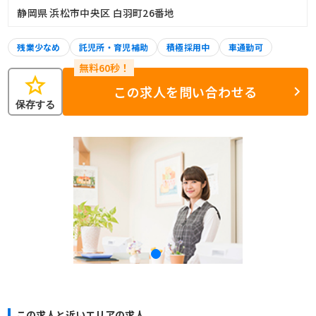
静岡県 浜松市中央区 白羽町26番地
残業少なめ
託児所・育児補助
積極採用中
車通勤可
star
この求人を問い合わせる
保存する
この求人と近いエリアの求人