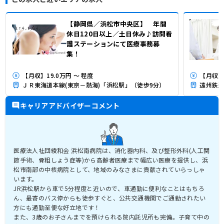
【静岡県／浜松市中央区】 年間
休日120日以上／土日休み♪訪問看
護ステーションにて医療事務募
集！
【月収】19.0万円 ～ 程度
【月収】1
ＪＲ東海道本線(東京－熱海)「浜松駅」（徒歩9分）
遠州鉄道
キャリアアドバイザーコメント
医療法人社団綾和会 浜松南病院は、消化器内科、及び整形外科(人工関
節手術、骨粗しょう症等)から高齢者医療まで幅広い医療を提供し、浜
松市南部の中核病院として、地域のみなさまに貢献されていらっしゃ
います。
JR浜松駅から車で5分程度と近いので、車通勤に便利なことはもちろ
ん、最寄のバス停からも徒歩すぐと、公共交通機関でご通勤されたい
方にも通勤至便な好立地です！
また、3歳のお子さんまでを預けられる院内託児所も完備。子育て中の