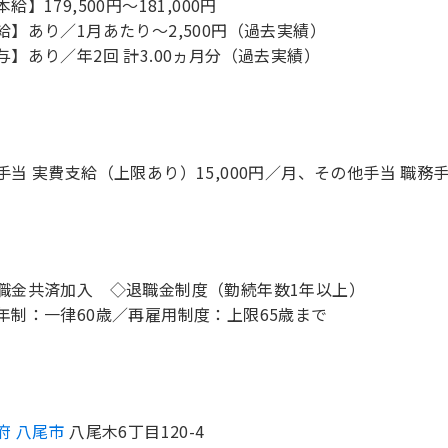
給】179,500円～181,000円
給】あり／1月あたり～2,500円（過去実績）
与】あり／年2回 計3.00ヵ月分（過去実績）
手当 実費支給（上限あり）15,000円／月、その他手当 職務手当
職金共済加入 ◇退職金制度（勤続年数1年以上）
年制：一律60歳／再雇用制度：上限65歳まで
府 八尾市
八尾木6丁目120-4