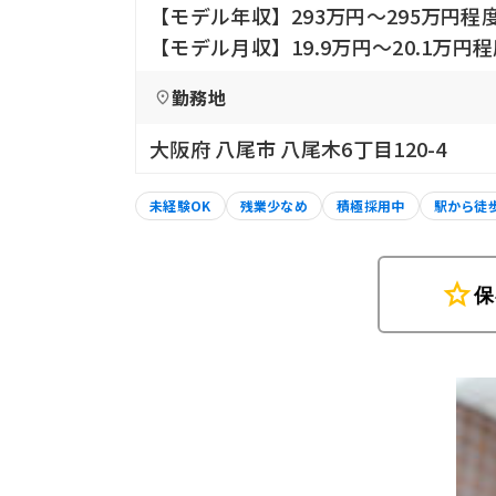
【モデル年収】293万円〜295万円程
【モデル月収】19.9万円〜20.1万
勤務地
大阪府 八尾市 八尾木6丁目120-4
未経験OK
残業少なめ
積極採用中
駅から徒
star
保