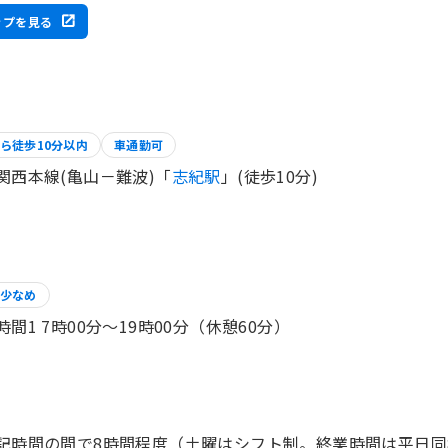
ップを見る
ら徒歩10分以内
車通勤可
関西本線(亀山－難波)「
志紀駅
」(徒歩10分)
少なめ
時間1 7時00分〜19時00分（休憩60分）
記時間の間で8時間程度（土曜はシフト制。終業時間は平日同