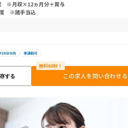
度 ※月収×12ヵ月分＋賞与
円程度 ※諸手当込
歩10分以内
車通勤可
この求人を問い合わせる
存する