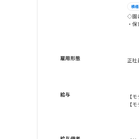
積極
◇園
・保
雇用形態
正社
給与
【モ
【モ
給与備考