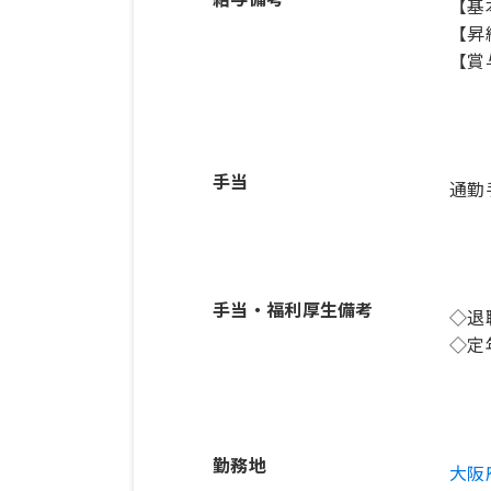
【基本
【昇
【賞
手当
通勤
手当・福利厚生備考
◇退
◇定
勤務地
大阪