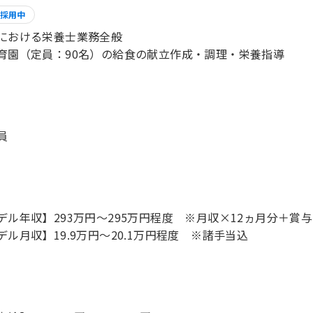
採用中
における栄養士業務全般
育園（定員：90名）の給食の献立作成・調理・栄養指導
員
デル年収】293万円〜295万円程度 ※月収×12ヵ月分＋賞与
デル月収】19.9万円〜20.1万円程度 ※諸手当込