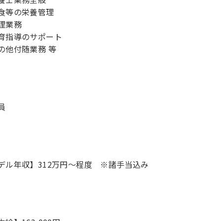
食等の栄養管理
理業務
育指導のサポート
の他付随業務 等
員
デル年収】312万円〜程度 ※諸手当込み