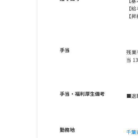
【基本
【給与
【昇
手当
残業
当 1
手当・福利厚生備考
■退
勤務地
千葉