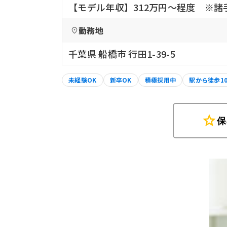
【モデル年収】312万円〜程度 ※諸
勤務地
千葉県 船橋市 行田1-39-5
未経験OK
新卒OK
積極採用中
駅から徒歩1
star
保