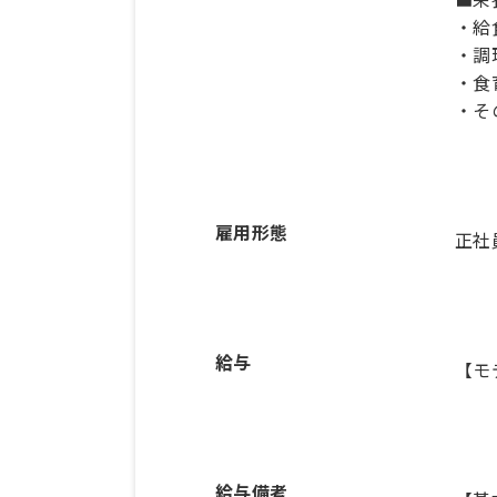
・給
・調
・食
・そ
雇用形態
正社
給与
【モ
給与備考