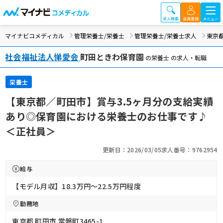
マイナビコメディカル
管理栄養士/栄養士
管理栄養士/栄養士求人
東京
社会福祉法人悌愛会
町田ときわ保育園
の栄養士 の求人・転職
栄養士
【東京都／町田市】賞与3.5ヶ月分の支給実績
あり◎保育園における栄養士のお仕事です♪
＜正社員＞
更新日：2026/03/05
求人番号：9762954
給与
【モデル月収】18.3万円〜22.5万円程度
勤務地
東京都 町田市 常磐町3465-1