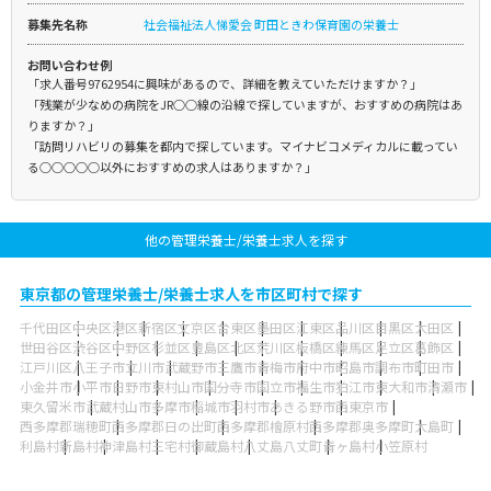
募集先名称
社会福祉法人悌愛会 町田ときわ保育園の栄養士
お問い合わせ例
「求人番号9762954に興味があるので、詳細を教えていただけますか？」
「残業が少なめの病院をJR○○線の沿線で探していますが、おすすめの病院はあ
りますか？」
「訪問リハビリの募集を都内で探しています。マイナビコメディカルに載ってい
る○○○○○以外におすすめの求人はありますか？」
他の管理栄養士/栄養士求人を探す
東京都の管理栄養士/栄養士求人を市区町村で探す
千代田区
中央区
港区
新宿区
文京区
台東区
墨田区
江東区
品川区
目黒区
大田区
世田谷区
渋谷区
中野区
杉並区
豊島区
北区
荒川区
板橋区
練馬区
足立区
葛飾区
江戸川区
八王子市
立川市
武蔵野市
三鷹市
青梅市
府中市
昭島市
調布市
町田市
小金井市
小平市
日野市
東村山市
国分寺市
国立市
福生市
狛江市
東大和市
清瀬市
東久留米市
武蔵村山市
多摩市
稲城市
羽村市
あきる野市
西東京市
西多摩郡瑞穂町
西多摩郡日の出町
西多摩郡檜原村
西多摩郡奥多摩町
大島町
利島村
新島村
神津島村
三宅村
御蔵島村
八丈島八丈町
青ヶ島村
小笠原村