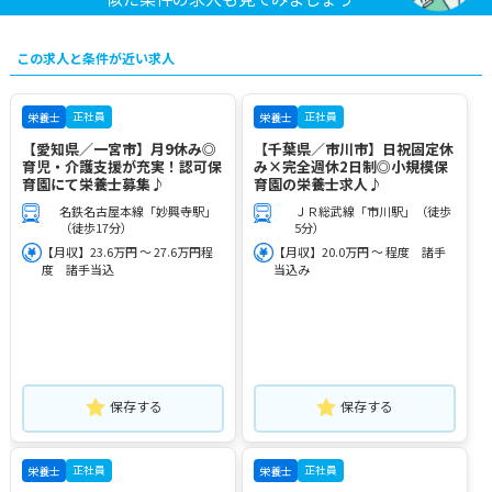
この求人と条件が近い求人
正社員
正社員
栄養士
栄養士
【愛知県／一宮市】月9休み◎
【千葉県／市川市】日祝固定休
育児・介護支援が充実！認可保
み×完全週休2日制◎小規模保
育園にて栄養士募集♪
育園の栄養士求人♪
名鉄名古屋本線「妙興寺駅」
ＪＲ総武線「市川駅」（徒歩
（徒歩17分）
5分）
【月収】23.6万円 ～ 27.6万円程
【月収】20.0万円 ～ 程度 諸手
度 諸手当込
当込み
保存する
保存する
正社員
正社員
栄養士
栄養士