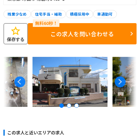
残業少なめ
住宅手当・補助
積極採用中
車通勤可
star
この求人を問い合わせる
保存する
この求人と近いエリアの求人