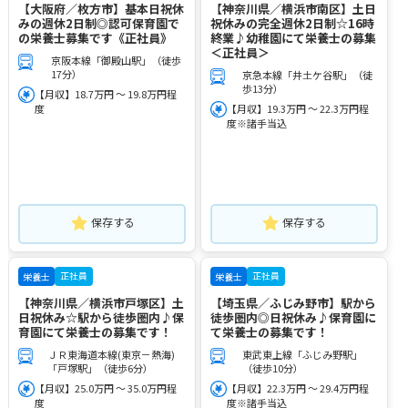
【大阪府／枚方市】基本日祝休
【神奈川県／横浜市南区】土日
みの週休2日制◎認可保育園で
祝休みの完全週休2日制☆16時
の栄養士募集です《正社員》
終業♪幼稚園にて栄養士の募集
＜正社員＞
京阪本線「御殿山駅」（徒歩
17分）
京急本線「井土ケ谷駅」（徒
歩13分）
【月収】18.7万円 ～ 19.8万円程
度
【月収】19.3万円 ～ 22.3万円程
度※諸手当込
保存する
保存する
正社員
正社員
栄養士
栄養士
【神奈川県／横浜市戸塚区】土
【埼玉県／ふじみ野市】駅から
日祝休み☆駅から徒歩圏内♪保
徒歩圏内◎日祝休み♪保育園に
育園にて栄養士の募集です！
て栄養士の募集です！
ＪＲ東海道本線(東京－熱海)
東武東上線「ふじみ野駅」
「戸塚駅」（徒歩6分）
（徒歩10分）
【月収】25.0万円 ～ 35.0万円程
【月収】22.3万円 ～ 29.4万円程
度
度※諸手当込