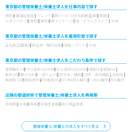
東京都の管理栄養士/栄養士求人を仕事内容で探す
病院
介護福祉施設
クリニック
訪問リハビリ(在宅医療)
企業
保育園
小児リハビリ
整骨院
接骨院
訪問マッサージ
薬局・ドラッグストア
その他
東京都の管理栄養士/栄養士求人を雇用形態で探す
正社員(正職員)
契約社員・嘱託社員
非常勤・パート
その他
東京都の管理栄養士/栄養士求人をこだわり条件で探す
管理職求人
駅から徒歩5分以内
駅から徒歩10分以内
車通勤可
未経験OK
新卒OK
残業少なめ
寮・借り上げ
住宅手当・補助
託児所・育児補助
土日祝休
無資格 OK
積極採用中
WEB面接OK
2027年4月入職可
夏～秋入職可
1月入職可
近隣の都道府県で管理栄養士/栄養士求人を再検索
茨城県
栃木県
群馬県
埼玉県
千葉県
神奈川県
山梨県
管理栄養士/栄養士の求人をすべて見る