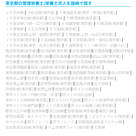
東京都の管理栄養士/栄養士求人を路線で探す
ＪＲ中央線
ＪＲ総武線(東京都)
ＪＲ東海道本線(東京－熱海)(東京都)
ＪＲ京浜東北線(東京都)
ＪＲ山手線
ＪＲ横須賀線(東京都)
ＪＲ南武線(川崎－立川)(東京都)
ＪＲ武蔵野線(東京都)
ＪＲ横浜線(東京都)
ＪＲ青梅線
ＪＲ五日市線
ＪＲ八高線(東京都)
ＪＲ東北本線(上野－盛岡)(東京都)
ＪＲ常磐線(上野－仙台)(東京都)
ＪＲ埼京線(東京都)
ＪＲ高崎線(東京都)
ＪＲ京葉線(東京－蘇我)(東京都)
ＪＲ中央本線(東京－松本)(東京都)
ＪＲ湘南新宿ライン線(赤羽－武蔵小杉)
西武新宿線(東京都)
西武池袋線(東京都)
西武有楽町線
西武豊島線
西武国分寺線
西武多摩湖線
西武多摩川線
西武拝島線
西武西武園線
西武山口線(東京都)
京王線
京王相模原線(東京都)
京王井の頭線
京王高尾線
京王競馬場線
京王動物園線
小田急小田原線(東京都)
小田急多摩線(東京都)
東急東横線(東京都)
東急目黒線(東京都)
東急田園都市線(東京都)
東急大井町線
東急池上線
東急多摩川線
東急世田谷線
京急本線(東京都)
京急空港線
東武東上線(東京都)
東武伊勢崎線(東京都)
東武亀戸線
東武大師線
京成本線(東京都)
京成押上線
京成金町線
東京メトロ銀座線
東京メトロ丸ノ内線(池袋－荻窪)
東京メトロ日比谷線
東京メトロ東西線(東京都)
東京メトロ千代田線
東京メトロ有楽町線(東京都)
東京メトロ半蔵門線
東京メトロ南北線
東京メトロ副都心線(東京都)
都営大江戸線
都営浅草線
都営三田線
都営新宿線(東京都)
都電荒川線
都営日暮里・舎人ライナー
埼玉高速鉄道(東京都)
つくばエクスプレス(東京都)
ゆりかもめ
多摩モノレール
東京モノレール
東京臨海高速鉄道りんかい線
北総鉄道北総線(東京都)
ＪＲ上野東京ライン(東京都)
京王新線