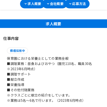
求人概要
会社概要
応募方法
求人概要
仕事内容
積極採用中
保育園における栄養士としての業務全般
■調理業務：昼食およびおやつ（園児110名、職員30名
※2023年6月時点）
■調理サポート
■献立作成
■栄養指導
■その他付随業務
※クラスごとに献立の紹介をしています。
※業務は5名～6名で行います。（2023年6月時点）