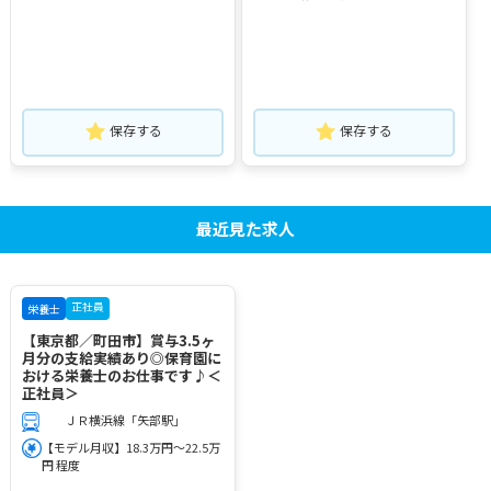
保存する
保存する
最近見た求人
正社員
栄養士
【東京都／町田市】賞与3.5ヶ
月分の支給実績あり◎保育園に
おける栄養士のお仕事です♪＜
正社員＞
ＪＲ横浜線「矢部駅」
【モデル月収】18.3万円～22.5万
円 程度