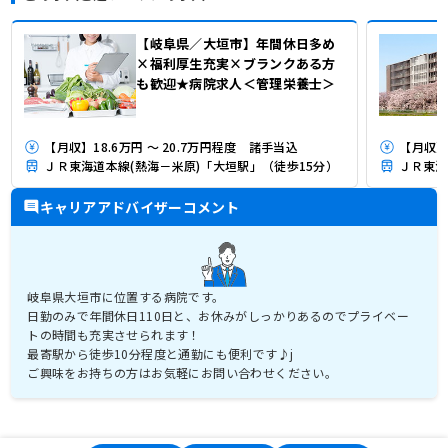
【岐阜県／大垣市】年間休日多め
×福利厚生充実×ブランクある方
も歓迎★病院求人＜管理栄養士＞
【月収】18.6万円 ～ 20.7万円程度 諸手当込
【月収】
ＪＲ東海道本線(熱海－米原)「大垣駅」（徒歩15分）
キャリアアドバイザーコメント
岐阜県大垣市に位置する病院です。
日勤のみで年間休日110日と、お休みがしっかりあるのでプライベー
トの時間も充実させられます！
最寄駅から徒歩10分程度と通勤にも便利です♪j
ご興味をお持ちの方はお気軽にお問い合わせください。