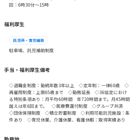
回：6時30分～15時
福利厚生
託児所・育児補助
駐車場、託児補助制度
手当・福利厚生備考
◇退職金制度：勤続年数3年以上 ◇定年制：一律60歳 ◇
再雇用制度：上限65歳まで ◇勤務延長 ◇36協定におけ
る特別条項あり：月平均60時間 年720時間まで。月45時間
越えは年6回まで。 ◇医療費還付制度 ◇グループ共済
◇団体保険制度 ◇積立貯蓄制度 ◇利用可能託児施設：条
件あり ◇育児休業、介護休業、看護休暇：取得実績あり
勤務地