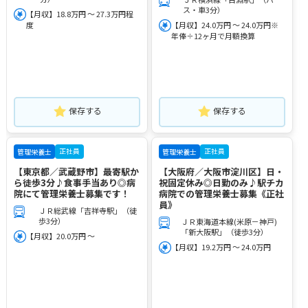
ス・車3分）
【月収】18.8万円 ～ 27.3万円程
度
【月収】24.0万円 ～ 24.0万円※
年俸÷12ヶ月で月額換算
保存する
保存する
正社員
正社員
管理栄養士
管理栄養士
【東京都／武蔵野市】最寄駅か
【大阪府／大阪市淀川区】日・
ら徒歩3分♪食事手当あり◎病
祝固定休み◎日勤のみ♪駅チカ
院にて管理栄養士募集です！
病院での管理栄養士募集《正社
員》
ＪＲ総武線「吉祥寺駅」（徒
歩3分）
ＪＲ東海道本線(米原－神戸)
「新大阪駅」（徒歩3分）
【月収】20.0万円 ～
【月収】19.2万円 ～ 24.0万円