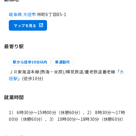
岐阜県 大垣市
林町6丁目85-1
マップを見る
最寄り駅
駅から徒歩10分以内
車通勤可
ＪＲ東海道本線(熱海－米原)/樽見鉄道/養老鉄道養老線「
大
垣駅
」(徒歩10分)
就業時間
1） 6時30分〜15時00分（休憩60分）、2） 8時30分〜17時
00分（休憩60分）、3） 10時00分〜18時30分（休憩60分）