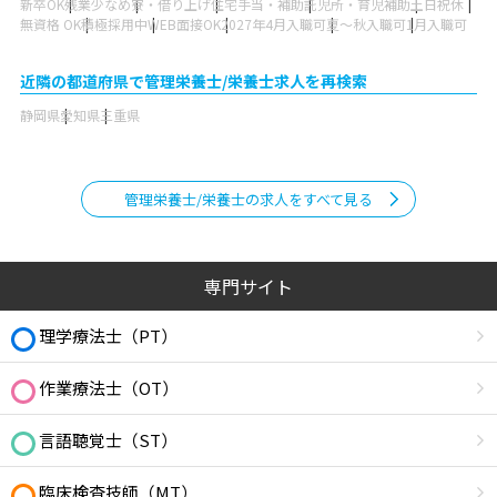
新卒OK
残業少なめ
寮・借り上げ
住宅手当・補助
託児所・育児補助
土日祝休
無資格 OK
積極採用中
WEB面接OK
2027年4月入職可
夏～秋入職可
1月入職可
近隣の都道府県で管理栄養士/栄養士求人を再検索
静岡県
愛知県
三重県
管理栄養士/栄養士の求人をすべて見る
専門サイト
理学療法士（PT）
作業療法士（OT）
言語聴覚士（ST）
臨床検査技師（MT）