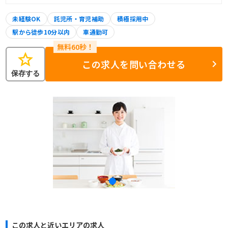
未経験OK
託児所・育児補助
積極採用中
駅から徒歩10分以内
車通勤可
star
この求人を問い合わせる
保存する
この求人と近いエリアの求人