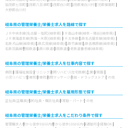
加茂郡七宗町
加茂郡八百津町
加茂郡白川町
加茂郡東白川村
可児郡御嵩町
大野郡白川村
岐阜県の管理栄養士/栄養士求人を路線で探す
ＪＲ中央本線(名古屋－塩尻)(岐阜県)
ＪＲ高山本線(岐阜－猪谷)(岐阜県)
ＪＲ東海道本線(熱海－米原)(岐阜県)
ＪＲ太多線
名鉄名古屋本線(岐阜県)
名鉄犬山線(岐阜県)
名鉄広見線(岐阜県)
名鉄竹鼻線
名鉄各務原線(岐阜県)
名鉄羽島線
明知鉄道
長良川鉄道
樽見鉄道
養老鉄道養老線(岐阜県)
岐阜県の管理栄養士/栄養士求人を仕事内容で探す
病院
介護福祉施設
クリニック
訪問リハビリ(在宅医療)
企業
保育園
小児リハビリ
整骨院
接骨院
訪問マッサージ
薬局・ドラッグストア
その他
岐阜県の管理栄養士/栄養士求人を雇用形態で探す
正社員(正職員)
契約社員・嘱託社員
非常勤・パート
その他
岐阜県の管理栄養士/栄養士求人をこだわり条件で探す
管理職求人
駅から徒歩5分以内
駅から徒歩10分以内
車通勤可
未経験OK