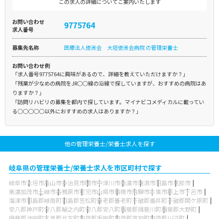
この求人の詳細についてご案内いたします
お問い合わせ
9775764
求人番号
募集先名称
医療法人徳洲会 大垣徳洲会病院 の管理栄養士
お問い合わせ例
「求人番号9775764に興味があるので、詳細を教えていただけますか？」
「残業が少なめの病院をJR○○線の沿線で探していますが、おすすめの病院はあ
りますか？」
「訪問リハビリの募集を都内で探しています。マイナビコメディカルに載ってい
る○○○○○以外におすすめの求人はありますか？」
他の管理栄養士/栄養士求人を探す
岐阜県の管理栄養士/栄養士求人を市区町村で探す
岐阜市
大垣市
高山市
多治見市
関市
中津川市
美濃市
瑞浪市
羽島市
恵那市
美濃加茂市
土岐市
各務原市
可児市
山県市
瑞穂市
飛騨市
本巣市
郡上市
下呂市
海津市
羽島郡岐南町
羽島郡笠松町
養老郡養老町
不破郡垂井町
不破郡関ケ原町
安八郡神戸町
安八郡輪之内町
安八郡安八町
揖斐郡揖斐川町
揖斐郡大野町
揖斐郡池田町
本巣郡北方町
加茂郡坂祝町
加茂郡富加町
加茂郡川辺町