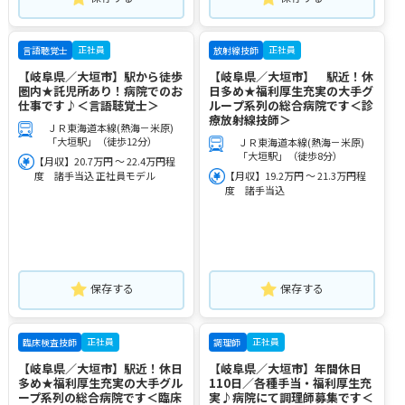
正社員
正社員
言語聴覚士
放射線技師
【岐阜県／大垣市】駅から徒歩
【岐阜県／大垣市】 駅近！休
圏内★託児所あり！病院でのお
日多め★福利厚生充実の大手グ
仕事です♪＜言語聴覚士＞
ループ系列の総合病院です＜診
療放射線技師＞
ＪＲ東海道本線(熱海－米原)
「大垣駅」（徒歩12分）
ＪＲ東海道本線(熱海－米原)
「大垣駅」（徒歩8分）
【月収】20.7万円 ～ 22.4万円程
度 諸手当込 正社員モデル
【月収】19.2万円 ～ 21.3万円程
度 諸手当込
保存する
保存する
正社員
正社員
臨床検査技師
調理師
【岐阜県／大垣市】駅近！休日
【岐阜県／大垣市】年間休日
多め★福利厚生充実の大手グル
110日／各種手当・福利厚生充
ープ系列の総合病院です＜臨床
実♪病院にて調理師募集です＜