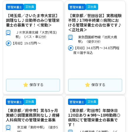
正社員
正社員
管理栄養士
管理栄養士
【埼玉県／さいたま市大宮区】
【東京都／世田谷区】実務経験
調理なし♪日勤帯のみ◎管理栄
不問♪17時半終業☆病院にお
養士の募集です！＜常勤＞
ける管理栄養士のお仕事です♪
＜正社員＞
ＪＲ京浜東北線「大宮(埼玉)
駅」（バス・車12分）
東急田園都市線「池尻大橋
駅」（徒歩3分）
【月収】19.0万円 ～
【月収】34.8万円 ～ 34.8万円程
度※諸手当込
保存する
保存する
正社員
正社員
管理栄養士
管理栄養士
【東京都／府中市】賞与5ヶ月
【東京都／町田市】年間休日
実績◎調理業務原則なし♪産婦
120日あり★9時～18時勤務◎
人科病院での管理栄養士募集
病院にて管理栄養士の募集で
す！
京王線「東府中駅」（徒歩5
分）
ＪＲ横浜線「古淵駅」（バ