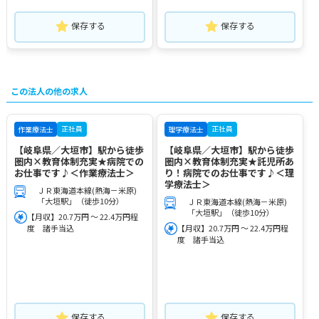
保存する
保存する
この法人の他の求人
正社員
正社員
作業療法士
理学療法士
【岐阜県／大垣市】駅から徒歩
【岐阜県／大垣市】駅から徒歩
圏内×教育体制充実★病院での
圏内×教育体制充実★託児所あ
お仕事です♪＜作業療法士＞
り！病院でのお仕事です♪＜理
学療法士＞
ＪＲ東海道本線(熱海－米原)
「大垣駅」（徒歩10分）
ＪＲ東海道本線(熱海－米原)
「大垣駅」（徒歩10分）
【月収】20.7万円 ～ 22.4万円程
度 諸手当込
【月収】20.7万円 ～ 22.4万円程
度 諸手当込
保存する
保存する