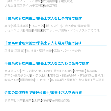
千葉都市モノレール２号線
流鉄流山線
銚子電気鉄道
ＪＲ上野東京ライン(千葉県)
京成松戸線
千葉県の管理栄養士/栄養士求人を仕事内容で探す
病院
介護福祉施設
クリニック
訪問リハビリ(在宅医療)
企業
保育園
小児リハビリ
整骨院
接骨院
訪問マッサージ
薬局・ドラッグストア
その他
千葉県の管理栄養士/栄養士求人を雇用形態で探す
正社員(正職員)
契約社員・嘱託社員
非常勤・パート
その他
千葉県の管理栄養士/栄養士求人をこだわり条件で探す
管理職求人
駅から徒歩5分以内
駅から徒歩10分以内
車通勤可
未経験OK
新卒OK
残業少なめ
寮・借り上げ
住宅手当・補助
託児所・育児補助
土日祝休
無資格 OK
積極採用中
WEB面接OK
2027年4月入職可
夏～秋入職可
1月入職可
近隣の都道府県で管理栄養士/栄養士求人を再検索
茨城県
栃木県
群馬県
埼玉県
東京都
神奈川県
山梨県