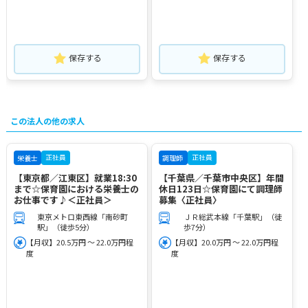
保存する
保存する
この法人の他の求人
正社員
正社員
栄養士
調理師
【東京都／江東区】就業18:30
【千葉県／千葉市中央区】年間
まで☆保育園における栄養士の
休日123日☆保育園にて調理師
お仕事です♪＜正社員＞
募集〈正社員〉
東京メトロ東西線「南砂町
ＪＲ総武本線「千葉駅」（徒
駅」（徒歩5分）
歩7分）
【月収】20.5万円 ～ 22.0万円程
【月収】20.0万円 ～ 22.0万円程
度
度