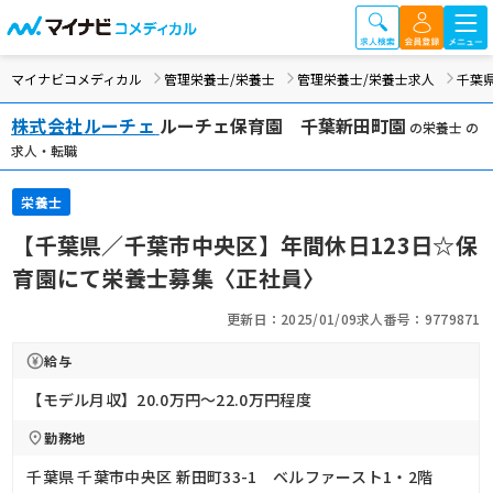
マイナビコメディカル
管理栄養士/栄養士
管理栄養士/栄養士求人
千葉
株式会社ルーチェ
ルーチェ保育園 千葉新田町園
の栄養士 の
求人・転職
栄養士
【千葉県／千葉市中央区】年間休日123日☆保
育園にて栄養士募集〈正社員〉
更新日：2025/01/09
求人番号：9779871
給与
【モデル月収】20.0万円〜22.0万円程度
勤務地
千葉県 千葉市中央区 新田町33-1 ベルファースト1・2階