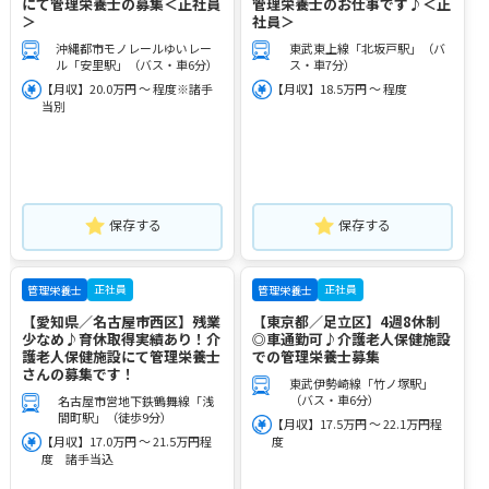
にて管理栄養士の募集＜正社員
管理栄養士のお仕事です♪＜正
＞
社員＞
沖縄都市モノレールゆいレー
東武東上線「北坂戸駅」（バ
ル「安里駅」（バス・車6分）
ス・車7分）
【月収】20.0万円 ～ 程度※諸手
【月収】18.5万円 ～ 程度
当別
保存する
保存する
正社員
正社員
管理栄養士
管理栄養士
【愛知県／名古屋市西区】残業
【東京都／足立区】4週8休制
少なめ♪育休取得実績あり！介
◎車通勤可♪介護老人保健施設
護老人保健施設にて管理栄養士
での管理栄養士募集
さんの募集です！
東武伊勢崎線「竹ノ塚駅」
（バス・車6分）
名古屋市営地下鉄鶴舞線「浅
間町駅」（徒歩9分）
【月収】17.5万円 ～ 22.1万円程
【月収】17.0万円 ～ 21.5万円程
度
度 諸手当込