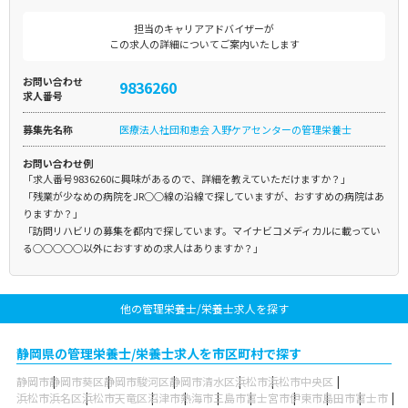
担当のキャリアアドバイザーが
この求人の詳細についてご案内いたします
お問い合わせ
9836260
求人番号
募集先名称
医療法人社団和恵会 入野ケアセンターの管理栄養士
お問い合わせ例
「求人番号9836260に興味があるので、詳細を教えていただけますか？」
「残業が少なめの病院をJR○○線の沿線で探していますが、おすすめの病院はあ
りますか？」
「訪問リハビリの募集を都内で探しています。マイナビコメディカルに載ってい
る○○○○○以外におすすめの求人はありますか？」
他の管理栄養士/栄養士求人を探す
静岡県の管理栄養士/栄養士求人を市区町村で探す
静岡市
静岡市葵区
静岡市駿河区
静岡市清水区
浜松市
浜松市中央区
浜松市浜名区
浜松市天竜区
沼津市
熱海市
三島市
富士宮市
伊東市
島田市
富士市