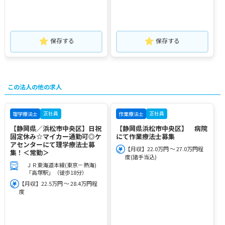
保存する
保存する
この法人の他の求人
正社員
正社員
理学療法士
作業療法士
【静岡県／浜松市中央区】日祝
【静岡県浜松市中央区】 病院
固定休み☆マイカー通勤可◎ケ
にて作業療法士募集
アセンターにて理学療法士募
【月収】22.0万円 ～ 27.0万円程
集！＜常勤＞
度(諸手当込)
ＪＲ東海道本線(東京－熱海)
「高塚駅」（徒歩18分）
【月収】22.5万円 ～ 28.4万円程
度