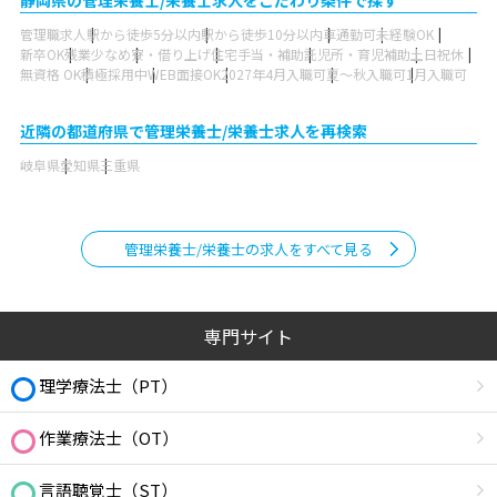
静岡県の管理栄養士/栄養士求人をこだわり条件で探す
管理職求人
駅から徒歩5分以内
駅から徒歩10分以内
車通勤可
未経験OK
新卒OK
残業少なめ
寮・借り上げ
住宅手当・補助
託児所・育児補助
土日祝休
無資格 OK
積極採用中
WEB面接OK
2027年4月入職可
夏～秋入職可
1月入職可
近隣の都道府県で管理栄養士/栄養士求人を再検索
岐阜県
愛知県
三重県
管理栄養士/栄養士の求人をすべて見る
専門サイト
理学療法士（PT）
作業療法士（OT）
言語聴覚士（ST）