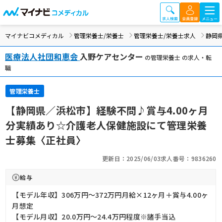
マイナビコメディカル
管理栄養士/栄養士
管理栄養士/栄養士求人
静岡
医療法人社団和恵会
入野ケアセンター
の管理栄養士 の求人・転
職
管理栄養士
【静岡県／浜松市】経験不問♪賞与4.00ヶ月
分実績あり☆介護老人保健施設にて管理栄養
士募集〈正社員〉
更新日：2025/06/03
求人番号：9836260
給与
【モデル年収】306万円〜372万円月給×12ヶ月＋賞与4.00ヶ
月想定
【モデル月収】20.0万円〜24.4万円程度※諸手当込