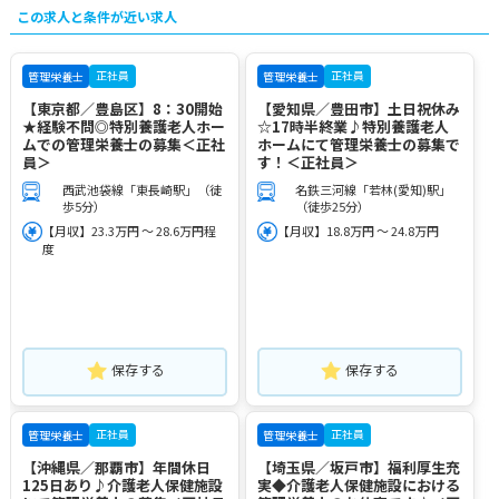
この求人と条件が近い求人
正社員
正社員
管理栄養士
管理栄養士
【東京都／豊島区】8：30開始
【愛知県／豊田市】土日祝休み
★経験不問◎特別養護老人ホー
☆17時半終業♪特別養護老人
ムでの管理栄養士の募集＜正社
ホームにて管理栄養士の募集で
員＞
す！＜正社員＞
西武池袋線「東長崎駅」（徒
名鉄三河線「若林(愛知)駅」
歩5分）
（徒歩25分）
【月収】23.3万円 ～ 28.6万円程
【月収】18.8万円 ～ 24.8万円
度
保存する
保存する
正社員
正社員
管理栄養士
管理栄養士
【沖縄県／那覇市】年間休日
【埼玉県／坂戸市】福利厚生充
125日あり♪介護老人保健施設
実◆介護老人保健施設における