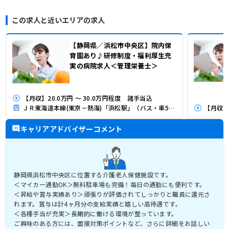
この求人と近いエリアの求人
【静岡県／浜松市中央区】院内保
育園あり♪研修制度・福利厚生充
実の病院求人＜管理栄養士＞
【月収】20.0万円 ～ 30.0万円程度 諸手当込
ＪＲ東海道本線(東京－熱海)「浜松駅」（バス・車5分）
【月収】
キャリアアドバイザーコメント
静岡県浜松市中央区に位置する介護老人保健施設です。
＜マイカー通勤OK＞無料駐車場も完備！毎日の通勤にも便利です。
＜昇給や賞与実績あり＞頑張りが評価されてしっかりと職員に還元さ
れます。賞与は計4ヶ月分の支給実績と嬉しい高待遇です。
＜各種手当が充実＞長期的に働ける環境が整っています。
ご興味のある方には、面接対策ポイントなど、さらに詳細をお話しい