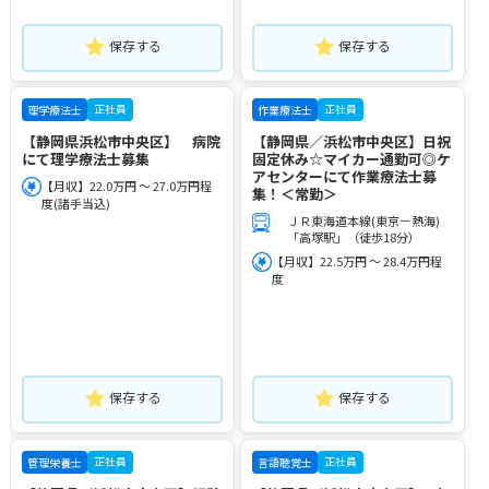
保存する
保存する
正社員
正社員
理学療法士
作業療法士
【静岡県浜松市中央区】 病院
【静岡県／浜松市中央区】日祝
にて理学療法士募集
固定休み☆マイカー通勤可◎ケ
アセンターにて作業療法士募
【月収】22.0万円 ～ 27.0万円程
集！＜常勤＞
度(諸手当込)
ＪＲ東海道本線(東京－熱海)
「高塚駅」（徒歩18分）
【月収】22.5万円 ～ 28.4万円程
度
保存する
保存する
正社員
正社員
管理栄養士
言語聴覚士