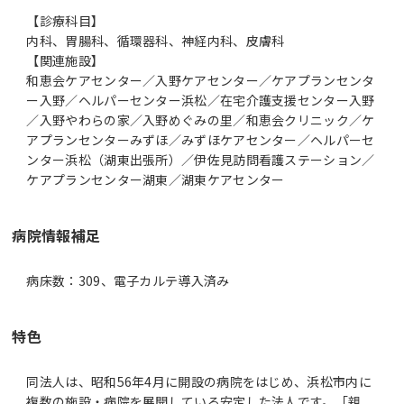
【診療科目】
内科、胃腸科、循環器科、神経内科、皮膚科
【関連施設】
和恵会ケアセンター／入野ケアセンター／ケアプランセンタ
ー入野／ヘルパーセンター浜松／在宅介護支援センター入野
／入野やわらの家／入野めぐみの里／和恵会クリニック／ケ
アプランセンターみずほ／みずほケアセンター／ヘルパーセ
ンター浜松（湖東出張所）／伊佐見訪問看護ステーション／
ケアプランセンター湖東／湖東ケアセンター
病院情報補足
病床数：309、電子カルテ導入済み
特色
同法人は、昭和56年4月に開設の病院をはじめ、浜松市内に
複数の施設・病院を展開している安定した法人です。「親