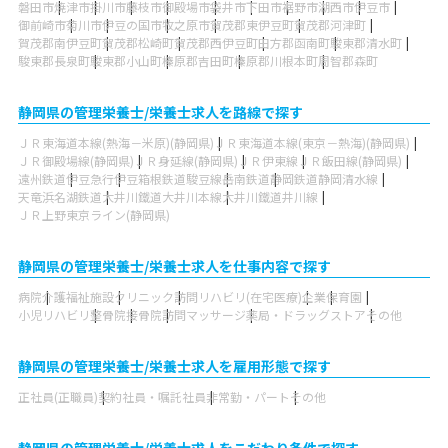
磐田市
焼津市
掛川市
藤枝市
御殿場市
袋井市
下田市
裾野市
湖西市
伊豆市
御前崎市
菊川市
伊豆の国市
牧之原市
賀茂郡東伊豆町
賀茂郡河津町
賀茂郡南伊豆町
賀茂郡松崎町
賀茂郡西伊豆町
田方郡函南町
駿東郡清水町
駿東郡長泉町
駿東郡小山町
榛原郡吉田町
榛原郡川根本町
周智郡森町
静岡県の管理栄養士/栄養士求人を路線で探す
ＪＲ東海道本線(熱海－米原)(静岡県)
ＪＲ東海道本線(東京－熱海)(静岡県)
ＪＲ御殿場線(静岡県)
ＪＲ身延線(静岡県)
ＪＲ伊東線
ＪＲ飯田線(静岡県)
遠州鉄道
伊豆急行
伊豆箱根鉄道駿豆線
岳南鉄道
静岡鉄道静岡清水線
天竜浜名湖鉄道
大井川鐵道大井川本線
大井川鐵道井川線
ＪＲ上野東京ライン(静岡県)
静岡県の管理栄養士/栄養士求人を仕事内容で探す
病院
介護福祉施設
クリニック
訪問リハビリ(在宅医療)
企業
保育園
小児リハビリ
整骨院
接骨院
訪問マッサージ
薬局・ドラッグストア
その他
静岡県の管理栄養士/栄養士求人を雇用形態で探す
正社員(正職員)
契約社員・嘱託社員
非常勤・パート
その他