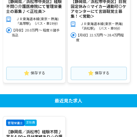
【静岡県／浜松市中央区】経験
【静岡県／浜松市中央区】日祝
不問◎介護医療院にて管理栄養
固定休み☆マイカー通勤可◎ケ
士の募集♪＜正社員＞
アセンターにて言語聴覚士募
集！＜常勤＞
ＪＲ東海道本線(東京－熱海)
「高塚駅」（バス・車19分）
ＪＲ東海道本線(東京－熱海)
「浜松駅」（バス・車9分）
【月収】20.0万円 ～ 程度※諸手
当込
【月収】22.5万円 ～ 28.4万円程
度
保存する
保存する
最近見た求人
正社員
管理栄養士
【静岡県／浜松市】経験不問♪
賞与4.00ヶ月分実績あり☆介護