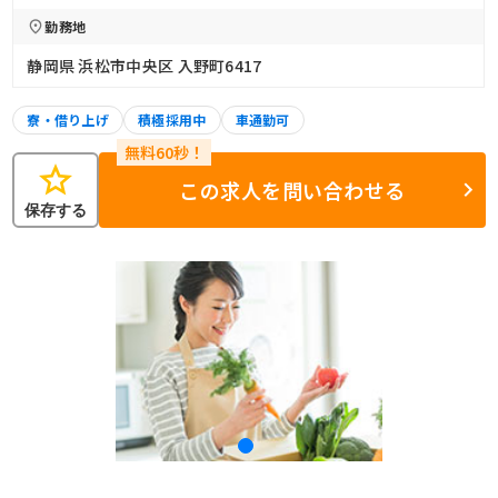
勤務地
静岡県 浜松市中央区 入野町6417
寮・借り上げ
積極採用中
車通勤可
star
この求人を問い合わせる
保存する