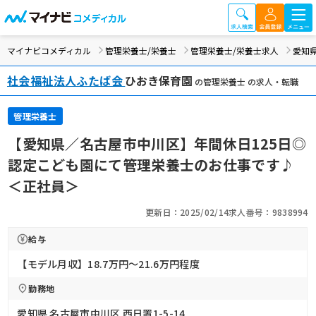
マイナビコメディカル
管理栄養士/栄養士
管理栄養士/栄養士求人
愛知
社会福祉法人ふたば会
ひおき保育園
の管理栄養士 の求人・転職
管理栄養士
【愛知県／名古屋市中川区】年間休日125日◎
認定こども園にて管理栄養士のお仕事です♪
＜正社員＞
更新日：2025/02/14
求人番号：9838994
給与
【モデル月収】18.7万円〜21.6万円程度
勤務地
愛知県 名古屋市中川区 西日置1-5-14