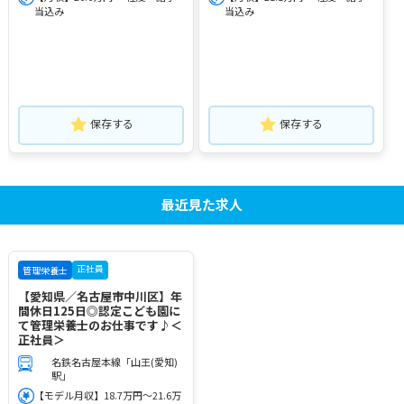
当込み
当込み
保存する
保存する
最近見た求人
正社員
管理栄養士
【愛知県／名古屋市中川区】年
間休日125日◎認定こども園に
て管理栄養士のお仕事です♪＜
正社員＞
名鉄名古屋本線「山王(愛知)
駅」
【モデル月収】18.7万円～21.6万