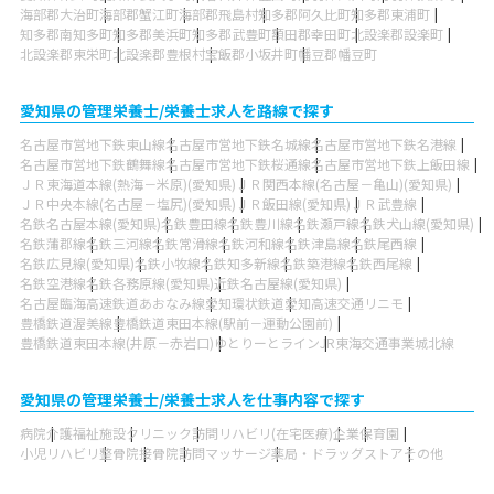
海部郡大治町
海部郡蟹江町
海部郡飛島村
知多郡阿久比町
知多郡東浦町
知多郡南知多町
知多郡美浜町
知多郡武豊町
額田郡幸田町
北設楽郡設楽町
北設楽郡東栄町
北設楽郡豊根村
宝飯郡小坂井町
幡豆郡幡豆町
愛知県の管理栄養士/栄養士求人を路線で探す
名古屋市営地下鉄東山線
名古屋市営地下鉄名城線
名古屋市営地下鉄名港線
名古屋市営地下鉄鶴舞線
名古屋市営地下鉄桜通線
名古屋市営地下鉄上飯田線
ＪＲ東海道本線(熱海－米原)(愛知県)
ＪＲ関西本線(名古屋－亀山)(愛知県)
ＪＲ中央本線(名古屋－塩尻)(愛知県)
ＪＲ飯田線(愛知県)
ＪＲ武豊線
名鉄名古屋本線(愛知県)
名鉄豊田線
名鉄豊川線
名鉄瀬戸線
名鉄犬山線(愛知県)
名鉄蒲郡線
名鉄三河線
名鉄常滑線
名鉄河和線
名鉄津島線
名鉄尾西線
名鉄広見線(愛知県)
名鉄小牧線
名鉄知多新線
名鉄築港線
名鉄西尾線
名鉄空港線
名鉄各務原線(愛知県)
近鉄名古屋線(愛知県)
名古屋臨海高速鉄道あおなみ線
愛知環状鉄道
愛知高速交通リニモ
豊橋鉄道渥美線
豊橋鉄道東田本線(駅前－運動公園前)
豊橋鉄道東田本線(井原－赤岩口)
ゆとりーとライン
JR東海交通事業城北線
愛知県の管理栄養士/栄養士求人を仕事内容で探す
病院
介護福祉施設
クリニック
訪問リハビリ(在宅医療)
企業
保育園
小児リハビリ
整骨院
接骨院
訪問マッサージ
薬局・ドラッグストア
その他