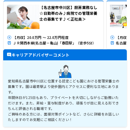
【名古屋市中川区】厨房業務なし
☆日勤帯のみ♪病院での管理栄養
士の募集です♪＜正社員＞
【月収】20.0万円 ～ 22.0万円程度
【月収】
ＪＲ関西本線(名古屋－亀山)「春田駅」（徒歩5分）
名古屋市
キャリアアドバイザーコメント
愛知県名古屋市中川区に位置する認定こども園における管理栄養士の
募集です。園は最寄駅より徒歩圏内とアクセスに便利な立地にありま
す。
年間休日が125日もあり、プライベートを大切にしながらご勤務いた
だけます。また、昇給・賞与制度があり、頑張りが目に見える形でき
ちんと評価される職場です。
ご興味のある方には、面接対策ポイントなど、さらに詳細をお話しい
たしますのでお気軽にご相談ください！