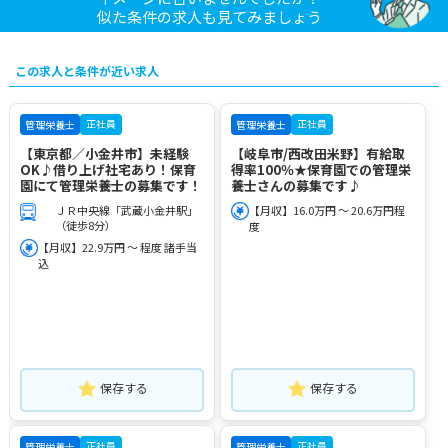
似た条件の求人も見てみましょう
この求人と条件が近い求人
正社員
正社員
管理栄養士
管理栄養士
【東京都／小金井市】未経験
【岐阜市/西改田米野】有給取
OK♪借り上げ社宅あり！保育
得率100％★保育園での管理栄
園にて管理栄養士の募集です！
養士さんの募集です♪
ＪＲ中央線「武蔵小金井駅」
【月収】16.0万円 ～ 20.6万円程
（徒歩8分）
度
【月収】22.9万円 ～ 程度 諸手当
込
保存する
保存する
正社員
正社員
管理栄養士
管理栄養士