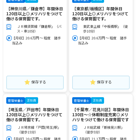
【神奈川県／鎌倉市】年間休日
【東京都/板橋区】年間休日
120日以上◎メリハリをつけて
120日以上◎メリハリをつけて
働ける保育園です。
働ける保育園です。
ＪＲ横須賀線「鎌倉駅」（バ
東武東上線「中板橋駅」（徒
ス・車10分）
歩10分）
【月収】20.6万円 ～ 程度 諸手
【月収】20.6万円 ～ 程度 諸手
当込み
当込み
保存する
保存する
正社員
正社員
管理栄養士
管理栄養士
【埼玉県／戸田市】年間休日
【千葉市／花見川区】年間休日
120日以上◎メリハリをつけて
130日～☆休暇制度充実◎メリ
働ける保育園です。
ハリをつけて働ける保育園です
ＪＲ埼京線「戸田(埼玉)駅」
ＪＲ総武線「新検見川駅」
（徒歩15分）
（徒歩5分）
【月収】20.6万円 ～ 程度 諸手
【月収】21.1万円 ～ 程度 諸手