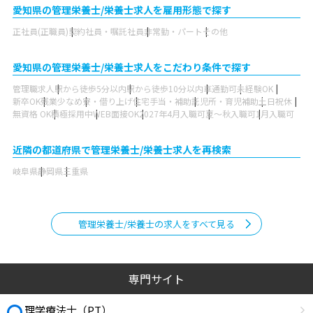
愛知県の管理栄養士/栄養士求人を雇用形態で探す
正社員(正職員)
契約社員・嘱託社員
非常勤・パート
その他
愛知県の管理栄養士/栄養士求人をこだわり条件で探す
管理職求人
駅から徒歩5分以内
駅から徒歩10分以内
車通勤可
未経験OK
新卒OK
残業少なめ
寮・借り上げ
住宅手当・補助
託児所・育児補助
土日祝休
無資格 OK
積極採用中
WEB面接OK
2027年4月入職可
夏～秋入職可
1月入職可
近隣の都道府県で管理栄養士/栄養士求人を再検索
岐阜県
静岡県
三重県
管理栄養士/栄養士の求人をすべて見る
専門サイト
理学療法士（PT）