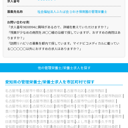
求人番号
募集先名称
社会福祉法人ふたば会 ひおき保育園の管理栄養士
お問い合わせ例
「求人番号9838994に興味があるので、詳細を教えていただけますか？」
「残業が少なめの病院をJR○○線の沿線で探していますが、おすすめの病院はあ
りますか？」
「訪問リハビリの募集を都内で探しています。マイナビコメディカルに載ってい
る○○○○○以外におすすめの求人はありますか？」
他の管理栄養士/栄養士求人を探す
愛知県の管理栄養士/栄養士求人を市区町村で探す
名古屋市
名古屋市千種区
名古屋市東区
名古屋市北区
名古屋市西区
名古屋市中村区
名古屋市中区
名古屋市昭和区
名古屋市瑞穂区
名古屋市熱田区
名古屋市中川区
名古屋市港区
名古屋市南区
名古屋市守山区
名古屋市緑区
名古屋市名東区
名古屋市天白区
豊橋市
岡崎市
一宮市
瀬戸市
半田市
春日井市
豊川市
津島市
碧南市
刈谷市
豊田市
安城市
西尾市
蒲郡市
犬山市
常滑市
江南市
小牧市
稲沢市
新城市
東海市
大府市
知多市
知立市
尾張旭市
高浜市
岩倉市
豊明市
日進市
田原市
愛西市
清須市
北名古屋市
弥富市
みよし市
あま市
長久手市
愛知郡東郷町
愛知郡長久手町
西春日井郡豊山町
丹羽郡大口町
丹羽郡扶桑町