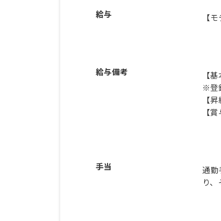
給与
【モ
給与備考
【基
※登
【昇
手当
通勤
り、そ