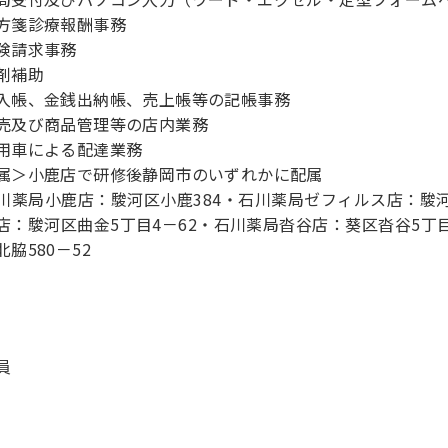
方箋診療報酬事務
険請求事務
剤補助
入帳、金銭出納帳、売上帳等の記帳事務
売及び商品管理等の店内業務
用車による配達業務
属＞小鹿店で研修後静岡市のいずれかに配属
川薬局小鹿店：駿河区小鹿384・石川薬局ゼフィルス店：駿河
店：駿河区曲金5丁目4－62・石川薬局沓谷店：葵区沓谷5丁目
北脇580－52
員