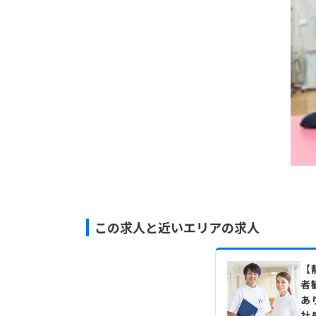
この求人と近いエリアの求人
【
者
あ
社