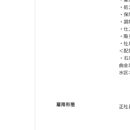
・処
・保
・調
・仕
・販
・社
＜配
・石
曲金
水区
雇用形態
正社