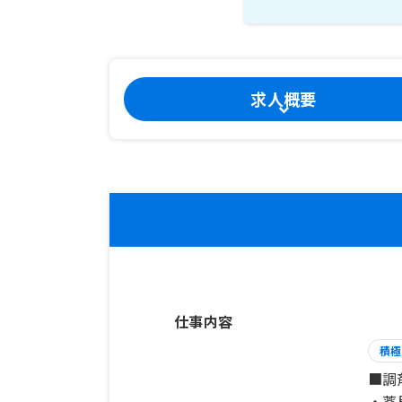
求人概要
仕事内容
積極
■調
・薬