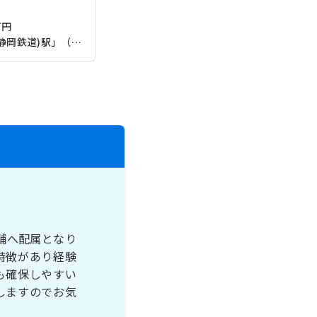
万円
静岡鉄道静岡清水線「柚木(静岡鉄道)駅」（徒歩13分）
舗へ配属となり
特徴があり経験
も確保しやすい
しますのでお気