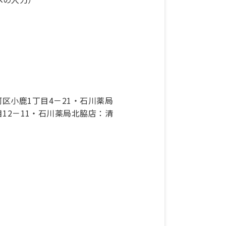
区小鹿1丁目4－21・石川薬局
12－11・石川薬局北脇店：清