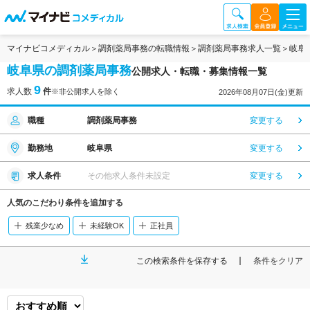
マイナビコメディカル
調剤薬局事務の転職情報
調剤薬局事務求人一覧
岐阜
岐阜県の調剤薬局事務
公開求人・転職・募集情報一覧
9
求人数
件
※非公開求人を除く
2026年08月07日(金)更新
職種
調剤薬局事務
変更する
勤務地
岐阜県
変更する
求人条件
その他求人条件未設定
変更する
人気のこだわり条件を追加する
残業少なめ
未経験OK
正社員
この検索条件を保存する
条件をクリア