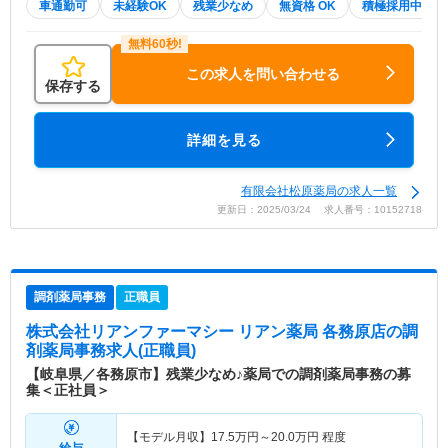
車通勤可
未経験OK
残業少なめ
無資格 OK
積極採用中
この求人を問い合わせる
保存する
詳細を見る
有限会社松原薬局の求人一覧
更新日：2025/03/24 求人番号：10152718
調剤薬局事務
正職員
株式会社リアンファーマシー リアン薬局 各務原店
の調
剤薬局事務求人(正職員)
【岐阜県／各務原市】残業少なめ♪薬局での調剤薬局事務の募
集＜正社員＞
【モデル月収】
17.5
万円～
20.0
万円
程度