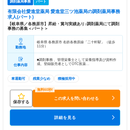
調剤薬局事務
パート
有限会社愛進堂薬局 愛進堂三ツ池薬局
の調剤薬局事務
求人(パート)
【岐阜県／各務原市】昇給・賞与実績あり♪調剤薬局にて調剤
事務の募集＜パート＞
岐阜県 各務原市
名鉄各務原線「二十軒駅」（徒歩
11分）
勤務地
■調剤事務 、管理栄養士として栄養指導及び資料作
成、登録販売者としてOTC医薬…
仕事内容
車通勤可
残業少なめ
積極採用中
この求人を問い合わせる
保存する
詳細を見る