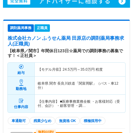
調剤薬局事務
正職員
株式会社カノン ふうせん薬局 田原店
の調剤薬局事務求
人(正職員)
【岐阜県／関市】年間休日123日☆薬局での調剤事務の募集で
す！＜正社員＞
【モデル月収】
24.5
万円～
35.0
万円
程度
給与
岐阜県 関市
長良川鉄道「関富岡駅」（バス・車12
分）
勤務地
【仕事内容】 ■医療事務業務全般 ・お客様対応（受
付、会計） ・顧客管理 ・調…
仕事内容
車通勤可
残業少なめ
無資格 OK
積極採用中