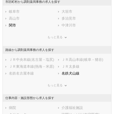
市区町村から調剤薬局事務の求人を探す
石川県
福井県
岐阜県
静岡県
岐阜市
愛知県
大垣市
三重県
滋賀県
高山市
京都府
多治見市
大阪府
兵庫県
関市
奈良県
中津川市
和歌山県
鳥取県
美濃市
島根県
瑞浪市
岡山県
もっと見る
広島県
羽島市
山口県
恵那市
徳島県
香川県
美濃加茂市
愛媛県
土岐市
高知県
路線から調剤薬局事務の求人を探す
福岡県
各務原市
佐賀県
可児市
長崎県
熊本県
山県市
ＪＲ中央本線(名古屋－塩尻)
大分県
瑞穂市
ＪＲ高山本線(岐阜－猪谷)
宮崎県
鹿児島県
飛騨市
ＪＲ東海道本線(熱海－米原)
沖縄県
本巣市
ＪＲ太多線
郡上市
名鉄名古屋本線
下呂市
名鉄犬山線
海津市
名鉄広見線
羽島郡岐南町
名鉄竹鼻線
もっと見る
羽島郡笠松町
名鉄各務原線
養老郡養老町
名鉄羽島線
不破郡垂井町
明知鉄道
不破郡関ケ原町
長良川鉄道
仕事内容・施設形態から求人を探す
安八郡神戸町
樽見鉄道
安八郡輪之内町
養老鉄道養老線
安八郡安八町
病院
揖斐郡揖斐川町
介護福祉施設