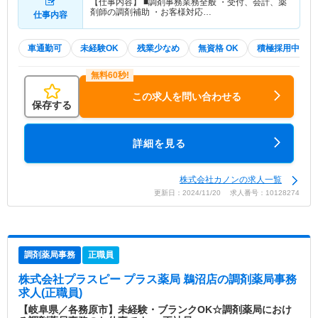
【仕事内容】 ■調剤事務業務全般 ・受付、会計、薬
剤師の調剤補助 ・お客様対応…
仕事内容
車通勤可
未経験OK
残業少なめ
無資格 OK
積極採用中
この求人を問い合わせる
保存する
詳細を見る
株式会社カノンの求人一覧
更新日：2024/11/20 求人番号：10128274
調剤薬局事務
正職員
株式会社プラスピー プラス薬局 鵜沼店
の調剤薬局事務
求人(正職員)
【岐阜県／各務原市】未経験・ブランクOK☆調剤薬局におけ