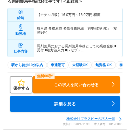
る調剤薬局事務のお仕事です♪＜正社員＞
【モデル月収】
16.0
万円～
18.0
万円
程度
給与
岐阜県 各務原市
名鉄各務原線「羽場(岐阜)駅」（徒
歩8分）
勤務地
調剤薬局における調剤薬局事務としての業務全般 ■
受付 ■処方箋入力 ■レセプト…
仕事内容
駅から徒歩10分以内
車通勤可
未経験OK
無資格 OK
積極採
この求人を問い合わせる
保存する
詳細を見る
株式会社プラスピーの求人一覧
更新日：2024/11/15 求人番号：10128085