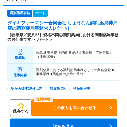
調剤薬局事務
パート
ダイキファーマシー合同会社 しょうなん調剤薬局神戸
店
の調剤薬局事務求人(パート)
【岐阜県／安八郡】資格不問◎調剤薬局における調剤薬局事務
のお仕事です♪＜パート＞
岐阜県 安八郡神戸町
養老鉄道養老線「広神戸駅」
（徒歩10分）
勤務地
調剤薬局における調剤薬局事務としての業務全般 ■
事務業務 ■薬剤師の指示に基づ…
仕事内容
駅から徒歩10分以内
無資格 OK
積極採用中
この求人を問い合わせる
保存する
詳細を見る