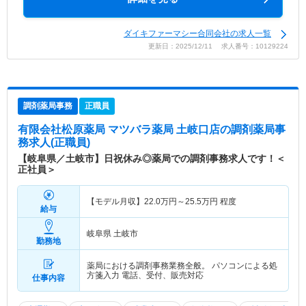
ダイキファーマシー合同会社の求人一覧
更新日：2025/12/11 求人番号：10129224
調剤薬局事務
正職員
有限会社松原薬局 マツバラ薬局 土岐口店
の調剤薬局事
務求人(正職員)
【岐阜県／土岐市】日祝休み◎薬局での調剤事務求人です！＜
正社員＞
【モデル月収】
22.0
万円～
25.5
万円
程度
給与
岐阜県 土岐市
勤務地
薬局における調剤事務業務全般。 パソコンによる処
方箋入力 電話、受付、販売対応
仕事内容