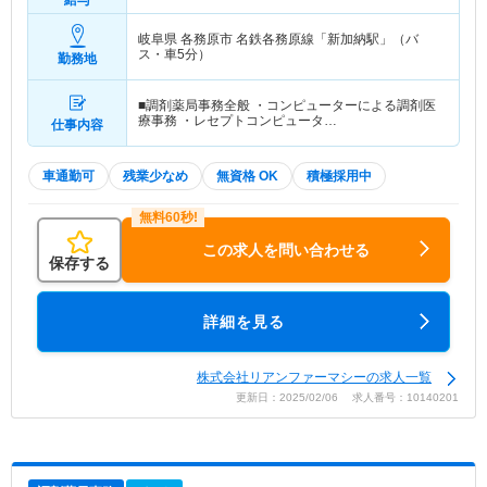
給与
岐阜県 各務原市
名鉄各務原線「新加納駅」（バ
ス・車5分）
勤務地
■調剤薬局事務全般 ・コンピューターによる調剤医
療事務 ・レセプトコンピュータ…
仕事内容
車通勤可
残業少なめ
無資格 OK
積極採用中
この求人を問い合わせる
保存する
詳細を見る
株式会社リアンファーマシーの求人一覧
更新日：2025/02/06 求人番号：10140201