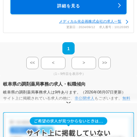
詳細を見る
メディカル光企画株式会社の求人一覧
更新日：2024/09/12 求人番号：10120385
1
<<
<
>
>>
（1～9件目を表示中）
岐阜県の調剤薬局事務の求人・転職傾向
岐阜県の調剤薬局事務求人は9件あります。（2026年08月07日更新）
サイト上に掲載されている求人の他に、
非公開求人
もございます。
無料
転職支援サービス
にお申し込みいただくと、全求人からご希望条件に合
う求人を提案させていただきます。
無料転職支援サービス
にお申し込みいただくと、ご希望条件をヒアリン
グした上で求人をご提案いたします。
ご希望条件がまだ定まっていない方は
人気の希望条件をピックアップし