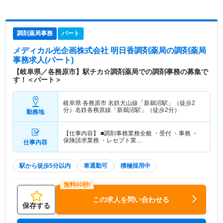
調剤薬局事務
パート
メディカル光企画株式会社 明日香調剤薬局
の調剤薬局
事務求人(パート)
【岐阜県／各務原市】駅チカ☆調剤薬局での調剤事務の募集で
す！＜パート＞
岐阜県 各務原市
名鉄犬山線「新鵜沼駅」（徒歩2
分）名鉄各務原線「新鵜沼駅」（徒歩2分）
勤務地
【仕事内容】 ■調剤事務業務全般 ・受付 ・事務 ・
保険請求業務 ・レセプト業…
仕事内容
駅から徒歩5分以内
車通勤可
積極採用中
この求人を問い合わせる
保存する