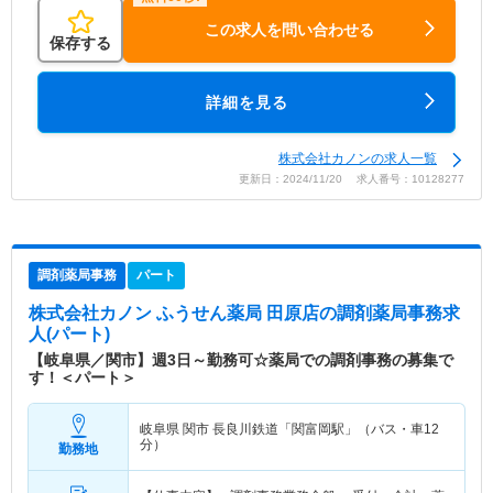
この求人を問い合わせる
保存する
詳細を見る
株式会社カノンの求人一覧
更新日：2024/11/20 求人番号：10128277
調剤薬局事務
パート
株式会社カノン ふうせん薬局 田原店
の調剤薬局事務求
人(パート)
【岐阜県／関市】週3日～勤務可☆薬局での調剤事務の募集で
す！＜パート＞
岐阜県 関市
長良川鉄道「関富岡駅」（バス・車12
分）
勤務地