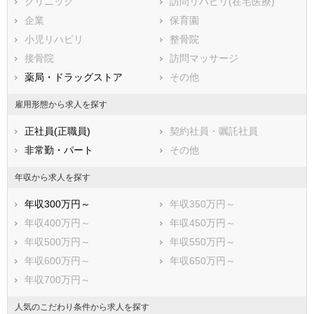
揖斐郡大野町
クリニック
揖斐郡池田町
訪問リハビリ(在宅医療)
本巣郡北方町
企業
加茂郡坂祝町
保育園
加茂郡富加町
小児リハビリ
加茂郡川辺町
整骨院
加茂郡七宗町
接骨院
加茂郡八百津町
訪問マッサージ
加茂郡白川町
薬局・ドラッグストア
加茂郡東白川村
その他
可児郡御嵩町
大野郡白川村
雇用形態から求人を探す
正社員(正職員)
契約社員・嘱託社員
非常勤・パート
その他
年収から求人を探す
年収300万円～
年収350万円～
年収400万円～
年収450万円～
年収500万円～
年収550万円～
年収600万円～
年収650万円～
年収700万円～
人気のこだわり条件から求人を探す