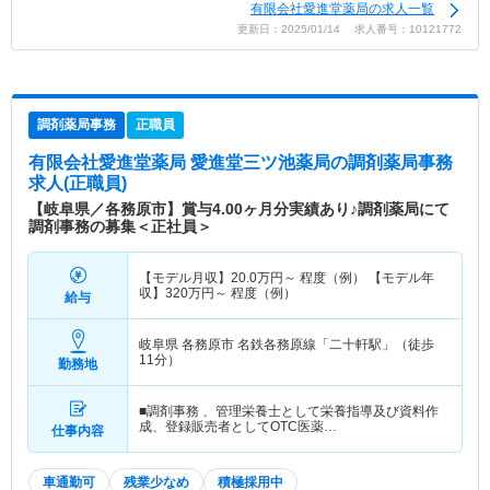
有限会社愛進堂薬局の求人一覧
更新日：2025/01/14 求人番号：10121772
調剤薬局事務
正職員
有限会社愛進堂薬局 愛進堂三ツ池薬局
の調剤薬局事務
求人(正職員)
【岐阜県／各務原市】賞与4.00ヶ月分実績あり♪調剤薬局にて
調剤事務の募集＜正社員＞
【モデル月収】
20.0
万円～
程度（例） 【モデル年
収】
320
万円～
程度（例）
給与
岐阜県 各務原市
名鉄各務原線「二十軒駅」（徒歩
11分）
勤務地
■調剤事務 、管理栄養士として栄養指導及び資料作
成、登録販売者としてOTC医薬…
仕事内容
車通勤可
残業少なめ
積極採用中