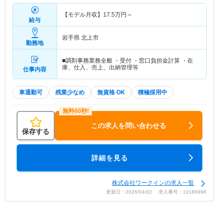
【モデル月収】
17.5
万円～
給与
岩手県 北上市
勤務地
■調剤事務業務全般 ・受付 ・窓口負担金計算 ・在
庫、仕入、売上、出納管理等
仕事内容
車通勤可
残業少なめ
無資格 OK
積極採用中
この求人を問い合わせる
保存する
詳細を見る
株式会社ワークインの求人一覧
更新日：2026/04/02 求人番号：10186998