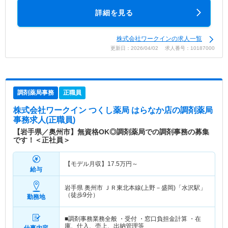
詳細を見る
株式会社ワークインの求人一覧
更新日：2026/04/02 求人番号：10187000
調剤薬局事務
正職員
株式会社ワークイン つくし薬局 はらなか店
の調剤薬局
事務求人(正職員)
【岩手県／奥州市】無資格OK◎調剤薬局での調剤事務の募集
です！＜正社員＞
【モデル月収】
17.5
万円～
給与
岩手県 奥州市
ＪＲ東北本線(上野－盛岡)「水沢駅」
（徒歩9分）
勤務地
■調剤事務業務全般 ・受付 ・窓口負担金計算 ・在
庫、仕入、売上、出納管理等