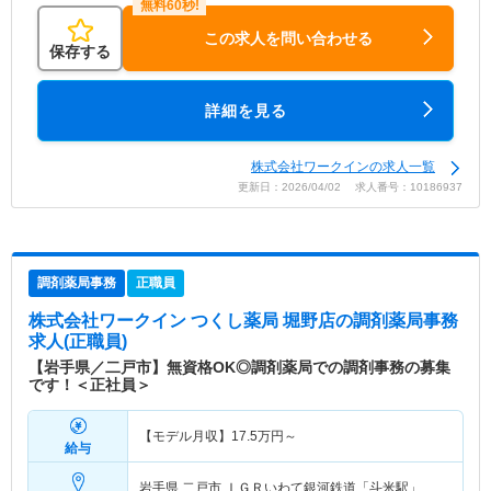
この求人を問い合わせる
保存する
詳細を見る
株式会社ワークインの求人一覧
更新日：2026/04/02 求人番号：10186937
調剤薬局事務
正職員
株式会社ワークイン つくし薬局 堀野店
の調剤薬局事務
求人(正職員)
【岩手県／二戸市】無資格OK◎調剤薬局での調剤事務の募集
です！＜正社員＞
【モデル月収】
17.5
万円～
給与
岩手県 二戸市
ＩＧＲいわて銀河鉄道「斗米駅」