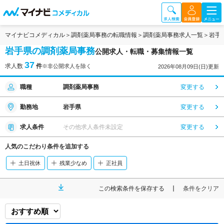
マイナビコメディカル
調剤薬局事務の転職情報
調剤薬局事務求人一覧
岩手
岩手県の調剤薬局事務
公開求人・転職・募集情報一覧
37
求人数
件
※非公開求人を除く
2026年08月09日(日)更新
職種
調剤薬局事務
変更する
勤務地
岩手県
変更する
求人条件
その他求人条件未設定
変更する
人気のこだわり条件を追加する
土日祝休
残業少なめ
正社員
この検索条件を保存する
条件をクリア