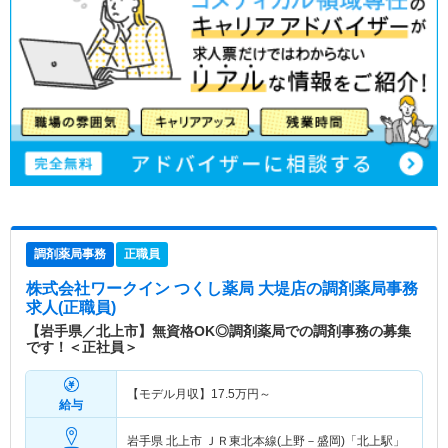
調剤薬局事務
正職員
株式会社ワークイン つくし薬局 大堤店
の調剤薬局事務
求人(正職員)
【岩手県／北上市】無資格OK◎調剤薬局での調剤事務の募集
です！＜正社員＞
【モデル月収】
17.5
万円～
給与
岩手県 北上市
ＪＲ東北本線(上野－盛岡)「北上駅」