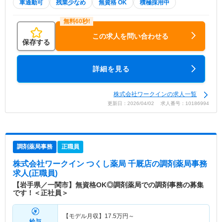
車通勤可
残業少なめ
無資格 OK
積極採用中
この求人を問い合わせる
保存する
詳細を見る
株式会社ワークインの求人一覧
更新日：2026/04/02 求人番号：10186994
調剤薬局事務
正職員
株式会社ワークイン つくし薬局 千厩店
の調剤薬局事務
求人(正職員)
【岩手県／一関市】無資格OK◎調剤薬局での調剤事務の募集
です！＜正社員＞
【モデル月収】
17.5
万円～
給与