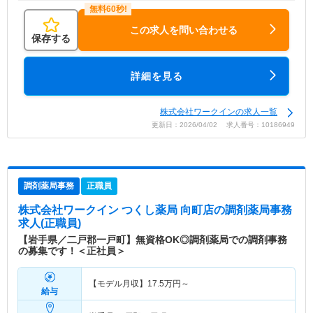
この求人を問い合わせる
保存する
詳細を見る
株式会社ワークインの求人一覧
更新日：2026/04/02 求人番号：10186949
調剤薬局事務
正職員
株式会社ワークイン つくし薬局 向町店
の調剤薬局事務
求人(正職員)
【岩手県／二戸郡一戸町】無資格OK◎調剤薬局での調剤事務
の募集です！＜正社員＞
【モデル月収】
17.5
万円～
給与