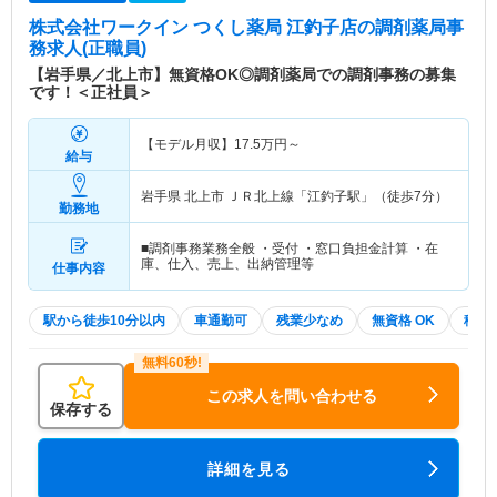
株式会社ワークイン つくし薬局 江釣子店
の調剤薬局事
務求人(正職員)
【岩手県／北上市】無資格OK◎調剤薬局での調剤事務の募集
です！＜正社員＞
【モデル月収】
17.5
万円～
給与
岩手県 北上市
ＪＲ北上線「江釣子駅」（徒歩7分）
勤務地
■調剤事務業務全般 ・受付 ・窓口負担金計算 ・在
庫、仕入、売上、出納管理等
仕事内容
駅から徒歩10分以内
車通勤可
残業少なめ
無資格 OK
積極
この求人を問い合わせる
保存する
詳細を見る