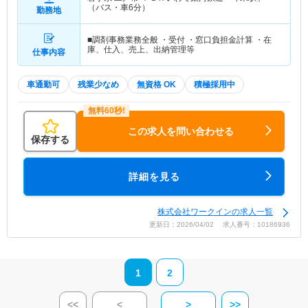
（バス・車6分）
勤務地
■調剤事務業務全般 ・受付 ・窓口負担金計算 ・在
庫、仕入、売上、出納管理等
仕事内容
車通勤可
残業少なめ
無資格 OK
積極採用中
この求人を問い合わせる
保存する
詳細を見る
株式会社ワークインの求人一覧
更新日：2026/04/02 求人番号：10186936
1
2
<<
<
>
>>