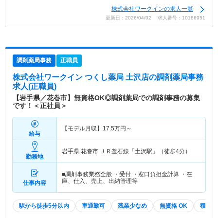
株式会社ワークインの求人一覧
更新日：2026/04/02 求人番号：10186951
調剤薬局事務
正職員
株式会社ワークイン つくし薬局 土沢店
の調剤薬局事務
求人(正職員)
【岩手県／花巻市】無資格OK◎調剤薬局での調剤事務の募集
です！＜正社員＞
【モデル月収】
17.5
万円～
給与
岩手県 花巻市
ＪＲ釜石線「土沢駅」（徒歩4分）
勤務地
■調剤事務業務全般 ・受付 ・窓口負担金計算 ・在
庫、仕入、売上、出納管理等
仕事内容
駅から徒歩5分以内
車通勤可
残業少なめ
無資格 OK
積極採