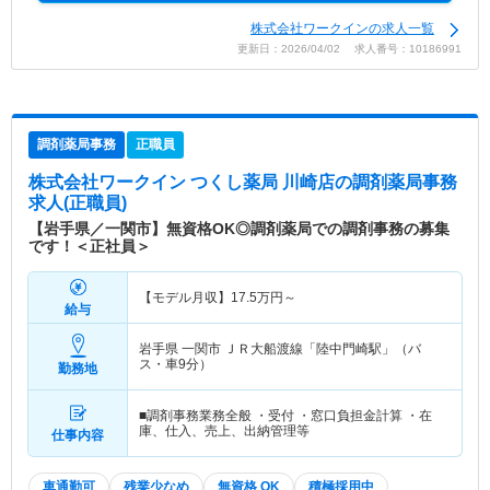
株式会社ワークインの求人一覧
更新日：2026/04/02 求人番号：10186991
調剤薬局事務
正職員
株式会社ワークイン つくし薬局 川崎店
の調剤薬局事務
求人(正職員)
【岩手県／一関市】無資格OK◎調剤薬局での調剤事務の募集
です！＜正社員＞
【モデル月収】
17.5
万円～
給与
岩手県 一関市
ＪＲ大船渡線「陸中門崎駅」（バ
ス・車9分）
勤務地
■調剤事務業務全般 ・受付 ・窓口負担金計算 ・在
庫、仕入、売上、出納管理等
仕事内容
車通勤可
残業少なめ
無資格 OK
積極採用中