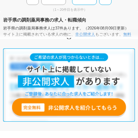
（1～20件目を表示中）
岩手県の調剤薬局事務の求人・転職傾向
岩手県の調剤薬局事務求人は37件あります。（2026年08月09日更新）
サイト上に掲載されている求人の他に、
非公開求人
もございます。
無料
転職支援サービス
にお申し込みいただくと、全求人からご希望条件に合
う求人を提案させていただきます。
無料転職支援サービス
にお申し込みいただくと、ご希望条件をヒアリン
グした上で求人をご提案いたします。
ご希望条件がまだ定まっていない方は
人気の希望条件をピックアップし
た求人特集
をぜひご活用ください。
転職支援の他、情報収集や募集状況の確認も、お気軽にご相談くださ
い。