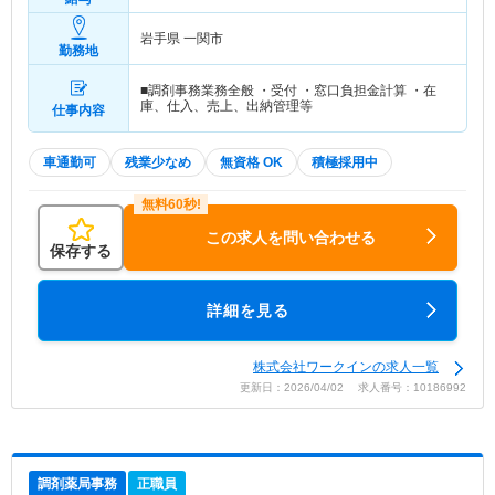
岩手県 一関市
勤務地
■調剤事務業務全般 ・受付 ・窓口負担金計算 ・在
庫、仕入、売上、出納管理等
仕事内容
車通勤可
残業少なめ
無資格 OK
積極採用中
この求人を問い合わせる
保存する
詳細を見る
株式会社ワークインの求人一覧
更新日：2026/04/02 求人番号：10186992
調剤薬局事務
正職員