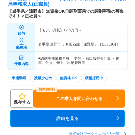
局事務求人(正職員)
【岩手県／遠野市】無資格OK◎調剤薬局での調剤事務の募集
です！＜正社員＞
【モデル月収】
17.5
万円～
給与
岩手県 遠野市
ＪＲ釜石線「遠野駅」（徒歩19分）
勤務地
■調剤事務業務全般 ・受付 ・窓口負担金計算 ・在
庫、仕入、売上、出納管理等
仕事内容
車通勤可
残業少なめ
無資格 OK
積極採用中
この求人を問い合わせる
保存する
詳細を見る
株式会社ワークインの求人一覧