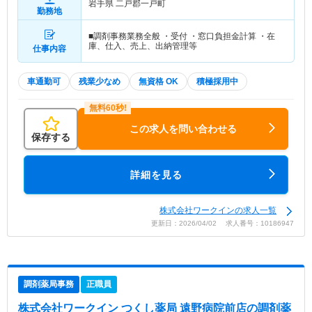
岩手県 二戸郡一戸町
勤務地
■調剤事務業務全般 ・受付 ・窓口負担金計算 ・在
庫、仕入、売上、出納管理等
仕事内容
車通勤可
残業少なめ
無資格 OK
積極採用中
この求人を問い合わせる
保存する
詳細を見る
株式会社ワークインの求人一覧
更新日：2026/04/02 求人番号：10186947
調剤薬局事務
正職員
株式会社ワークイン つくし薬局 遠野病院前店
の調剤薬