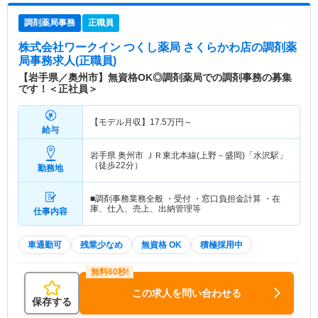
調剤薬局事務
正職員
株式会社ワークイン つくし薬局 さくらかわ店
の調剤薬
局事務求人(正職員)
【岩手県／奥州市】無資格OK◎調剤薬局での調剤事務の募集
です！＜正社員＞
【モデル月収】
17.5
万円～
給与
岩手県 奥州市
ＪＲ東北本線(上野－盛岡)「水沢駅」
（徒歩22分）
勤務地
■調剤事務業務全般 ・受付 ・窓口負担金計算 ・在
庫、仕入、売上、出納管理等
仕事内容
車通勤可
残業少なめ
無資格 OK
積極採用中
この求人を問い合わせる
保存する