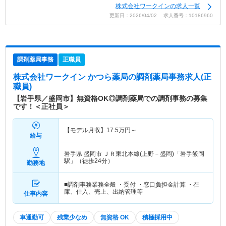
株式会社ワークインの求人一覧
更新日：2026/04/02 求人番号：10186960
調剤薬局事務
正職員
株式会社ワークイン かつら薬局
の調剤薬局事務求人(正
職員)
【岩手県／盛岡市】無資格OK◎調剤薬局での調剤事務の募集
です！＜正社員＞
【モデル月収】
17.5
万円～
給与
岩手県 盛岡市
ＪＲ東北本線(上野－盛岡)「岩手飯岡
駅」（徒歩24分）
勤務地
■調剤事務業務全般 ・受付 ・窓口負担金計算 ・在
庫、仕入、売上、出納管理等
仕事内容
車通勤可
残業少なめ
無資格 OK
積極採用中