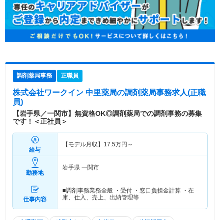
調剤薬局事務
正職員
株式会社ワークイン 中里薬局
の調剤薬局事務求人(正職
員)
【岩手県／一関市】無資格OK◎調剤薬局での調剤事務の募集
です！＜正社員＞
【モデル月収】
17.5
万円～
給与
岩手県 一関市
勤務地
■調剤事務業務全般 ・受付 ・窓口負担金計算 ・在
庫、仕入、売上、出納管理等
仕事内容