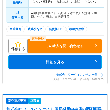
（バス・車8分）ＪＲ北上線「北上駅」（バス・車8
勤務地
分）
■調剤事務業務全般 ・受付 ・窓口負担金計算 ・在
庫、仕入、売上、出納管理等
仕事内容
車通勤可
残業少なめ
無資格 OK
積極採用中
この求人を問い合わせる
保存する
詳細を見る
株式会社ワークインの求人一覧
更新日：2026/04/02 求人番号：10186985
調剤薬局事務
正職員
株式会社ワークイン つくし薬局盛岡中央店
の調剤薬局