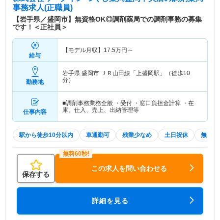
事務求人(正職員)
【岩手県／盛岡市】無資格OK◎調剤薬局での調剤事務の募集
です！＜正社員＞
【モデル月収】
17.5
万円～
給与
岩手県 盛岡市
ＪＲ山田線「上盛岡駅」（徒歩10
分）
勤務地
■調剤事務業務全般 ・受付 ・窓口負担金計算 ・在
庫、仕入、売上、出納管理等
仕事内容
駅から徒歩10分以内
車通勤可
残業少なめ
土日祝休
無資格 
この求人を問い合わせる
保存する
詳細を見る