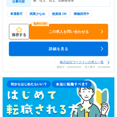
庫、仕入、売上、出納管理等
仕事内容
車通勤可
残業少なめ
無資格 OK
積極採用中
この求人を問い合わせる
保存する
詳細を見る
株式会社ワークインの求人一覧
更新日：2026/04/02 求人番号：10186996