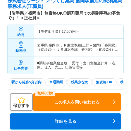
株式会社ワークイン つくし薬局 盛岡駅前店
の調剤薬局
事務求人(正職員)
【岩手県／盛岡市】無資格OK◎調剤薬局での調剤事務の募集
です！＜正社員＞
【モデル月収】
17.5
万円～
給与
岩手県 盛岡市
ＪＲ東北本線(上野－盛岡)「盛岡駅」
（徒歩2分）ＪＲ田沢湖線「盛岡駅」（徒歩2分）
勤務地
他
■調剤事務業務全般 ・受付 ・窓口負担金計算 ・在
庫、仕入、売上、出納管理等
仕事内容
駅から徒歩5分以内
車通勤可
残業少なめ
無資格 OK
積極採
この求人を問い合わせる
保存する
詳細を見る