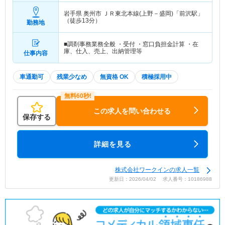
岩手県 奥州市
ＪＲ東北本線(上野－盛岡)「前沢駅」
（徒歩13分）
勤務地
■調剤事務業務全般 ・受付 ・窓口負担金計算 ・在
庫、仕入、売上、出納管理等
仕事内容
車通勤可
残業少なめ
無資格 OK
積極採用中
この求人を問い合わせる
保存する
詳細を見る
株式会社ワークインの求人一覧
更新日：2026/04/02 求人番号：10186988