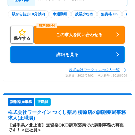
仕事内容
駅から徒歩10分以内
車通勤可
残業少なめ
無資格 OK
積極
この求人を問い合わせる
保存する
詳細を見る
株式会社ワークインの求人一覧
更新日：2026/04/02 求人番号：10186999
調剤薬局事務
正職員
株式会社ワークイン つくし薬局 柳原店
の調剤薬局事務
求人(正職員)
【岩手県／北上市】無資格OK◎調剤薬局での調剤事務の募集
です！＜正社員＞