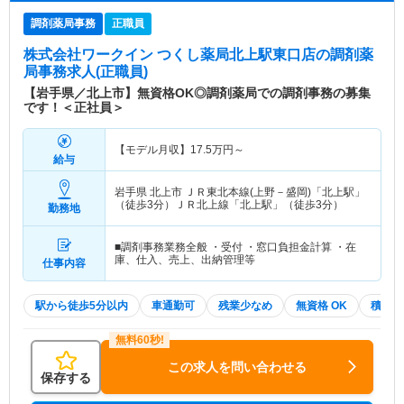
調剤薬局事務
正職員
株式会社ワークイン つくし薬局北上駅東口店
の調剤薬
局事務求人(正職員)
【岩手県／北上市】無資格OK◎調剤薬局での調剤事務の募集
です！＜正社員＞
【モデル月収】
17.5
万円～
給与
岩手県 北上市
ＪＲ東北本線(上野－盛岡)「北上駅」
（徒歩3分）ＪＲ北上線「北上駅」（徒歩3分）
勤務地
■調剤事務業務全般 ・受付 ・窓口負担金計算 ・在
庫、仕入、売上、出納管理等
仕事内容
駅から徒歩5分以内
車通勤可
残業少なめ
無資格 OK
積極採
この求人を問い合わせる
保存する