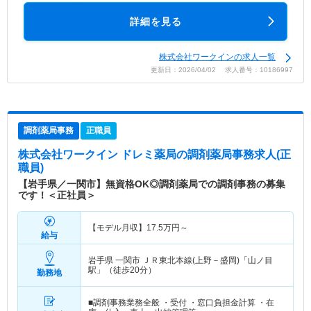
詳細を見る
株式会社ワークインの求人一覧
更新日：2026/04/02 求人番号：10186997
調剤薬局事務
正職員
株式会社ワークイン ドレミ薬局
の調剤薬局事務求人(正
職員)
【岩手県／一関市】無資格OK◎調剤薬局での調剤事務の募集
です！＜正社員＞
【モデル月収】
17.5
万円～
給与
岩手県 一関市
ＪＲ東北本線(上野－盛岡)「山ノ目
駅」（徒歩20分）
勤務地
■調剤事務業務全般 ・受付 ・窓口負担金計算 ・在