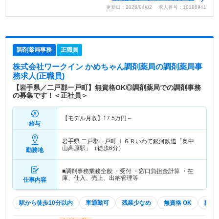
更新日：2026/04/02 求人番号：10186941
調剤薬局事務
正職員
株式会社ワークイン かめちゃん調剤薬局
の調剤薬局事
務求人(正職員)
【岩手県／二戸郡一戸町】無資格OK◎調剤薬局での調剤事務
の募集です！＜正社員＞
【モデル月収】
17.5
万円～
給与
岩手県 二戸郡一戸町
ＩＧＲいわて銀河鉄道「奥中
山高原駅」（徒歩6分）
勤務地
■調剤事務業務全般 ・受付 ・窓口負担金計算 ・在
庫、仕入、売上、出納管理等
仕事内容
駅から徒歩10分以内
車通勤可
残業少なめ
無資格 OK
積極