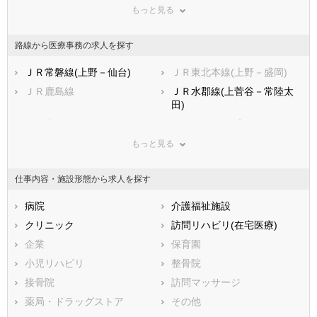
もっと見る
広島県
常総市
山口県
常陸太田市
徳島県
香川県
高萩市
愛媛県
北茨城市
高知県
路線から医療事務の求人を探す
福岡県
笠間市
佐賀県
取手市
長崎県
熊本県
牛久市
ＪＲ常磐線(上野－仙台)
大分県
つくば市
ＪＲ東北本線(上野－盛岡)
宮崎県
鹿児島県
ひたちなか市
ＪＲ鹿島線
沖縄県
鹿嶋市
ＪＲ水郡線(上菅谷－常陸太
田)
潮来市
守谷市
ＪＲ水戸線
つくばエクスプレス
常陸大宮市
那珂市
ひたちなか海浜鉄道湊線
関東鉄道常総線
もっと見る
筑西市
坂東市
関東鉄道竜ヶ崎線
鹿島臨海鉄道大洗鹿島線
稲敷市
かすみがうら市
仕事内容・施設形態から求人を探す
鹿島臨海鉄道鹿島臨港線
真岡鐵道
桜川市
神栖市
ＪＲ上野東京ライン
行方市
病院
鉾田市
介護福祉施設
つくばみらい市
クリニック
小美玉市
訪問リハビリ(在宅医療)
東茨城郡茨城町
企業
東茨城郡大洗町
保育園
東茨城郡城里町
小児リハビリ
那珂郡東海村
整骨院
久慈郡大子町
接骨院
稲敷郡美浦村
訪問マッサージ
稲敷郡阿見町
薬局・ドラッグストア
稲敷郡河内町
その他