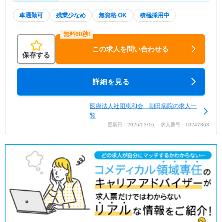
車通勤可
残業少なめ
無資格 OK
積極採用中
この求人を問い合わせる
保存する
詳細を見る
医療法人社団恵和会 朝田病院の求人一
覧
更新日：2026/03/16 求人番号：10247863