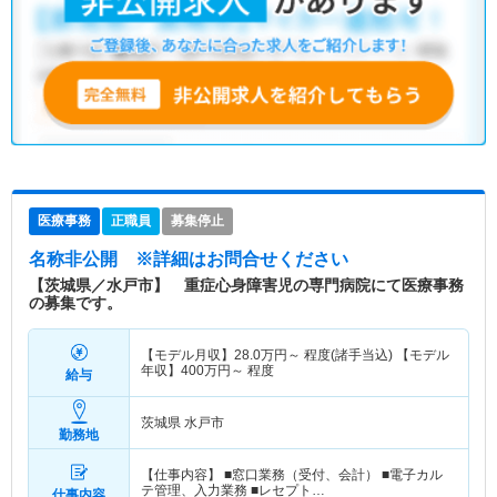
医療事務
正職員
募集停止
名称非公開
※詳細はお問合せください
【茨城県／水戸市】 重症心身障害児の専門病院にて医療事務
の募集です。
【モデル月収】
28.0
万円～
程度(諸手当込) 【モデル
年収】
400
万円～
程度
給与
茨城県 水戸市
勤務地
【仕事内容】 ■窓口業務（受付、会計） ■電子カル
テ管理、入力業務 ■レセプト…
仕事内容