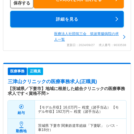
保存する
詳細を見る
医療法人社団筑三会 筑波胃腸病院の求
人一覧
更新日：2024/09/27 求人番号：9033538
医療事務
正職員
三津山クリニック
の医療事務求人(正職員)
【茨城県／下妻市】地域に根差した総合クリニックの医療事務
求人です＜資格不問＞
【モデル月収】
16.0
万円～
程度（諸手当込） 【モ
デル年収】
192
万円～
程度（諸手当込）
給与
茨城県 下妻市
関東鉄道常総線「下妻駅」（バス・
車18分）
勤務地