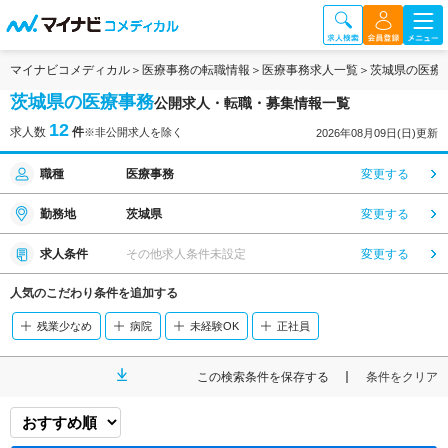
マイナビコメディカル
医療事務の転職情報
医療事務求人一覧
茨城県の医療
茨城県の医療事務
公開求人・転職・募集情報一覧
12
求人数
件
※非公開求人を除く
2026年08月09日(日)更新
職種
医療事務
変更する
勤務地
茨城県
変更する
求人条件
その他求人条件未設定
変更する
人気のこだわり条件を追加する
残業少なめ
病院
未経験OK
正社員
この検索条件を保存する
条件をクリア