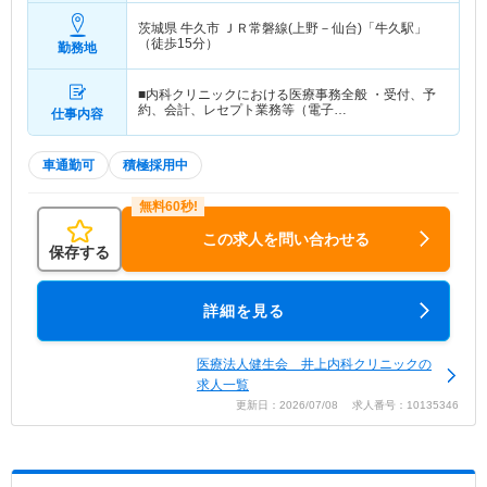
茨城県 牛久市
ＪＲ常磐線(上野－仙台)「牛久駅」
（徒歩15分）
勤務地
■内科クリニックにおける医療事務全般 ・受付、予
約、会計、レセプト業務等（電子…
仕事内容
車通勤可
積極採用中
この求人を問い合わせる
保存する
詳細を見る
医療法人健生会 井上内科クリニックの
求人一覧
更新日：2026/07/08 求人番号：10135346