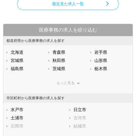
最近見た求人一覧
医療事務の求人を絞り込む
都道府県から医療事務の求人を探す
北海道
青森県
岩手県
宮城県
秋田県
山形県
福島県
茨城県
栃木県
群馬県
埼玉県
千葉県
もっと見る
東京都
神奈川県
新潟県
山梨県
長野県
富山県
市区町村から医療事務の求人を探す
石川県
福井県
岐阜県
静岡県
水戸市
愛知県
日立市
三重県
滋賀県
土浦市
京都府
古河市
大阪府
兵庫県
石岡市
奈良県
結城市
和歌山県
鳥取県
龍ケ崎市
島根県
下妻市
岡山県