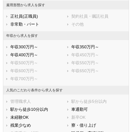
結城郡八千代町
猿島郡五霞町
雇用形態から求人を探す
猿島郡境町
北相馬郡利根町
正社員(正職員)
契約社員・嘱託社員
非常勤・パート
その他
年収から求人を探す
年収300万円～
年収350万円～
年収400万円～
年収450万円～
年収500万円～
年収550万円～
年収600万円～
年収650万円～
年収700万円～
人気のこだわり条件から求人を探す
管理職求人
駅から徒歩5分以内
駅から徒歩10分以内
車通勤可
未経験OK
新卒OK
残業少なめ
寮・借り上げ