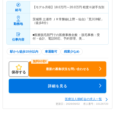
【モデル月収】
18.0
万円～
20.0
万円
程度※諸手当別
給与
茨城県 土浦市
ＪＲ常磐線(上野－仙台)「荒川沖駅」
（徒歩8分）
勤務地
■医療脱毛部門での医療事務全般 ・脱毛事務：受
付・会計、電話対応、予約管理、美…
仕事内容
駅から徒歩10分以内
車通勤可
残業少なめ
最新の募集状況を問い合わせる
保存する
詳細を見る
医療法人鶴町会の求人一覧
更新日：2026/06/02 求人番号：10126720