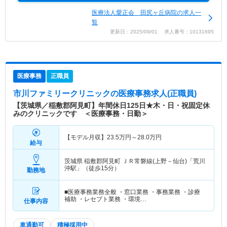
医療法人愛正会 田尻ヶ丘病院の求人一
覧
更新日：2025/09/01 求人番号：10131695
医療事務
正職員
市川ファミリークリニック
の医療事務求人(正職員)
【茨城県／稲敷郡阿見町】年間休日125日★木・日・祝固定休
みのクリニックです ＜医療事務・日勤＞
【モデル月収】
23.5
万円～
28.0
万円
給与
茨城県 稲敷郡阿見町
ＪＲ常磐線(上野－仙台)「荒川
沖駅」（徒歩15分）
勤務地
■医療事務業務全般 ・窓口業務 ・事務業務 ・診療
補助 ・レセプト業務 ・環境…
仕事内容
車通勤可
積極採用中