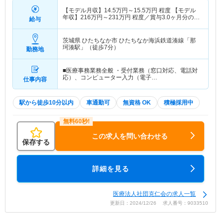
【モデル月収】
14.5
万円～
15.5
万円
程度 【モデル
年収】
216
万円～
231
万円
程度／賞与3.0ヶ月分の場
給与
合
茨城県 ひたちなか市
ひたちなか海浜鉄道湊線「那
珂湊駅」（徒歩7分）
勤務地
■医療事務業務全般 ・受付業務（窓口対応、電話対
応）、コンピューター入力（電子…
仕事内容
駅から徒歩10分以内
車通勤可
無資格 OK
積極採用中
この求人を問い合わせる
保存する
詳細を見る
医療法人社団克仁会の求人一覧
更新日：2024/12/26 求人番号：9033510