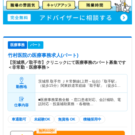
医療事務
パート
竹村医院
の医療事務求人(パート)
【茨城県／取手市】クリニックにて医療事務のパート募集です
＜非常勤・医療事務＞
茨城県 取手市
ＪＲ常磐線(上野－仙台)「取手駅」
（徒歩15分）関東鉄道常総線「取手駅」（徒歩15
勤務地
分）
■医療事務業務全般 ・窓口患者対応、会計補助、電
話対応・投薬補助業務 ・各種物…
仕事内容
車通勤可
未経験OK
無資格 OK
積極採用中