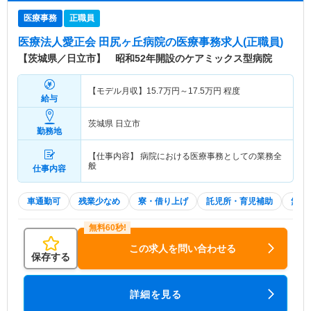
医療事務
正職員
医療法人愛正会 田尻ヶ丘病院
の医療事務求人(正職員)
【茨城県／日立市】 昭和52年開設のケアミックス型病院
【モデル月収】
15.7
万円～
17.5
万円
程度
給与
茨城県 日立市
勤務地
【仕事内容】 病院における医療事務としての業務全
般
仕事内容
車通勤可
残業少なめ
寮・借り上げ
託児所・育児補助
無資格
この求人を問い合わせる
保存する
詳細を見る