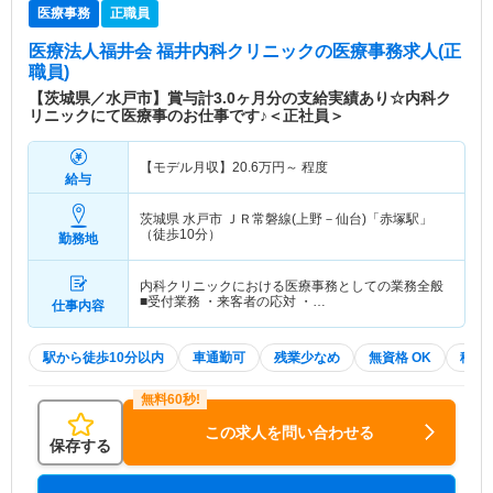
医療事務
正職員
医療法人福井会 福井内科クリニック
の医療事務求人(正
職員)
【茨城県／水戸市】賞与計3.0ヶ月分の支給実績あり☆内科ク
リニックにて医療事のお仕事です♪＜正社員＞
【モデル月収】
20.6
万円～
程度
給与
茨城県 水戸市
ＪＲ常磐線(上野－仙台)「赤塚駅」
（徒歩10分）
勤務地
内科クリニックにおける医療事務としての業務全般
■受付業務 ・来客者の応対 ・…
仕事内容
駅から徒歩10分以内
車通勤可
残業少なめ
無資格 OK
積極
この求人を問い合わせる
保存する