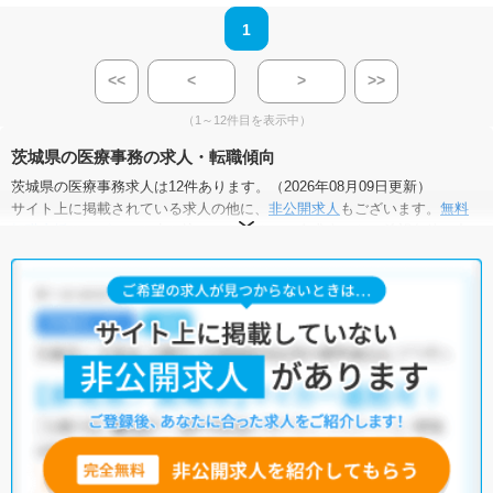
1
<<
<
>
>>
（1～12件目を表示中）
茨城県の医療事務の求人・転職傾向
茨城県の医療事務求人は12件あります。（2026年08月09日更新）
サイト上に掲載されている求人の他に、
非公開求人
もございます。
無料
転職支援サービス
にお申し込みいただくと、全求人からご希望条件に合
う求人を提案させていただきます。
茨城県の医療事務求人では以下のような条件が人気です。
・
積極採用中
・
残業少なめ
・
託児所・育児補助あり
・
正社員(正職
員)
・
病院
・
クリニック
・
介護福祉施設
・
訪問リハビリ(在宅医
療)
他の条件でも人気の求人がございますので、「こだわり条件」から検索
いただくか、お気軽にお問い合わせください。
全国の医療事務求人
から検索いただくことも可能です。