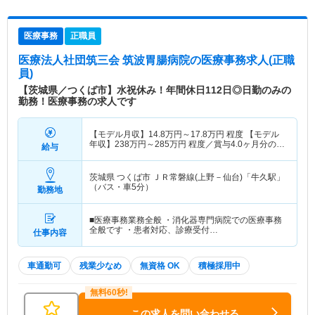
医療事務
正職員
医療法人社団筑三会 筑波胃腸病院
の医療事務求人(正職
員)
【茨城県／つくば市】水祝休み！年間休日112日◎日勤のみの
勤務！医療事務の求人です
【モデル月収】
14.8
万円～
17.8
万円
程度 【モデル
年収】
238
万円～
285
万円
程度／賞与4.0ヶ月分の場
給与
合
茨城県 つくば市
ＪＲ常磐線(上野－仙台)「牛久駅」
（バス・車5分）
勤務地
■医療事務業務全般 ・消化器専門病院での医療事務
全般です ・患者対応、診療受付…
仕事内容
車通勤可
残業少なめ
無資格 OK
積極採用中
この求人を問い合わせる