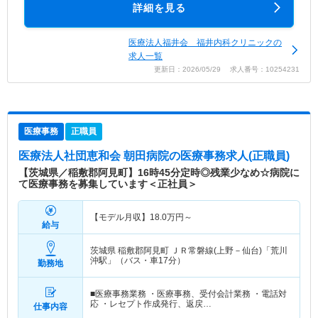
詳細を見る
医療法人福井会 福井内科クリニックの
求人一覧
更新日：2026/05/29 求人番号：10254231
医療事務
正職員
医療法人社団恵和会 朝田病院
の医療事務求人(正職員)
【茨城県／稲敷郡阿見町】16時45分定時◎残業少なめ☆病院に
て医療事務を募集しています＜正社員＞
【モデル月収】
18.0
万円～
給与
茨城県 稲敷郡阿見町
ＪＲ常磐線(上野－仙台)「荒川
沖駅」（バス・車17分）
勤務地
■医療事務業務 ・医療事務、受付会計業務 ・電話対
応 ・レセプト作成発行、返戻…
仕事内容