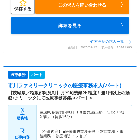
この求人を問い合わせる
保存する
詳細を見る
竹村医院の求人一覧
更新日：2025/02/17 求人番号：10141363
医療事務
パート
市川ファミリークリニック
の医療事務求人(パート)
【茨城県／稲敷郡阿見町】月平均残業2h程度！週1日以上の勤
務♪クリニックにて医療事務募集＜パート＞
茨城県 稲敷郡阿見町
ＪＲ常磐線(上野－仙台)「荒川
沖駅」（徒歩15分）
勤務地
【仕事内容】 ■医療事務業務全般 ・窓口業務 ・事
務業務 ・診療補助 ・レセプ…
仕事内容