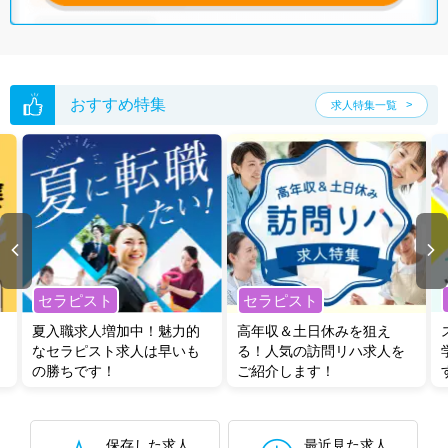
無料転職支援サービス
にお申し込みいただくと、ご希望条件をヒアリン
グした上で求人をご提案いたします。
ご希望条件がまだ定まっていない方は
人気の希望条件をピックアップし
た求人特集
をぜひご活用ください。
転職支援の他、情報収集や募集状況の確認も、お気軽にご相談くださ
い。
おすすめ特集
求人特集一覧
セラピスト
セラピスト
夏入職求人増加中！魅力的
高年収＆土日休みを狙え
なセラピスト求人は早いも
る！人気の訪問リハ求人を
の勝ちです！
ご紹介します！
保存した求人
最近見た求人