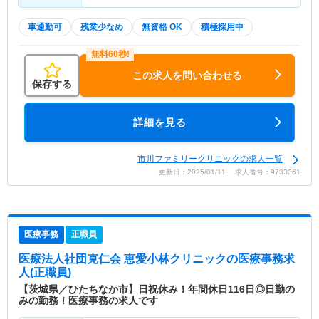
車通勤可
残業少なめ
無資格 OK
積極採用中
この求人を問い合わせる
保存する
詳細を見る
市川ファミリークリニックの求人一覧
更新日：2025/01/11 求人番号：9733361
医療事務
正職員
医療法人社団克仁会 恵愛小林クリニック
の医療事務求
人(正職員)
【茨城県／ひたちなか市】日祝休み！年間休日116日◎日勤の
みの勤務！医療事務の求人です