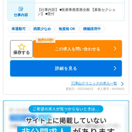
【仕事内容】 ■医療事務業務全般 【募集セクショ
ン】 ■受付
仕事内容
車通勤可
残業少なめ
無資格 OK
積極採用中
この求人を問い合わせる
保存する
詳細を見る
三津山クリニックの求人一覧
更新日：2022/08/22 求人番号：9035842