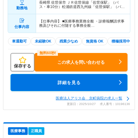
長崎県 佐世保市
ＪＲ佐世保線「佐世保駅」（バ
ス・車10分）松浦鉄道西九州線「佐世保駅」（バ
勤務地
ス・車10分）
【仕事内容】 ■医療事務業務全般 ・診療報酬請求事
務及びそれに付随する事務全般…
仕事内容
車通勤可
未経験OK
残業少なめ
無資格 OK
積極採用中
この求人を問い合わせる
保存する
詳細を見る
医療法人アリス会 京町病院の求人一覧
更新日：2025/10/27 求人番号：10196136
医療事務
正職員