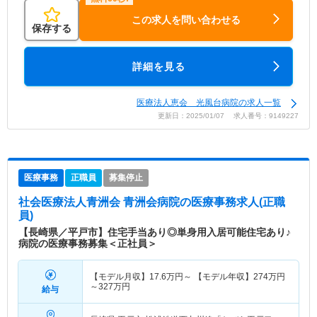
この求人を問い合わせる
保存する
詳細を見る
医療法人恵会 光風台病院の求人一覧
更新日：2025/01/07 求人番号：9149227
医療事務
正職員
募集停止
社会医療法人青洲会 青洲会病院
の医療事務求人(正職
員)
【長崎県／平戸市】住宅手当あり◎単身用入居可能住宅あり♪
病院の医療事務募集＜正社員＞
【モデル月収】
17.6
万円～
【モデル年収】
274
万円
～
327
万円
給与