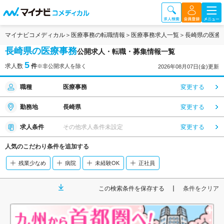
マイナビコメディカル
医療事務の転職情報
医療事務求人一覧
長崎県の医療
長崎県の医療事務
公開求人・転職・募集情報一覧
5
求人数
件
※非公開求人を除く
2026年08月07日(金)更新
職種
医療事務
変更する
勤務地
長崎県
変更する
求人条件
その他求人条件未設定
変更する
人気のこだわり条件を追加する
残業少なめ
病院
未経験OK
正社員
この検索条件を保存する
条件をクリア