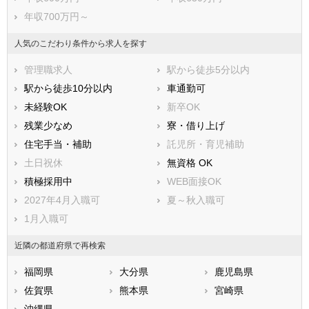
年収700万円～
人気のこだわり条件から求人を探す
管理職求人
駅から徒歩5分以内
駅から徒歩10分以内
車通勤可
未経験OK
新卒OK
残業少なめ
寮・借り上げ
住宅手当・補助
託児所・育児補助
土日祝休
無資格 OK
積極採用中
WEB面接OK
2027年4月入職可
夏～秋入職可
1月入職可
近隣の都道府県で再検索
福岡県
大分県
鹿児島県
佐賀県
熊本県
宮崎県
沖縄県