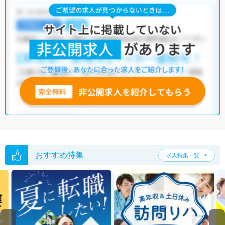
長崎県の医療事務求人では以下のような条件が人気です。
・
積極採用中
・
残業少なめ
・
住宅手当・補助あり
・
正社員(正職員)
・
病院
・
クリニック
他の条件でも人気の求人がございますので、「こだわり条件」から検索
いただくか、お気軽にお問い合わせください。
全国の医療事務求人
から検索いただくことも可能です。
無料転職支援サービス
にお申し込みいただくと、ご希望条件をヒアリン
グした上で求人をご提案いたします。
ご希望条件がまだ定まっていない方は
人気の希望条件をピックアップし
た求人特集
をぜひご活用ください。
転職支援の他、情報収集や募集状況の確認も、お気軽にご相談くださ
い。
おすすめ特集
求人特集一覧