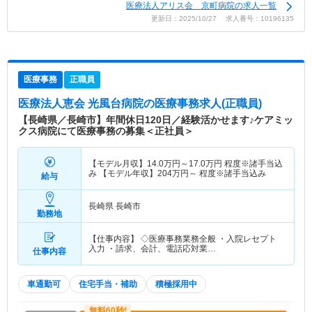
医療法人アリス会 京町病院の求人一覧
更新日：2025/10/27 求人番号：10196135
医療事務
正職員
医療法人恵会 光風台病院
の医療事務求人(正職員)
【長崎県／長崎市】年間休日120日／経験活かせます♪ケアミッ
クス病院にて医療事務の募集＜正社員＞
【モデル月収】
14.0
万円～
17.0
万円
程度※諸手当込
み 【モデル年収】
204
万円～
程度※諸手当込み
給与
長崎県 長崎市
勤務地
【仕事内容】 ◇医療事務業務全般 ・入院レセプト
入力 ・請求、会計、電話応対業…
仕事内容
車通勤可
住宅手当・補助
積極採用中