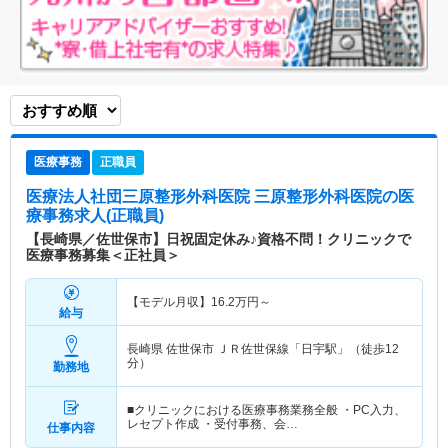
医療事務
正職員
医療法人社団三原整形外科医院 三原整形外科医院
の医
療事務求人(正職員)
【長崎県／佐世保市】日祝固定休み♪資格不問！クリニックで
医療事務募集＜正社員＞
【モデル月収】
16.2
万円～
給与
長崎県 佐世保市
ＪＲ佐世保線「日宇駅」（徒歩12
分）
勤務地
■クリニックにおける医療事務業務全般 ・PC入力、
レセプト作成 ・受付事務、会…
仕事内容