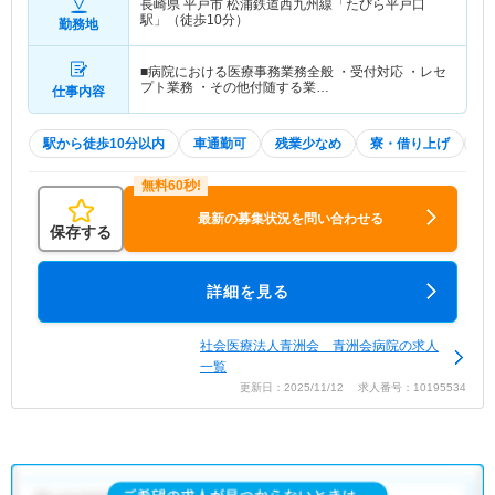
長崎県 平戸市
松浦鉄道西九州線「たびら平戸口
駅」（徒歩10分）
勤務地
■病院における医療事務業務全般 ・受付対応 ・レセ
プト業務 ・その他付随する業…
仕事内容
駅から徒歩10分以内
車通勤可
残業少なめ
寮・借り上げ
住
最新の募集状況を問い合わせる
保存する
詳細を見る
社会医療法人青洲会 青洲会病院の求人
一覧
更新日：2025/11/12 求人番号：10195534