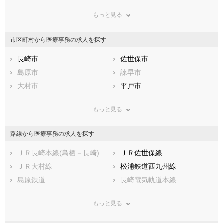
群馬県
埼玉県
千葉県
もっと見る
東京都
神奈川県
新潟県
山梨県
長野県
富山県
市区町村から医療事務の求人を探す
石川県
福井県
岐阜県
静岡県
長崎市
愛知県
佐世保市
三重県
滋賀県
島原市
京都府
諫早市
大阪府
兵庫県
大村市
奈良県
平戸市
和歌山県
鳥取県
松浦市
島根県
対馬市
岡山県
もっと見る
広島県
壱岐市
山口県
五島市
徳島県
香川県
西海市
愛媛県
雲仙市
高知県
路線から医療事務の求人を探す
福岡県
南島原市
佐賀県
西彼杵郡長与町
長崎県
熊本県
西彼杵郡時津町
ＪＲ長崎本線(鳥栖－長崎)
大分県
東彼杵郡東彼杵町
ＪＲ佐世保線
宮崎県
鹿児島県
東彼杵郡川棚町
ＪＲ大村線
沖縄県
東彼杵郡波佐見町
松浦鉄道西九州線
北松浦郡小値賀町
島原鉄道
北松浦郡佐々町
長崎電気軌道本線
南松浦郡新上五島町
もっと見る