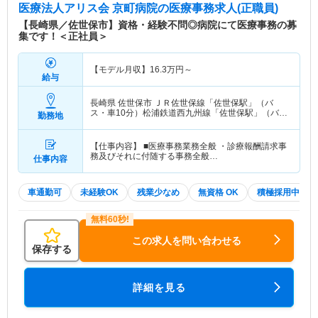
医療法人アリス会 京町病院
の医療事務求人(正職員)
【長崎県／佐世保市】資格・経験不問◎病院にて医療事務の募
集です！＜正社員＞
【モデル月収】
16.3
万円～
給与
長崎県 佐世保市
ＪＲ佐世保線「佐世保駅」（バ
ス・車10分）松浦鉄道西九州線「佐世保駅」（バ
勤務地
ス・車10分）
【仕事内容】 ■医療事務業務全般 ・診療報酬請求事
務及びそれに付随する事務全般…
仕事内容
車通勤可
未経験OK
残業少なめ
無資格 OK
積極採用中
この求人を問い合わせる
保存する
詳細を見る