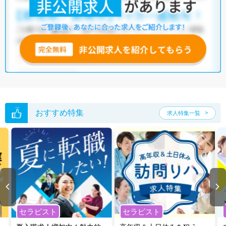
他の条件でも人気の求人がございますので、「こだわり条件」から検索
いただくか、お気軽にお問い合わせください。
全国の医療事務求人
から検索いただくことも可能です。
無料転職支援サービス
にお申し込みいただくと、ご希望条件をヒアリン
グした上で求人をご提案いたします。
ご希望条件がまだ定まっていない方は
人気の希望条件をピックアップし
た求人特集
をぜひご活用ください。
転職支援の他、情報収集や募集状況の確認も、お気軽にご相談くださ
い。
おすすめ特集
求人特集一覧
セラピスト
セラピスト