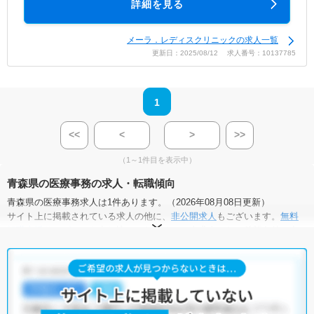
詳細を見る
メーラ．レディスクリニックの求人一覧
更新日：2025/08/12 求人番号：10137785
1
<<
<
>
>>
（1～1件目を表示中）
青森県の医療事務の求人・転職傾向
青森県の医療事務求人は1件あります。（2026年08月08日更新）
サイト上に掲載されている求人の他に、
非公開求人
もございます。
無料
転職支援サービス
にお申し込みいただくと、全求人からご希望条件に合
う求人を提案させていただきます。
青森県の医療事務求人では以下のような条件が人気です。
・
積極採用中
・
未経験OK
・
無資格OK
・
正社員(正職員)
・
クリニ
ック