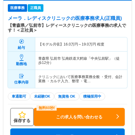
医療事務
正職員
メーラ．レディスクリニック
の医療事務求人(正職員)
【青森県／弘前市】レディースクリニックの医療事務の求人で
す！＜正社員＞
【モデル月収】
16.0
万円～
19.0
万円
程度
給与
青森県 弘前市
弘南鉄道大鰐線「中央弘前駅」（徒
歩12分）
勤務地
クリニックにおいて医療事務業務全般 ・受付、会計
業務 ・カルテ入力、整理 ・電…
仕事内容
車通勤可
未経験OK
無資格 OK
積極採用中
この求人を問い合わせる
保存する