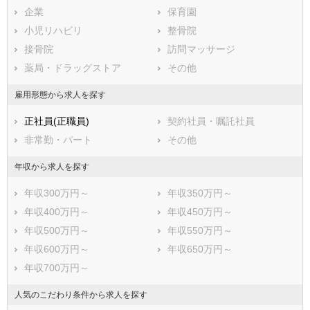
下北郡風間浦村
企業
下北郡佐井村
保育園
三戸郡三戸町
小児リハビリ
三戸郡五戸町
整骨院
三戸郡田子町
接骨院
三戸郡南部町
訪問マッサージ
三戸郡階上町
薬局・ドラッグストア
三戸郡新郷村
その他
雇用形態から求人を探す
正社員(正職員)
契約社員・嘱託社員
非常勤・パート
その他
年収から求人を探す
年収300万円～
年収350万円～
年収400万円～
年収450万円～
年収500万円～
年収550万円～
年収600万円～
年収650万円～
年収700万円～
人気のこだわり条件から求人を探す