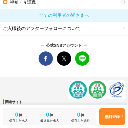
福祉・介護職
全ての利用者の皆さまへ
ご入職後のアフターフォローについて
公式SNSアカウント
関連サイト
マイナビDOCTOR
│
マイナビ看護師
│
マイナビ薬剤師
│
マイナビ保育士
0
0
0
件
件
件
運営会社
無料登録
保存した求人
最近見た求人
保存した条件
会社概要
│
ご利用規約
│
個人情報保護方針
│
サイトマップ
│
お問い合わせ