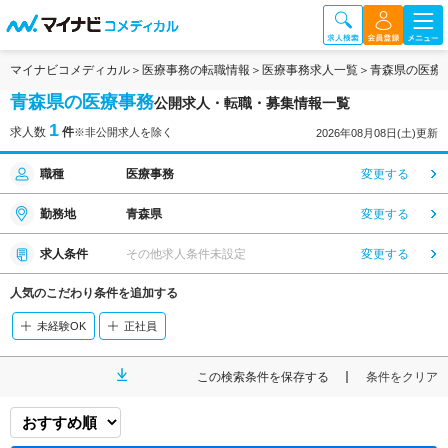
マイナビコメディカル
医療事務の転職情報
医療事務求人一覧
青森県の医療
青森県の医療事務
公開求人・転職・募集情報一覧
1
求人数
件
※非公開求人を除く
2026年08月08日(土)更新
職種
医療事務
変更する
勤務地
青森県
変更する
求人条件
その他求人条件未設定
変更する
人気のこだわり条件を追加する
未経験OK
正社員
この検索条件を保存する
条件をクリア