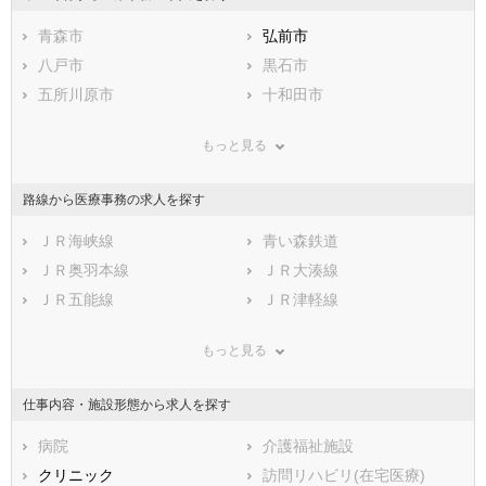
石川県
福井県
岐阜県
静岡県
青森市
愛知県
弘前市
三重県
滋賀県
八戸市
京都府
黒石市
大阪府
兵庫県
五所川原市
奈良県
十和田市
和歌山県
鳥取県
三沢市
島根県
むつ市
岡山県
もっと見る
広島県
つがる市
山口県
平川市
徳島県
香川県
東津軽郡平内町
愛媛県
東津軽郡今別町
高知県
路線から医療事務の求人を探す
福岡県
東津軽郡蓬田村
佐賀県
東津軽郡外ヶ浜町
長崎県
熊本県
西津軽郡鰺ヶ沢町
ＪＲ海峡線
大分県
西津軽郡深浦町
青い森鉄道
宮崎県
鹿児島県
中津軽郡西目屋村
ＪＲ奥羽本線
沖縄県
南津軽郡藤崎町
ＪＲ大湊線
南津軽郡大鰐町
ＪＲ五能線
南津軽郡田舎館村
ＪＲ津軽線
北津軽郡板柳町
ＪＲ八戸線
北津軽郡鶴田町
津軽鉄道
もっと見る
北津軽郡中泊町
弘南鉄道弘南線
上北郡野辺地町
弘南鉄道大鰐線
上北郡七戸町
ＩＧＲいわて銀河鉄道
上北郡六戸町
仕事内容・施設形態から求人を探す
上北郡横浜町
上北郡東北町
上北郡六ヶ所村
病院
上北郡おいらせ町
介護福祉施設
下北郡大間町
クリニック
下北郡東通村
訪問リハビリ(在宅医療)