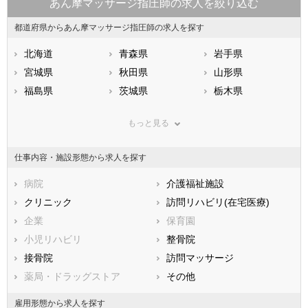
あん摩マッサージ指圧師の求人を絞り込む
都道府県からあん摩マッサージ指圧師の求人を探す
北海道
青森県
岩手県
宮城県
秋田県
山形県
福島県
茨城県
栃木県
群馬県
埼玉県
千葉県
もっと見る
東京都
神奈川県
新潟県
山梨県
長野県
富山県
仕事内容・施設形態から求人を探す
石川県
福井県
岐阜県
静岡県
病院
愛知県
介護福祉施設
三重県
滋賀県
クリニック
京都府
訪問リハビリ(在宅医療)
大阪府
兵庫県
企業
奈良県
保育園
和歌山県
鳥取県
小児リハビリ
島根県
整骨院
岡山県
広島県
接骨院
山口県
訪問マッサージ
徳島県
香川県
薬局・ドラッグストア
愛媛県
その他
高知県
福岡県
佐賀県
長崎県
雇用形態から求人を探す