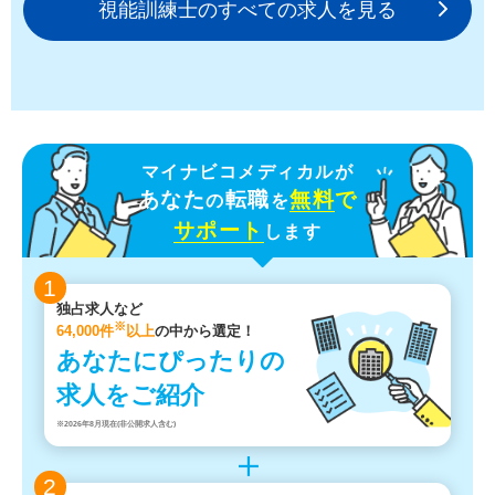
視能訓練士のすべての求人を見る
マイナビコメディカルが
あなた
転職
無料
で
の
を
サポート
します
1
独占求人など
※
64,000件
以上
の中から選定！
あなたにぴったりの
求人をご紹介
※2026年8月現在(非公開求人含む)
2