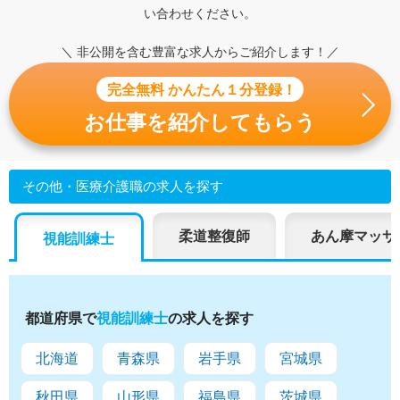
い合わせください。
＼ 非公開を含む豊富な求人からご紹介します！／
完全無料 かんたん１分登録！
お仕事を紹介してもらう
その他・医療介護職の求人を探す
柔道整復師
あん摩マッサ
視能訓練士
都道府県で
視能訓練士
の求人を探す
北海道
青森県
岩手県
宮城県
秋田県
山形県
福島県
茨城県