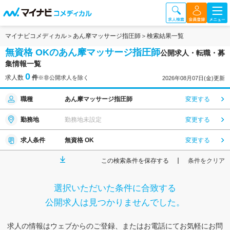
マイナビコメディカル
あん摩マッサージ指圧師
検索結果一覧
無資格 OKのあん摩マッサージ指圧師
公開求人・転職・募
集情報一覧
0
求人数
件
※非公開求人を除く
2026年08月07日(金)更新
職種
あん摩マッサージ指圧師
変更する
勤務地
勤務地未設定
変更する
求人条件
無資格 OK
変更する
この検索条件を保存する
条件をクリア
選択いただいた条件に合致する
公開求人は見つかりませんでした。
求人の情報はウェブからのご登録、またはお電話にてお気軽にお問