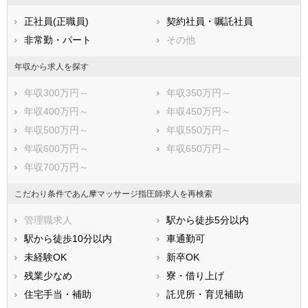
熊本県
大分県
宮崎県
正社員(正職員)
契約社員・嘱託社員
鹿児島県
沖縄県
非常勤・パート
その他
年収から求人を探す
年収300万円～
年収350万円～
年収400万円～
年収450万円～
年収500万円～
年収550万円～
年収600万円～
年収650万円～
年収700万円～
こだわり条件であん摩マッサージ指圧師求人を再検索
管理職求人
駅から徒歩5分以内
駅から徒歩10分以内
車通勤可
未経験OK
新卒OK
残業少なめ
寮・借り上げ
住宅手当・補助
託児所・育児補助