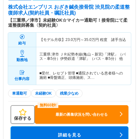
株式会社エンブリス おざき鍼灸接骨院 渋見院
の柔道整
復師求人(契約社員・嘱託社員)
【三重県／津市】未経験OK☆マイカー通勤可！接骨院にて柔
道整復師募集〈契約社員〉
【モデル月収】
23.0
万円～
35.0
万円
程度 諸手当込
給与
三重県 津市
ＪＲ紀勢本線(亀山－新宮)「津駅」（バ
ス・車5分）伊勢鉄道「津駅」（バス・車5分） 他
勤務地
■受付、レセプト管理 ■通院されている患者様への
施術 ■骨盤矯正、頭痛施術、ス…
仕事内容
車通勤可
未経験OK
残業少なめ
最新の募集状況を問い合わせる
保存する
詳細を見る