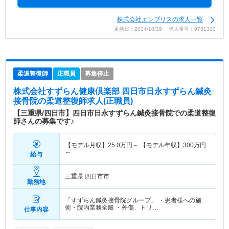
株式会社エンブリスの求人一覧
更新日：2024/10/29 求人番号：9781320
柔道整復師
正職員
募集停止
株式会社すずらん健康倶楽部 四日市日永すずらん鍼灸
接骨院
の柔道整復師求人(正職員)
【三重県/四日市】四日市日永すずらん鍼灸接骨院での柔道整復
師さんの募集です♪
【モデル月収】
25.0
万円～
【モデル年収】
300
万円
～
給与
三重県 四日市市
勤務地
「すずらん鍼灸接骨院グループ」 ・患者様への施
術・院内業務全般 ・外傷、トリ…
仕事内容