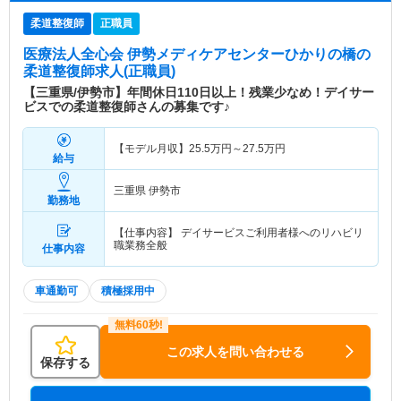
柔道整復師
正職員
医療法人全心会 伊勢メディケアセンターひかりの橋
の
柔道整復師求人(正職員)
【三重県/伊勢市】年間休日110日以上！残業少なめ！デイサー
ビスでの柔道整復師さんの募集です♪
【モデル月収】
25.5
万円～
27.5
万円
給与
三重県 伊勢市
勤務地
【仕事内容】 デイサービスご利用者様へのリハビリ
職業務全般
仕事内容
車通勤可
積極採用中
この求人を問い合わせる
保存する