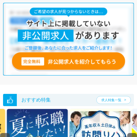
ります。三重県の柔道整復師の有効求人倍率はデータが出ていないもの
の、全国平均が3.31倍、愛知県が5.14倍、静岡県が1.57倍となっています
ので、参考値としてみてください。三重県には柔道整復師として働ける
職場が豊富にありますが、ご希望の条件に合った求人が見つからない場
合は、マイナビコメディカルの無料転職サポートに登録して、キャリア
アドバイザーに相談してみるのもひとつの方法です。マイナビコメディ
カルでは、限定求人や非公開求人のご紹介も行っておりますので、ぜひ
ご活用ください。
※各種数字情報は2023年3月 マイナビ調べによる
三重県の柔道整復師求人は10件あります。（2026年08月09日更新）
サイト上に掲載されている求人の他に、
非公開求人
もございます。
無料
転職支援サービス
にお申し込みいただくと、全求人からご希望条件に合
う求人を提案させていただきます。
三重県の柔道整復師求人では以下のような条件が人気です。
おすすめ特集
求人特集一覧
・
積極採用中
・
残業少なめ
・
住宅手当・補助あり
・
正社員(正職員)
・
介護福祉施設
・
整骨院
・
接骨院
・
その他
他の条件でも人気の求人がございますので、「こだわり条件」から検索
いただくか、お気軽にお問い合わせください。
全国の柔道整復師求人
から検索いただくことも可能です。