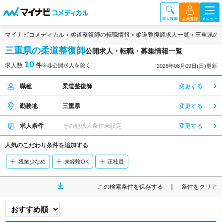
マイナビコメディカル
柔道整復師の転職情報
柔道整復師求人一覧
三重県の
三重県の柔道整復師
公開求人・転職・募集情報一覧
10
求人数
件
※非公開求人を除く
2026年08月09日(日)更新
職種
柔道整復師
変更する
勤務地
三重県
変更する
求人条件
その他求人条件未設定
変更する
人気のこだわり条件を追加する
残業少なめ
未経験OK
正社員
この検索条件を保存する
条件をクリア