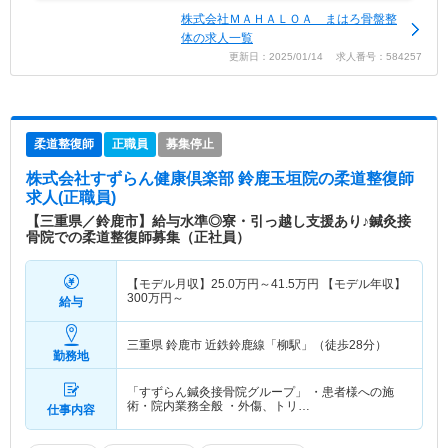
株式会社ＭＡＨＡＬＯＡ まはろ骨盤整
体の求人一覧
更新日：2025/01/14 求人番号：584257
柔道整復師
正職員
募集停止
株式会社すずらん健康倶楽部 鈴鹿玉垣院
の柔道整復師
求人(正職員)
【三重県／鈴鹿市】給与水準◎寮・引っ越し支援あり♪鍼灸接
骨院での柔道整復師募集（正社員）
【モデル月収】
25.0
万円～
41.5
万円
【モデル年収】
300
万円～
給与
三重県 鈴鹿市
近鉄鈴鹿線「柳駅」（徒歩28分）
勤務地
「すずらん鍼灸接骨院グループ」 ・患者様への施
術・院内業務全般 ・外傷、トリ…
仕事内容