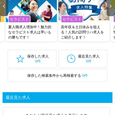
無料転職支援サービス
にお申し込みいただくと、ご希望条件をヒアリン
グした上で求人をご提案いたします。
セラピスト
セラピスト
ご希望条件がまだ定まっていない方は
人気の希望条件をピックアップし
た求人特集
をぜひご活用ください。
夏入職求人増加中！魅力的
高年収＆土日休みを狙え
転職支援の他、情報収集や募集状況の確認も、お気軽にご相談くださ
なセラピスト求人は早いも
る！人気の訪問リハ求人を
い。
の勝ちです！
ご紹介します！
保存した求人
最近見た求人
0件
0件
保存した検索条件から再検索する
0件
最近見た求人