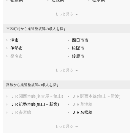
福島県
茨城県
栃木県
群馬県
埼玉県
千葉県
もっと見る
東京都
神奈川県
新潟県
山梨県
長野県
富山県
市区町村から柔道整復師の求人を探す
石川県
福井県
岐阜県
静岡県
津市
愛知県
四日市市
三重県
滋賀県
伊勢市
京都府
松阪市
大阪府
兵庫県
桑名市
奈良県
鈴鹿市
和歌山県
鳥取県
名張市
島根県
尾鷲市
岡山県
もっと見る
広島県
亀山市
山口県
鳥羽市
徳島県
香川県
熊野市
愛媛県
いなべ市
高知県
路線から柔道整復師の求人を探す
福岡県
志摩市
佐賀県
伊賀市
長崎県
熊本県
桑名郡木曽岬町
ＪＲ関西本線(名古屋－亀山)
大分県
員弁郡東員町
ＪＲ関西本線(亀山－難波)
宮崎県
鹿児島県
三重郡菰野町
ＪＲ紀勢本線(亀山－新宮)
沖縄県
三重郡朝日町
ＪＲ草津線
三重郡川越町
ＪＲ参宮線
多気郡多気町
ＪＲ名松線
多気郡明和町
近鉄名古屋線
多気郡大台町
近鉄大阪線
もっと見る
度会郡玉城町
近鉄山田線
度会郡度会町
近鉄湯の山線