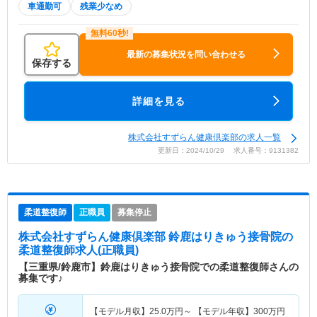
車通勤可
残業少なめ
最新の募集状況を問い合わせる
保存する
詳細を見る
株式会社すずらん健康倶楽部の求人一覧
更新日：2024/10/29 求人番号：9131382
柔道整復師
正職員
募集停止
株式会社すずらん健康倶楽部 鈴鹿はりきゅう接骨院
の
柔道整復師求人(正職員)
【三重県/鈴鹿市】鈴鹿はりきゅう接骨院での柔道整復師さんの
募集です♪
【モデル月収】
25.0
万円～
【モデル年収】
300
万円