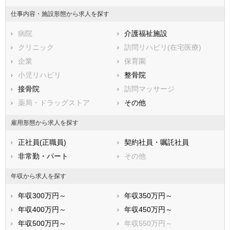
度会郡大紀町
近鉄志摩線
度会郡南伊勢町
近鉄鈴鹿線
仕事内容・施設形態から求人を探す
北牟婁郡紀北町
近鉄鳥羽線
南牟婁郡御浜町
四日市あすなろう鉄道内部線
南牟婁郡紀宝町
四日市あすなろう鉄道八王子
病院
三岐鉄道三岐線
介護福祉施設
線
クリニック
訪問リハビリ(在宅医療)
三岐鉄道北勢線
伊勢鉄道
企業
保育園
伊賀鉄道伊賀線
養老鉄道養老線
小児リハビリ
整骨院
接骨院
訪問マッサージ
薬局・ドラッグストア
その他
雇用形態から求人を探す
正社員(正職員)
契約社員・嘱託社員
非常勤・パート
その他
年収から求人を探す
年収300万円～
年収350万円～
年収400万円～
年収450万円～
年収500万円～
年収550万円～