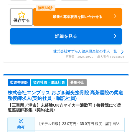
最新の募集状況を問い合わせる
保存する
詳細を見る
株式会社すずらん健康倶楽部の求人一覧
更新日：2024/10/29 求人番号：9784526
柔道整復師
契約社員・嘱託社員
募集停止
株式会社エンブリス おざき鍼灸接骨院 高茶屋院
の柔道
整復師求人(契約社員・嘱託社員)
【三重県／津市】未経験OK☆マイカー通勤可！接骨院にて柔
道整復師募集〈契約社員〉
【モデル月収】
23.0
万円～
35.0
万円
程度 諸手当込
給与