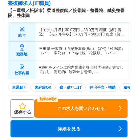
整復師求人(正職員)
【三重県／松阪市】柔道整復師／接骨院・整骨院、鍼灸整骨
院、整体院
【モデル月収】
30.0
万円～
38.0
万円
程度（諸手当
込） 【モデル年収】
370
万円～
500
万円
程度（諸手
給与
当込）
三重県 松阪市
ＪＲ紀勢本線(亀山－新宮)「松阪駅」
（バス・車7分）ＪＲ名松線「松阪駅」（バス・車7
勤務地
分） 他
■施術をメインに院内業務全般 ※社内研修が充実し
ており、定期的に勉強会も開催し…
仕事内容
車通勤可
未経験OK
寮・借り上げ
住宅手当・補助
積極採
この求人を問い合わせる
保存する
詳細を見る