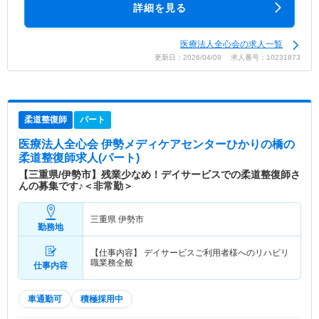
詳細を見る
医療法人全心会の求人一覧
更新日：2026/04/09 求人番号：10231873
柔道整復師
パート
医療法人全心会 伊勢メディケアセンターひかりの橋
の
柔道整復師求人(パート)
【三重県/伊勢市】残業少なめ！デイサービスでの柔道整復師さ
んの募集です♪＜非常勤＞
三重県 伊勢市
勤務地
【仕事内容】 デイサービスご利用者様へのリハビリ
職業務全般
仕事内容
車通勤可
積極採用中