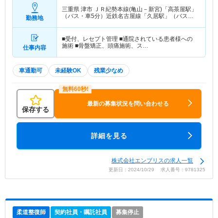
三重県 津市
ＪＲ紀勢本線(亀山－新宮)「高茶屋駅」
（バス・車5分）近鉄名古屋線「久居駅」（バス・
勤務地
車5分）
■受付、レセプト管理 ■通院されている患者様への
施術 ■骨盤矯正、頭痛施術、ス…
仕事内容
車通勤可
未経験OK
残業少なめ
最新の募集状況を問い合わせる
保存する
詳細を見る
株式会社エンブリスの求人一覧
更新日：2024/10/29 求人番号：9781325
柔道整復師
契約社員・嘱託社員
募集停止