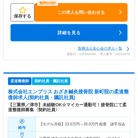
この求人を問い合わせる
保存する
詳細を見る
医療法人全心会の求人一覧
更新日：2026/04/09 求人番号：10231879
柔道整復師
契約社員・嘱託社員
株式会社エンブリス おざき鍼灸接骨院 新町院
の柔道整
復師求人(契約社員・嘱託社員)
【三重県／津市】未経験OK☆マイカー通勤可！接骨院にて柔
道整復師募集〈契約社員〉
【モデル月収】
23.0
万円～
35.0
万円
程度 諸手当込
給与