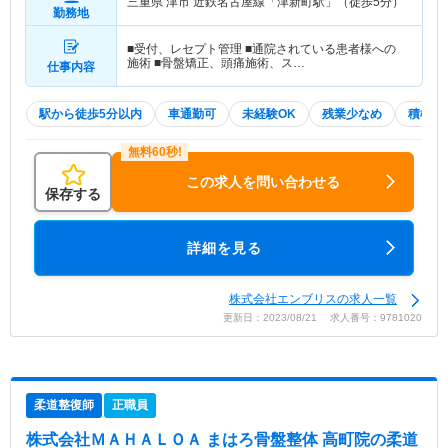
三重県 津市
近鉄名古屋線「津新町駅」（徒歩5分）
勤務地
■受付、レセプト管理 ■通院されている患者様への
施術 ■骨盤矯正、頭痛施術、ス…
仕事内容
駅から徒歩5分以内
車通勤可
未経験OK
残業少なめ
積極採
この求人を問い合わせる
保存する
詳細を見る
株式会社エンブリスの求人一覧
更新日：2023/08/21 求人番号：9781020
柔道整復師
正職員
株式会社ＭＡＨＡＬＯＡ まはろ骨盤整体 高町院
の柔道