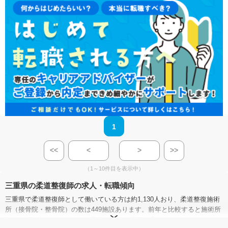
1
<<
<
>
>>
（1～10件目を表示中）
三重県の柔道整復師の求人・転職傾向
三重県で柔道整復師として働いている方は約1,130人おり、柔道整復施術
所（接骨院・整骨院）の数は449施設あります。前年と比較すると施術所
数は14.5%増となっており、柔道整復師の需要が高まっていることが分か