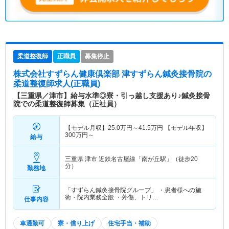
柔道整復師
正職員
募集停止
株式会社すずらん健康倶楽部 津すずらん鍼灸接骨院
の
柔道整復師求人(正職員)
【三重県／津市】給与水準◎寮・引っ越し支援あり♪鍼灸接骨
院での柔道整復師募集（正社員）
【モデル月収】
25.0
万円～
41.5
万円
【モデル年収】
300
万円～
給与
三重県 津市
近鉄名古屋線「南が丘駅」（徒歩20
分）
勤務地
「すずらん鍼灸接骨院グループ」 ・患者様への施
術・院内業務全般 ・外傷、トリ…
仕事内容
車通勤可
寮・借り上げ
住宅手当・補助