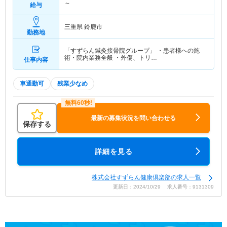
～
給与
三重県 鈴鹿市
勤務地
「すずらん鍼灸接骨院グループ」 ・患者様への施
術・院内業務全般 ・外傷、トリ…
仕事内容
車通勤可
残業少なめ
最新の募集状況を問い合わせる
保存する
詳細を見る
株式会社すずらん健康倶楽部の求人一覧
更新日：2024/10/29 求人番号：9131309