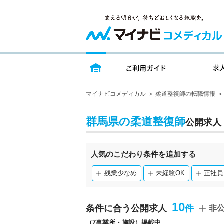
トップページ
ご利用ガイ
マイナビコメディカル
柔道整復師の転職情報
群馬県の柔道整復師
公開求人
人気のこだわり条件を追加する
残業少なめ
未経験OK
正社員
10
条件に合う公開求人
非
（7事業所・施設）掲載中