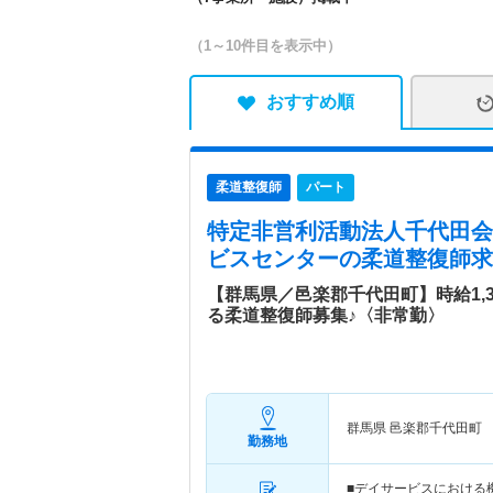
（1～10件目を表示中）
おすすめ順
柔道整復師
パート
特定非営利活動法人千代田会
ビスセンター
の柔道整復師求
【群馬県／邑楽郡千代田町】時給1,
る柔道整復師募集♪〈非常勤〉
群馬県 邑楽郡千代田町
勤務地
■デイサービスにおける