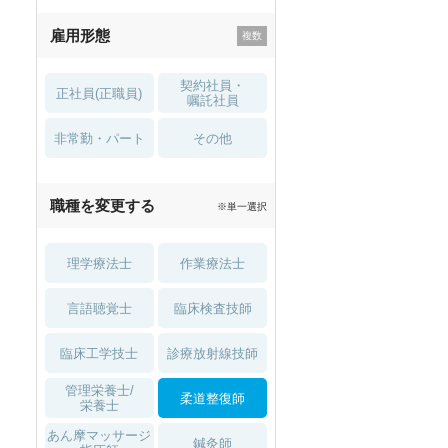
残業少なめ
寮・借り上げ
雇用形態
託児所・
住宅手当・補助
育児補助
契約社員・
正社員(正職員)
土日祝休
無資格 OK
嘱託社員
非常勤・パート
積極採用中
WEB面接OK
その他
2027年4月入職可
夏～秋入職可
職種を変更する
※単一選択
1月入職可
理学療法士
作業療法士
言語聴覚士
臨床検査技師
臨床工学技士
診療放射線技師
管理栄養士/
柔道整復師
栄養士
あん摩マッサージ
鍼灸師