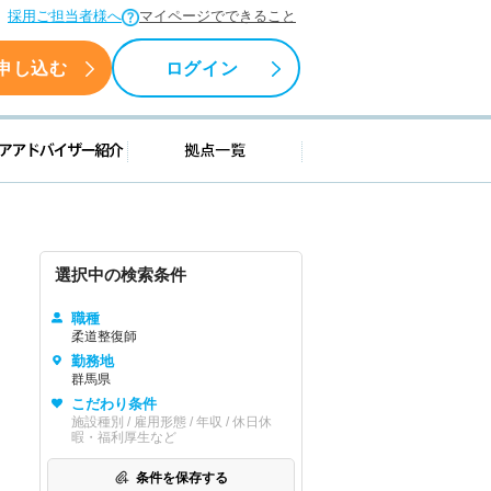
採用ご担当者様へ
マイページでできること
申し込む
ログイン
援情報
キャリアアドバイザー紹介
拠点一覧
選択中の検索条件
職種
柔道整復師
勤務地
群馬県
こだわり条件
施設種別 / 雇用形態 / 年収 / 休日休
暇・福利厚生など
条件を保存する