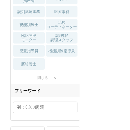
指圧師
調剤薬局事務
医療事務
治験
視能訓練士
コーディネーター
臨床開発
調理師/
モニター
調理スタッフ
児童指導員
機能訓練指導員
胚培養士
積極採用中
閉じる
フリーワード