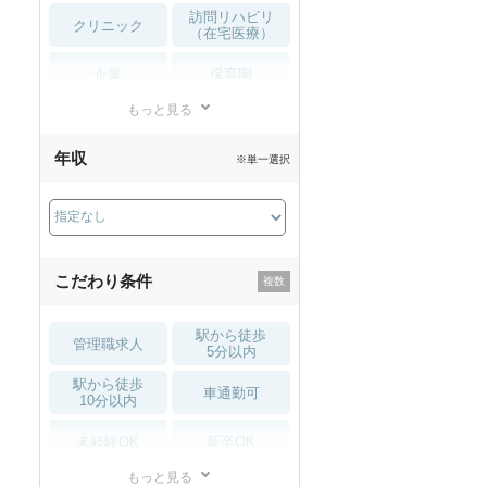
訪問リハビリ
クリニック
（在宅医療）
企業
保育園
もっと見る
小児リハビリ
整骨院
年収
※単一選択
接骨院
訪問マッサージ
薬局・
その他
ドラッグストア
こだわり条件
駅から徒歩
管理職求人
5分以内
駅から徒歩
車通勤可
10分以内
未経験OK
新卒OK
もっと見る