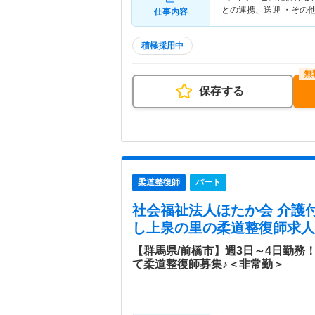
との連携、送迎 ・その
仕事内容
積極採用中
保存する
柔道整復師
パート
社会福祉法人ほたか会 介護
し上泉の里
の柔道整復師求人
【群馬県/前橋市】週3日～4日勤務
て柔道整復師募集♪＜非常勤＞