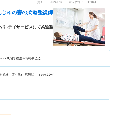
更新日：2024/09/10 求人番号：10120413
んじゅの森
の柔道整復師
あり♪デイサービスにて柔道整
～
27.0
万円
程度※資格手当込
(館林－西小泉)「竜舞駅」（徒歩11分）