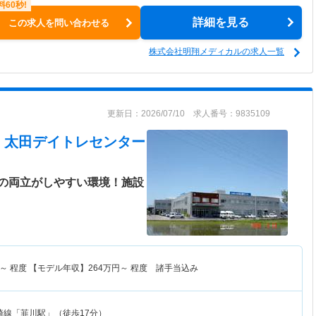
詳細を見る
この求人を問い合わせる
株式会社明翔メディカルの求人一覧
更新日：2026/07/10 求人番号：9835109
 太田デイトレセンター
の両立がしやすい環境！施設
～
程度 【モデル年収】
264
万円～
程度 諸手当込み
崎線「韮川駅」（徒歩17分）