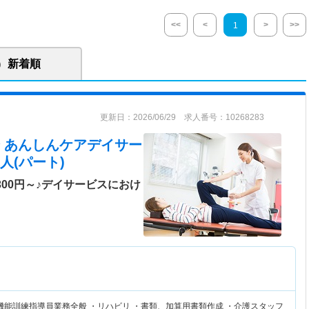
<<
<
>
>>
1
新着順
更新日：2026/06/29 求人番号：10268283
 あんしんケアデイサー
人(パート)
300円～♪デイサービスにおけ
機能訓練指導員業務全般 ・リハビリ ・書類、加算用書類作成 ・介護スタッフ