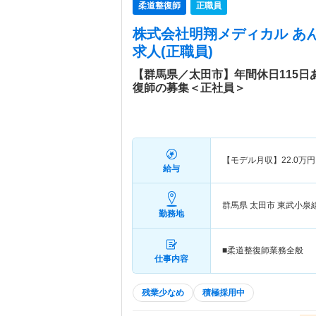
柔道整復師
正職員
株式会社明翔メディカル あ
求人(正職員)
【群馬県／太田市】年間休日115日
復師の募集＜正社員＞
【モデル月収】
22.0
万円
給与
群馬県 太田市
東武小泉線
勤務地
■柔道整復師業務全般
仕事内容
残業少なめ
積極採用中