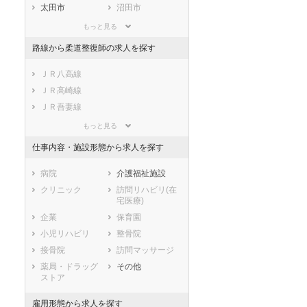
滋賀県
京都府
大阪府
太田市
沼田市
兵庫県
奈良県
和歌山県
館林市
渋川市
もっと見る
鳥取県
島根県
岡山県
藤岡市
富岡市
路線から柔道整復師の求人を探す
広島県
山口県
徳島県
安中市
みどり市
香川県
愛媛県
高知県
富士見村
北群馬郡榛東村
ＪＲ八高線
福岡県
佐賀県
長崎県
北群馬郡吉岡町
吉井町
ＪＲ高崎線
熊本県
大分県
宮崎県
多野郡上野村
多野郡神流町
ＪＲ吾妻線
鹿児島県
沖縄県
甘楽郡下仁田町
甘楽郡南牧村
ＪＲ信越本線(高崎－横川)
もっと見る
甘楽郡甘楽町
吾妻郡中之条町
ＪＲ両毛線
仕事内容・施設形態から求人を探す
吾妻郡長野原町
吾妻郡嬬恋村
ＪＲ上越線
吾妻郡草津町
吾妻郡高山村
東武伊勢崎線
病院
介護福祉施設
吾妻郡東吾妻町
利根郡片品村
東武日光線
クリニック
訪問リハビリ(在
宅医療)
利根郡川場村
利根郡昭和村
東武佐野線
企業
保育園
利根郡みなかみ
佐波郡玉村町
東武桐生線
町
小児リハビリ
整骨院
東武小泉線(館林－西小泉)
邑楽郡板倉町
邑楽郡明和町
接骨院
訪問マッサージ
わたらせ渓谷鐵道
邑楽郡千代田町
邑楽郡大泉町
薬局・ドラッグ
その他
上信電鉄上信線
ストア
邑楽郡邑楽町
上毛電気鉄道上毛線
雇用形態から求人を探す
ＪＲ上野東京ライン