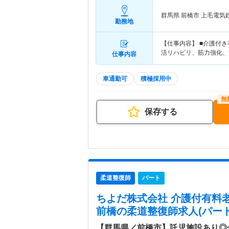
群馬県 前橋市
上毛電気鉄
勤務地
【仕事内容】 ■介護付
活リハビリ、筋力強化、
仕事内容
車通勤可
積極採用中
保存する
柔道整復師
パート
ちよだ株式会社 介護付有料
前橋
の柔道整復師求人(パート
【群馬県／前橋市】託児施設あり◎