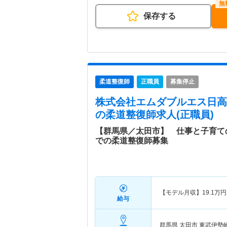
保存する
柔道整復師
正職員
募集停止
株式会社エムダブルエス日高
の柔道整復師求人(正職員)
【群馬県／太田市】 仕事と子育て
での柔道整復師募集
【モデル月収】
19.1
万円
給与
群馬県 太田市
東武伊勢