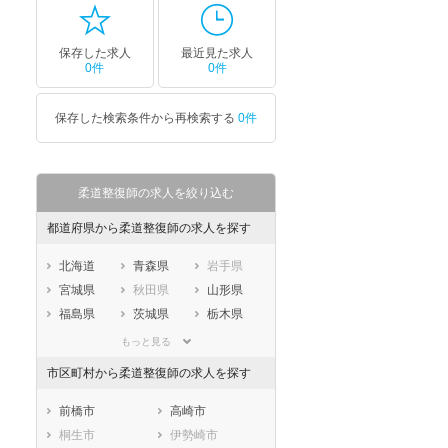
保存した求人
最近見た求人
0件
0件
保存した検索条件から再検索する
0件
柔道整復師の求人を絞り込む
都道府県から柔道整復師の求人を探す
北海道
青森県
岩手県
宮城県
秋田県
山形県
福島県
茨城県
栃木県
群馬県
埼玉県
千葉県
もっと見る
東京都
神奈川県
新潟県
市区町村から柔道整復師の求人を探す
山梨県
長野県
富山県
石川県
福井県
岐阜県
前橋市
高崎市
静岡県
愛知県
三重県
桐生市
伊勢崎市