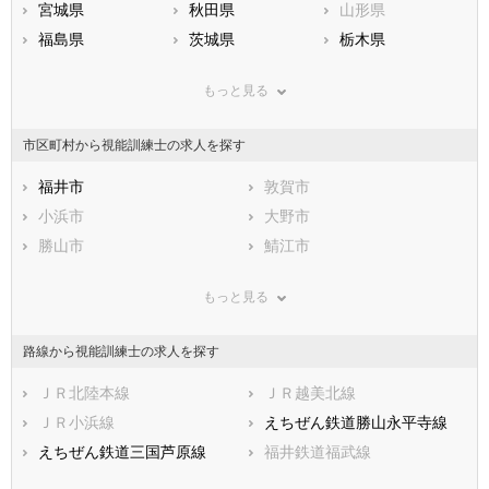
宮城県
秋田県
山形県
福島県
茨城県
栃木県
群馬県
埼玉県
千葉県
もっと見る
東京都
神奈川県
新潟県
山梨県
長野県
富山県
市区町村から視能訓練士の求人を探す
石川県
福井県
岐阜県
静岡県
福井市
愛知県
敦賀市
三重県
滋賀県
小浜市
京都府
大野市
大阪府
兵庫県
勝山市
奈良県
鯖江市
和歌山県
鳥取県
あわら市
島根県
越前市
岡山県
もっと見る
広島県
坂井市
山口県
吉田郡永平寺町
徳島県
香川県
今立郡池田町
愛媛県
南条郡南越前町
高知県
路線から視能訓練士の求人を探す
福岡県
丹生郡越前町
佐賀県
三方郡美浜町
長崎県
熊本県
大飯郡高浜町
ＪＲ北陸本線
大分県
大飯郡おおい町
ＪＲ越美北線
宮崎県
鹿児島県
三方上中郡若狭町
ＪＲ小浜線
沖縄県
えちぜん鉄道勝山永平寺線
えちぜん鉄道三国芦原線
福井鉄道福武線
ハピラインふくい線