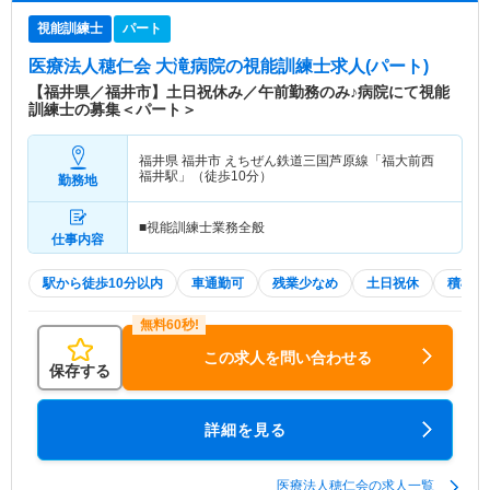
視能訓練士
パート
医療法人穂仁会 大滝病院
の視能訓練士求人(パート)
【福井県／福井市】土日祝休み／午前勤務のみ♪病院にて視能
訓練士の募集＜パート＞
福井県 福井市
えちぜん鉄道三国芦原線「福大前西
福井駅」（徒歩10分）
勤務地
■視能訓練士業務全般
仕事内容
駅から徒歩10分以内
車通勤可
残業少なめ
土日祝休
積極採
この求人を問い合わせる
保存する
詳細を見る
医療法人穂仁会の求人一覧