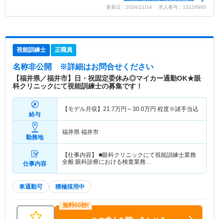
更新日：2024/11/14 求人番号：10126900
視能訓練士
正職員
名称非公開
※詳細はお問合せください
【福井県／福井市】日・祝固定委休み◎マイカー通勤OK★眼
科クリニックにて視能訓練士の募集です！
【モデル月収】
21.7
万円～
30.0
万円
程度※諸手当込
給与
福井県 福井市
勤務地
【仕事内容】 ■眼科クリニックにて視能訓練士業務
全般 眼科診療における検査業務…
仕事内容
車通勤可
積極採用中