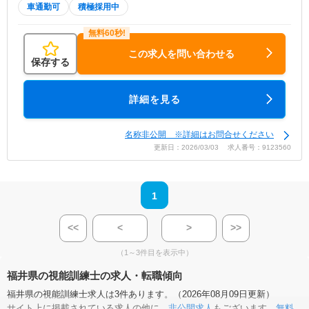
車通勤可
積極採用中
この求人を問い合わせる
保存する
詳細を見る
名称非公開 ※詳細はお問合せください
更新日：2026/03/03 求人番号：9123560
1
<<
<
>
>>
（1～3件目を表示中）
福井県の視能訓練士の求人・転職傾向
福井県の視能訓練士求人は3件あります。（2026年08月09日更新）
サイト上に掲載されている求人の他に、
非公開求人
もございます。
無料