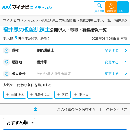
マイナビコメディカル
視能訓練士の転職情報
視能訓練士求人一覧
福井県の
福井県の視能訓練士
公開求人・転職・募集情報一覧
3
求人数
件
※非公開求人を除く
2026年08月09日(日)更新
職種
視能訓練士
変更する
勤務地
福井県
変更する
求人条件
その他求人条件未設定
変更する
人気のこだわり条件を追加する
土日祝休
残業少なめ
病院
正社員
この検索条件を保存する
条件をクリア