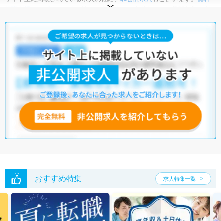
転職支援サービス
にお申し込みいただくと、全求人からご希望条件に合
う求人を提案させていただきます。
福井県の視能訓練士求人では以下のような条件が人気です。
・
土日祝休
・
積極採用中
・
残業少なめ
・
正社員(正職員)
・
病
院
・
クリニック
他の条件でも人気の求人がございますので、「こだわり条件」から検索
いただくか、お気軽にお問い合わせください。
全国の視能訓練士求人
から検索いただくことも可能です。
無料転職支援サービス
にお申し込みいただくと、ご希望条件をヒアリン
グした上で求人をご提案いたします。
ご希望条件がまだ定まっていない方は
人気の希望条件をピックアップし
た求人特集
をぜひご活用ください。
転職支援の他、情報収集や募集状況の確認も、お気軽にご相談くださ
い。
おすすめ特集
求人特集一覧