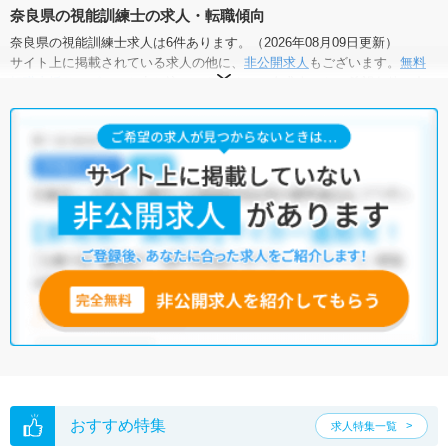
奈良県の視能訓練士の求人・転職傾向
奈良県の視能訓練士求人は6件あります。（2026年08月09日更新）
サイト上に掲載されている求人の他に、
非公開求人
もございます。
無料
転職支援サービス
にお申し込みいただくと、全求人からご希望条件に合
う求人を提案させていただきます。
奈良県の視能訓練士求人では以下のような条件が人気です。
・
積極採用中
・
新卒OK
・
残業少なめ
・
正社員(正職員)
・
病
院
・
クリニック
他の条件でも人気の求人がございますので、「こだわり条件」から検索
いただくか、お気軽にお問い合わせください。
全国の視能訓練士求人
から検索いただくことも可能です。
無料転職支援サービス
にお申し込みいただくと、ご希望条件をヒアリン
グした上で求人をご提案いたします。
ご希望条件がまだ定まっていない方は
人気の希望条件をピックアップし
た求人特集
をぜひご活用ください。
転職支援の他、情報収集や募集状況の確認も、お気軽にご相談くださ
い。
おすすめ特集
求人特集一覧