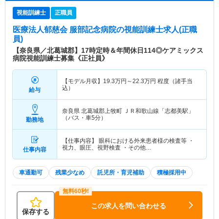
視能訓練士
正職員
医療法人郁慈会 服部記念病院
の視能訓練士求人(正職
員)
【奈良県／北葛城郡】17時定時＆年間休日114◎ケアミックス
病院視能訓練士募集《正社員》
【モデル月収】
19.3
万円～
22.3
万円
程度（諸手当
込）
給与
奈良県 北葛城郡上牧町
ＪＲ和歌山線「志都美駅」
（バス・車5分）
勤務地
【仕事内容】 眼科における外来患者様の検査等 ・
視力、眼圧、視野検査 ・その他…
仕事内容
車通勤可
残業少なめ
託児所・育児補助
積極採用中
この求人を問い合わせる
保存する