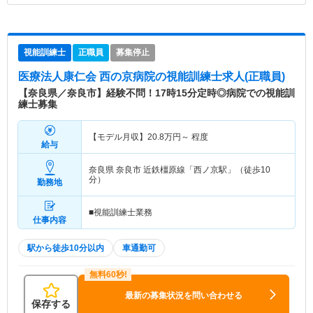
視能訓練士
正職員
募集停止
医療法人康仁会 西の京病院
の視能訓練士求人(正職員)
【奈良県／奈良市】経験不問！17時15分定時◎病院での視能訓
練士募集
【モデル月収】
20.8
万円～
程度
給与
奈良県 奈良市
近鉄橿原線「西ノ京駅」（徒歩10
分）
勤務地
■視能訓練士業務
仕事内容
駅から徒歩10分以内
車通勤可
最新の募集状況を問い合わせる
保存する