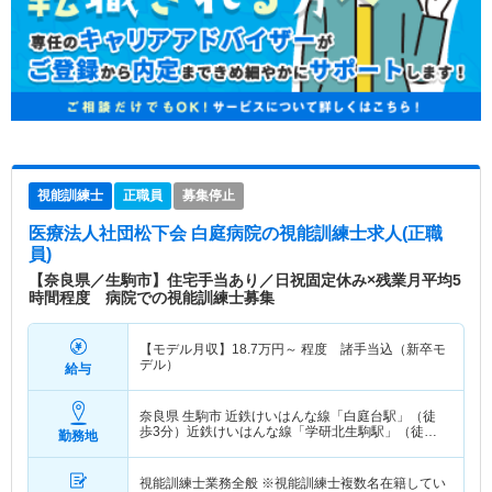
視能訓練士
正職員
募集停止
医療法人社団松下会 白庭病院
の視能訓練士求人(正職
員)
【奈良県／生駒市】住宅手当あり／日祝固定休み×残業月平均5
時間程度 病院での視能訓練士募集
【モデル月収】
18.7
万円～
程度 諸手当込（新卒モ
デル）
給与
奈良県 生駒市
近鉄けいはんな線「白庭台駅」（徒
歩3分）近鉄けいはんな線「学研北生駒駅」（徒歩
勤務地
15分）
視能訓練士業務全般 ※視能訓練士複数名在籍してい