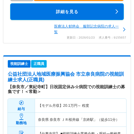
詳細を見る
医療法人郁慈会 服部記念病院の求人一
覧
更新日：2026/01/23 求人番号：9155657
視能訓練士
正職員
公益社団法人地域医療振興協会 市立奈良病院
の視能訓
練士求人(正職員)
【奈良市／東紀寺町】日祝固定休み☆病院での視能訓練士の募
集です！＜常勤＞
【モデル月収】
20.1
万円～
程度
給与
奈良県 奈良市
ＪＲ桜井線「京終駅」（徒歩11分）
勤務地
【仕事内容】 ■視能訓練士業務全般 ・眼科一般検査