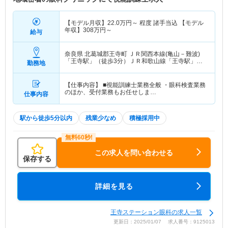
【モデル月収】
22.0
万円～
程度 諸手当込 【モデル
年収】
308
万円～
給与
奈良県 北葛城郡王寺町
ＪＲ関西本線(亀山－難波)
「王寺駅」（徒歩3分）ＪＲ和歌山線「王寺駅」
勤務地
（徒歩3分） 他
【仕事内容】 ■視能訓練士業務全般 ・眼科検査業務
のほか、受付業務もお任せしま…
仕事内容
駅から徒歩5分以内
残業少なめ
積極採用中
この求人を問い合わせる
保存する
詳細を見る
王寺ステーション眼科の求人一覧
更新日：2025/01/07 求人番号：9125013