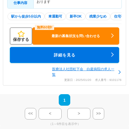
おります
仕事内容
駅から徒歩5分以内
車通勤可
新卒OK
残業少なめ
住宅手当
最新の募集状況を問い合わせる
保存する
詳細を見る
医療法人社団松下会 白庭病院の求人一
覧
更新日：2025/01/20 求人番号：9101176
1
<<
<
>
>>
（1～6件目を表示中）