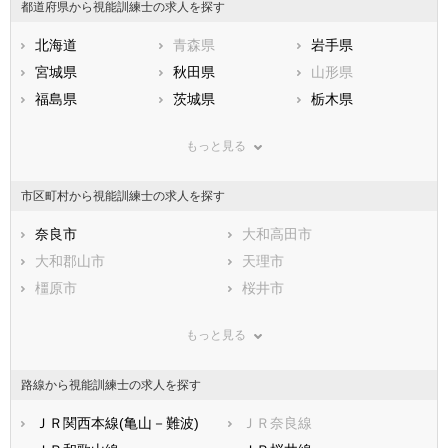
都道府県から視能訓練士の求人を探す
北海道
青森県
岩手県
宮城県
秋田県
山形県
福島県
茨城県
栃木県
群馬県
埼玉県
千葉県
もっと見る
東京都
神奈川県
新潟県
山梨県
長野県
富山県
市区町村から視能訓練士の求人を探す
石川県
福井県
岐阜県
静岡県
奈良市
愛知県
大和高田市
三重県
滋賀県
大和郡山市
京都府
天理市
大阪府
兵庫県
橿原市
奈良県
桜井市
和歌山県
鳥取県
五條市
島根県
御所市
岡山県
もっと見る
広島県
生駒市
山口県
香芝市
徳島県
香川県
葛城市
愛媛県
宇陀市
高知県
路線から視能訓練士の求人を探す
福岡県
山辺郡山添村
佐賀県
生駒郡平群町
長崎県
熊本県
生駒郡三郷町
ＪＲ関西本線(亀山－難波)
大分県
生駒郡斑鳩町
ＪＲ奈良線
宮崎県