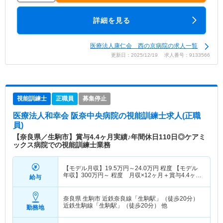
詳細を見る
医療法人康仁会 西の京病院の求人一覧
更新日：2025/12/19 求人番号：9133566
視能訓練士
正職員
募集停止
医療法人和幸会 阪奈中央病院
の視能訓練士求人(正職
員)
【奈良県／生駒市】賞与4.4ヶ月実績♪年間休日110日◎ケアミ
ックス病院での視能訓練士業務
【モデル月収】
19.5
万円～
24.0
万円
程度 【モデル
年収】
300
万円～
程度 月収×12ヶ月＋賞与4.4ヶ月
給与
想定
奈良県 生駒市
近鉄奈良線「生駒駅」（徒歩20分）
近鉄生駒線「生駒駅」（徒歩20分） 他
勤務地