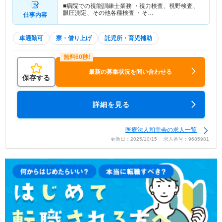
■病院での視能訓練士業務 ・視力検査、視野検査、
眼圧測定、その他各種検査 ・そ…
仕事内容
車通勤可
寮・借り上げ
託児所・育児補助
最新の募集状況を問い合わせる
保存する
詳細を見る
医療法人和幸会の求人一覧
更新日：2025/10/15 求人番号：9685981