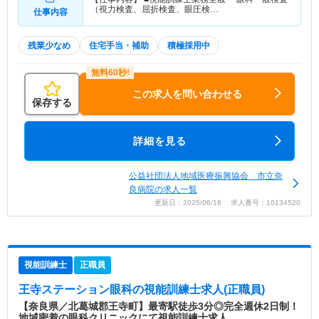
（視力検査、屈折検査、眼圧検…
仕事内容
残業少なめ
住宅手当・補助
積極採用中
この求人を問い合わせる
保存する
詳細を見る
公益社団法人地域医療振興協会 市立奈
良病院の求人一覧
更新日：2025/06/16 求人番号：10134520
視能訓練士
正職員
王寺ステーション眼科
の視能訓練士求人(正職員)
【奈良県／北葛城郡王寺町】最寄駅徒歩3分◎完全週休2日制！
地域密着の眼科クリニックにて視能訓練士求人