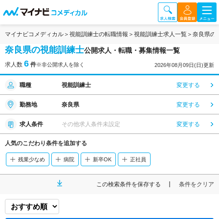
マイナビコメディカル
視能訓練士の転職情報
視能訓練士求人一覧
奈良県の
奈良県の視能訓練士
公開求人・転職・募集情報一覧
6
求人数
件
※非公開求人を除く
2026年08月09日(日)更新
職種
視能訓練士
変更する
勤務地
奈良県
変更する
求人条件
その他求人条件未設定
変更する
人気のこだわり条件を追加する
残業少なめ
病院
新卒OK
正社員
この検索条件を保存する
条件をクリア