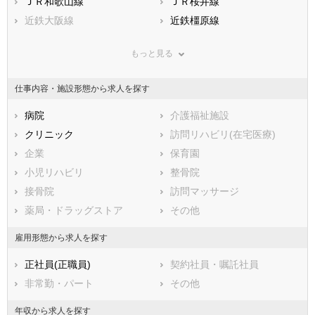
鹿児島県
生駒郡安堵町
ＪＲ和歌山線
沖縄県
磯城郡川西町
ＪＲ桜井線
磯城郡三宅町
近鉄大阪線
磯城郡田原本町
近鉄橿原線
宇陀郡曽爾村
近鉄京都線
宇陀郡御杖村
近鉄南大阪線
もっと見る
高市郡高取町
近鉄吉野線
高市郡明日香村
近鉄天理線
北葛城郡上牧町
近鉄生駒線
北葛城郡王寺町
近鉄御所線
仕事内容・施設形態から求人を探す
北葛城郡広陵町
近鉄奈良線
北葛城郡河合町
近鉄田原本線
吉野郡吉野町
近鉄けいはんな線
病院
吉野郡大淀町
介護福祉施設
吉野郡下市町
クリニック
吉野郡黒滝村
訪問リハビリ(在宅医療)
吉野郡天川村
企業
吉野郡野迫川村
保育園
吉野郡十津川村
小児リハビリ
吉野郡下北山村
整骨院
吉野郡上北山村
接骨院
吉野郡川上村
訪問マッサージ
吉野郡東吉野村
薬局・ドラッグストア
その他
雇用形態から求人を探す
正社員(正職員)
契約社員・嘱託社員
非常勤・パート
その他
年収から求人を探す