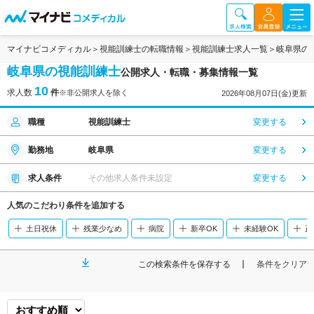
マイナビコメディカル
視能訓練士の転職情報
視能訓練士求人一覧
岐阜県の
岐阜県の視能訓練士
公開求人・転職・募集情報一覧
10
求人数
件
※非公開求人を除く
2026年08月07日(金)更新
職種
視能訓練士
変更する
勤務地
岐阜県
変更する
求人条件
その他求人条件未設定
変更する
人気のこだわり条件を追加する
土日祝休
残業少なめ
病院
新卒OK
未経験OK
正
この検索条件を保存する
条件をクリア