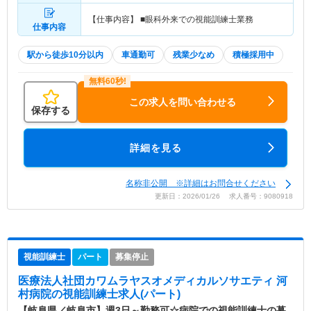
【仕事内容】 ■眼科外来での視能訓練士業務
仕事内容
駅から徒歩10分以内
車通勤可
残業少なめ
積極採用中
この求人を問い合わせる
保存する
詳細を見る
名称非公開 ※詳細はお問合せください
更新日：2026/01/26 求人番号：9080918
視能訓練士
パート
募集停止
医療法人社団カワムラヤスオメディカルソサエティ 河
村病院
の視能訓練士求人(パート)
【岐阜県／岐阜市】週3日～勤務可☆病院での視能訓練士の募