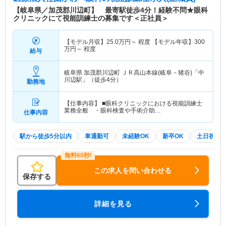
【岐阜県／加茂郡川辺町】 最寄駅徒歩4分！経験不問★眼科
クリニックにて視能訓練士の募集です＜正社員＞
【モデル月収】
25.0
万円～
程度 【モデル年収】
300
万円～
程度
給与
岐阜県 加茂郡川辺町
ＪＲ高山本線(岐阜－猪谷)「中
川辺駅」（徒歩4分）
勤務地
【仕事内容】 ■眼科クリニックにおける視能訓練士
業務全般 ・眼科検査や手術介助…
仕事内容
駅から徒歩5分以内
車通勤可
未経験OK
新卒OK
土日祝休
この求人を問い合わせる
保存する
詳細を見る