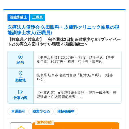
視能訓練士
正職員
医療法人俊静会 矢田眼科・皮膚科クリニック岐阜
の視
能訓練士求人(正職員)
【岐阜県／岐阜市】 完全週休2日制＆残業少なめ♪プライベー
トとの両立を図りやすい環境＜視能訓練士＞
【モデル月収】
26.0
万円～
程度 諸手当込 【モデ
ル年収】
362
万円～
程度 諸手当・賞与込
給与
岐阜県 岐阜市
名鉄竹鼻線「柳津(岐阜)駅」（徒歩
12分）
勤務地
【仕事内容】 ■視能訓練士業務 ・眼科一般検査、視
能訓練 ・白内障術前検査 ・…
仕事内容
車通勤可
残業少なめ
積極採用中