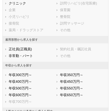
揖斐郡大野町
クリニック
揖斐郡池田町
訪問リハビリ(在宅医療)
本巣郡北方町
企業
加茂郡坂祝町
保育園
加茂郡富加町
小児リハビリ
加茂郡川辺町
整骨院
加茂郡七宗町
接骨院
加茂郡八百津町
訪問マッサージ
加茂郡白川町
薬局・ドラッグストア
加茂郡東白川村
その他
可児郡御嵩町
大野郡白川村
雇用形態から求人を探す
正社員(正職員)
契約社員・嘱託社員
非常勤・パート
その他
年収から求人を探す
年収300万円～
年収350万円～
年収400万円～
年収450万円～
年収500万円～
年収550万円～
年収600万円～
年収650万円～
年収700万円～