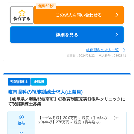
この求人を問い合わせる
保存する
詳細を見る
岐南眼科の求人一覧
更新日：2024/08/22 求人番号：9862841
視能訓練士
正職員
岐南眼科
の視能訓練士求人(正職員)
【岐阜県／羽島郡岐南町】◎教育制度充実◎眼科クリニックに
て視能訓練士募集
【モデル月収】
20.0
万円～
程度（手当込み） 【モ
デル年収】
278
万円～
程度（賞与込み）
給与