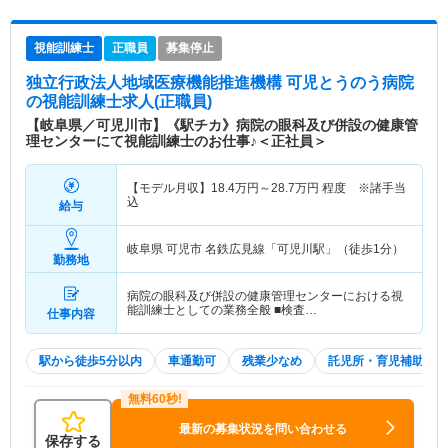
視能訓練士
正職員
募集停止
独立行政法人地域医療機能推進機構 可児とうのう病院
の視能訓練士求人(正職員)
【岐阜県／可児川市】《駅チカ》病院の眼科及び併設の健康管
理センターにて視能訓練士のお仕事♪＜正社員＞
【モデル月収】
18.4
万円～
28.7
万円
程度 ※諸手当
込
給与
岐阜県 可児市
名鉄広見線「可児川駅」（徒歩1分）
勤務地
病院の眼科及び併設の健康管理センターにおける視
能訓練士としての業務全般 ■検査…
仕事内容
駅から徒歩5分以内
車通勤可
残業少なめ
託児所・育児補助
最新の募集状況を問い合わせる
保存する