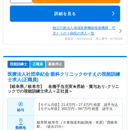
詳細を見る
独立行政法人地域医療機能推進機構 可
児とうのう病院の求人一覧
更新日：2025/04/24 求人番号：9770019
視能訓練士
正職員
募集停止
医療法人社団幸紀会 眼科クリニックやすえ
の視能訓練
士求人(正職員)
【岐阜県／岐阜市】 各種手当充実★昇給・賞与あり♪クリニ
ックでの視能訓練士求人＜正社員＞
【モデル月収】
21.4
万円～
27.4
万円
程度 諸手当込
【モデル年収】
300
万円～
387
万円
程度 諸手当・
給与
賞与込
岐阜県 岐阜市
ＪＲ東海道本線(熱海－米原)「西岐阜
駅」（徒歩15分）
勤務地