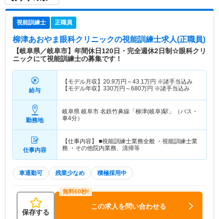
視能訓練士
正職員
柳津あおやま眼科クリニック
の視能訓練士求人(正職員)
【岐阜県／岐阜市】年間休日120日・完全週休2日制☆眼科クリ
ニックにて視能訓練士の募集です！
【モデル月収】
20.9
万円～
43.1
万円
※諸手当込み
【モデル年収】
330
万円～
680
万円
※諸手当込み
給与
岐阜県 岐阜市
名鉄竹鼻線「柳津(岐阜)駅」（バス・
車4分）
勤務地
【仕事内容】 ■視能訓練士業務全般 ・視能訓練士業
務 ・その他院内業務、清掃等
仕事内容
車通勤可
残業少なめ
積極採用中
この求人を問い合わせる
保存する