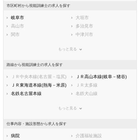
山梨県
長野県
富山県
市区町村から視能訓練士の求人を探す
石川県
福井県
岐阜県
静岡県
岐阜市
愛知県
大垣市
三重県
滋賀県
高山市
京都府
多治見市
大阪府
兵庫県
関市
奈良県
中津川市
和歌山県
鳥取県
美濃市
島根県
瑞浪市
岡山県
もっと見る
広島県
羽島市
山口県
恵那市
徳島県
香川県
美濃加茂市
愛媛県
土岐市
高知県
路線から視能訓練士の求人を探す
福岡県
各務原市
佐賀県
可児市
長崎県
熊本県
山県市
ＪＲ中央本線(名古屋－塩尻)
大分県
瑞穂市
ＪＲ高山本線(岐阜－猪谷)
宮崎県
鹿児島県
飛騨市
ＪＲ東海道本線(熱海－米原)
沖縄県
本巣市
ＪＲ太多線
郡上市
名鉄名古屋本線
下呂市
名鉄犬山線
海津市
名鉄広見線
羽島郡岐南町
名鉄竹鼻線
もっと見る
羽島郡笠松町
名鉄各務原線
養老郡養老町
名鉄羽島線
不破郡垂井町
明知鉄道
不破郡関ケ原町
長良川鉄道
仕事内容・施設形態から求人を探す
安八郡神戸町
樽見鉄道
安八郡輪之内町
養老鉄道養老線
安八郡安八町
病院
揖斐郡揖斐川町
介護福祉施設