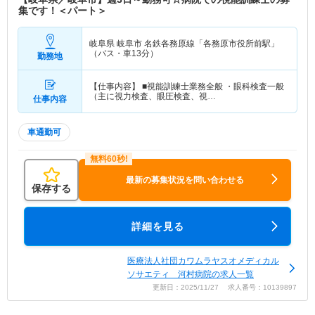
集です！＜パート＞
岐阜県 岐阜市
名鉄各務原線「各務原市役所前駅」
（バス・車13分）
勤務地
【仕事内容】 ■視能訓練士業務全般 ・眼科検査一般
（主に視力検査、眼圧検査、視…
仕事内容
車通勤可
最新の募集状況を問い合わせる
保存する
詳細を見る
医療法人社団カワムラヤスオメディカル
ソサエティ 河村病院の求人一覧
更新日：2025/11/27 求人番号：10139897