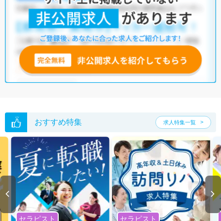
クリニック
他の条件でも人気の求人がございますので、「こだわり条件」から検索
いただくか、お気軽にお問い合わせください。
全国の視能訓練士求人
から検索いただくことも可能です。
無料転職支援サービス
にお申し込みいただくと、ご希望条件をヒアリン
グした上で求人をご提案いたします。
ご希望条件がまだ定まっていない方は
人気の希望条件をピックアップし
た求人特集
をぜひご活用ください。
転職支援の他、情報収集や募集状況の確認も、お気軽にご相談くださ
い。
おすすめ特集
求人特集一覧
セラピスト
セラピスト