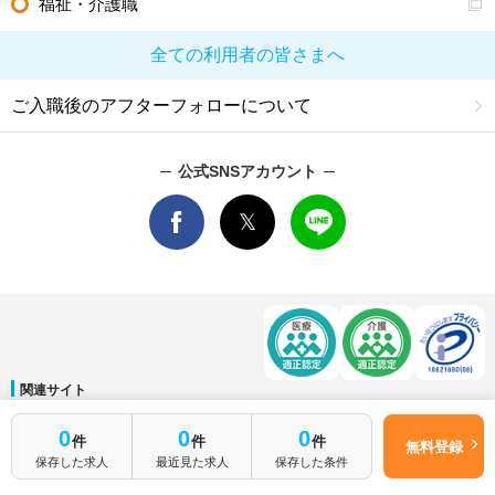
福祉・介護職
全ての利用者の皆さまへ
ご入職後のアフターフォローについて
公式SNSアカウント
関連サイト
マイナビDOCTOR
│
マイナビ看護師
│
マイナビ薬剤師
│
マイナビ保育士
0
0
0
件
件
件
運営会社
無料登録
保存した求人
最近見た求人
保存した条件
会社概要
│
ご利用規約
│
個人情報保護方針
│
サイトマップ
│
お問い合わせ
Copyright © Mynavi Corporation