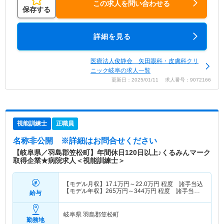
この求人を問い合わせる
保存する
詳細を見る
医療法人俊静会 矢田眼科・皮膚科クリ
ニック岐阜の求人一覧
更新日：2025/01/11 求人番号：9072166
視能訓練士
正職員
名称非公開
※詳細はお問合せください
【岐阜県／羽島郡笠松町】年間休日120日以上♪くるみんマーク
取得企業★病院求人＜視能訓練士＞
【モデル月収】
17.1
万円～
22.0
万円
程度 諸手当込
【モデル年収】
265
万円～
344
万円
程度 諸手当・
給与
賞与込
岐阜県 羽島郡笠松町
勤務地