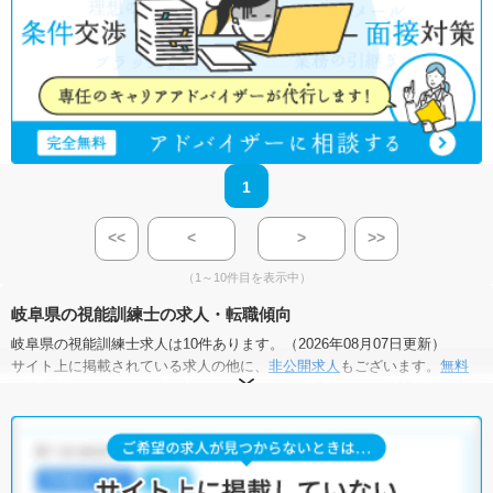
1
<<
<
>
>>
（1～10件目を表示中）
岐阜県の視能訓練士の求人・転職傾向
岐阜県の視能訓練士求人は10件あります。（2026年08月07日更新）
サイト上に掲載されている求人の他に、
非公開求人
もございます。
無料
転職支援サービス
にお申し込みいただくと、全求人からご希望条件に合
う求人を提案させていただきます。
岐阜県の視能訓練士求人では以下のような条件が人気です。
・
土日祝休
・
積極採用中
・
新卒OK
・
正社員(正職員)
・
病院
・