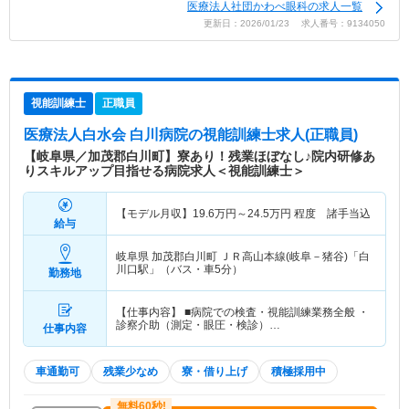
医療法人社団かわべ眼科の求人一覧
更新日：2026/01/23 求人番号：9134050
視能訓練士
正職員
医療法人白水会 白川病院
の視能訓練士求人(正職員)
【岐阜県／加茂郡白川町】寮あり！残業ほぼなし♪院内研修あ
りスキルアップ目指せる病院求人＜視能訓練士＞
【モデル月収】
19.6
万円～
24.5
万円
程度 諸手当込
給与
岐阜県 加茂郡白川町
ＪＲ高山本線(岐阜－猪谷)「白
川口駅」（バス・車5分）
勤務地
【仕事内容】 ■病院での検査・視能訓練業務全般 ・
診察介助（測定・眼圧・検診）…
仕事内容
車通勤可
残業少なめ
寮・借り上げ
積極採用中