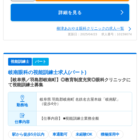
詳細を見る
柳津あおやま眼科クリニックの求人一覧
更新日：2025/04/23 求人番号：10159074
視能訓練士
パート
岐南眼科
の視能訓練士求人(パート)
【岐阜県／羽島郡岐南町】◎教育制度充実◎眼科クリニックに
て視能訓練士募集
岐阜県 羽島郡岐南町
名鉄名古屋本線「岐南駅」
（徒歩4分）
勤務地
【仕事内容】 ■視能訓練士業務全般
仕事内容
駅から徒歩5分以内
車通勤可
未経験OK
積極採用中