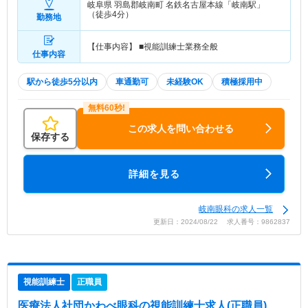
岐阜県 羽島郡岐南町
名鉄名古屋本線「岐南駅」
（徒歩4分）
勤務地
【仕事内容】 ■視能訓練士業務全般
仕事内容
駅から徒歩5分以内
車通勤可
未経験OK
積極採用中
この求人を問い合わせる
保存する
詳細を見る
岐南眼科の求人一覧
更新日：2024/08/22 求人番号：9862837
視能訓練士
正職員
医療法人社団かわべ眼科
の視能訓練士求人(正職員)