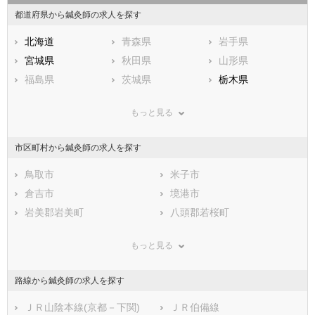
都道府県から鍼灸師の求人を探す
北海道
青森県
岩手県
宮城県
秋田県
山形県
福島県
茨城県
栃木県
群馬県
埼玉県
千葉県
もっと見る
東京都
神奈川県
新潟県
山梨県
長野県
富山県
市区町村から鍼灸師の求人を探す
石川県
福井県
岐阜県
静岡県
鳥取市
愛知県
米子市
三重県
滋賀県
倉吉市
京都府
境港市
大阪府
兵庫県
岩美郡岩美町
奈良県
八頭郡若桜町
和歌山県
鳥取県
八頭郡智頭町
島根県
八頭郡八頭町
岡山県
もっと見る
広島県
東伯郡三朝町
山口県
東伯郡湯梨浜町
徳島県
香川県
東伯郡琴浦町
愛媛県
東伯郡北栄町
高知県
路線から鍼灸師の求人を探す
福岡県
西伯郡日吉津村
佐賀県
西伯郡大山町
長崎県
熊本県
西伯郡南部町
ＪＲ山陰本線(京都－下関)
大分県
西伯郡伯耆町
ＪＲ伯備線
宮崎県