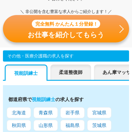
＼ 非公開を含む豊富な求人からご紹介します！／
完全無料 かんたん１分登録！
お仕事を紹介してもらう
その他・医療介護職の求人を探す
柔道整復師
あん摩マッサ
視能訓練士
都道府県で
視能訓練士
の求人を探す
北海道
青森県
岩手県
宮城県
秋田県
山形県
福島県
茨城県