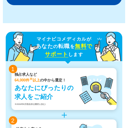
マイナビコメディカルが
あなた
転職
無料
で
の
を
サポート
します
1
独占求人など
※
64,000件
以上
の中から選定！
あなたにぴったりの
求人をご紹介
※2026年8月現在(非公開求人含む)
2