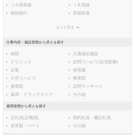
鹿児島県
日野郡日南町
ＪＲ因美線
沖縄県
日野郡日野町
ＪＲ境線
日野郡江府町
智頭急行
若桜鉄道
もっと見る
仕事内容・施設形態から求人を探す
病院
介護福祉施設
クリニック
訪問リハビリ(在宅医療)
企業
保育園
小児リハビリ
整骨院
接骨院
訪問マッサージ
薬局・ドラッグストア
その他
雇用形態から求人を探す
正社員(正職員)
契約社員・嘱託社員
非常勤・パート
その他