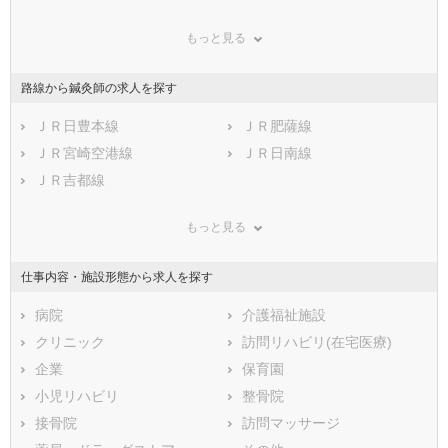
鳥取県
串間市
島根県
西都市
岡山県
もっと見る
広島県
えびの市
山口県
北諸県郡三股町
徳島県
香川県
西諸県郡高原町
愛媛県
東諸県郡国富町
高知県
路線から鍼灸師の求人を探す
福岡県
東諸県郡綾町
佐賀県
児湯郡高鍋町
長崎県
熊本県
児湯郡新富町
ＪＲ日豊本線
大分県
児湯郡西米良村
ＪＲ肥薩線
宮崎県
鹿児島県
児湯郡木城町
ＪＲ宮崎空港線
沖縄県
児湯郡川南町
ＪＲ日南線
児湯郡都農町
ＪＲ吉都線
東臼杵郡門川町
東臼杵郡諸塚村
東臼杵郡椎葉村
もっと見る
東臼杵郡美郷町
西臼杵郡高千穂町
西臼杵郡日之影町
西臼杵郡五ヶ瀬町
仕事内容・施設形態から求人を探す
病院
介護福祉施設
クリニック
訪問リハビリ(在宅医療)
企業
保育園
小児リハビリ
整骨院
接骨院
訪問マッサージ