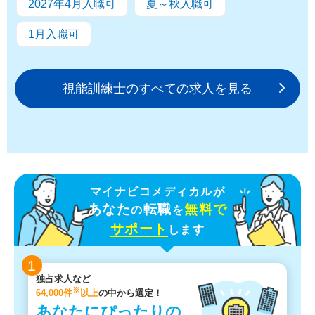
2027年4月入職可
夏～秋入職可
1月入職可
視能訓練士のすべての求人を見る
マイナビコメディカルが
あなた
転職
無料
で
の
を
サポート
します
1
独占求人など
※
64,000件
以上
の中から選定！
あなたにぴったりの