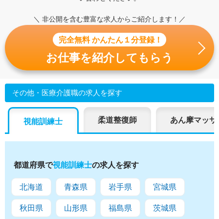
＼ 非公開を含む豊富な求人からご紹介します！／
完全無料 かんたん１分登録！
お仕事を紹介してもらう
その他・医療介護職の求人を探す
柔道整復師
あん摩マッサ
視能訓練士
都道府県で
視能訓練士
の求人を探す
北海道
青森県
岩手県
宮城県
秋田県
山形県
福島県
茨城県