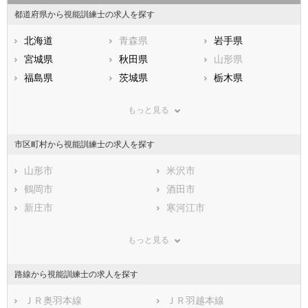
都道府県から視能訓練士の求人を探す
北海道
青森県
岩手県
宮城県
秋田県
山形県
福島県
茨城県
栃木県
群馬県
埼玉県
千葉県
もっと見る
東京都
神奈川県
新潟県
山梨県
長野県
富山県
市区町村から視能訓練士の求人を探す
石川県
福井県
岐阜県
静岡県
山形市
愛知県
米沢市
三重県
滋賀県
鶴岡市
京都府
酒田市
大阪府
兵庫県
新庄市
奈良県
寒河江市
和歌山県
鳥取県
上山市
島根県
村山市
岡山県
もっと見る
広島県
長井市
山口県
天童市
徳島県
香川県
東根市
愛媛県
尾花沢市
高知県
路線から視能訓練士の求人を探す
福岡県
南陽市
佐賀県
東村山郡山辺町
長崎県
熊本県
東村山郡中山町
ＪＲ奥羽本線
大分県
西村山郡河北町
ＪＲ羽越本線
宮崎県