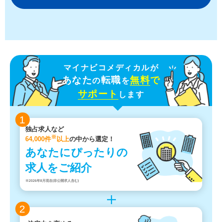
マイナビコメディカルが
あなた
転職
無料
で
の
を
サポート
します
1
独占求人など
※
64,000件
以上
の中から選定！
あなたにぴったりの
求人をご紹介
※2026年8月現在(非公開求人含む)
2