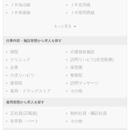
鹿児島県
西村山郡西川町
ＪＲ仙山線
沖縄県
西村山郡朝日町
ＪＲ左沢線
西村山郡大江町
ＪＲ米坂線
北村山郡大石田町
ＪＲ陸羽西線
最上郡金山町
ＪＲ陸羽東線
最上郡最上町
山形鉄道フラワー長井線
もっと見る
最上郡舟形町
最上郡真室川町
最上郡大蔵村
最上郡鮭川村
仕事内容・施設形態から求人を探す
最上郡戸沢村
東置賜郡高畠町
東置賜郡川西町
病院
西置賜郡小国町
介護福祉施設
西置賜郡白鷹町
クリニック
西置賜郡飯豊町
訪問リハビリ(在宅医療)
東田川郡三川町
企業
東田川郡庄内町
保育園
飽海郡遊佐町
小児リハビリ
整骨院
接骨院
訪問マッサージ
薬局・ドラッグストア
その他
雇用形態から求人を探す
正社員(正職員)
契約社員・嘱託社員
非常勤・パート
その他