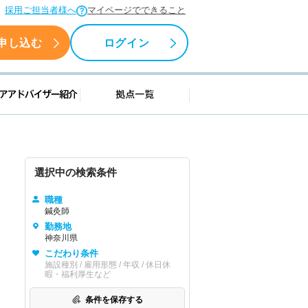
採用ご担当者様へ
マイページでできること
申し込む
ログイン
援情報
キャリアアドバイザー紹介
拠点一覧
選択中の検索条件
職種
鍼灸師
勤務地
神奈川県
こだわり条件
施設種別 / 雇用形態 / 年収 / 休日休
暇・福利厚生など
条件を保存する