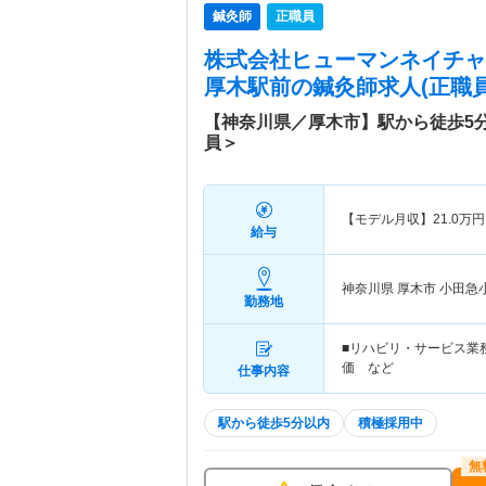
鍼灸師
正職員
株式会社ヒューマンネイチャ
厚木駅前
の鍼灸師求人(正職員
【神奈川県／厚木市】駅から徒歩5
員＞
【モデル月収】
21.0
万円
給与
神奈川県 厚木市
小田急
勤務地
■リハビリ・サービス業
価 など
仕事内容
駅から徒歩5分以内
積極採用中