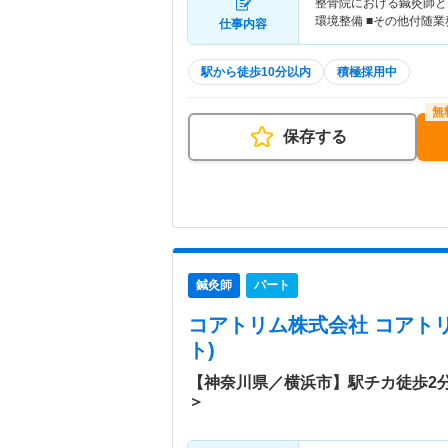
整骨院における鍼灸師とし
環境整備 ■その他付随業
仕事内容
駅から徒歩10分以内
積極採用中
保存する
鍼灸師
パート
コアトリム株式会社 コアト
ト)
【神奈川県／横浜市】駅チカ徒歩2
＞