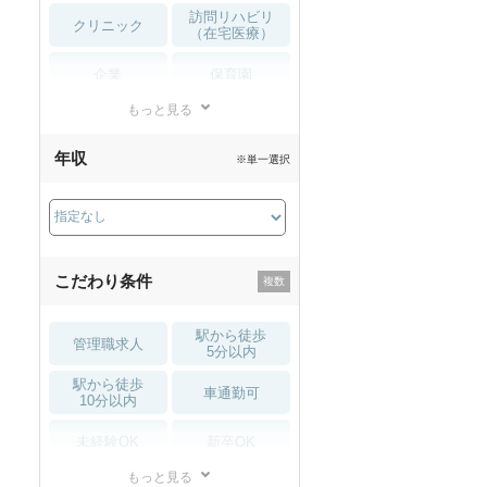
訪問リハビリ
クリニック
（在宅医療）
企業
保育園
もっと見る
小児リハビリ
整骨院
年収
※単一選択
接骨院
訪問マッサージ
薬局・
その他
ドラッグストア
こだわり条件
駅から徒歩
管理職求人
5分以内
駅から徒歩
車通勤可
10分以内
未経験OK
新卒OK
もっと見る