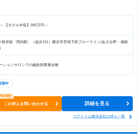
～
【モデル年収】
385
万円～
Ｒ根岸線「関内駅」（徒歩2分）横浜市営地下鉄ブルーライン(あざみ野－湘南
）
ゼーションサロンでの鍼灸師業務全般
採用中
詳細を見る
この求人を問い合わせる
コアトリム株式会社の求人一覧