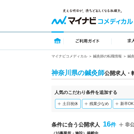
トップページ
ご利用ガイ
マイナビコメディカル
鍼灸師の転職情報
鍼
神奈川県の鍼灸師
公開求人・
人気のこだわり条件を追加する
土日祝休
残業少なめ
新卒OK
16
条件に合う公開求人
非
（10事業所・施設）掲載中