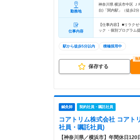
神奈川県 横浜市中区
Ｊ
台)「関内駅」（徒歩2分
勤務地
【仕事内容】 ■リラク
ック ・個別プログラム
仕事内容
駅から徒歩5分以内
積極採用中
保存する
鍼灸師
契約社員・嘱託社員
コアトリム株式会社 コアト
社員・嘱託社員)
【神奈川県／横浜市】年間休日12