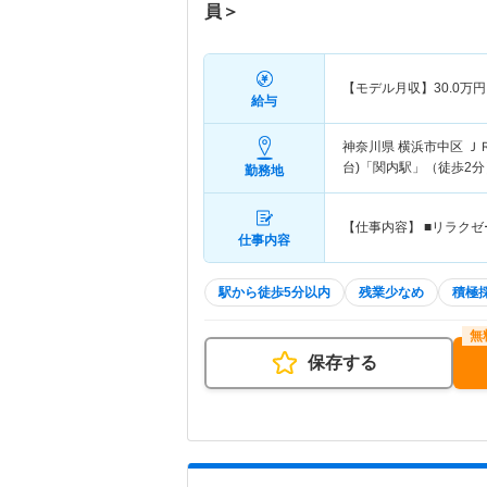
員＞
【モデル月収】
30.0
万円
給与
神奈川県 横浜市中区
Ｊ
台)「関内駅」（徒歩2分
勤務地
【仕事内容】 ■リラク
仕事内容
駅から徒歩5分以内
残業少なめ
積極
保存する