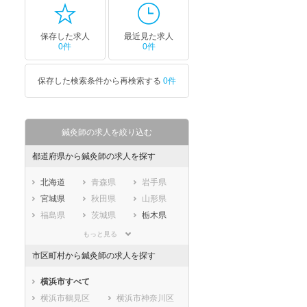
保存した求人
最近見た求人
0件
0件
保存した検索条件から再検索する
0件
鍼灸師の求人を絞り込む
都道府県から鍼灸師の求人を探す
北海道
青森県
岩手県
宮城県
秋田県
山形県
福島県
茨城県
栃木県
群馬県
埼玉県
千葉県
もっと見る
東京都
神奈川県
新潟県
市区町村から鍼灸師の求人を探す
山梨県
長野県
富山県
石川県
福井県
岐阜県
横浜市すべて
静岡県
愛知県
三重県
横浜市鶴見区
横浜市神奈川区