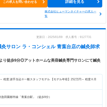
詳細を見る
この求人を問い合わせる
株式会社ヒューマンネイチャーの求人一
覧
更新日：2025/01/09 求人番号：9127731
鍼灸サロン ラ・コンシェル 青葉台店
の鍼灸師求
より徒歩9分◎アットホームな美容鍼灸専門サロンにて鍼灸
～
程度 諸手当込※一般スタッフモデル 【モデル年収】
252
万円～
程度※月
東急田園都市線「青葉台駅」（徒歩9分）