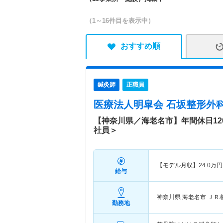
（1～16件目を表示中）
おすすめ順
鍼灸師
正職員
医療法人明皐会 石坂整形外科
【神奈川県／海老名市】年間休日1
社員＞
【モデル月収】
24.0
万円
給与
神奈川県 海老名市
ＪＲ
勤務地