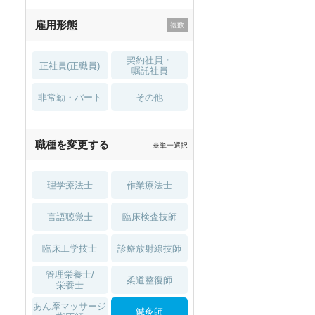
残業少なめ
寮・借り上げ
雇用形態
託児所・
住宅手当・補助
育児補助
契約社員・
正社員(正職員)
土日祝休
無資格 OK
嘱託社員
非常勤・パート
積極採用中
WEB面接OK
その他
2027年4月入職可
夏～秋入職可
職種を変更する
※単一選択
1月入職可
理学療法士
作業療法士
言語聴覚士
臨床検査技師
臨床工学技士
診療放射線技師
管理栄養士/
柔道整復師
栄養士
あん摩マッサージ
鍼灸師