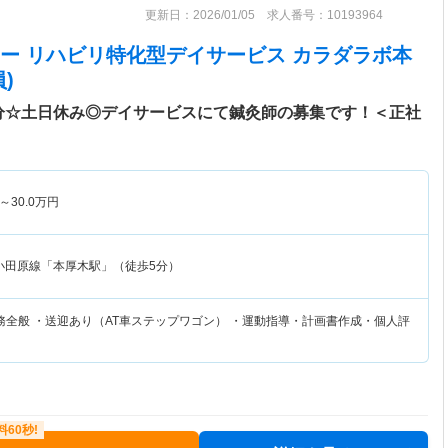
更新日：2026/01/05 求人番号：10193964
ー リハビリ特化型デイサービス カラダラボ本
)
分☆土日休み◎デイサービスにて鍼灸師の募集です！＜正社
～
30.0
万円
小田原線「本厚木駅」（徒歩5分）
務全般 ・送迎あり（AT車ステップワゴン） ・運動指導・計画書作成・個人評