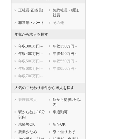
鎌倉市
藤沢市
小田急多摩線
正社員(正職員)
契約社員・嘱託
小田原市
茅ヶ崎市
東急東横線
社員
逗子市
三浦市
東急目黒線
非常勤・パート
その他
秦野市
厚木市
東急田園都市線
大和市
伊勢原市
こどもの国線
年収から求人を探す
海老名市
座間市
京急本線
年収300万円～
年収350万円～
南足柄市
綾瀬市
京急大師線
年収400万円～
年収450万円～
三浦郡葉山町
高座郡寒川町
京急逗子線
年収500万円～
年収550万円～
中郡大磯町
中郡二宮町
京急久里浜線
年収600万円～
年収650万円～
足柄上郡中井町
足柄上郡大井町
相模鉄道本線
年収700万円～
足柄上郡松田町
足柄上郡山北町
相模鉄道いずみ野線
足柄上郡開成町
足柄下郡箱根町
横浜高速鉄道みなとみらい線
人気のこだわり条件から求人を探す
足柄下郡真鶴町
足柄下郡湯河原
横浜市営地下鉄グリーンライン
町
管理職求人
駅から徒歩5分以
横浜市営地下鉄ブルーライン(あざみ
内
愛甲郡愛川町
愛甲郡清川村
野－湘南台)
駅から徒歩10分
車通勤可
横浜新都市交通金沢シーサイド線
以内
江ノ島電鉄
未経験OK
新卒OK
湘南モノレール江の島線
残業少なめ
寮・借り上げ
箱根登山鉄道