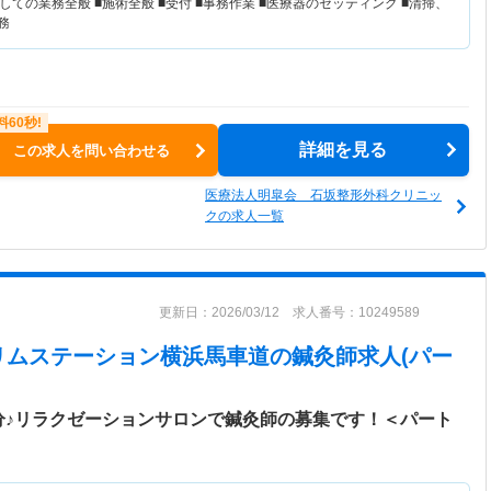
ての業務全般 ■施術全般 ■受付 ■事務作業 ■医療器のセッティング ■清掃、
務
詳細を見る
この求人を問い合わせる
医療法人明皐会 石坂整形外科クリニッ
クの求人一覧
更新日：2026/03/12 求人番号：10249589
リムステーション横浜馬車道
の鍼灸師求人(パー
分♪リラクゼーションサロンで鍼灸師の募集です！＜パート