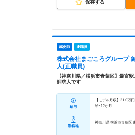
保存する
鍼灸師
正職員
株式会社まごころグループ 
人(正職員)
【神奈川県／横浜市青葉区】最寄駅
師求人です
【モデル月収】
21.0
万円
給×12か月
給与
神奈川県 横浜市青葉区
勤務地