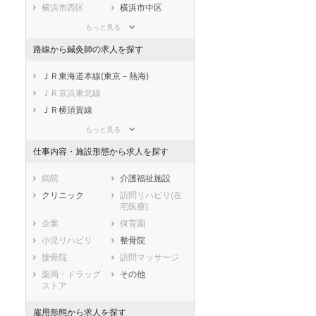
滋賀県
京都府
大阪府
横浜市西区
横浜市中区
兵庫県
奈良県
和歌山県
横浜市南区
横浜市保土ケ谷
もっと見る
区
鳥取県
島根県
岡山県
路線から鍼灸師の求人を探す
横浜市磯子区
横浜市金沢区
広島県
山口県
徳島県
横浜市港北区
横浜市戸塚区
香川県
愛媛県
高知県
ＪＲ東海道本線(東京－熱海)
横浜市港南区
横浜市旭区
福岡県
佐賀県
長崎県
ＪＲ京浜東北線
横浜市緑区
横浜市瀬谷区
熊本県
大分県
宮崎県
ＪＲ横須賀線
横浜市栄区
横浜市泉区
鹿児島県
沖縄県
ＪＲ根岸線
もっと見る
横浜市青葉区
横浜市都筑区
ＪＲ南武線(川崎－立川)
仕事内容・施設形態から求人を探す
川崎市すべて
ＪＲ横浜線
川崎市川崎区
川崎市幸区
ＪＲ鶴見線(鶴見－扇町)
病院
介護福祉施設
川崎市中原区
川崎市高津区
ＪＲ相模線
クリニック
訪問リハビリ(在
川崎市多摩区
川崎市宮前区
宅医療)
ＪＲ御殿場線
川崎市麻生区
企業
保育園
ＪＲ湘南新宿ライン線(武蔵小杉－大
相模原市すべて
船)
小児リハビリ
整骨院
相模原市緑区
相模原市中央区
ＪＲ中央本線(東京－松本)
接骨院
訪問マッサージ
相模原市南区
京王相模原線
薬局・ドラッグ
その他
ストア
市部
小田急小田原線
横須賀市
平塚市
小田急江ノ島線
雇用形態から求人を探す