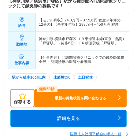
【神奈川県／横浜市戸塚区】駅から徒歩圏内♪訪問診療クリニ
ックにて鍼灸師の募集です！
【モデル月収】
24.0
万円～
37.5
万円
程度※年俸の
12分の1 【モデル年収】
288
万円～
450
万円
程度
給与
神奈川県 横浜市戸塚区
ＪＲ東海道本線(東京－熱海)
「戸塚駅」（徒歩6分）ＪＲ横須賀線「戸塚駅」
勤務地
（徒歩6分） 他
【仕事内容】 ◇訪問診療クリニックでの鍼灸師業務
全般 ・訪問診療の医師や看護師…
仕事内容
駅から徒歩10分以内
未経験OK
土日祝休
最新の募集状況を問い合わせる
保存する
詳細を見る
医療法人社団平郁会の求人一覧