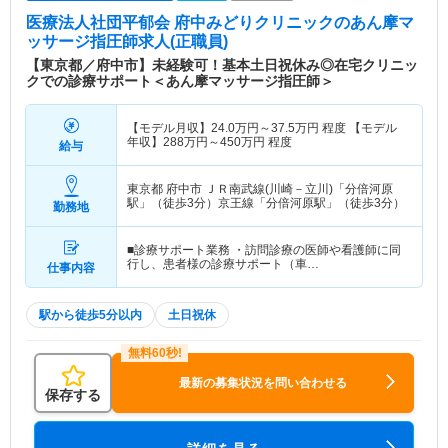
医療法人社団平郁会 府中みどりクリニック
のあん摩マ
ッサージ指圧師求人(正職員)
【東京都／府中市】未経験可！基本土日祝休み◎在宅クリニッ
クでの診療サポート＜あん摩マッサージ指圧師＞
【モデル月収】
24.0
万円～
37.5
万円
程度 【モデル
年収】
288
万円～
450
万円
程度
給与
東京都 府中市
ＪＲ南武線(川崎－立川)「分倍河原
駅」（徒歩3分）京王線「分倍河原駅」（徒歩3分）
勤務地
■診療サポート業務 ・訪問診療の医師や看護師に同
行し、患者様の診療サポート（車…
仕事内容
駅から徒歩5分以内
土日祝休
最新の募集状況を問い合わせる
保存する