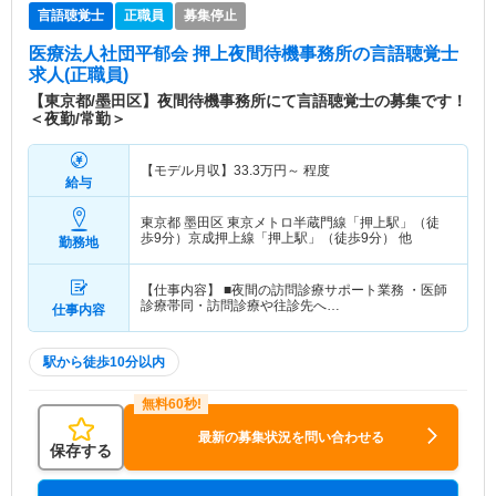
言語聴覚士
正職員
募集停止
医療法人社団平郁会 押上夜間待機事務所
の言語聴覚士
求人(正職員)
【東京都/墨田区】夜間待機事務所にて言語聴覚士の募集です！
＜夜勤/常勤＞
【モデル月収】
33.3
万円～
程度
給与
東京都 墨田区
東京メトロ半蔵門線「押上駅」（徒
歩9分）京成押上線「押上駅」（徒歩9分） 他
勤務地
【仕事内容】 ■夜間の訪問診療サポート業務 ・医師
診療帯同・訪問診療や往診先へ…
仕事内容
駅から徒歩10分以内
最新の募集状況を問い合わせる
保存する