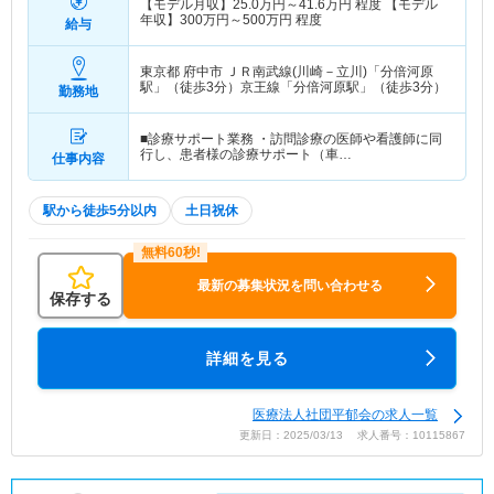
【モデル月収】
25.0
万円～
41.6
万円
程度 【モデル
年収】
300
万円～
500
万円
程度
給与
東京都 府中市
ＪＲ南武線(川崎－立川)「分倍河原
駅」（徒歩3分）京王線「分倍河原駅」（徒歩3分）
勤務地
■診療サポート業務 ・訪問診療の医師や看護師に同
行し、患者様の診療サポート（車…
仕事内容
駅から徒歩5分以内
土日祝休
最新の募集状況を問い合わせる
保存する
詳細を見る
医療法人社団平郁会の求人一覧
更新日：2025/03/13 求人番号：10115867