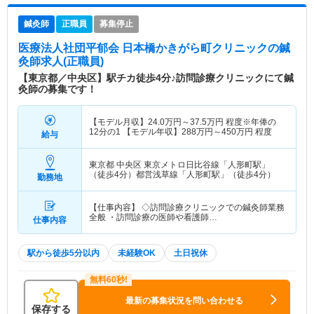
鍼灸師
正職員
募集停止
医療法人社団平郁会 日本橋かきがら町クリニック
の鍼
灸師求人(正職員)
【東京都／中央区】駅チカ徒歩4分♪訪問診療クリニックにて鍼
灸師の募集です！
【モデル月収】
24.0
万円～
37.5
万円
程度※年俸の
12分の1 【モデル年収】
288
万円～
450
万円
程度
給与
東京都 中央区
東京メトロ日比谷線「人形町駅」
（徒歩4分）都営浅草線「人形町駅」（徒歩4分）
勤務地
【仕事内容】 ◇訪問診療クリニックでの鍼灸師業務
全般 ・訪問診療の医師や看護師…
仕事内容
駅から徒歩5分以内
未経験OK
土日祝休
最新の募集状況を問い合わせる
保存する