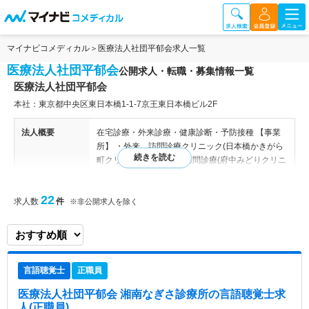
マイナビコメディカル
医療法人社団平郁会求人一覧
医療法人社団平郁会
公開求人・転職・募集情報一覧
医療法人社団平郁会
本社：東京都中央区東日本橋1‐1‐7京王東日本橋ビル2F
法人概要
在宅診療・外来診療・健康診断・予防接種 【事業
所】 ・外来、訪問診療クリニック(日本橋かきがら
町クリニック) ・外来、訪問診療(府中みどりクリニ
ック) ・訪問診療(矢口みどりクリニック) ・訪問診
療(みんなの戸塚クリニック) ・訪問診療(みんなの
22
求人数
件
荏田クリニック) ・訪問診療(日吉斎藤クリニック)
※非公開求人を除く
・訪問診療(みんなの町田クリニック) ・訪問診療
(みんなの天王町クリニック) ・訪問診療(みんなの
市川クリニック) ・訪問診療(みんなの伊勢崎クリニ
ック) ・訪問診療(みんなの札幌クリニック) ・訪問
言語聴覚士
正職員
診療(みんなの在宅クリニック長野)
医療法人社団平郁会 湘南なぎさ診療所
の言語聴覚士求
病院情報補足
電子カルテ導入済み
人(正職員)