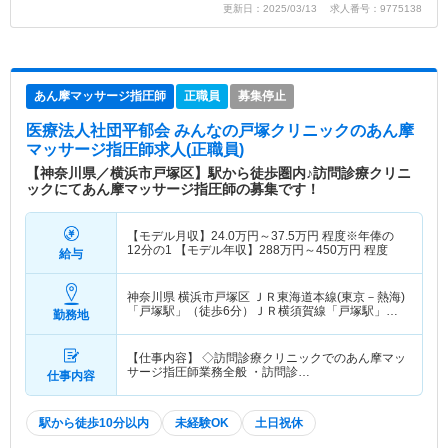
更新日：2025/03/13 求人番号：9775138
あん摩マッサージ指圧師
正職員
募集停止
医療法人社団平郁会 みんなの戸塚クリニック
のあん摩
マッサージ指圧師求人(正職員)
【神奈川県／横浜市戸塚区】駅から徒歩圏内♪訪問診療クリニ
ックにてあん摩マッサージ指圧師の募集です！
【モデル月収】
24.0
万円～
37.5
万円
程度※年俸の
12分の1 【モデル年収】
288
万円～
450
万円
程度
給与
神奈川県 横浜市戸塚区
ＪＲ東海道本線(東京－熱海)
「戸塚駅」（徒歩6分）ＪＲ横須賀線「戸塚駅」
勤務地
（徒歩6分） 他
【仕事内容】 ◇訪問診療クリニックでのあん摩マッ
サージ指圧師業務全般 ・訪問診…
仕事内容
駅から徒歩10分以内
未経験OK
土日祝休