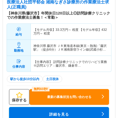
医療法人社団平郁会 湘南なぎさ診療所
の作業療法士求
人(正職員)
【神奈川県/藤沢市】年間休日120日以上◎訪問診療クリニック
での作業療法士募集！＜常勤＞
【モデル月収】
33.3
万円～
程度 【モデル年収】
432
万円～
程度
給与
神奈川県 藤沢市
ＪＲ東海道本線(東京－熱海)「藤沢
駅」（徒歩6分）ＪＲ湘南新宿ライン線(武蔵小杉－
勤務地
大船)「藤沢駅」（徒歩6分） 他
【仕事内容】 訪問診療クリニックでのリハビリ業務
※訪問エリア：藤沢市、鎌倉市…
仕事内容
駅から徒歩10分以内
土日祝休
最新の募集状況を問い合わせる
保存する
詳細を見る