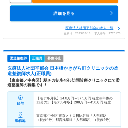
詳細を見る
医療法人社団平郁会の求人一覧
更新日：2025/03/13 求人番号：9775170
柔道整復師
正職員
募集停止
医療法人社団平郁会 日本橋かきがら町クリニック
の柔
道整復師求人(正職員)
【東京都／中央区】駅チカ徒歩4分♪訪問診療クリニックにて柔
道整復師の募集です！
【モデル月収】
24.0
万円～
37.5
万円
程度※年俸の
12分の1 【モデル年収】
288
万円～
450
万円
程度
給与
東京都 中央区
東京メトロ日比谷線「人形町駅」
（徒歩4分）都営浅草線「人形町駅」（徒歩4分）
勤務地