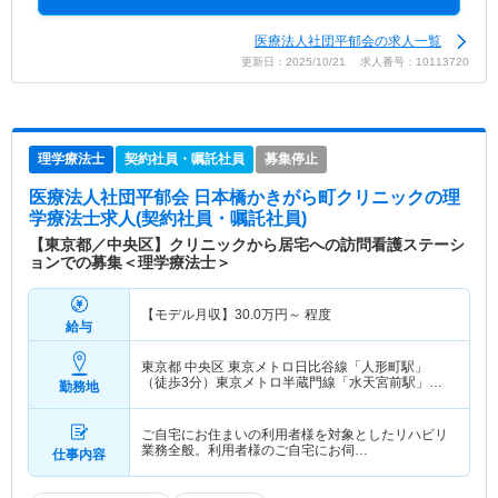
医療法人社団平郁会の求人一覧
更新日：2025/10/21 求人番号：10113720
理学療法士
契約社員・嘱託社員
募集停止
医療法人社団平郁会 日本橋かきがら町クリニック
の理
学療法士求人(契約社員・嘱託社員)
【東京都／中央区】クリニックから居宅への訪問看護ステーシ
ョンでの募集＜理学療法士＞
【モデル月収】
30.0
万円～
程度
給与
東京都 中央区
東京メトロ日比谷線「人形町駅」
（徒歩3分）東京メトロ半蔵門線「水天宮前駅」
勤務地
（徒歩4分） 他
ご自宅にお住まいの利用者様を対象としたリハビリ
業務全般。利用者様のご自宅にお伺…
仕事内容