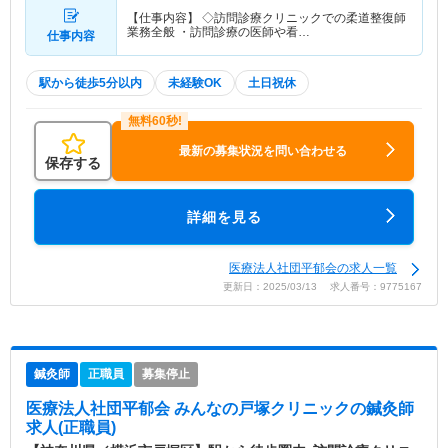
【仕事内容】 ◇訪問診療クリニックでの柔道整復師
業務全般 ・訪問診療の医師や看…
仕事内容
駅から徒歩5分以内
未経験OK
土日祝休
最新の募集状況を問い合わせる
保存する
詳細を見る
医療法人社団平郁会の求人一覧
更新日：2025/03/13 求人番号：9775167
鍼灸師
正職員
募集停止
医療法人社団平郁会 みんなの戸塚クリニック
の鍼灸師
求人(正職員)