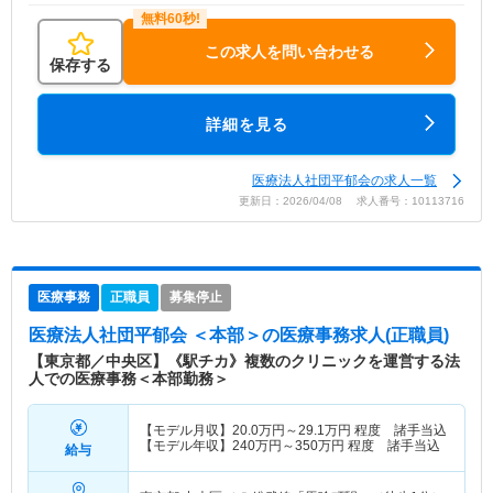
この求人を問い合わせる
保存する
詳細を見る
医療法人社団平郁会の求人一覧
更新日：2026/04/08 求人番号：10113716
医療事務
正職員
募集停止
医療法人社団平郁会 ＜本部＞
の医療事務求人(正職員)
【東京都／中央区】《駅チカ》複数のクリニックを運営する法
人での医療事務＜本部勤務＞
【モデル月収】
20.0
万円～
29.1
万円
程度 諸手当込
【モデル年収】
240
万円～
350
万円
程度 諸手当込
給与