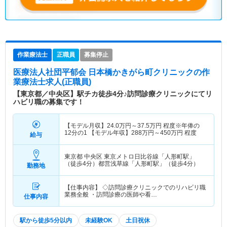
作業療法士
正職員
募集停止
医療法人社団平郁会 日本橋かきがら町クリニック
の作
業療法士求人(正職員)
【東京都／中央区】駅チカ徒歩4分♪訪問診療クリニックにてリ
ハビリ職の募集です！
【モデル月収】
24.0
万円～
37.5
万円
程度※年俸の
12分の1 【モデル年収】
288
万円～
450
万円
程度
給与
東京都 中央区
東京メトロ日比谷線「人形町駅」
（徒歩4分）都営浅草線「人形町駅」（徒歩4分）
勤務地
【仕事内容】 ◇訪問診療クリニックでのリハビリ職
業務全般 ・訪問診療の医師や看…
仕事内容
駅から徒歩5分以内
未経験OK
土日祝休