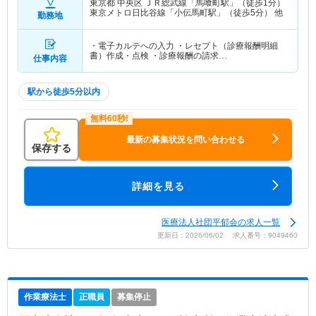
東京都 中央区
ＪＲ総武線「馬喰町駅」（徒歩1分）
東京メトロ日比谷線「小伝馬町駅」（徒歩5分） 他
勤務地
・電子カルテへの入力 ・レセプト（診療報酬明細
書）作成・点検 ・診療報酬の請求…
仕事内容
駅から徒歩5分以内
最新の募集状況を問い合わせる
保存する
詳細を見る
医療法人社団平郁会の求人一覧
更新日：2026/06/02 求人番号：9049460
作業療法士
正職員
募集停止