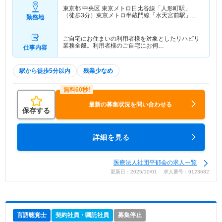
東京都 中央区
東京メトロ日比谷線「人形町駅」
（徒歩3分）東京メトロ半蔵門線「水天宮前駅」
勤務地
（徒歩4分） 他
ご自宅にお住まいの利用者様を対象としたリハビリ
業務全般。利用者様のご自宅にお伺…
仕事内容
駅から徒歩5分以内
残業少なめ
最新の募集状況を問い合わせる
保存する
詳細を見る
医療法人社団平郁会の求人一覧
更新日：2025/10/01 求人番号：9123682
言語聴覚士
契約社員・嘱託社員
募集停止