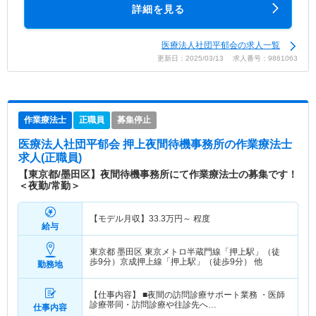
詳細を見る
医療法人社団平郁会の求人一覧
更新日：2025/03/13 求人番号：9861063
作業療法士
正職員
募集停止
医療法人社団平郁会 押上夜間待機事務所
の作業療法士
求人(正職員)
【東京都/墨田区】夜間待機事務所にて作業療法士の募集です！
＜夜勤/常勤＞
【モデル月収】
33.3
万円～
程度
給与
東京都 墨田区
東京メトロ半蔵門線「押上駅」（徒
歩9分）京成押上線「押上駅」（徒歩9分） 他
勤務地
【仕事内容】 ■夜間の訪問診療サポート業務 ・医師
診療帯同・訪問診療や往診先へ…
仕事内容