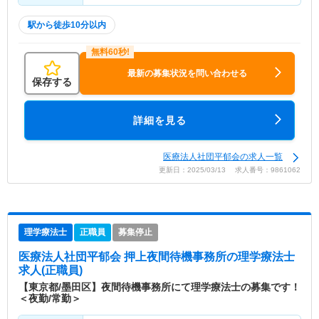
駅から徒歩10分以内
最新の募集状況を問い合わせる
保存する
詳細を見る
医療法人社団平郁会の求人一覧
更新日：2025/03/13 求人番号：9861062
理学療法士
正職員
募集停止
医療法人社団平郁会 押上夜間待機事務所
の理学療法士
求人(正職員)
【東京都/墨田区】夜間待機事務所にて理学療法士の募集です！
＜夜勤/常勤＞