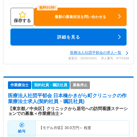
最新の募集状況を問い合わせる
保存する
詳細を見る
医療法人社団平郁会の求人一覧
更新日：2025/10/01 求人番号：9775169
作業療法士
契約社員・嘱託社員
募集停止
医療法人社団平郁会 日本橋かきがら町クリニック
の作
業療法士求人(契約社員・嘱託社員)
【東京都／中央区】クリニックから居宅への訪問看護ステーシ
ョンでの募集＜作業療法士＞
【モデル月収】
30.0
万円～
程度
給与