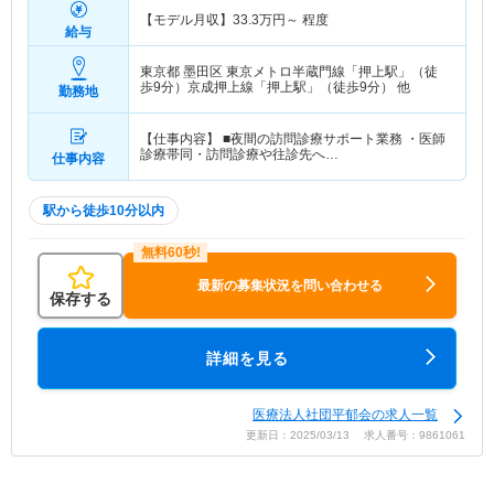
【モデル月収】
33.3
万円～
程度
給与
東京都 墨田区
東京メトロ半蔵門線「押上駅」（徒
歩9分）京成押上線「押上駅」（徒歩9分） 他
勤務地
【仕事内容】 ■夜間の訪問診療サポート業務 ・医師
診療帯同・訪問診療や往診先へ…
仕事内容
駅から徒歩10分以内
最新の募集状況を問い合わせる
保存する
詳細を見る
医療法人社団平郁会の求人一覧
更新日：2025/03/13 求人番号：9861061