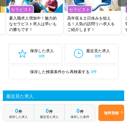
セラピスト
セラピスト
夏入職求人増加中！魅力的
高年収＆土日休みを狙え
なセラピスト求人は早いも
る！人気の訪問リハ求人を
の勝ちです！
ご紹介します！
保存した求人
最近見た求人
0件
0件
保存した検索条件から再検索する
0件
最近見た求人
簡単1分
0
0
0
件
件
件
無料登録
はじめて転職
無料転職サポートに申し込む
あなたが最近見た求人を表示します
保存した求人
最近見た求人
保存した条件
される方へ