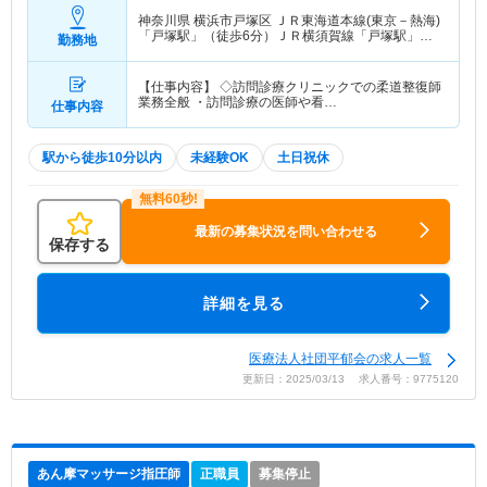
神奈川県 横浜市戸塚区
ＪＲ東海道本線(東京－熱海)
「戸塚駅」（徒歩6分）ＪＲ横須賀線「戸塚駅」
勤務地
（徒歩6分） 他
【仕事内容】 ◇訪問診療クリニックでの柔道整復師
業務全般 ・訪問診療の医師や看…
仕事内容
駅から徒歩10分以内
未経験OK
土日祝休
最新の募集状況を問い合わせる
保存する
詳細を見る
医療法人社団平郁会の求人一覧
更新日：2025/03/13 求人番号：9775120
あん摩マッサージ指圧師
正職員
募集停止