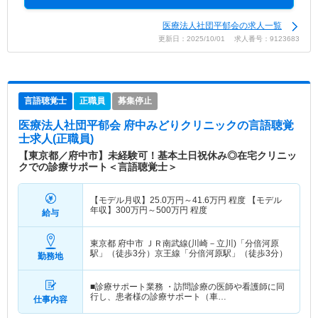
医療法人社団平郁会の求人一覧
更新日：2025/10/01 求人番号：9123683
言語聴覚士
正職員
募集停止
医療法人社団平郁会 府中みどりクリニック
の言語聴覚
士求人(正職員)
【東京都／府中市】未経験可！基本土日祝休み◎在宅クリニッ
クでの診療サポート＜言語聴覚士＞
【モデル月収】
25.0
万円～
41.6
万円
程度 【モデル
年収】
300
万円～
500
万円
程度
給与
東京都 府中市
ＪＲ南武線(川崎－立川)「分倍河原
駅」（徒歩3分）京王線「分倍河原駅」（徒歩3分）
勤務地
■診療サポート業務 ・訪問診療の医師や看護師に同
行し、患者様の診療サポート（車…
仕事内容