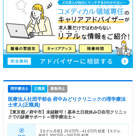
理学療法士
正職員
募集停止
医療法人社団平郁会 府中みどりクリニック
の理学療法
士求人(正職員)
【東京都／府中市】未経験可！基本土日祝休み◎在宅クリニッ
クでの診療サポート＜理学療法士＞
【モデル月収】
25.0
万円～
41.6
万円
程度 【モデル
年収】
300
万円～
500
万円
程度