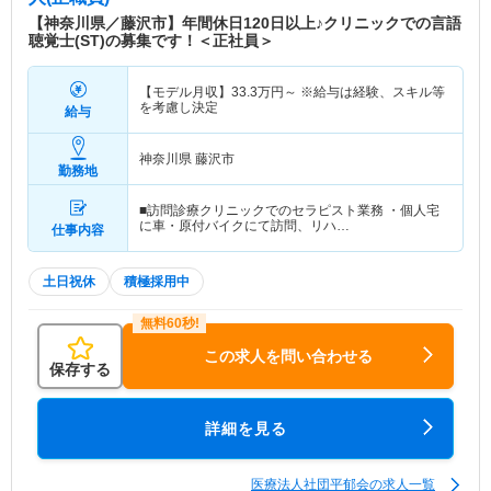
【神奈川県／藤沢市】年間休日120日以上♪クリニックでの言語
聴覚士(ST)の募集です！＜正社員＞
【モデル月収】
33.3
万円～
※給与は経験、スキル等
を考慮し決定
給与
神奈川県 藤沢市
勤務地
■訪問診療クリニックでのセラピスト業務 ・個人宅
に車・原付バイクにて訪問、リハ…
仕事内容
土日祝休
積極採用中
この求人を問い合わせる
保存する
詳細を見る
医療法人社団平郁会の求人一覧