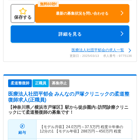
最新の募集状況を問い合わせる
保存する
詳細を見る
医療法人社団平郁会の求人一覧
更新日：2025/03/13 求人番号：9775136
柔道整復師
正職員
募集停止
医療法人社団平郁会 みんなの戸塚クリニック
の柔道整
復師求人(正職員)
【神奈川県／横浜市戸塚区】駅から徒歩圏内♪訪問診療クリニ
ックにて柔道整復師の募集です！
【モデル月収】
24.0
万円～
37.5
万円
程度※年俸の
12分の1 【モデル年収】
288
万円～
450
万円
程度
給与