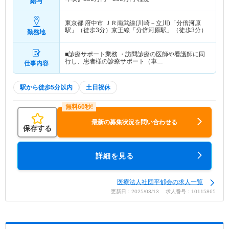
給与
東京都 府中市
ＪＲ南武線(川崎－立川)「分倍河原
駅」（徒歩3分）京王線「分倍河原駅」（徒歩3分）
勤務地
■診療サポート業務 ・訪問診療の医師や看護師に同
行し、患者様の診療サポート（車…
仕事内容
駅から徒歩5分以内
土日祝休
最新の募集状況を問い合わせる
保存する
詳細を見る
医療法人社団平郁会の求人一覧
更新日：2025/03/13 求人番号：10115865