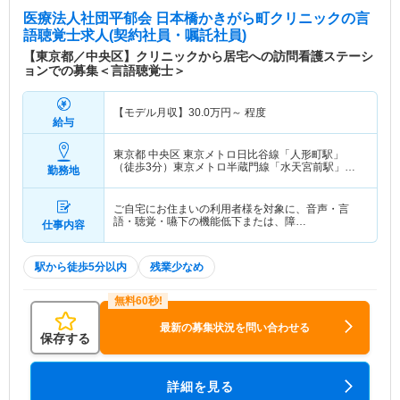
医療法人社団平郁会 日本橋かきがら町クリニック
の言
語聴覚士求人(契約社員・嘱託社員)
【東京都／中央区】クリニックから居宅への訪問看護ステーシ
ョンでの募集＜言語聴覚士＞
【モデル月収】
30.0
万円～
程度
給与
東京都 中央区
東京メトロ日比谷線「人形町駅」
（徒歩3分）東京メトロ半蔵門線「水天宮前駅」
勤務地
（徒歩4分） 他
ご自宅にお住まいの利用者様を対象に、音声・言
語・聴覚・嚥下の機能低下または、障…
仕事内容
駅から徒歩5分以内
残業少なめ
最新の募集状況を問い合わせる
保存する
詳細を見る