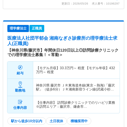
更新日：2026/05/26 求人番号：10196297
理学療法士
正職員
医療法人社団平郁会 湘南なぎさ診療所
の理学療法士求
人(正職員)
【神奈川県/藤沢市】年間休日120日以上◎訪問診療クリニック
での理学療法士募集！＜常勤＞
【モデル月収】
33.3
万円～
程度 【モデル年収】
432
万円～
程度
給与
神奈川県 藤沢市
ＪＲ東海道本線(東京－熱海)「藤沢
駅」（徒歩6分）ＪＲ湘南新宿ライン線(武蔵小杉－
勤務地
大船)「藤沢駅」（徒歩6分） 他
【仕事内容】 訪問診療クリニックでのリハビリ業務
※訪問エリア：藤沢市、鎌倉市…
仕事内容
駅から徒歩10分以内
土日祝休
積極採用中