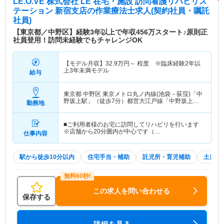
LE.O.VE 株式会社 LE 在宅・施設 訪問看護リハビリス
テーション 新宿支店
の作業療法士求人(契約社員・嘱託
社員)
【東京都／中野区】経験3年以上で年収456万スタート♪原則正
社員登用！訪問未経験でもチャレンジOK
【モデル月収】
32.9
万円～
程度 ※臨床経験2年以
上3年未満モデル
給与
東京都 中野区
東京メトロ丸ノ内線(池袋－荻窪)「中
野坂上駅」（徒歩7分）都営大江戸線「中野坂上
勤務地
駅」（徒歩7分）
■ご利用者様のお宅に訪問してリハビリを行います
※店舗から20分圏内が中心です（…
仕事内容
駅から徒歩10分以内
住宅手当・補助
託児所・育児補助
土日祝
この求人を問い合わせる
保存する