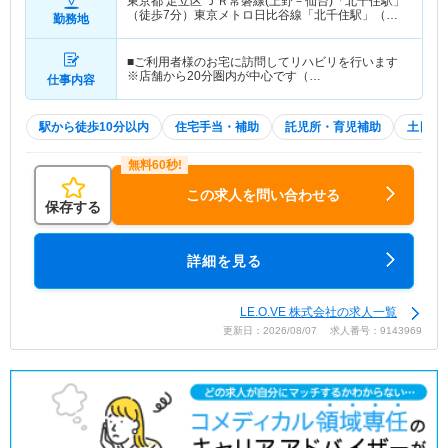
東京都 足立区
ＪＲ常磐線(上野－仙台)「北千住駅」
（徒歩7分）東京メトロ日比谷線「北千住駅」（徒
勤務地
歩7分） 他
■ご利用者様のお宅に訪問してリハビリを行います
※店舗から20分圏内が中心です（…
仕事内容
駅から徒歩10分以内
住宅手当・補助
託児所・育児補助
土日祝
この求人を問い合わせる
保存する
詳細を見る
LE.O.VE 株式会社の求人一覧
更新日：2026/08/07 求人番号：9143969