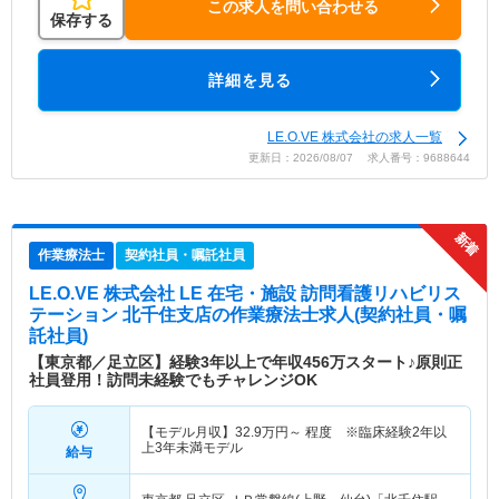
この求人を問い合わせる
保存する
詳細を見る
LE.O.VE 株式会社の求人一覧
更新日：2026/08/07 求人番号：9688644
作業療法士
契約社員・嘱託社員
LE.O.VE 株式会社 LE 在宅・施設 訪問看護リハビリス
テーション 北千住支店
の作業療法士求人(契約社員・嘱
託社員)
【東京都／足立区】経験3年以上で年収456万スタート♪原則正
社員登用！訪問未経験でもチャレンジOK
【モデル月収】
32.9
万円～
程度 ※臨床経験2年以
上3年未満モデル
給与