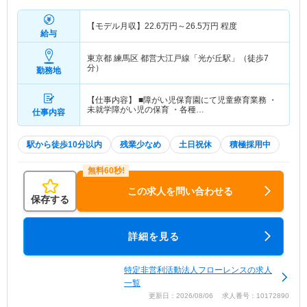
【モデル月収】
22.6
万円～
26.5
万円
程度
給与
東京都 練馬区
都営大江戸線「光が丘駅」（徒歩7
分）
勤務地
【仕事内容】 ■障がい児保育園にて児童療育業務 ・
未就学障がい児の保育 ・各種…
仕事内容
駅から徒歩10分以内
残業少なめ
土日祝休
積極採用中
この求人を問い合わせる
保存する
詳細を見る
特定非営利活動法人フローレンスの求人
一覧
更新日：2026/08/06 求人番号：10172890