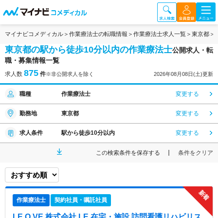
マイナビコメディカル
作業療法士の転職情報
作業療法士求人一覧
東京都
東京都の駅から徒歩10分以内の作業療法士
公開求人・転
職・募集情報一覧
875
求人数
件
※非公開求人を除く
2026年08月08日(土)更新
職種
作業療法士
変更する
勤務地
東京都
変更する
求人条件
駅から徒歩10分以内
変更する
この検索条件を保存する
条件をクリア
作業療法士
契約社員・嘱託社員
LE.O.VE 株式会社 LE 在宅・施設 訪問看護リハビリス