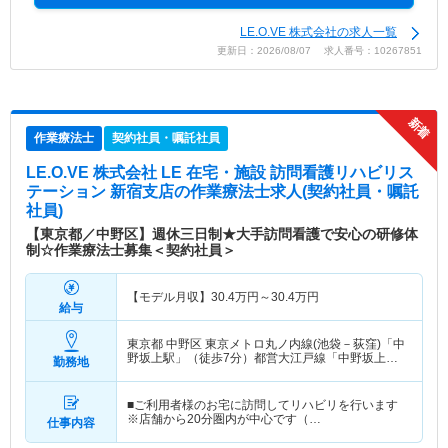
LE.O.VE 株式会社の求人一覧
更新日：2026/08/07 求人番号：10267851
作業療法士
契約社員・嘱託社員
LE.O.VE 株式会社 LE 在宅・施設 訪問看護リハビリス
テーション 新宿支店
の作業療法士求人(契約社員・嘱託
社員)
【東京都／中野区】週休三日制★大手訪問看護で安心の研修体
制☆作業療法士募集＜契約社員＞
【モデル月収】
30.4
万円～
30.4
万円
給与
東京都 中野区
東京メトロ丸ノ内線(池袋－荻窪)「中
野坂上駅」（徒歩7分）都営大江戸線「中野坂上
勤務地
駅」（徒歩7分）
■ご利用者様のお宅に訪問してリハビリを行います
※店舗から20分圏内が中心です（…
仕事内容