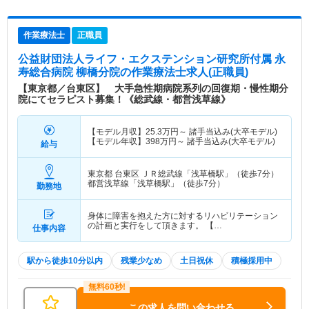
作業療法士
正職員
公益財団法人ライフ・エクステンション研究所付属 永
寿総合病院 柳橋分院
の作業療法士求人(正職員)
【東京都／台東区】 大手急性期病院系列の回復期・慢性期分
院にてセラピスト募集！《総武線・都営浅草線》
【モデル月収】
25.3
万円～
諸手当込み(大卒モデル)
【モデル年収】
398
万円～
諸手当込み(大卒モデル)
給与
東京都 台東区
ＪＲ総武線「浅草橋駅」（徒歩7分）
都営浅草線「浅草橋駅」（徒歩7分）
勤務地
身体に障害を抱えた方に対するリハビリテーション
の計画と実行をして頂きます。 【…
仕事内容
駅から徒歩10分以内
残業少なめ
土日祝休
積極採用中
この求人を問い合わせる