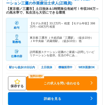
ーション三鷹
の作業療法士求人(正職員)
【東京都／三鷹市】土日祝休＆1時間単位有給可！年収398万～
の高水準で、私生活も大切にできる環境
【モデル月収】
33.2
万円～
程度 【モデル年収】
398
万円～
438
万円
程度
給与
東京都 三鷹市
ＪＲ総武線「三鷹駅」（徒歩10分）
ＪＲ中央線「武蔵境駅」（徒歩10分） 他
勤務地
訪問看護ステーション近隣のご家庭へ訪問しリハビ
リテーションを提供。生活の中にあ…
仕事内容
駅から徒歩10分以内
土日祝休
積極採用中
WEB面接OK
2
この求人を問い合わせる
保存する
詳細を見る