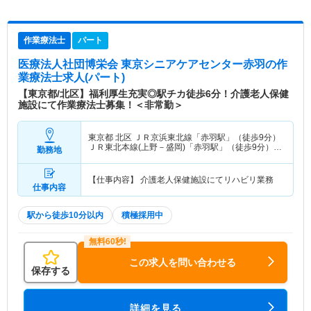
作業療法士
パート
医療法人社団博栄会 東京シニアケアセンター赤羽
の作
業療法士求人(パート)
【東京都/北区】福利厚生充実◎駅チカ徒歩6分！介護老人保健
施設にて作業療法士募集！＜非常勤＞
東京都 北区
ＪＲ京浜東北線「赤羽駅」（徒歩9分）
ＪＲ東北本線(上野－盛岡)「赤羽駅」（徒歩9分）
勤務地
他
【仕事内容】 介護老人保健施設にてリハビリ業務
仕事内容
駅から徒歩10分以内
積極採用中
この求人を問い合わせる
保存する
詳細を見る