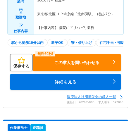
360
万円～
程度～
給与
東京都 北区
ＪＲ埼京線「北赤羽駅」（徒歩7分）
勤務地
【仕事内容】 病院にてリハビリ業務
仕事内容
駅から徒歩10分以内
新卒OK
寮・借り上げ
住宅手当・補助
この求人を問い合わせる
保存する
詳細を見る
医療法人社団博栄会の求人一覧
更新日：2026/04/06 求人番号：597963
作業療法士
正職員