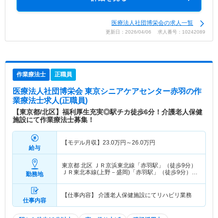
医療法人社団博栄会の求人一覧
更新日：2026/04/06 求人番号：10242089
作業療法士
正職員
医療法人社団博栄会 東京シニアケアセンター赤羽
の作
業療法士求人(正職員)
【東京都/北区】福利厚生充実◎駅チカ徒歩6分！介護老人保健
施設にて作業療法士募集！
【モデル月収】
23.0
万円～
26.0
万円
給与
東京都 北区
ＪＲ京浜東北線「赤羽駅」（徒歩9分）
ＪＲ東北本線(上野－盛岡)「赤羽駅」（徒歩9分）
勤務地
他
【仕事内容】 介護老人保健施設にてリハビリ業務
仕事内容