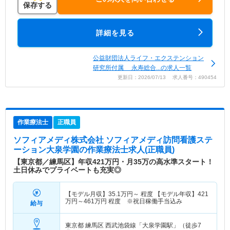
保存する
詳細を見る
公益財団法人ライフ・エクステンション
研究所付属 永寿総合...の求人一覧
更新日：2026/07/13 求人番号：490454
作業療法士
正職員
ソフィアメディ株式会社 ソフィアメディ訪問看護ステ
ーション大泉学園
の作業療法士求人(正職員)
【東京都／練馬区】年収421万円・月35万の高水準スタート！
土日休みでプライベートも充実◎
【モデル月収】
35.1
万円～
程度 【モデル年収】
421
万円～
461
万円
程度 ※祝日稼働手当込み
給与
東京都 練馬区
西武池袋線「大泉学園駅」（徒歩7