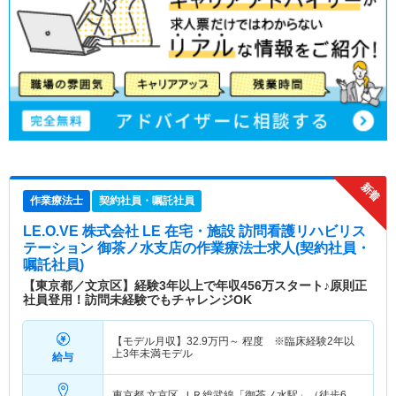
作業療法士
契約社員・嘱託社員
LE.O.VE 株式会社 LE 在宅・施設 訪問看護リハビリス
テーション 御茶ノ水支店
の作業療法士求人(契約社員・
嘱託社員)
【東京都／文京区】経験3年以上で年収456万スタート♪原則正
社員登用！訪問未経験でもチャレンジOK
【モデル月収】
32.9
万円～
程度 ※臨床経験2年以
上3年未満モデル
給与
東京都 文京区
ＪＲ総武線「御茶ノ水駅」（徒歩6