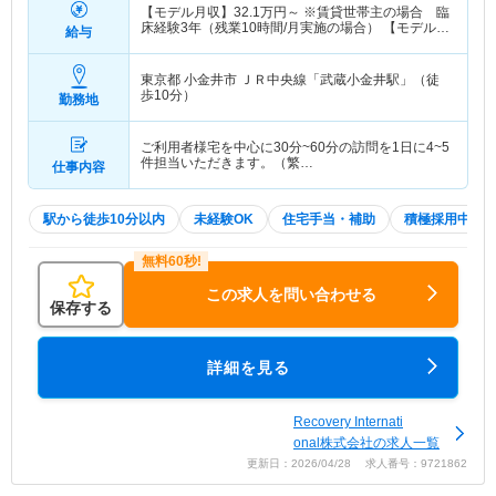
【モデル月収】
32.1
万円～
※賃貸世帯主の場合 臨
床経験3年（残業10時間/月実施の場合） 【モデル年
給与
収】
415
万円～
程度 ※賃貸世帯主の場合 臨床経
験3年（残業10時間/月実施の場合）
東京都 小金井市
ＪＲ中央線「武蔵小金井駅」（徒
歩10分）
勤務地
ご利用者様宅を中心に30分~60分の訪問を1日に4~5
件担当いただきます。（繁…
仕事内容
駅から徒歩10分以内
未経験OK
住宅手当・補助
積極採用中
この求人を問い合わせる
保存する
詳細を見る
Recovery Internati
onal株式会社の求人一覧
更新日：2026/04/28 求人番号：9721862