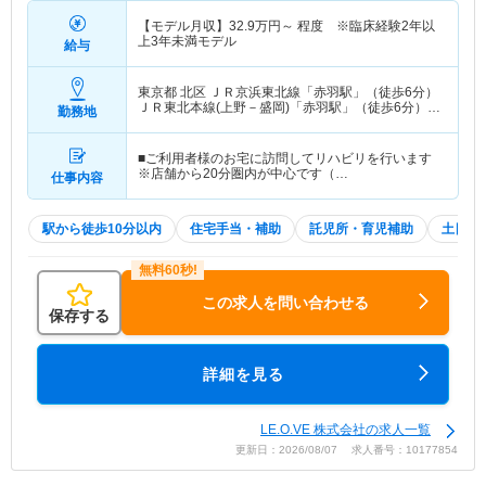
【モデル月収】
32.9
万円～
程度 ※臨床経験2年以
上3年未満モデル
給与
東京都 北区
ＪＲ京浜東北線「赤羽駅」（徒歩6分）
ＪＲ東北本線(上野－盛岡)「赤羽駅」（徒歩6分）
勤務地
他
■ご利用者様のお宅に訪問してリハビリを行います
※店舗から20分圏内が中心です（…
仕事内容
駅から徒歩10分以内
住宅手当・補助
託児所・育児補助
土日祝
この求人を問い合わせる
保存する
詳細を見る
LE.O.VE 株式会社の求人一覧
更新日：2026/08/07 求人番号：10177854