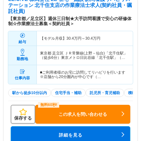
テーション 北千住支店
の作業療法士求人(契約社員・嘱
託社員)
【東京都／足立区】週休三日制★大手訪問看護で安心の研修体
制☆作業療法士募集＜契約社員＞
【モデル月収】
30.4
万円～
30.4
万円
給与
東京都 足立区
ＪＲ常磐線(上野－仙台)「北千住駅」
（徒歩6分）東京メトロ日比谷線「北千住駅」（徒
勤務地
歩6分） 他
■ご利用者様のお宅に訪問してリハビリを行います
※店舗から20分圏内が中心です（…
仕事内容
駅から徒歩10分以内
住宅手当・補助
託児所・育児補助
積極採
この求人を問い合わせる
保存する
詳細を見る