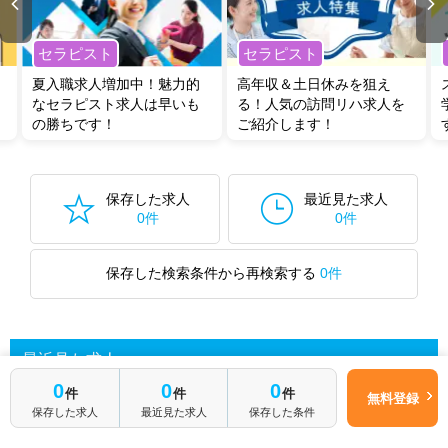
セラピスト
セラピスト
夏入職求人増加中！魅力的
高年収＆土日休みを狙え
なセラピスト求人は早いも
る！人気の訪問リハ求人を
の勝ちです！
ご紹介します！
保存した求人
最近見た求人
0件
0件
保存した検索条件から再検索する
0件
最近見た求人
0
0
0
件
件
件
無料登録
保存した求人
最近見た求人
保存した条件
あなたが最近見た求人を表示します