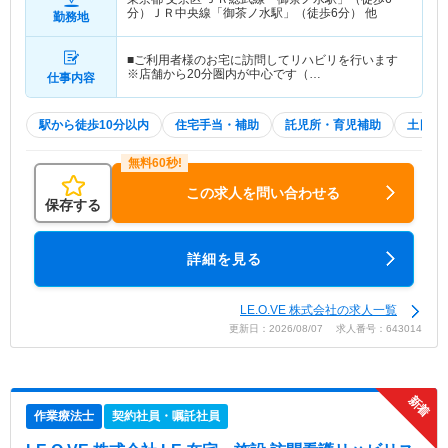
分）ＪＲ中央線「御茶ノ水駅」（徒歩6分） 他
勤務地
■ご利用者様のお宅に訪問してリハビリを行います
※店舗から20分圏内が中心です（…
仕事内容
駅から徒歩10分以内
住宅手当・補助
託児所・育児補助
土日祝
この求人を問い合わせる
保存する
詳細を見る
LE.O.VE 株式会社の求人一覧
更新日：2026/08/07 求人番号：643014
作業療法士
契約社員・嘱託社員