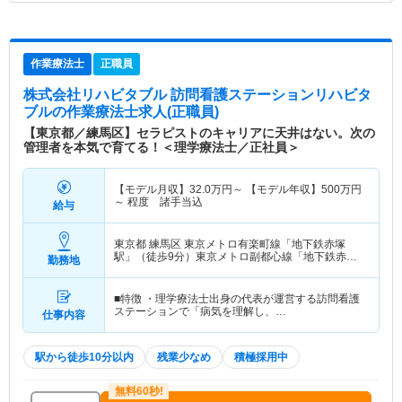
作業療法士
正職員
株式会社リハビタブル 訪問看護ステーションリハビタ
ブル
の作業療法士求人(正職員)
【東京都／練馬区】セラピストのキャリアに天井はない。次の
管理者を本気で育てる！＜理学療法士／正社員＞
【モデル月収】
32.0
万円～
【モデル年収】
500
万円
～
程度 諸手当込
給与
東京都 練馬区
東京メトロ有楽町線「地下鉄赤塚
駅」（徒歩9分）東京メトロ副都心線「地下鉄赤塚
勤務地
駅」（徒歩9分）
■特徴 ・理学療法士出身の代表が運営する訪問看護
ステーションで「病気を理解し、…
仕事内容
駅から徒歩10分以内
残業少なめ
積極採用中