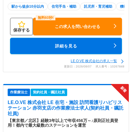
駅から徒歩10分以内
住宅手当・補助
託児所・育児補助
積極採
この求人を問い合わせる
保存する
詳細を見る
LE.O.VE 株式会社の求人一覧
更新日：2026/08/07 求人番号：10267848
作業療法士
契約社員・嘱託社員
LE.O.VE 株式会社 LE 在宅・施設 訪問看護リハビリス
テーション 赤羽支店
の作業療法士求人(契約社員・嘱託
社員)
【東京都／北区】経験3年以上で年収456万～♪原則正社員登
用！都内で最大級数のステーションを運営