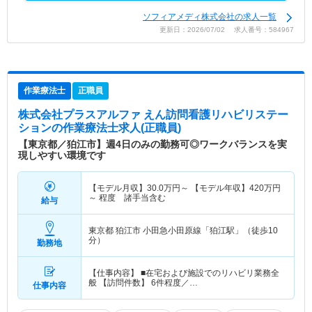
ソフィアメディ株式会社の求人一覧
更新日：2026/07/02 求人番号：584967
作業療法士
正職員
株式会社プラスアルファ えん訪問看護リハビリステー
ション
の作業療法士求人(正職員)
【東京都／狛江市】週4日のみの勤務可◎ワークバランスを実
現しやすい環境です
【モデル月収】
30.0
万円～
【モデル年収】
420
万円
～
程度 諸手当含む
給与
東京都 狛江市
小田急小田原線「狛江駅」（徒歩10
分）
勤務地
【仕事内容】 ■在宅および施設でのリハビリ業務全
般 【訪問件数】 6件程度／…
仕事内容