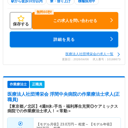
駅から徒歩10分以内
寮・借り上げ
積極採用中
この求人を問い合わせる
保存する
詳細を見る
医療法人社団博栄会の求人一覧
更新日：2026/04/06 求人番号：10188673
作業療法士
正職員
医療法人社団博栄会 浮間中央病院
の作業療法士求人(正
職員)
【東京都／北区】4週8休♪手当・福利厚生充実◎ケアミックス
病院での作業療法士求人！＜常勤＞
【モデル月収】
23.0
万円～
程度～ 【モデル年収】