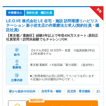
作業療法士
契約社員・嘱託社員
LE.O.VE 株式会社 LE 在宅・施設 訪問看護リハビリス
テーション 新小岩支店
の作業療法士求人(契約社員・嘱
託社員)
【東京都／葛飾区】経験3年以上で年収456万スタート♪原則正
社員登用！訪問未経験でもチャレンジOK
【モデル月収】
32.9
万円～
程度 ※臨床経験2年以
上3年未満モデル
給与
東京都 葛飾区
ＪＲ総武線「新小岩駅」（徒歩9分）
勤務地
■ご利用者様のお宅に訪問してリハビリを行います
※店舗から20分圏内が中心です（…
仕事内容
駅から徒歩10分以内
住宅手当・補助
託児所・育児補助
土日祝