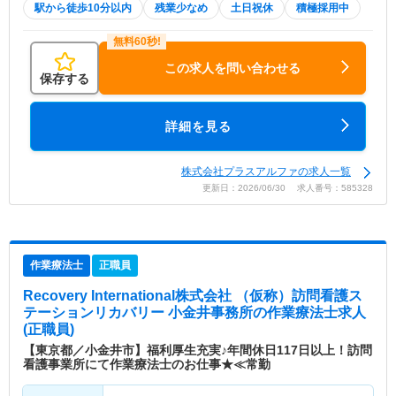
駅から徒歩10分以内
残業少なめ
土日祝休
積極採用中
この求人を問い合わせる
保存する
詳細を見る
株式会社プラスアルファの求人一覧
更新日：2026/06/30 求人番号：585328
作業療法士
正職員
Recovery International株式会社 （仮称）訪問看護ス
テーションリカバリー 小金井事務所
の作業療法士求人
(正職員)
【東京都／小金井市】福利厚生充実♪年間休日117日以上！訪問
看護事業所にて作業療法士のお仕事★≪常勤