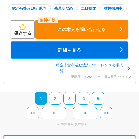
駅から徒歩10分以内
残業少なめ
土日祝休
積極採用中
この求人を問い合わせる
保存する
詳細を見る
特定非営利活動法人フローレンスの求人
一覧
更新日：2025/09/26 求人番号：580112
1
2
3
4
5
<<
<
>
>>
（1～20件目を表示中）