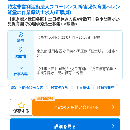
特定非営利活動法人フローレンス 障害児保育園ヘレン
経堂
の作業療法士求人(正職員)
【東京都／世田谷区】土日祝休み☆週4常勤可！希少な障がい
児保育園での理学療法士募集♪＜常勤＞
【モデル月収】
22.6
万円～
26.5
万円
程度
給与
東京都 世田谷区
小田急小田原線「経堂駅」（徒歩7
分）
勤務地
【仕事内容】 ■障がい児保育園にて児童療育業務 ・
未就学障がい児の保育 ・各種…
仕事内容
駅から徒歩10分以内
残業少なめ
土日祝休
積極採用中
この求人を問い合わせる
保存する
詳細を見る