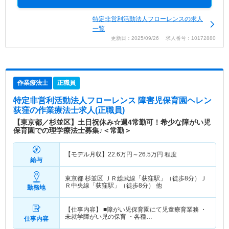
特定非営利活動法人フローレンスの求人
一覧
更新日：2025/09/26 求人番号：10172880
作業療法士
正職員
特定非営利活動法人フローレンス 障害児保育園ヘレン
荻窪
の作業療法士求人(正職員)
【東京都／杉並区】土日祝休み☆週4常勤可！希少な障がい児
保育園での理学療法士募集♪＜常勤＞
【モデル月収】
22.6
万円～
26.5
万円
程度
給与
東京都 杉並区
ＪＲ総武線「荻窪駅」（徒歩8分）Ｊ
Ｒ中央線「荻窪駅」（徒歩8分） 他
勤務地
【仕事内容】 ■障がい児保育園にて児童療育業務 ・
未就学障がい児の保育 ・各種…
仕事内容