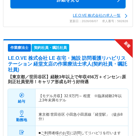
詳細を見る
LE.O.VE 株式会社の求人一覧
更新日：2026/08/07 求人番号：582826
作業療法士
契約社員・嘱託社員
LE.O.VE 株式会社 LE 在宅・施設 訪問看護リハビリス
テーション 経堂支店
の作業療法士求人(契約社員・嘱託
社員)
【東京都／世田谷区】経験3年以上で年収456万＋インセン♪原
則正社員登用！キャリア形成も叶う好待遇
【モデル月収】
32.9
万円～
程度 ※臨床経験2年以
上3年未満モデル
給与
東京都 世田谷区
小田急小田原線「経堂駅」（徒歩8
分）
勤務地
■ご利用者様のお宅に訪問してリハビリを行います