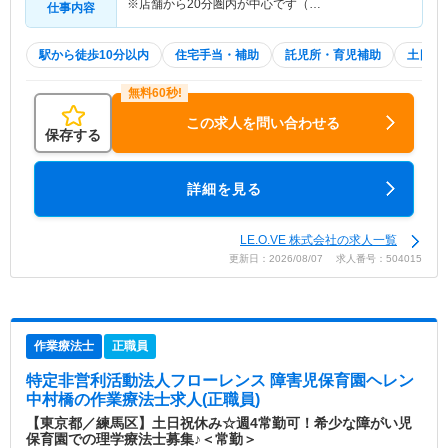
※店舗から20分圏内が中心です（…
仕事内容
駅から徒歩10分以内
住宅手当・補助
託児所・育児補助
土日祝
この求人を問い合わせる
保存する
詳細を見る
LE.O.VE 株式会社の求人一覧
更新日：2026/08/07 求人番号：504015
作業療法士
正職員
特定非営利活動法人フローレンス 障害児保育園ヘレン
中村橋
の作業療法士求人(正職員)
【東京都／練馬区】土日祝休み☆週4常勤可！希少な障がい児
保育園での理学療法士募集♪＜常勤＞