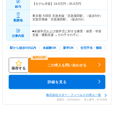
【モデル月収】
24.0
万円～
35.0
万円
給与
東京都 大田区
京急本線「京急蒲田駅」（徒歩5分）
京急空港線「京急蒲田駅」（徒歩5分）
勤務地
■未就学児および就学児に対する療育・保育・学習
支援・運動支援 →その子その子に…
仕事内容
駅から徒歩5分以内
未経験OK
新卒OK
住宅手当・補助
積
この求人を問い合わせる
保存する
詳細を見る
株式会社スター・フィールドの求人一覧
更新日：2025/08/21 求人番号：9737695