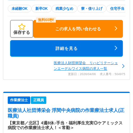
未経験OK
新卒OK
残業少なめ
寮・借り上げ
住宅手当・補
この求人を問い合わせる
保存する
詳細を見る
医療法人財団朔望会 リハビリテーショ
ンエーデルワイス病院の求人一覧
更新日：2026/04/06 求人番号：504975
作業療法士
正職員
医療法人社団博栄会 浮間中央病院
の作業療法士求人(正
職員)
【東京都／北区】4週8休♪手当・福利厚生充実◎ケアミックス
病院での作業療法士求人！＜常勤＞