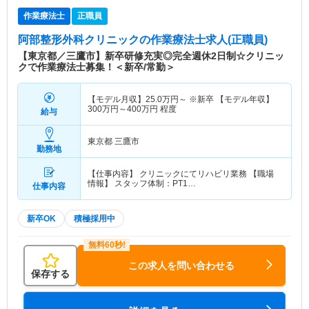
作業療法士
正職員
阿部整形外科クリニック
の作業療法士求人(正職員)
【東京都／三鷹市】新卒研修充実◎完全週休2日制☆クリニッ
クで作業療法士募集！＜新卒/常勤＞
【モデル月収】
25.0
万円～
※新卒 【モデル年収】
300
万円～
400
万円
程度
給与
東京都 三鷹市
勤務地
【仕事内容】 クリニックにてリハビリ業務 【職場
情報】 スタッフ体制：PT1…
仕事内容
新卒OK
積極採用中
この求人を問い合わせる
保存する