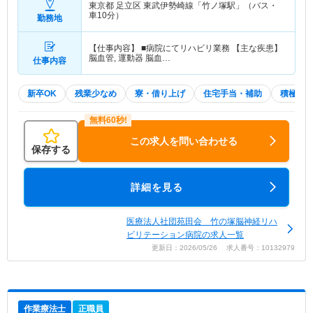
東京都 足立区
東武伊勢崎線「竹ノ塚駅」（バス・
車10分）
勤務地
【仕事内容】 ■病院にてリハビリ業務 【主な疾患】
脳血管, 運動器 脳血…
仕事内容
新卒OK
残業少なめ
寮・借り上げ
住宅手当・補助
積極採
この求人を問い合わせる
保存する
詳細を見る
医療法人社団苑田会 竹の塚脳神経リハ
ビリテーション病院の求人一覧
更新日：2026/05/26 求人番号：10132979
作業療法士
正職員