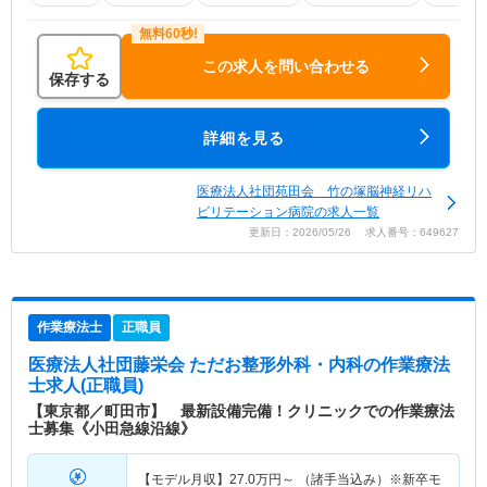
この求人を問い合わせる
保存する
詳細を見る
医療法人社団苑田会 竹の塚脳神経リハ
ビリテーション病院の求人一覧
更新日：2026/05/26 求人番号：649627
作業療法士
正職員
医療法人社団藤栄会 ただお整形外科・内科
の作業療法
士求人(正職員)
【東京都／町田市】 最新設備完備！クリニックでの作業療法
士募集《小田急線沿線》
【モデル月収】
27.0
万円～
（諸手当込み）※新卒モ