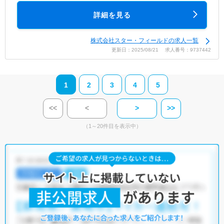
詳細を見る
株式会社スター・フィールドの求人一覧
更新日：2025/08/21 求人番号：9737442
1
2
3
4
5
<<
<
>
>>
（1～20件目を表示中）