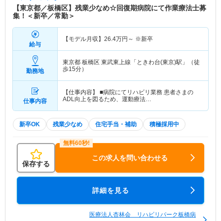
【東京都／板橋区】残業少なめ☆回復期病院にて作業療法士募
集！＜新卒／常勤＞
【モデル月収】
26.4
万円～
※新卒
給与
東京都 板橋区
東武東上線「ときわ台(東京)駅」（徒
歩15分）
勤務地
【仕事内容】 ■病院にてリハビリ業務 患者さまの
ADL向上を図るため、運動療法…
仕事内容
新卒OK
残業少なめ
住宅手当・補助
積極採用中
この求人を問い合わせる
保存する
詳細を見る
医療法人杏林会 リハビリパーク板橋病