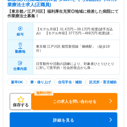
業療法士求人(正職員)
【東京都／江戸川区】福利厚生充実◎地域に根差した病院にて
作業療法士募集！
【モデル月収】
31.4
万円～
39.1
万円
程度(諸手当込
み) 【モデル年収】
377
万円～
469
万円
程度(諸手
給与
当込み)
東京都 江戸川区
都営新宿線「篠崎駅」（徒歩19
分）
勤務地
日常動作や活動の訓練により、対象者ひとりひとり
に対して医学的・社会的視点から身…
仕事内容
新卒OK
寮・借り上げ
住宅手当・補助
託児所・育児補助
この求人を問い合わせる
保存する
詳細を見る