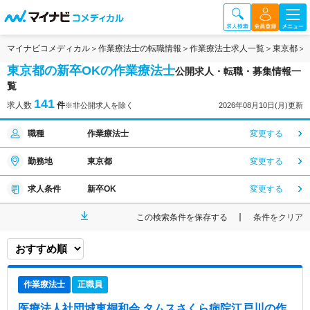
マイナビコメディカル
作業療法士の転職情報
作業療法士求人一覧
東京都
東京都の新卒OKの作業療法士
公開求人・転職・募集情報一
覧
141
求人数
件
※非公開求人を除く
2026年08月10日(月)更新
職種
作業療法士
変更する
勤務地
東京都
変更する
求人条件
新卒OK
変更する
この検索条件を保存する
条件をクリア
作業療法士
正職員
医療法人社団城東桐和会 タムスさくら病院江戸川
の作