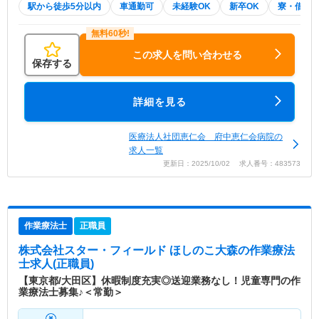
駅から徒歩5分以内
車通勤可
未経験OK
新卒OK
寮・借り
この求人を問い合わせる
保存する
詳細を見る
医療法人社団恵仁会 府中恵仁会病院の
求人一覧
更新日：2025/10/02 求人番号：483573
作業療法士
正職員
株式会社スター・フィールド ほしのこ大森
の作業療法
士求人(正職員)
【東京都/大田区】休暇制度充実◎送迎業務なし！児童専門の作
業療法士募集♪＜常勤＞