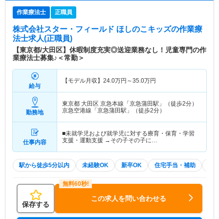
作業療法士
正職員
株式会社スター・フィールド ほしのこキッズ
の作業療
法士求人(正職員)
【東京都/大田区】休暇制度充実◎送迎業務なし！児童専門の作
業療法士募集♪＜常勤＞
【モデル月収】
24.0
万円～
35.0
万円
給与
東京都 大田区
京急本線「京急蒲田駅」（徒歩2分）
京急空港線「京急蒲田駅」（徒歩2分）
勤務地
■未就学児および就学児に対する療育・保育・学習
支援・運動支援 →その子その子に…
仕事内容
駅から徒歩5分以内
未経験OK
新卒OK
住宅手当・補助
積
この求人を問い合わせる
保存する