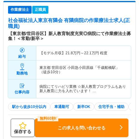
作業療法士
正職員
社会福祉法人東京有隣会 有隣病院
の作業療法士求人(正
職員)
【東京都/世田谷区】新人教育制度充実◎病院にて作業療法士募
集！＜常勤/新卒＞
【モデル月収】
21.8
万円～
22.1
万円
程度
給与
東京都 世田谷区
小田急小田原線「千歳船橋駅」
（徒歩10分）
勤務地
病院にてリハビリ業務 ☆新人教育プログラムもあり
新人教育に力を入れています！ …
仕事内容
駅から徒歩10分以内
車通勤可
新卒OK
住宅手当・補助
積
この求人を問い合わせる
保存する