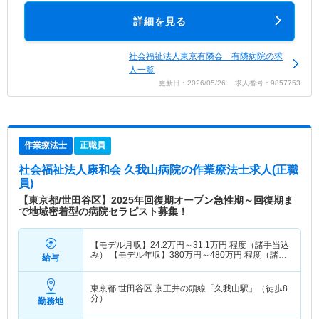
詳細を見る
社会福祉法人東京有隣会 有隣病院の求
人一覧
更新日：2026/05/26 求人番号：9857753
作業療法士
正職員
社会福祉法人康和会 久我山病院
の作業療法士求人(正職
員)
【東京都/世田谷区】2025年回復期オープン急性期～回復期ま
で地域密着型の病院セラピスト募集！
【モデル月収】
24.2
万円～
31.1
万円
程度（諸手当込
み） 【モデル年収】
380
万円～
480
万円
程度（諸手
給与
当込み）
東京都 世田谷区
京王井の頭線「久我山駅」（徒歩8
分）
勤務地