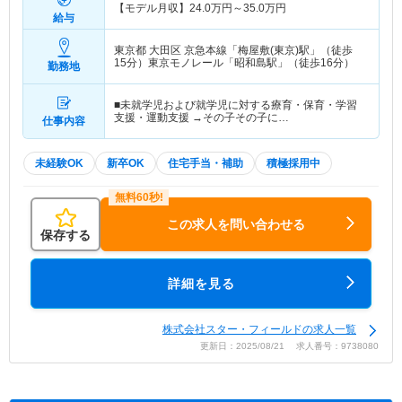
【モデル月収】
24.0
万円～
35.0
万円
給与
東京都 大田区
京急本線「梅屋敷(東京)駅」（徒歩
15分）東京モノレール「昭和島駅」（徒歩16分）
勤務地
■未就学児および就学児に対する療育・保育・学習
支援・運動支援 →その子その子に…
仕事内容
未経験OK
新卒OK
住宅手当・補助
積極採用中
この求人を問い合わせる
保存する
詳細を見る
株式会社スター・フィールドの求人一覧
更新日：2025/08/21 求人番号：9738080