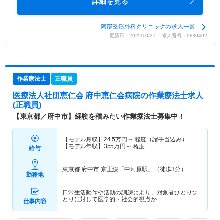
詳細を見る
阿部整形外科クリニックの求人一覧
更新日：2025/10/27 求人番号：9839492
作業療法士
正職員
医療法人社団恵仁会 府中恵仁会病院
の作業療法士求人
(正職員)
【東京都／府中市】経験を積みたい作業療法士募集中！
【モデル月収】
24.5
万円～
程度（諸手当込み）
【モデル年収】
355
万円～
程度
給与
東京都 府中市
京王線「中河原駅」（徒歩3分）
勤務地
日常生活動作や活動の訓練により、対象者ひとりひ
とりに対して医学的・社会的視点か…
仕事内容