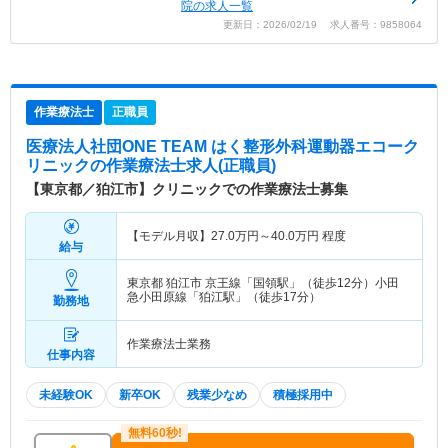
院の求人一覧
更新日：2026/02/19 求人番号：9858064
作業療法士
正職員
医療法人社団ONE TEAM はく整形外科運動器エコーク
リニック
の作業療法士求人(正職員)
【東京都／狛江市】クリニックでの作業療法士募集
【モデル月収】
27.0
万円～
40.0
万円
程度
給与
東京都 狛江市
京王線「国領駅」（徒歩12分）小田
急小田原線「狛江駅」（徒歩17分）
勤務地
作業療法士業務
仕事内容
未経験OK
新卒OK
残業少なめ
積極採用中