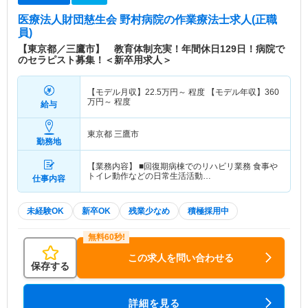
医療法人財団慈生会 野村病院
の作業療法士求人(正職
員)
【東京都／三鷹市】 教育体制充実！年間休日129日！病院で
のセラピスト募集！＜新卒用求人＞
【モデル月収】
22.5
万円～
程度 【モデル年収】
360
万円～
程度
給与
東京都 三鷹市
勤務地
【業務内容】 ■回復期病棟でのリハビリ業務 食事や
トイレ動作などの日常生活活動…
仕事内容
未経験OK
新卒OK
残業少なめ
積極採用中
この求人を問い合わせる
保存する
詳細を見る