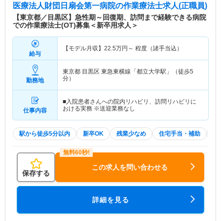
医療法人財団日扇会第一病院
の作業療法士求人(正職員)
【東京都／目黒区】急性期～回復期、訪問まで経験できる病院
での作業療法士(OT)募集＜新卒用求人＞
【モデル月収】
22.5
万円～
程度（諸手当込）
給与
東京都 目黒区
東急東横線「都立大学駅」（徒歩5
分）
勤務地
■入院患者さんへの院内リハビリ、訪問リハビリに
おける実務 ※送迎業務なし
仕事内容
駅から徒歩5分以内
新卒OK
残業少なめ
住宅手当・補助
積
この求人を問い合わせる
保存する
詳細を見る