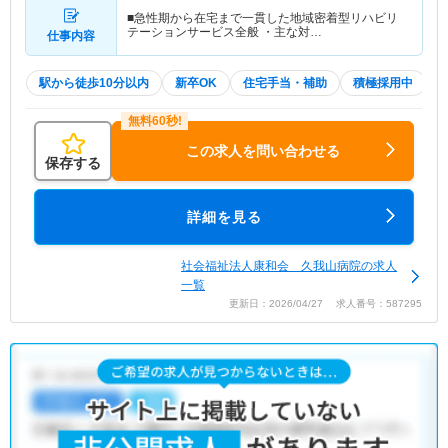
■急性期から在宅まで一貫した地域密着型リハビリ
テーションサービス全般 ・主な対…
仕事内容
駅から徒歩10分以内
新卒OK
住宅手当・補助
積極採用中
この求人を問い合わせる
保存する
詳細を見る
社会福祉法人康和会 久我山病院の求人
一覧
更新日：2026/04/27 求人番号：587295