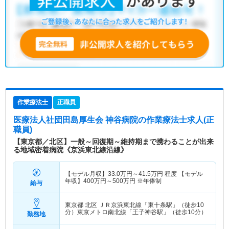
作業療法士
正職員
医療法人社団田島厚生会 神谷病院
の作業療法士求人(正
職員)
【東京都／北区】一般～回復期～維持期まで携わることが出来
る地域密着病院《京浜東北線沿線》
【モデル月収】
33.0
万円～
41.5
万円
程度 【モデル
年収】
400
万円～
500
万円
※年俸制
給与
東京都 北区
ＪＲ京浜東北線「東十条駅」（徒歩10
分）東京メトロ南北線「王子神谷駅」（徒歩10分）
勤務地