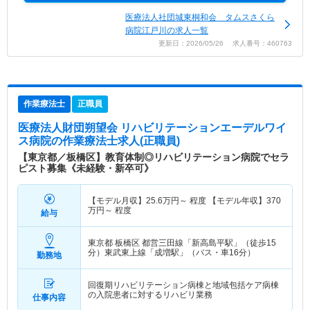
医療法人社団城東桐和会 タムスさくら
病院江戸川の求人一覧
更新日：2026/05/26 求人番号：460763
作業療法士
正職員
医療法人財団朔望会 リハビリテーションエーデルワイ
ス病院
の作業療法士求人(正職員)
【東京都／板橋区】教育体制◎リハビリテーション病院でセラ
ピスト募集《未経験・新卒可》
【モデル月収】
25.6
万円～
程度 【モデル年収】
370
万円～
程度
給与
東京都 板橋区
都営三田線「新高島平駅」（徒歩15
分）東武東上線「成増駅」（バス・車16分）
勤務地
回復期リハビリテーション病棟と地域包括ケア病棟
の入院患者に対するリハビリ業務
仕事内容