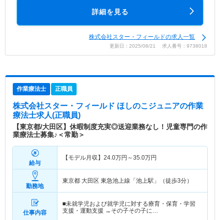
詳細を見る
株式会社スター・フィールドの求人一覧
更新日：2025/08/21 求人番号：9738018
作業療法士
正職員
株式会社スター・フィールド ほしのこジュニア
の作業
療法士求人(正職員)
【東京都/大田区】休暇制度充実◎送迎業務なし！児童専門の作
業療法士募集♪＜常勤＞
【モデル月収】
24.0
万円～
35.0
万円
給与
東京都 大田区
東急池上線「池上駅」（徒歩3分）
勤務地
■未就学児および就学児に対する療育・保育・学習
支援・運動支援 →その子その子に…
仕事内容