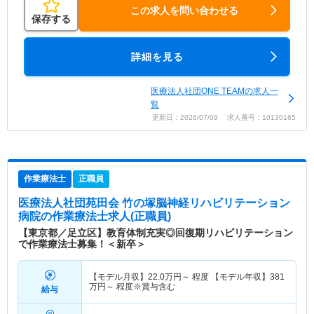
この求人を問い合わせる
保存する
詳細を見る
医療法人社団ONE TEAMの求人一
覧
更新日：2026/07/09 求人番号：10130165
作業療法士
正職員
医療法人社団苑田会 竹の塚脳神経リハビリテーション
病院
の作業療法士求人(正職員)
【東京都／足立区】教育体制充実◎回復期リハビリテーション
で作業療法士募集！＜新卒＞
【モデル月収】
22.0
万円～
程度 【モデル年収】
381
万円～
程度※賞与含む
給与