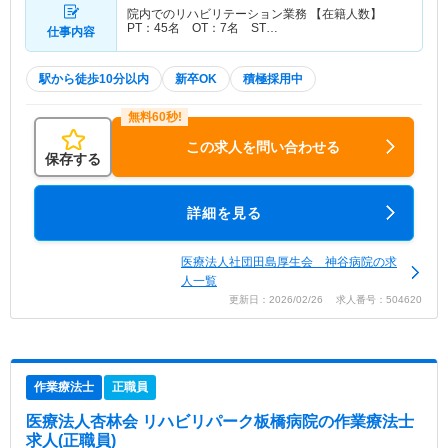
院内でのリハビリテーション業務 【在籍人数】
PT：45名 OT：7名 ST…
仕事内容
駅から徒歩10分以内
新卒OK
積極採用中
この求人を問い合わせる
保存する
詳細を見る
医療法人社団田島厚生会 神谷病院の求
人一覧
更新日：2026/02/26 求人番号：504620
作業療法士
正職員
医療法人杏林会 リハビリパーク板橋病院
の作業療法士
求人(正職員)