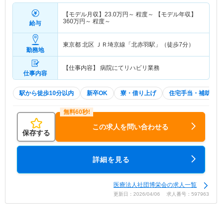
【モデル月収】
23.0
万円～
程度～ 【モデル年収】
360
万円～
程度～
給与
東京都 北区
ＪＲ埼京線「北赤羽駅」（徒歩7分）
勤務地
【仕事内容】 病院にてリハビリ業務
仕事内容
駅から徒歩10分以内
新卒OK
寮・借り上げ
住宅手当・補助
この求人を問い合わせる
保存する
詳細を見る
医療法人社団博栄会の求人一覧
更新日：2026/04/06 求人番号：597963