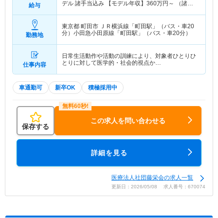
デル 諸手当込み 【モデル年収】
360
万円～
（諸手
給与
当込み）※新卒モデル 諸手当込み
東京都 町田市
ＪＲ横浜線「町田駅」（バス・車20
分）小田急小田原線「町田駅」（バス・車20分）
勤務地
日常生活動作や活動の訓練により、対象者ひとりひ
とりに対して医学的・社会的視点か…
仕事内容
車通勤可
新卒OK
積極採用中
この求人を問い合わせる
保存する
詳細を見る
医療法人社団藤栄会の求人一覧
更新日：2026/05/08 求人番号：670074