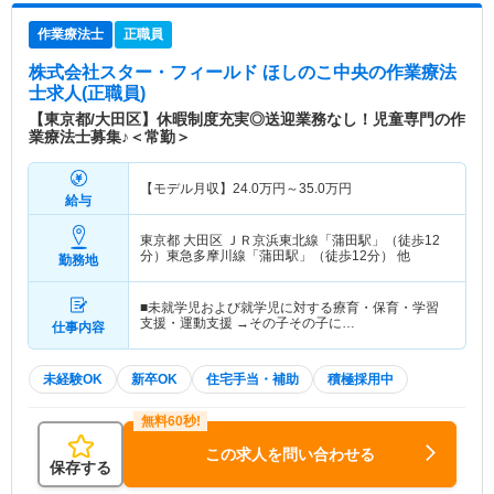
作業療法士
正職員
株式会社スター・フィールド ほしのこ中央
の作業療法
士求人(正職員)
【東京都/大田区】休暇制度充実◎送迎業務なし！児童専門の作
業療法士募集♪＜常勤＞
【モデル月収】
24.0
万円～
35.0
万円
給与
東京都 大田区
ＪＲ京浜東北線「蒲田駅」（徒歩12
分）東急多摩川線「蒲田駅」（徒歩12分） 他
勤務地
■未就学児および就学児に対する療育・保育・学習
支援・運動支援 →その子その子に…
仕事内容
未経験OK
新卒OK
住宅手当・補助
積極採用中
この求人を問い合わせる
保存する