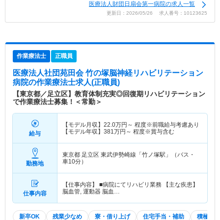
医療法人財団日扇会第一病院の求人一覧
更新日：2026/05/26 求人番号：10123625
作業療法士
正職員
医療法人社団苑田会 竹の塚脳神経リハビリテーション
病院
の作業療法士求人(正職員)
【東京都／足立区】教育体制充実◎回復期リハビリテーション
で作業療法士募集！＜常勤＞
【モデル月収】
22.0
万円～
程度※前職給与考慮あり
【モデル年収】
381
万円～
程度※賞与含む
給与
東京都 足立区
東武伊勢崎線「竹ノ塚駅」（バス・
車10分）
勤務地
【仕事内容】 ■病院にてリハビリ業務 【主な疾患】
脳血管, 運動器 脳血…
仕事内容
新卒OK
残業少なめ
寮・借り上げ
住宅手当・補助
積極採