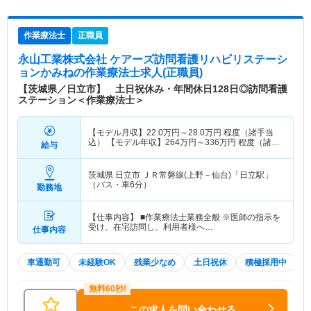
作業療法士
正職員
永山工業株式会社 ケアーズ訪問看護リハビリステーシ
ョンかみね
の作業療法士求人(正職員)
【茨城県／日立市】 土日祝休み・年間休日128日◎訪問看護
ステーション＜作業療法士＞
【モデル月収】
22.0
万円～
28.0
万円
程度（諸手当
込） 【モデル年収】
264
万円～
336
万円
程度（諸手
給与
当込）
茨城県 日立市
ＪＲ常磐線(上野－仙台)「日立駅」
（バス・車6分）
勤務地
【仕事内容】 ■作業療法士業務全般 ※医師の指示を
受け、在宅訪問し、利用者様へ…
仕事内容
車通勤可
未経験OK
残業少なめ
土日祝休
積極採用中
この求人を問い合わせる