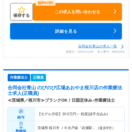
この求人を問い合わせる
保存する
詳細を見る
合同会社青山の求人一覧
更新日：2025/11/28 求人番号：9863183
作業療法士
正職員
合同会社青山 のびのび広場あおやま桜川店
の作業療法
士求人(正職員)
≪茨城県／桜川市≫ブランクOK！日固定休み♪作業療法士
【モデル月収】
30.0
万円～
程度(諸手当込み)
給与
茨城県 桜川市
ＪＲ水戸線「岩瀬駅」（徒歩9分）
勤務地