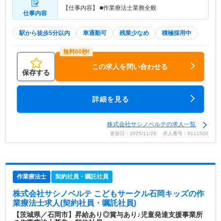
【仕事内容】 ■作業療法士業務全般
仕事内容
駅から徒歩5分以内
車通勤可
残業少なめ
積極採用中
この求人を問い合わせる
保存する
詳細を見る
株式会社サシノベルテの求人一覧
更新日：2025/11/28 求人番号：9111500
作業療法士
契約社員・嘱託社員
株式会社サシノベルテ こどもサークル石岡キッズ
の作
業療法士求人(契約社員・嘱託社員)
【茨城県／石岡市】昇給あり◎賞与あり♪児童発達支援事業所