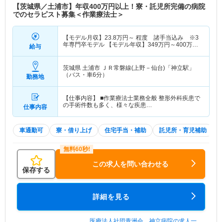
【茨城県／土浦市】年収400万円以上！寮・託児所完備の病院
でのセラピスト募集＜作業療法士＞
【モデル月収】
23.8
万円～
程度 諸手当込み ※3
年専門卒モデル 【モデル年収】
349
万円～
400
万円
給与
程度 諸手当込
茨城県 土浦市
ＪＲ常磐線(上野－仙台)「神立駅」
（バス・車6分）
勤務地
【仕事内容】 ■作業療法士業務全般 整形外科疾患で
の手術件数も多く、様々な疾患…
仕事内容
車通勤可
寮・借り上げ
住宅手当・補助
託児所・育児補助
この求人を問い合わせる
保存する
詳細を見る
医療法人社団青洲会 神立病院の求人一