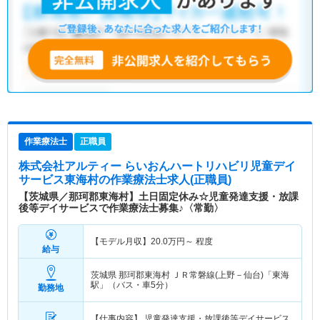
作業療法士
正職員
株式会社アルティー らいおんハートリハビリ児童デイ
サービス東海村
の作業療法士求人(正職員)
【茨城県／那珂郡東海村】土日固定休み☆児童発達支援・放課
後等デイサービスで作業療法士募集♪〈常勤〉
【モデル月収】
20.0
万円～
程度
給与
茨城県 那珂郡東海村
ＪＲ常磐線(上野－仙台)「東海
駅」（バス・車5分）
勤務地
【仕事内容】 児童発達支援・放課後等デイサービス