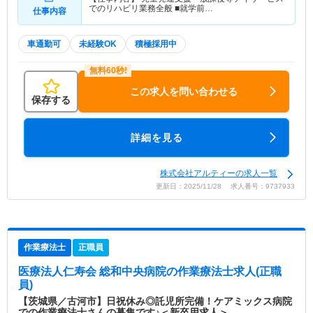
でのリハビリ業務全般 ■就学前…
仕事内容
車通勤可
未経験OK
積極採用中
この求人を問い合わせる
保存する
詳細を見る
株式会社アルティーの求人一覧
更新日：2025/11/28 求人番号：9737933
作業療法士
正職員
医療法人仁寿会 総和中央病院
の作業療法士求人(正職
員)
【茨城県／古河市】日祝休み◎託児所完備！ケアミックス病院
での作業療法士さんの募集です♪＜新卒用求人＞