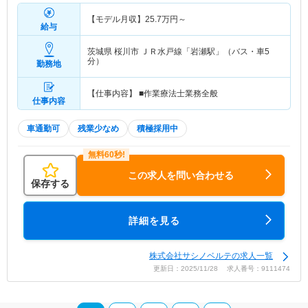
【モデル月収】
25.7
万円～
給与
茨城県 桜川市
ＪＲ水戸線「岩瀬駅」（バス・車5
分）
勤務地
【仕事内容】 ■作業療法士業務全般
仕事内容
車通勤可
残業少なめ
積極採用中
この求人を問い合わせる
保存する
詳細を見る
株式会社サシノベルテの求人一覧
更新日：2025/11/28 求人番号：9111474