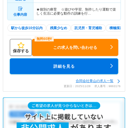
★個別の療育 ☆遊びや学習、制作したり運動で楽
しく生活に必要な動作の訓練を行…
仕事内容
駅から徒歩10分以内
残業少なめ
託児所・育児補助
積極採用中
この求人を問い合わせる
保存する
詳細を見る
合同会社青山の求人一覧
更新日：2025/11/28 求人番号：9863176