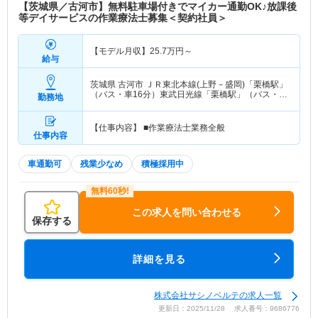
【茨城県／古河市】無料駐車場付きでマイカー通勤OK♪放課後
等デイサービスの作業療法士募集＜契約社員＞
【モデル月収】
25.7
万円～
給与
茨城県 古河市
ＪＲ東北本線(上野－盛岡)「栗橋駅」
（バス・車16分）東武日光線「栗橋駅」（バス・車
勤務地
16分）
【仕事内容】 ■作業療法士業務全般
仕事内容
車通勤可
残業少なめ
積極採用中
この求人を問い合わせる
保存する
詳細を見る
株式会社サシノベルテの求人一覧
更新日：2025/11/28 求人番号：9686776