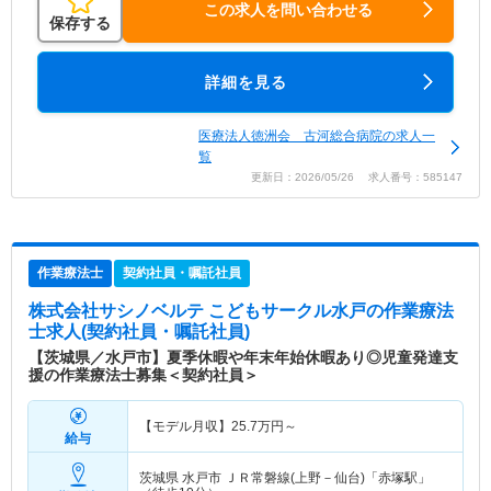
この求人を問い合わせる
保存する
詳細を見る
医療法人徳洲会 古河総合病院の求人一
覧
更新日：2026/05/26 求人番号：585147
作業療法士
契約社員・嘱託社員
株式会社サシノベルテ こどもサークル水戸
の作業療法
士求人(契約社員・嘱託社員)
【茨城県／水戸市】夏季休暇や年末年始休暇あり◎児童発達支
援の作業療法士募集＜契約社員＞
【モデル月収】
25.7
万円～
給与
茨城県 水戸市
ＪＲ常磐線(上野－仙台)「赤塚駅」