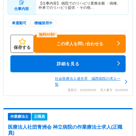
【仕事内容】 病院でのリハビリ業務全般 ・病棟、
外来でのリハビリ提供 ・その他…
仕事内容
車通勤可
積極採用中
この求人を問い合わせる
保存する
詳細を見る
社会医療法人達生堂 城西病院の求人一
覧
更新日：2026/05/26 求人番号：9146363
作業療法士
正職員
医療法人社団青洲会 神立病院
の作業療法士求人(正職
員)