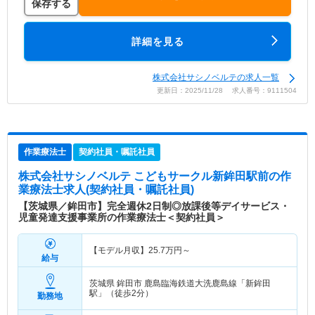
保存する
詳細を見る
株式会社サシノベルテの求人一覧
更新日：2025/11/28 求人番号：9111504
作業療法士
契約社員・嘱託社員
株式会社サシノベルテ こどもサークル新鉾田駅前
の作
業療法士求人(契約社員・嘱託社員)
【茨城県／鉾田市】完全週休2日制◎放課後等デイサービス・
児童発達支援事業所の作業療法士＜契約社員＞
【モデル月収】
25.7
万円～
給与
茨城県 鉾田市
鹿島臨海鉄道大洗鹿島線「新鉾田
駅」（徒歩2分）
勤務地