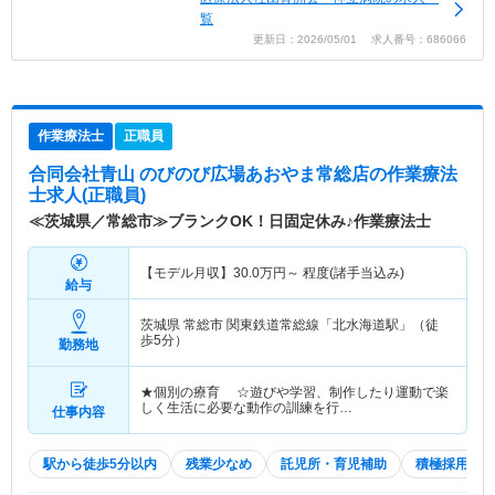
覧
更新日：2026/05/01 求人番号：686066
作業療法士
正職員
合同会社青山 のびのび広場あおやま常総店
の作業療法
士求人(正職員)
≪茨城県／常総市≫ブランクOK！日固定休み♪作業療法士
【モデル月収】
30.0
万円～
程度(諸手当込み)
給与
茨城県 常総市
関東鉄道常総線「北水海道駅」（徒
歩5分）
勤務地
★個別の療育 ☆遊びや学習、制作したり運動で楽
しく生活に必要な動作の訓練を行…
仕事内容
駅から徒歩5分以内
残業少なめ
託児所・育児補助
積極採用中