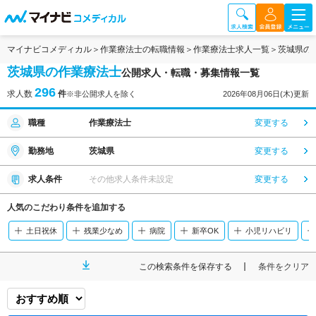
マイナビコメディカル
作業療法士の転職情報
作業療法士求人一覧
茨城県の
茨城県の作業療法士
公開求人・転職・募集情報一覧
296
求人数
件
※非公開求人を除く
2026年08月06日(木)更新
職種
作業療法士
変更する
勤務地
茨城県
変更する
求人条件
その他求人条件未設定
変更する
人気のこだわり条件を追加する
土日祝休
残業少なめ
病院
新卒OK
小児リハビリ
この検索条件を保存する
条件をクリア