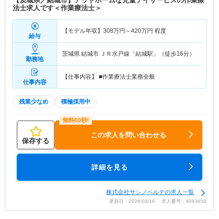
【茨城県／結城市】アットホームな児童デイサービスの作業療
法士求人です＜作業療法士＞
【モデル年収】
308
万円～
420
万円
程度
給与
茨城県 結城市
ＪＲ水戸線「結城駅」（徒歩16分）
勤務地
【仕事内容】 ■作業療法士業務全般
仕事内容
残業少なめ
積極採用中
この求人を問い合わせる
保存する
詳細を見る
株式会社サシノベルテの求人一覧
更新日：2026/04/16 求人番号：9083658