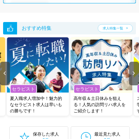
※各種数字情報は2022年10月 マイナビ調べによる
茨城県の作業療法士求人は296件あります。（2026年08月06日更新）
サイト上に掲載されている求人の他に、
非公開求人
もございます。
無料
転職支援サービス
にお申し込みいただくと、全求人からご希望条件に合
おすすめ特集
求人特集一覧
う求人を提案させていただきます。
茨城県の作業療法士求人では以下のような条件が人気です。
・
土日祝休
・
積極採用中
・
新卒OK
・
正社員(正職員)
・
病院
・
クリニック
・
介護福祉施設
・
訪問リハビリ(在宅医療)
・
小児リハビ
リ
・
保育園
・
その他
他の条件でも人気の求人がございますので、「こだわり条件」から検索
いただくか、お気軽にお問い合わせください。
セラピスト
セラピスト
全国の作業療法士求人
から検索いただくことも可能です。
夏入職求人増加中！魅力的
高年収＆土日休みを狙え
無料転職支援サービス
にお申し込みいただくと、ご希望条件をヒアリン
なセラピスト求人は早いも
る！人気の訪問リハ求人を
グした上で求人をご提案いたします。
の勝ちです！
ご紹介します！
ご希望条件がまだ定まっていない方は
人気の希望条件をピックアップし
た求人特集
をぜひご活用ください。
転職支援の他、情報収集や募集状況の確認も、お気軽にご相談くださ
い。
保存した求人
最近見た求人