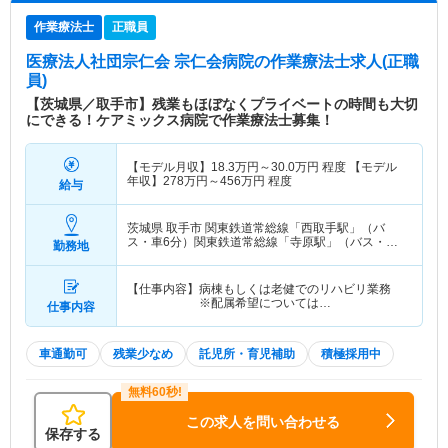
作業療法士
正職員
医療法人社団宗仁会 宗仁会病院
の作業療法士求人(正職
員)
【茨城県／取手市】残業もほぼなくプライベートの時間も大切
にできる！ケアミックス病院で作業療法士募集！
【モデル月収】
18.3
万円～
30.0
万円
程度 【モデル
年収】
278
万円～
456
万円
程度
給与
茨城県 取手市
関東鉄道常総線「西取手駅」（バ
ス・車6分）関東鉄道常総線「寺原駅」（バス・車4
勤務地
分） 他
【仕事内容】病棟もしくは老健でのリハビリ業務
※配属希望については…
仕事内容
車通勤可
残業少なめ
託児所・育児補助
積極採用中
この求人を問い合わせる
保存する