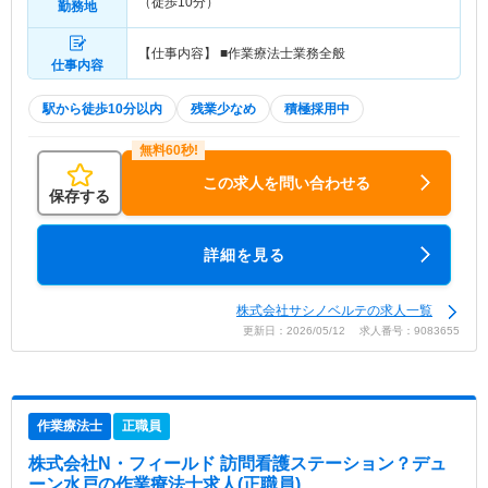
（徒歩10分）
勤務地
【仕事内容】 ■作業療法士業務全般
仕事内容
駅から徒歩10分以内
残業少なめ
積極採用中
この求人を問い合わせる
保存する
詳細を見る
株式会社サシノベルテの求人一覧
更新日：2026/05/12 求人番号：9083655
作業療法士
正職員
株式会社N・フィールド 訪問看護ステーション？デュ
ーン水戸
の作業療法士求人(正職員)