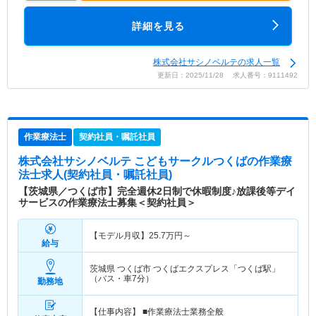
詳細を見る
株式会社サシノベルテの求人一覧
更新日：2025/11/28 求人番号：9111492
作業療法士
契約社員・嘱託社員
株式会社サシノベルテ こどもサークルつくば
の作業療
法士求人(契約社員・嘱託社員)
【茨城県／つくば市】完全週休2日制で休暇制度♪放課後等デイ
サービスの作業療法士募集＜契約社員＞
【モデル月収】
25.7
万円～
給与
茨城県 つくば市
つくばエクスプレス「つくば駅」
（バス・車7分）
勤務地
【仕事内容】 ■作業療法士業務全般