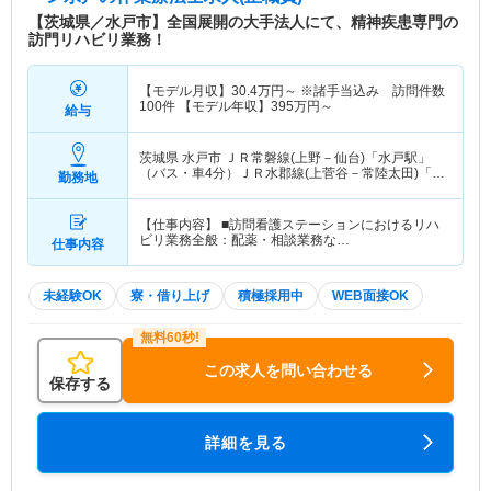
【茨城県／水戸市】全国展開の大手法人にて、精神疾患専門の
訪門リハビリ業務！
【モデル月収】
30.4
万円～
※諸手当込み 訪問件数
100件 【モデル年収】
395
万円～
給与
茨城県 水戸市
ＪＲ常磐線(上野－仙台)「水戸駅」
（バス・車4分）ＪＲ水郡線(上菅谷－常陸太田)「水
勤務地
戸駅」（バス・車4分） 他
【仕事内容】 ■訪問看護ステーションにおけるリハ
ビリ業務全般：配薬・相談業務な…
仕事内容
未経験OK
寮・借り上げ
積極採用中
WEB面接OK
この求人を問い合わせる
保存する
詳細を見る