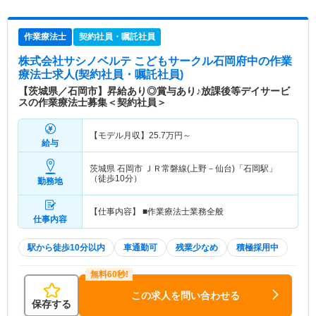
作業療法士
契約社員・嘱託社員
株式会社サシノベルテ こどもサークル石岡府中
の作業
療法士求人(契約社員・嘱託社員)
【茨城県／石岡市】昇給あり◎賞与あり♪放課後等デイサービ
スの作業療法士募集＜契約社員＞
【モデル月収】
25.7
万円～
給与
茨城県 石岡市
ＪＲ常磐線(上野－仙台)「石岡駅」
（徒歩10分）
勤務地
【仕事内容】 ■作業療法士業務全般
仕事内容
駅から徒歩10分以内
車通勤可
残業少なめ
積極採用中
この求人を問い合わせる
保存する