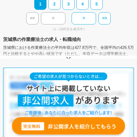
1
2
3
4
5
<<
<
>
>>
（1～20件目を表示中）
茨城県の作業療法士の求人・転職傾向
茨城県における作業療法士の平均年収は427.8万円で、全国平均の426.5万
円と比較するとやや高い状況です（ただし、年収データは理学療法士、
言語聴覚士、視能訓練士を含む統計値です）。また、作業療法士の求人
賃金（月額）は、全国平均が25.5万円で、茨城県は22.7万～28.7万円とな
っています。
有効求人倍率は、全国平均が4.03倍なのに対して、茨城県は7.18倍。茨城
県における作業療法士の需要は高いと言えます。加えて、茨城県には病
院が172施設、クリニックが1,399施設、介護施設が3,913施設あり、作業
療法士として働ける施設が豊富です。そのため、多種多様な求人の中か
ら希望の条件に合った職場を見つけることができるでしょう。
マイナビコメディカルには、【車通勤可】【積極採用中】【残業少な
め】など、多種多様な作業療法士の求人がそろっています。さらに、マ
イナビコメディカルでは、限定求人や非公開求人のご紹介も可能です。
ぜひ一度ご相談ください。