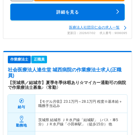
詳細を見る
医療法人社団宗仁会の求人一覧
更新日：2026/07/02 求人番号：9099395
作業療法士
正職員
社会医療法人達生堂 城西病院
の作業療法士求人(正職
員)
【茨城県／結城市】夏季冬季休暇あり☆マイカー通勤可の病院
で作業療法士募集♪〈常勤〉
【モデル月収】
23.1
万円～
28.1
万円
程度※基本給＋
職務手当込み
給与
茨城県 結城市
ＪＲ水戸線「結城駅」（バス・車5
分）ＪＲ水戸線「小田林駅」（徒歩15分） 他
勤務地