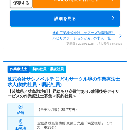
保存する
詳細を見る
永山工業株式会社 ケアーズ訪問看護リ
ハビリステーションかみ...の求人一覧
更新日：2025/11/28 求人番号：642438
作業療法士
契約社員・嘱託社員
株式会社サシノベルテ こどもサークル境
の作業療法士
求人(契約社員・嘱託社員)
【茨城県／猿島郡境町】昇給あり◎賞与あり♪放課後等デイサ
ービスの作業療法士募集＜契約社員＞
【モデル月収】
25.7
万円～
給与
茨城県 猿島郡境町
東武日光線「南栗橋駅」（バ
ス・車23分）
勤務地