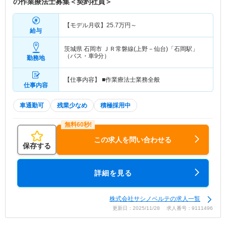
の作業療法士募集＜契約社員＞
【モデル月収】
25.7
万円～
給与
茨城県 石岡市
ＪＲ常磐線(上野－仙台)「石岡駅」
（バス・車9分）
勤務地
【仕事内容】 ■作業療法士業務全般
仕事内容
車通勤可
残業少なめ
積極採用中
この求人を問い合わせる
保存する
詳細を見る
株式会社サシノベルテの求人一覧
更新日：2025/11/28 求人番号：9111496