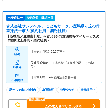
作業療法士
契約社員・嘱託社員
株式会社サシノベルテ こどもサークル鹿嶋緑ヶ丘
の作
業療法士求人(契約社員・嘱託社員)
【茨城県／鹿嶋市】駅から徒歩6分◎放課後等デイサービスの
作業療法士募集＜契約社員＞
【モデル月収】
25.7
万円～
給与
茨城県 鹿嶋市
ＪＲ鹿島線「鹿島神宮駅」（徒歩6
分）
勤務地
【仕事内容】 ■作業療法士業務全般
仕事内容
駅から徒歩10分以内
車通勤可
残業少なめ
積極採用中
この求人を問い合わせる