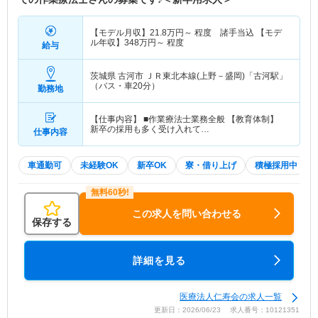
【モデル月収】
21.8
万円～
程度 諸手当込 【モデ
ル年収】
348
万円～
程度
給与
茨城県 古河市
ＪＲ東北本線(上野－盛岡)「古河駅」
（バス・車20分）
勤務地
【仕事内容】 ■作業療法士業務全般 【教育体制】
新卒の採用も多く受け入れて…
仕事内容
車通勤可
未経験OK
新卒OK
寮・借り上げ
積極採用中
この求人を問い合わせる
保存する
詳細を見る
医療法人仁寿会の求人一覧
更新日：2026/06/23 求人番号：10121351