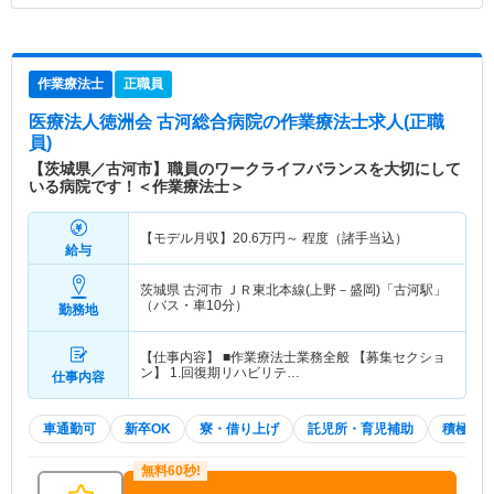
作業療法士
正職員
医療法人徳洲会 古河総合病院
の作業療法士求人(正職
員)
【茨城県／古河市】職員のワークライフバランスを大切にして
いる病院です！＜作業療法士＞
【モデル月収】
20.6
万円～
程度（諸手当込）
給与
茨城県 古河市
ＪＲ東北本線(上野－盛岡)「古河駅」
（バス・車10分）
勤務地
【仕事内容】 ■作業療法士業務全般 【募集セクショ
ン】 1.回復期リハビリテ…
仕事内容
車通勤可
新卒OK
寮・借り上げ
託児所・育児補助
積極採