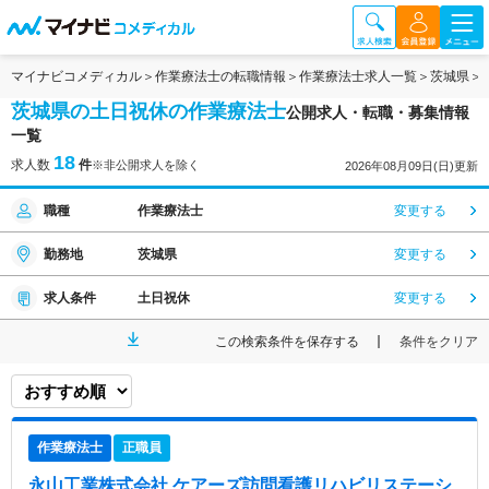
マイナビコメディカル
作業療法士の転職情報
作業療法士求人一覧
茨城県
茨城県の土日祝休の作業療法士
公開求人・転職・募集情報
一覧
18
求人数
件
※非公開求人を除く
2026年08月09日(日)更新
職種
作業療法士
変更する
勤務地
茨城県
変更する
求人条件
土日祝休
変更する
この検索条件を保存する
条件をクリア
作業療法士
正職員
永山工業株式会社 ケアーズ訪問看護リハビリステーシ