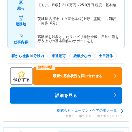
【モデル月収】
21.0
万円～
25.0
万円
程度 基本給
給与
茨城県 古河市
ＪＲ東北本線(上野－盛岡)「古河駅」
（徒歩10分）
勤務地
高齢者を対象としたリハビリ業務全般。日常生活を
行う上での基本動作のサポートをし…
仕事内容
駅から徒歩10分以内
車通勤可
残業少なめ
土日祝休
最新の募集状況を問い合わせる
保存する
詳細を見る
株式会社ヒューマン・ケアの求人一覧
更新日：2025/11/28 求人番号：9017788