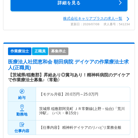
詳細を見る
株式会社キャリアプラスの求人一覧
更新日：2026/07/08 求人番号：541234
作業療法士
正職員
募集停止
医療法人社団恵和会 朝田病院 デイケア
の作業療法士求
人(正職員)
【茨城県/稲敷郡】昇給あり◎賞与あり！精神科病院のデイケア
で作業療法士募集♪〈常勤〉
【モデル月収】
20.0
万円～
25.0
万円
給与
茨城県 稲敷郡阿見町
ＪＲ常磐線(上野－仙台)「荒川
沖駅」（バス・車15分）
勤務地
【仕事内容】 精神科デイケアのリハビリ業務全般
仕事内容