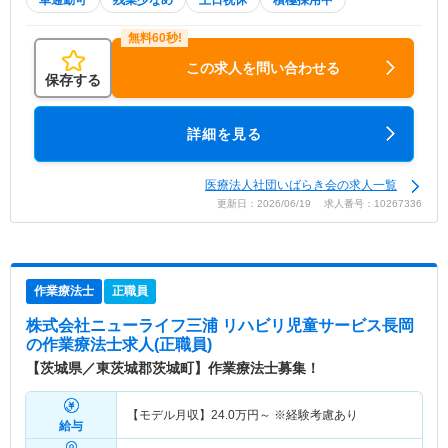
車通勤可
残業少なめ
土日祝休
積極採用中
この求人を問い合わせる
保存する
詳細を見る
医療法人社団いばらき会の求人一覧
更新日：2026/06/19 求人番号：10267336
作業療法士
正職員
株式会社ニューライフ三浦 リハビリ児童サービス長岡
の作業療法士求人(正職員)
【茨城県／東茨城郡茨城町】作業療法士募集！
【モデル月収】
24.0
万円～
※経験考慮あり
給与