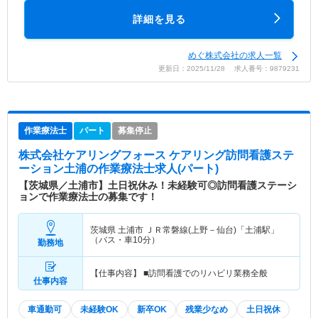
詳細を見る
めぐ株式会社の求人一覧
更新日：2025/11/28 求人番号：9879231
作業療法士
パート
募集停止
株式会社ケアリングフォース ケアリング訪問看護ステ
ーション土浦
の作業療法士求人(パート)
【茨城県／土浦市】土日祝休み！未経験可◎訪問看護ステーシ
ョンで作業療法士の募集です！
茨城県 土浦市
ＪＲ常磐線(上野－仙台)「土浦駅」
（バス・車10分）
勤務地
【仕事内容】 ■訪問看護でのリハビリ業務全般
仕事内容
車通勤可
未経験OK
新卒OK
残業少なめ
土日祝休