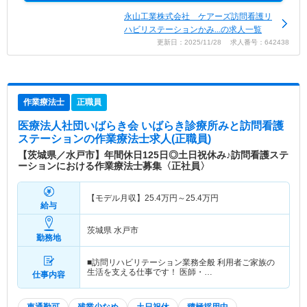
永山工業株式会社 ケアーズ訪問看護リ
ハビリステーションかみ...の求人一覧
更新日：2025/11/28 求人番号：642438
作業療法士
正職員
医療法人社団いばらき会 いばらき診療所みと訪問看護
ステーション
の作業療法士求人(正職員)
【茨城県／水戸市】年間休日125日◎土日祝休み♪訪問看護ステ
ーションにおける作業療法士募集〈正社員〉
【モデル月収】
25.4
万円～
25.4
万円
給与
茨城県 水戸市
勤務地
■訪問リハビリテーション業務全般 利用者ご家族の
生活を支える仕事です！ 医師・…
仕事内容