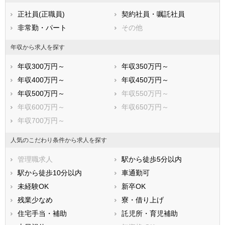
熊本県
大分県
宮崎県
正社員(正職員)
契約社員・嘱託社員
鹿児島県
沖縄県
非常勤・パート
その他
年収から求人を探す
年収300万円～
年収350万円～
年収400万円～
年収450万円～
年収500万円～
年収550万円～
年収600万円～
年収650万円～
年収700万円～
人気のこだわり条件から求人を探す
管理職求人
駅から徒歩5分以内
駅から徒歩10分以内
車通勤可
未経験OK
新卒OK
残業少なめ
寮・借り上げ
住宅手当・補助
託児所・育児補助