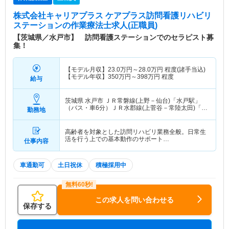
株式会社キャリアプラス ケアプラス訪問看護リハビリ
ステーション
の作業療法士求人(正職員)
【茨城県／水戸市】 訪問看護ステーションでのセラピスト募
集！
【モデル月収】
23.0
万円～
28.0
万円
程度(諸手当込)
【モデル年収】
350
万円～
398
万円
程度
給与
茨城県 水戸市
ＪＲ常磐線(上野－仙台)「水戸駅」
（バス・車6分）ＪＲ水郡線(上菅谷－常陸太田)「水
勤務地
戸駅」（バス・車6分） 他
高齢者を対象とした訪問リハビリ業務全般。日常生
活を行う上での基本動作のサポート…
仕事内容
車通勤可
土日祝休
積極採用中
この求人を問い合わせる
保存する