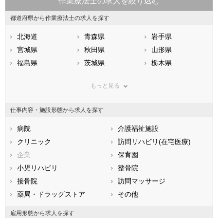
作業療法士の求人を絞り込む
都道府県から作業療法士の求人を探す
北海道
青森県
岩手県
宮城県
秋田県
山形県
福島県
茨城県
栃木県
群馬県
埼玉県
千葉県
もっと見る
東京都
神奈川県
新潟県
山梨県
長野県
富山県
仕事内容・施設形態から求人を探す
石川県
福井県
岐阜県
静岡県
病院
愛知県
介護福祉施設
三重県
滋賀県
クリニック
京都府
訪問リハビリ(在宅医療)
大阪府
兵庫県
企業
奈良県
保育園
和歌山県
鳥取県
小児リハビリ
島根県
整骨院
岡山県
広島県
接骨院
山口県
訪問マッサージ
徳島県
香川県
薬局・ドラッグストア
愛媛県
その他
高知県
福岡県
佐賀県
長崎県
雇用形態から求人を探す