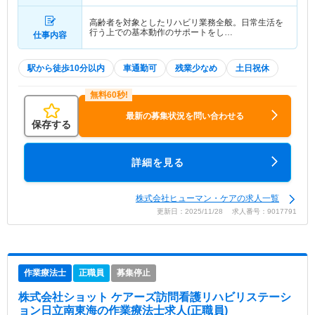
高齢者を対象としたリハビリ業務全般。日常生活を
行う上での基本動作のサポートをし…
仕事内容
駅から徒歩10分以内
車通勤可
残業少なめ
土日祝休
最新の募集状況を問い合わせる
保存する
詳細を見る
株式会社ヒューマン・ケアの求人一覧
更新日：2025/11/28 求人番号：9017791
作業療法士
正職員
募集停止
株式会社ショット ケアーズ訪問看護リハビリステーシ
ョン日立南東海
の作業療法士求人(正職員)