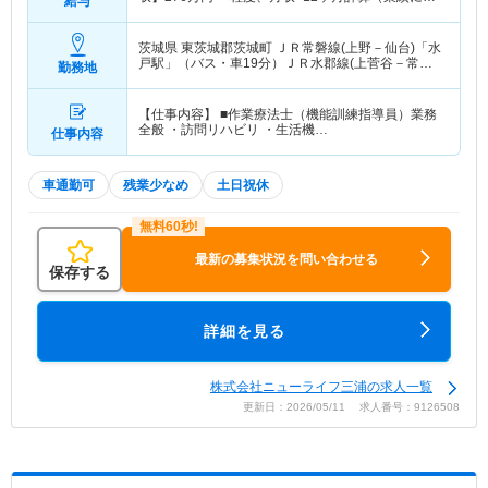
給与
り別途賞与支給）
茨城県 東茨城郡茨城町
ＪＲ常磐線(上野－仙台)「水
戸駅」（バス・車19分）ＪＲ水郡線(上菅谷－常陸
勤務地
太田)「水戸駅」（バス・車19分） 他
【仕事内容】 ■作業療法士（機能訓練指導員）業務
全般 ・訪問リハビリ ・生活機…
仕事内容
車通勤可
残業少なめ
土日祝休
最新の募集状況を問い合わせる
保存する
詳細を見る
株式会社ニューライフ三浦の求人一覧
更新日：2026/05/11 求人番号：9126508