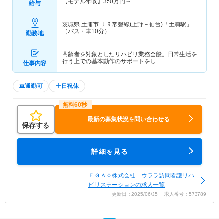
【モデル年収】
350
万円～
給与
茨城県 土浦市
ＪＲ常磐線(上野－仙台)「土浦駅」
（バス・車10分）
勤務地
高齢者を対象としたリハビリ業務全般。日常生活を
行う上での基本動作のサポートをし…
仕事内容
車通勤可
土日祝休
最新の募集状況を問い合わせる
保存する
詳細を見る
ＥＧＡＯ株式会社 ウララ訪問看護リハ
ビリステーションの求人一覧
更新日：2025/06/25 求人番号：573789