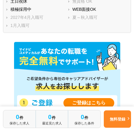
土日祝休
無資格 OK
積極採用中
WEB面接OK
2027年4月入職可
夏～秋入職可
1月入職可
ご登録はこちら
0
0
0
件
件
件
無料登録
保存した求人
最近見た求人
保存した条件