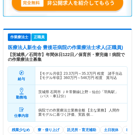
作業療法士
正職員
医療法人新生会 豊後荘病院
の作業療法士求人(正職員)
【茨城県／石岡市】年間休日122日／保育所・寮完備！病院で
の作業療法士募集
【モデル月収】
23.3
万円～
35.3
万円
程度 諸手当込
【モデル年収】
360
万円～
546
万円
程度 賞与込
給与
茨城県 石岡市
ＪＲ常磐線(上野－仙台)「羽鳥駅」
（バス・車12分）
勤務地
病院での作業療法士業務全般 【主な業務】 人間作
業モデルに基づく評価、実践 個…
仕事内容
残業少なめ
寮・借り上げ
託児所・育児補助
土日祝休
積極