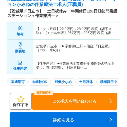
ョンかみね
の作業療法士求人(正職員)
【茨城県／日立市】 土日祝休み・年間休日128日◎訪問看護
ステーション＜作業療法士＞
【モデル月収】
22.0
万円～
28.0
万円
程度（諸手当
込） 【モデル年収】
264
万円～
336
万円
程度（諸手
給与
当込）
茨城県 日立市
ＪＲ常磐線(上野－仙台)「日立駅」
（バス・車6分）
勤務地
【仕事内容】 ■作業療法士業務全般 ※医師の指示を
受け、在宅訪問し、利用者様へ…
仕事内容
車通勤可
未経験OK
残業少なめ
土日祝休
積極採用中
この求人を問い合わせる
保存する
詳細を見る