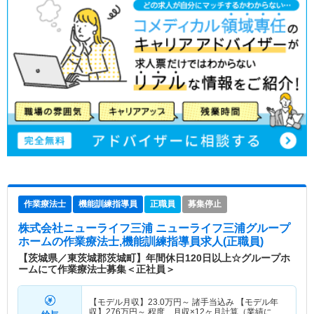
作業療法士
機能訓練指導員
正職員
募集停止
株式会社ニューライフ三浦 ニューライフ三浦グループ
ホーム
の作業療法士,機能訓練指導員求人(正職員)
【茨城県／東茨城郡茨城町】年間休日120日以上☆グループホ
ームにて作業療法士募集＜正社員＞
【モデル月収】
23.0
万円～
諸手当込み 【モデル年
収】
276
万円～
程度、月収×12ヶ月計算（業績によ