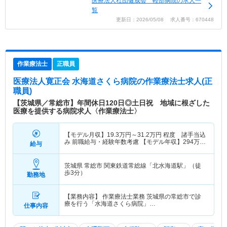
医療法人社団健成会 軽部病院の求人一
覧
更新日：2026/05/08 求人番号：670448
作業療法士
正職員
医療法人寛正会 水海道さくら病院
の作業療法士求人(正
職員)
【茨城県／常総市】年間休日120日◎土日祝 地域に根ざした
医療を提供する病院求人〈作業療法士〉
【モデル月収】
19.3
万円～
31.2
万円
程度 諸手当込
み 前職給与・経験年数考慮 【モデル年収】
294
万円
給与
～
程度 諸手当込
茨城県 常総市
関東鉄道常総線「北水海道駅」（徒
歩3分）
勤務地
【業務内容】 作業療法士業務 茨城県の常総市で診
療を行う「水海道さくら病院」…
仕事内容