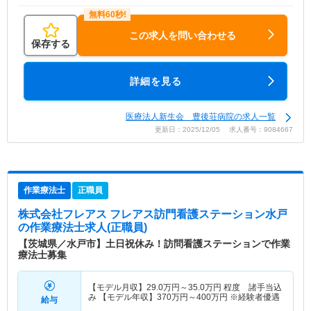
この求人を問い合わせる
保存する
詳細を見る
医療法人新生会 豊後荘病院の求人一覧
更新日：2025/12/05 求人番号：9084667
作業療法士
正職員
株式会社フレアス フレアス訪門看護ステーション水戸
の作業療法士求人(正職員)
【茨城県／水戸市】土日祝休み！訪問看護ステーションで作業
療法士募集
【モデル月収】
29.0
万円～
35.0
万円
程度 諸手当込
み 【モデル年収】
370
万円～
400
万円
※経験者優遇
給与