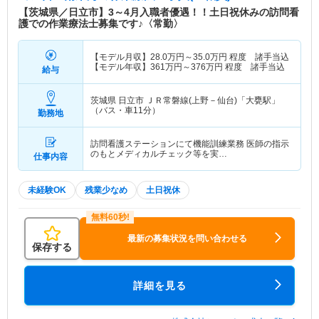
【茨城県／日立市】3～4月入職者優遇！！土日祝休みの訪問看
護での作業療法士募集です♪〈常勤〉
【モデル月収】
28.0
万円～
35.0
万円
程度 諸手当込
【モデル年収】
361
万円～
376
万円
程度 諸手当込
給与
茨城県 日立市
ＪＲ常磐線(上野－仙台)「大甕駅」
（バス・車11分）
勤務地
訪問看護ステーションにて機能訓練業務 医師の指示
のもとメディカルチェック等を実…
仕事内容
未経験OK
残業少なめ
土日祝休
最新の募集状況を問い合わせる
保存する
詳細を見る