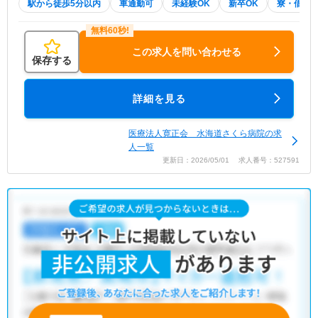
駅から徒歩5分以内
車通勤可
未経験OK
新卒OK
寮・借り
この求人を問い合わせる
保存する
詳細を見る
医療法人寛正会 水海道さくら病院の求
人一覧
更新日：2026/05/01 求人番号：527591