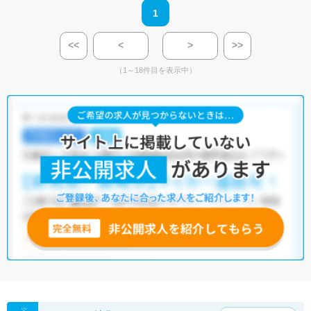
1
<<
<
>
>>
（1～18件目を表示中）