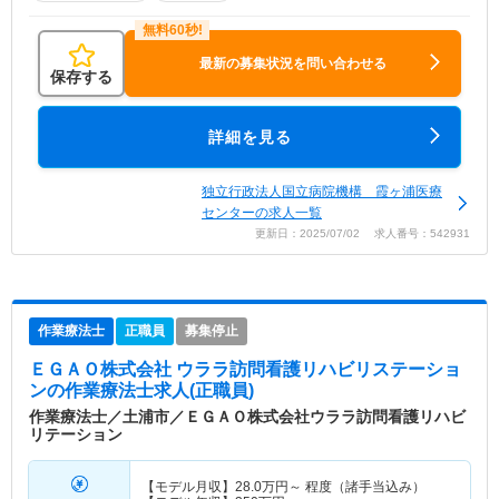
最新の募集状況を問い合わせる
保存する
詳細を見る
独立行政法人国立病院機構 霞ヶ浦医療
センターの求人一覧
更新日：2025/07/02 求人番号：542931
作業療法士
正職員
募集停止
ＥＧＡＯ株式会社 ウララ訪問看護リハビリステーショ
ン
の作業療法士求人(正職員)
作業療法士／土浦市／ＥＧＡＯ株式会社ウララ訪問看護リハビ
リテーション
【モデル月収】
28.0
万円～
程度（諸手当込み）