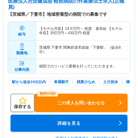
医療法人社団健成会 軽部病院
の作業療法士求人(正職
員)
【茨城県／下妻市】地域密着型の病院での募集です
【モデル月収】
19.5
万円～
程度 基本給 【モデル
年収】
350
万円～
430
万円
程度
給与
茨城県 下妻市
関東鉄道常総線「下妻駅」（徒歩8
分）
勤務地
病院でのリハビリ業務を行っていただきます。
仕事内容
駅から徒歩10分以内
車通勤可
残業少なめ
土日祝休
積極採
この求人を問い合わせる
保存する
詳細を見る