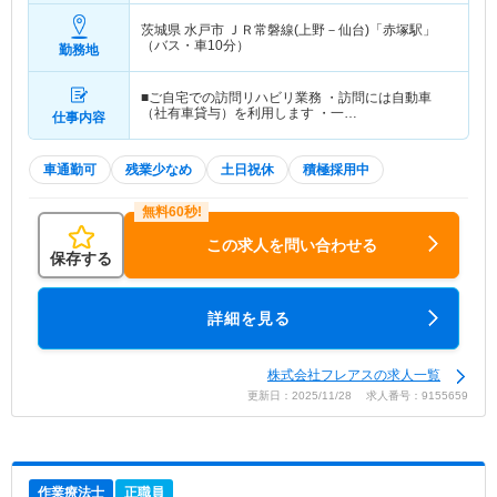
茨城県 水戸市
ＪＲ常磐線(上野－仙台)「赤塚駅」
（バス・車10分）
勤務地
■ご自宅での訪問リハビリ業務 ・訪問には自動車
（社有車貸与）を利用します ・一…
仕事内容
車通勤可
残業少なめ
土日祝休
積極採用中
この求人を問い合わせる
保存する
詳細を見る
株式会社フレアスの求人一覧
更新日：2025/11/28 求人番号：9155659
作業療法士
正職員