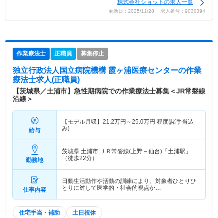
株式会社ショットの求人一覧
更新日：2025/11/28 求人番号：9030394
作業療法士
正職員
募集停止
独立行政法人国立病院機構 霞ヶ浦医療センター
の作業
療法士求人(正職員)
【茨城県／土浦市】急性期病院での作業療法士募集＜JR常磐線
沿線＞
【モデル月収】
21.2
万円～
25.0
万円
程度(諸手当込
み)
給与
茨城県 土浦市
ＪＲ常磐線(上野－仙台)「土浦駅」
（徒歩22分）
勤務地
日動生活動作や活動の訓練により、対象者ひとりひ
とりに対して医学的・社会的視点か…
仕事内容
住宅手当・補助
土日祝休