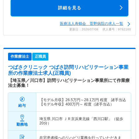
詳細を見る
医療法人寿鶴会 菅野病院の求人一覧
更新日：2026/07/08 求人番号：9782160
作業療法士
正職員
つばさクリニック つばさ訪問リハビリテーション事業
所
の作業療法士求人(正職員)
【埼玉県／川口市】訪問リハビリテーション事業所にて作業療
法士募集！
【モデル月収】
26.5
万円～
28.1
万円
程度 諸手当込
【モデル年収】
400
万円～
程度（諸手当込）
給与
埼玉県 川口市
ＪＲ京浜東北線「西川口駅」（徒歩
20分）
勤務地
在宅患者様へのリハビリ業務を行っていただきま