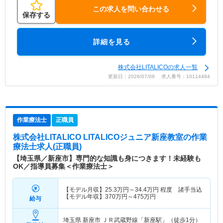
この求人を問い合わせる
保存する
詳細を見る
株式会社LITALICOの求人一覧
更新日：2026/07/08 求人番号：10114484
作業療法士
正職員
株式会社LITALICO LITALICOジュニア新座教室
の作業
療法士求人(正職員)
【埼玉県／新座市】専門的な知識も身につきます！未経験も
OK／指導員募集＜作業療法士＞
【モデル月収】
25.3
万円～
34.4
万円
程度 諸手当込
【モデル年収】
370
万円～
475
万円
給与
埼玉県 新座市
ＪＲ武蔵野線「新座駅」（徒歩1分）