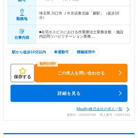
給与
埼玉県 川口市
ＪＲ京浜東北線「蕨駅」（徒歩10
分）
勤務地
■在宅ホスピスにおける作業療法士業務全般 ・施設
内訪問リハビリテーション業務 …
仕事内容
駅から徒歩10分以内
車通勤可
積極採用中
この求人を問い合わせる
保存する
詳細を見る
Mpathy株式会社の求人一覧
更新日：2026/07/08 求人番号：10267143