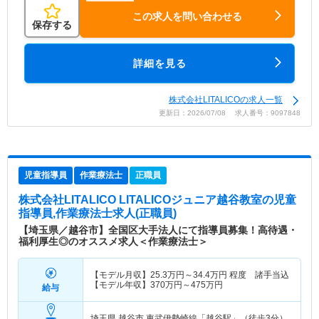
この求人を問い合わせる
保存する
詳細を見る
株式会社LITALICOの求人一覧
更新日：2026/07/08 求人番号：9097848
児童指導員
作業療法士
正職員
株式会社LITALICO LITALICOジュニア越谷教室
の児童
指導員,作業療法士求人(正職員)
【埼玉県／越谷市】全国区大手法人にて指導員募集！高待遇・
福利厚生◎のオススメ求人＜作業療法士＞
【モデル月収】
25.3
万円～
34.4
万円
程度 諸手当込
【モデル年収】
370
万円～
475
万円
給与
埼玉県 越谷市
東武伊勢崎線「越谷駅」（徒歩3分）