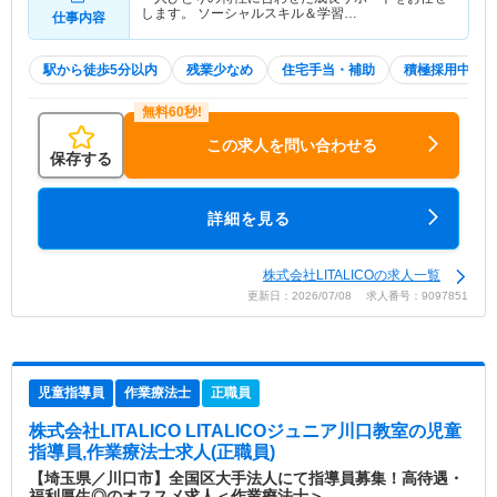
します。 ソーシャルスキル＆学習…
仕事内容
駅から徒歩5分以内
残業少なめ
住宅手当・補助
積極採用中
この求人を問い合わせる
保存する
詳細を見る
株式会社LITALICOの求人一覧
更新日：2026/07/08 求人番号：9097851
児童指導員
作業療法士
正職員
株式会社LITALICO LITALICOジュニア川口教室
の児童
指導員,作業療法士求人(正職員)
【埼玉県／川口市】全国区大手法人にて指導員募集！高待遇・
福利厚生◎のオススメ求人＜作業療法士＞