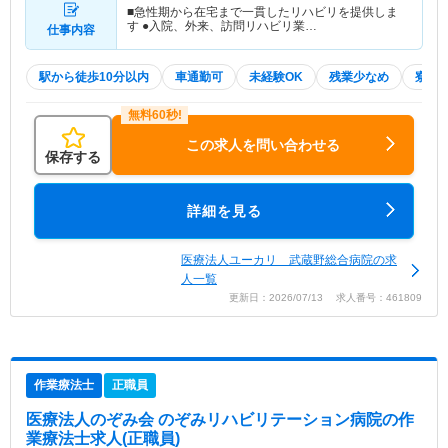
■急性期から在宅まで一貫したリハビリを提供しま
す ●入院、外来、訪問リハビリ業…
仕事内容
駅から徒歩10分以内
車通勤可
未経験OK
残業少なめ
寮・
この求人を問い合わせる
保存する
詳細を見る
医療法人ユーカリ 武蔵野総合病院の求
人一覧
更新日：2026/07/13 求人番号：461809
作業療法士
正職員
医療法人のぞみ会 のぞみリハビリテーション病院
の作
業療法士求人(正職員)