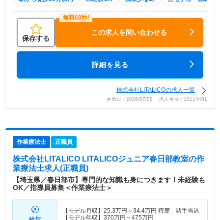
この求人を問い合わせる
保存する
詳細を見る
株式会社LITALICOの求人一覧
更新日：2026/07/08 求人番号：10114481
作業療法士
正職員
株式会社LITALICO LITALICOジュニア春日部教室
の作
業療法士求人(正職員)
【埼玉県／春日部市】専門的な知識も身につきます！未経験も
OK／指導員募集＜作業療法士＞
【モデル月収】
25.3
万円～
34.4
万円
程度 諸手当込
【モデル年収】
370
万円～
475
万円
給与