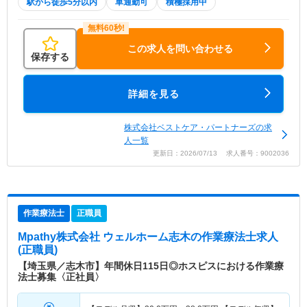
駅から徒歩5分以内
車通勤可
積極採用中
この求人を問い合わせる
保存する
詳細を見る
株式会社ベストケア・パートナーズの求
人一覧
更新日：2026/07/13 求人番号：9002036
作業療法士
正職員
Mpathy株式会社 ウェルホーム志木
の作業療法士求人
(正職員)
【埼玉県／志木市】年間休日115日◎ホスピスにおける作業療
法士募集〈正社員〉