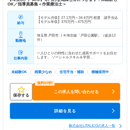
OK／指導員募集＜作業療法士＞
【モデル月収】
27.1
万円～
34.4
万円
程度 諸手当込
【モデル年収】
370
万円～
475
万円
給与
埼玉県 戸田市
ＪＲ埼京線「戸田公園駅」（徒歩12
分）
勤務地
一人ひとりの特性に合わせた成長サポートをお任せ
します。 ソーシャルスキル＆学習…
仕事内容
未経験OK
残業少なめ
住宅手当・補助
積極採用中
この求人を問い合わせる
保存する
詳細を見る
株式会社LITALICOの求人一覧