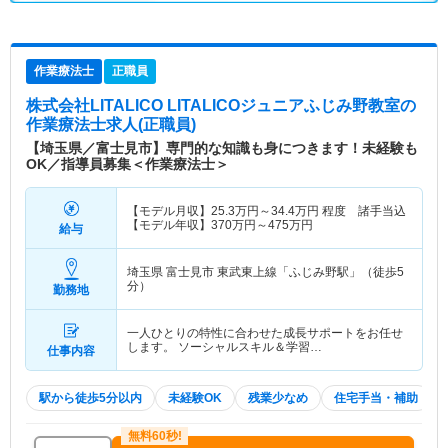
作業療法士
正職員
株式会社LITALICO LITALICOジュニアふじみ野教室
の
作業療法士求人(正職員)
【埼玉県／富士見市】専門的な知識も身につきます！未経験も
OK／指導員募集＜作業療法士＞
【モデル月収】
25.3
万円～
34.4
万円
程度 諸手当込
【モデル年収】
370
万円～
475
万円
給与
埼玉県 富士見市
東武東上線「ふじみ野駅」（徒歩5
分）
勤務地
一人ひとりの特性に合わせた成長サポートをお任せ
します。 ソーシャルスキル＆学習…
仕事内容
駅から徒歩5分以内
未経験OK
残業少なめ
住宅手当・補助