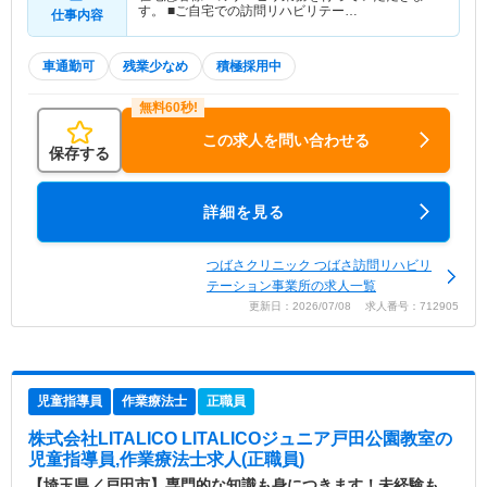
す。 ■ご自宅での訪問リハビリテー…
仕事内容
車通勤可
残業少なめ
積極採用中
この求人を問い合わせる
保存する
詳細を見る
つばさクリニック つばさ訪問リハビリ
テーション事業所の求人一覧
更新日：2026/07/08 求人番号：712905
児童指導員
作業療法士
正職員
株式会社LITALICO LITALICOジュニア戸田公園教室
の
児童指導員,作業療法士求人(正職員)
【埼玉県／戸田市】専門的な知識も身につきます！未経験も