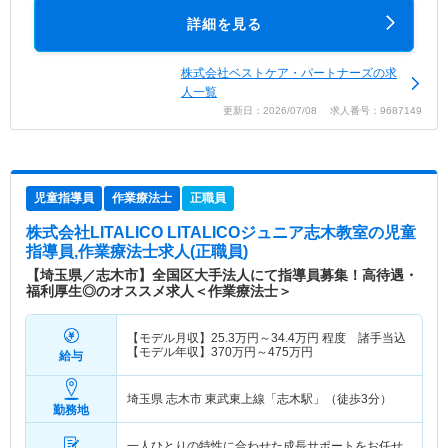
詳細を見る
株式会社ベストケア・パートナーズの求
人一覧
更新日：2026/07/08 求人番号：9687149
児童指導員
作業療法士
正職員
株式会社LITALICO LITALICOジュニア志木教室
の児童
指導員,作業療法士求人(正職員)
【埼玉県／志木市】全国区大手法人にて指導員募集！高待遇・
福利厚生◎のオススメ求人＜作業療法士＞
【モデル月収】
25.3
万円～
34.4
万円
程度 諸手当込
【モデル年収】
370
万円～
475
万円
給与
埼玉県 志木市
東武東上線「志木駅」（徒歩3分）
勤務地
一人ひとりの特性に合わせた成長サポートをお任せ