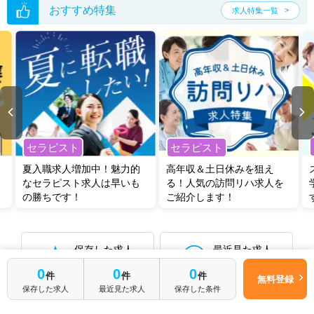
サイト上に掲載されている求人の他に、
非公開求人
もございます。
無料
おすすめ特集
求人特集一覧
転職支援サービス
にお申し込みいただくと、全求人からご希望条件に合
う求人を提案させていただきます。
埼玉県の作業療法士求人では以下のような条件が人気です。
・
土日祝休
・
積極採用中
・
新卒OK
・
正社員(正職員)
・
病院
・
クリニック
・
介護福祉施設
・
訪問リハビリ(在宅医療)
・
小児リハビ
リ
・
保育園
・
その他
他の条件でも人気の求人がございますので、「こだわり条件」から検索
セラピスト
セラピスト
いただくか、お気軽にお問い合わせください。
全国の作業療法士求人
から検索いただくことも可能です。
夏入職求人増加中！魅力的
高年収＆土日休みを狙え
なセラピスト求人は早いも
る！人気の訪問リハ求人を
無料転職支援サービス
にお申し込みいただくと、ご希望条件をヒアリン
の勝ちです！
ご紹介します！
グした上で求人をご提案いたします。
ご希望条件がまだ定まっていない方は
人気の希望条件をピックアップし
た求人特集
をぜひご活用ください。
転職支援の他、情報収集や募集状況の確認も、お気軽にご相談くださ
保存した求人
最近見た求人
い。
0件
0件
0
0
0
件
件
件
無料登録
保存した求人
最近見た求人
保存した条件
保存した検索条件から再検索する
0件