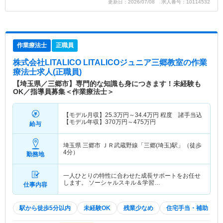
更新日：2026/07/08 求人番号：10114532
作業療法士
正職員
株式会社LITALICO LITALICOジュニア三郷教室
の作業
療法士求人(正職員)
【埼玉県／三郷市】専門的な知識も身につきます！未経験も
OK／指導員募集＜作業療法士＞
【モデル月収】
25.3
万円～
34.4
万円
程度 諸手当込
【モデル年収】
370
万円～
475
万円
給与
埼玉県 三郷市
ＪＲ武蔵野線「三郷(埼玉)駅」（徒歩
4分）
勤務地
一人ひとりの特性に合わせた成長サポートをお任せ
します。 ソーシャルスキル＆学習…
仕事内容
駅から徒歩5分以内
未経験OK
残業少なめ
住宅手当・補助