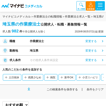
マイナビコメディカル
作業療法士の転職情報
作業療法士求人一覧
埼玉県の
埼玉県の作業療法士
公開求人・転職・募集情報一覧
982
求人数
件
※非公開求人を除く
2026年08月07日(金)更新
職種
作業療法士
変更する
勤務地
埼玉県
変更する
求人条件
その他求人条件未設定
変更する
人気のこだわり条件を追加する
土日祝休
残業少なめ
病院
新卒OK
小児リハビリ
この検索条件を保存する
条件をクリア