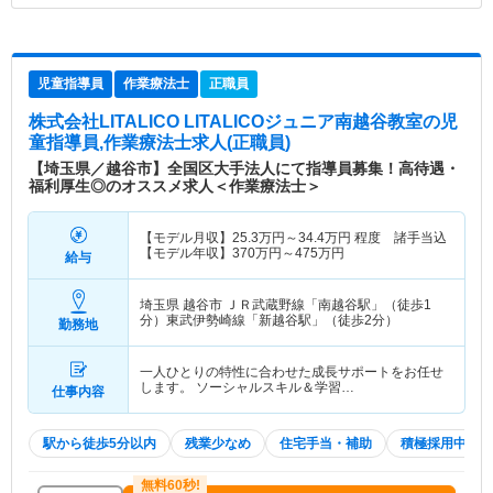
児童指導員
作業療法士
正職員
株式会社LITALICO LITALICOジュニア南越谷教室
の児
童指導員,作業療法士求人(正職員)
【埼玉県／越谷市】全国区大手法人にて指導員募集！高待遇・
福利厚生◎のオススメ求人＜作業療法士＞
【モデル月収】
25.3
万円～
34.4
万円
程度 諸手当込
【モデル年収】
370
万円～
475
万円
給与
埼玉県 越谷市
ＪＲ武蔵野線「南越谷駅」（徒歩1
分）東武伊勢崎線「新越谷駅」（徒歩2分）
勤務地
一人ひとりの特性に合わせた成長サポートをお任せ
します。 ソーシャルスキル＆学習…
仕事内容
駅から徒歩5分以内
残業少なめ
住宅手当・補助
積極採用中