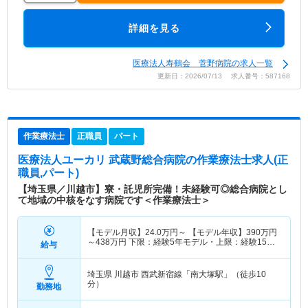
詳細を見る
医療法人寿鶴会 菅野病院の求人一覧
更新日：2026/07/13 求人番号：587168
作業療法士
正職員
パート
医療法人ユーカリ 武蔵野総合病院
の作業療法士求人(正
職員,パート)
【埼玉県／川越市】寮・託児所完備！未経験可◎総合病院とし
て地域の中核をなす病院です＜作業療法士＞
【モデル月収】
24.0
万円～
【モデル年収】
390
万円
～
438
万円
下限：経験5年モデル・上限：経験15年
給与
モデル
埼玉県 川越市
西武新宿線「南大塚駅」（徒歩10
分）
勤務地