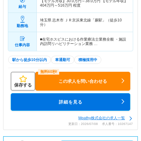
【モデル月収】
30.0
万円～
38.0
万円
【モデル年収】
404
万円～
516
万円
程度
給与
埼玉県 志木市
ＪＲ京浜東北線「蕨駅」（徒歩10
分）
勤務地
■在宅ホスピスにおける作業療法士業務全般 ・施設
内訪問リハビリテーション業務 …
仕事内容
駅から徒歩10分以内
車通勤可
積極採用中
この求人を問い合わせる
保存する
詳細を見る
Mpathy株式会社の求人一覧
更新日：2026/07/08 求人番号：10267147