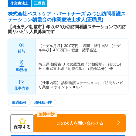
作業療法士
正職員
株式会社ベストケア・パートナーズ みつば訪問看護ス
テーション朝霞台
の作業療法士求人(正職員)
【埼玉県／朝霞市】年収420万◎訪問看護ステーションでの訪
問リハビリ人員募集です
【モデル月収】
30.0
万円～
程度 諸手当込 【モデ
ル年収】
420
万円～
程度 諸手当込
給与
埼玉県 朝霞市
ＪＲ武蔵野線「北朝霞駅」（徒歩14
分）東武東上線「朝霞台駅」（徒歩11分） 他
勤務地
【仕事内容】 訪問看護ステーションにて訪問リハビ
リ業務 ＜ポイント＞ ■リハ…
仕事内容
車通勤可
積極採用中
この求人を問い合わせる
保存する