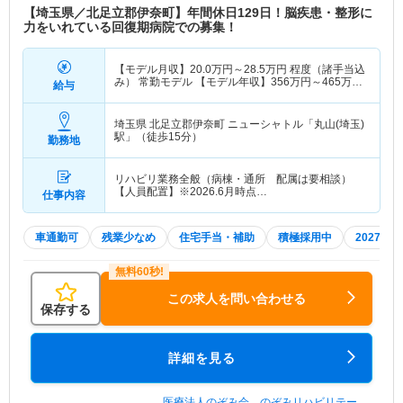
【埼玉県／北足立郡伊奈町】年間休日129日！脳疾患・整形に
力をいれている回復期病院での募集！
【モデル月収】
20.0
万円～
28.5
万円
程度（諸手当込
み） 常勤モデル 【モデル年収】
356
万円～
465
万円
給与
程度（諸手当込み）
埼玉県 北足立郡伊奈町
ニューシャトル「丸山(埼玉)
駅」（徒歩15分）
勤務地
リハビリ業務全般（病棟・通所 配属は要相談）
【人員配置】※2026.6月時点…
仕事内容
車通勤可
残業少なめ
住宅手当・補助
積極採用中
2027年
この求人を問い合わせる
保存する
詳細を見る
医療法人のぞみ会 のぞみリハビリテー