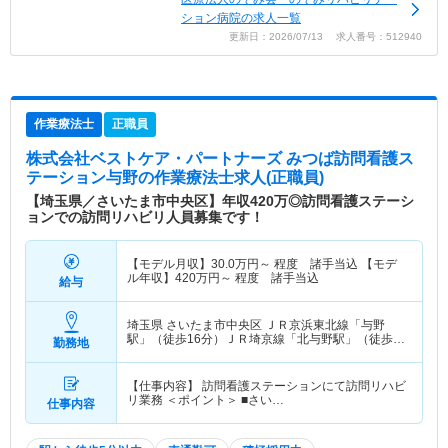
ション病院の求人一覧
更新日：2026/07/13 求人番号：512940
作業療法士
正職員
株式会社ベストケア・パートナーズ みつば訪問看護ス
テーション与野
の作業療法士求人(正職員)
【埼玉県／さいたま市中央区】年収420万◎訪問看護ステーシ
ョンでの訪問リハビリ人員募集です！
【モデル月収】
30.0
万円～
程度 諸手当込 【モデ
ル年収】
420
万円～
程度 諸手当込
給与
埼玉県 さいたま市中央区
ＪＲ京浜東北線「与野
駅」（徒歩16分）ＪＲ埼京線「北与野駅」（徒歩
勤務地
13分） 他
【仕事内容】 訪問看護ステーションにて訪問リハビ
リ業務 ＜ポイント＞ ■さい…
仕事内容