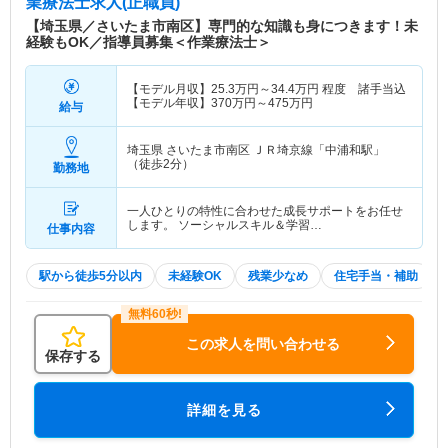
業療法士求人(正職員)
【埼玉県／さいたま市南区】専門的な知識も身につきます！未
経験もOK／指導員募集＜作業療法士＞
【モデル月収】
25.3
万円～
34.4
万円
程度 諸手当込
【モデル年収】
370
万円～
475
万円
給与
埼玉県 さいたま市南区
ＪＲ埼京線「中浦和駅」
（徒歩2分）
勤務地
一人ひとりの特性に合わせた成長サポートをお任せ
します。 ソーシャルスキル＆学習…
仕事内容
駅から徒歩5分以内
未経験OK
残業少なめ
住宅手当・補助
この求人を問い合わせる
保存する
詳細を見る