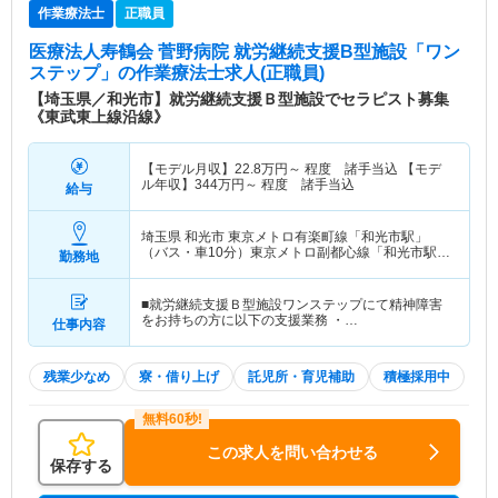
作業療法士
正職員
医療法人寿鶴会 菅野病院 就労継続支援B型施設「ワン
ステップ」
の作業療法士求人(正職員)
【埼玉県／和光市】就労継続支援Ｂ型施設でセラピスト募集
《東武東上線沿線》
【モデル月収】
22.8
万円～
程度 諸手当込 【モデ
ル年収】
344
万円～
程度 諸手当込
給与
埼玉県 和光市
東京メトロ有楽町線「和光市駅」
（バス・車10分）東京メトロ副都心線「和光市駅」
勤務地
（バス・車10分） 他
■就労継続支援Ｂ型施設ワンステップにて精神障害
をお持ちの方に以下の支援業務 ・…
仕事内容
残業少なめ
寮・借り上げ
託児所・育児補助
積極採用中
この求人を問い合わせる
保存する