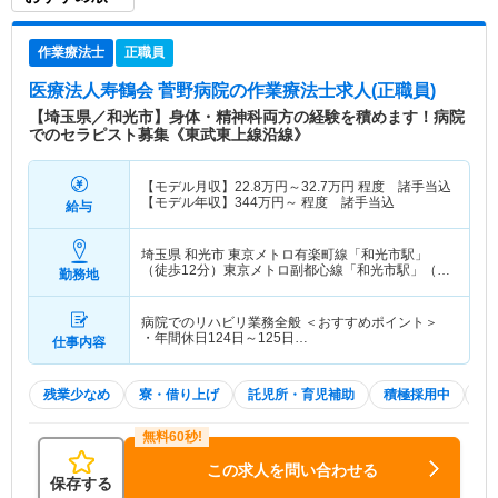
作業療法士
正職員
医療法人寿鶴会 菅野病院
の作業療法士求人(正職員)
【埼玉県／和光市】身体・精神科両方の経験を積めます！病院
でのセラピスト募集《東武東上線沿線》
【モデル月収】
22.8
万円～
32.7
万円
程度 諸手当込
【モデル年収】
344
万円～
程度 諸手当込
給与
埼玉県 和光市
東京メトロ有楽町線「和光市駅」
（徒歩12分）東京メトロ副都心線「和光市駅」（徒
勤務地
歩12分） 他
病院でのリハビリ業務全般 ＜おすすめポイント＞
・年間休日124日～125日…
仕事内容
残業少なめ
寮・借り上げ
託児所・育児補助
積極採用中
2
この求人を問い合わせる
保存する