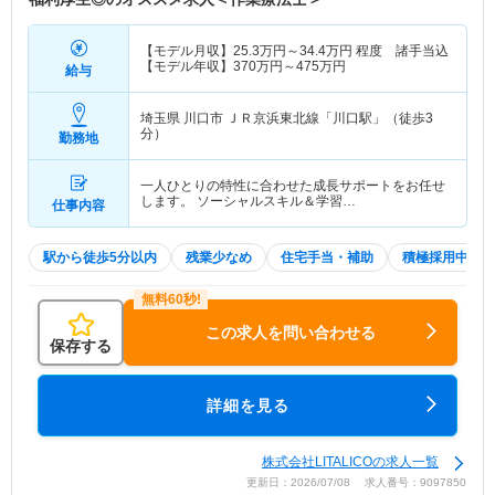
【モデル月収】
25.3
万円～
34.4
万円
程度 諸手当込
【モデル年収】
370
万円～
475
万円
給与
埼玉県 川口市
ＪＲ京浜東北線「川口駅」（徒歩3
分）
勤務地
一人ひとりの特性に合わせた成長サポートをお任せ
します。 ソーシャルスキル＆学習…
仕事内容
駅から徒歩5分以内
残業少なめ
住宅手当・補助
積極採用中
この求人を問い合わせる
保存する
詳細を見る
株式会社LITALICOの求人一覧
更新日：2026/07/08 求人番号：9097850