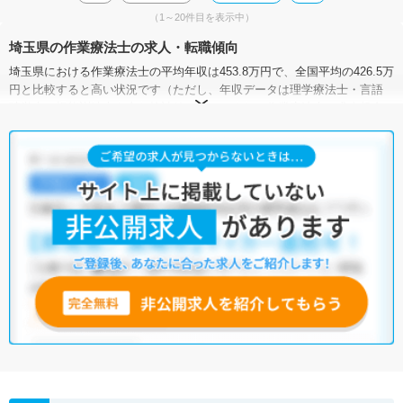
（1～20件目を表示中）
埼玉県の作業療法士の求人・転職傾向
埼玉県における作業療法士の平均年収は453.8万円で、全国平均の426.5万
円と比較すると高い状況です（ただし、年収データは理学療法士・言語
聴覚士・視能訓練士を含む統計値です）。また、作業療法士の求人賃金
（月額）は、全国平均が25.5万円で、埼玉県は24.2万～29.0万円となって
います。
有効求人倍率は、全国平均が4.03倍なのに対して、埼玉県は5.56倍。埼玉
県における作業療法士の需要は高いと言えます。加えて、埼玉県には病
院が343施設、クリニックが3,840施設、介護施設が7,974施設あり、作業
療法士として働ける施設が豊富です。一つひとつの求人をしっかりチェ
ックして、希望に合った求人を探してみてください。
マイナビコメディカルには、【車通勤可】【積極採用中】【未経験OK】
など、多種多様な作業療法士の求人がそろっています。さらに、マイナ
ビコメディカルでは、限定求人や非公開求人のご紹介も可能です。ぜひ
一度ご相談ください。
※各種数字情報は2022年9月 マイナビ調べによる
埼玉県の作業療法士求人は982件あります。（2026年08月07日更新）