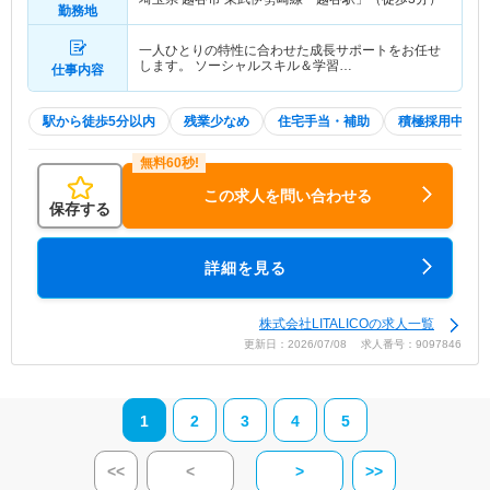
勤務地
一人ひとりの特性に合わせた成長サポートをお任せ
します。 ソーシャルスキル＆学習…
仕事内容
駅から徒歩5分以内
残業少なめ
住宅手当・補助
積極採用中
この求人を問い合わせる
保存する
詳細を見る
株式会社LITALICOの求人一覧
更新日：2026/07/08 求人番号：9097846
1
2
3
4
5
<<
<
>
>>