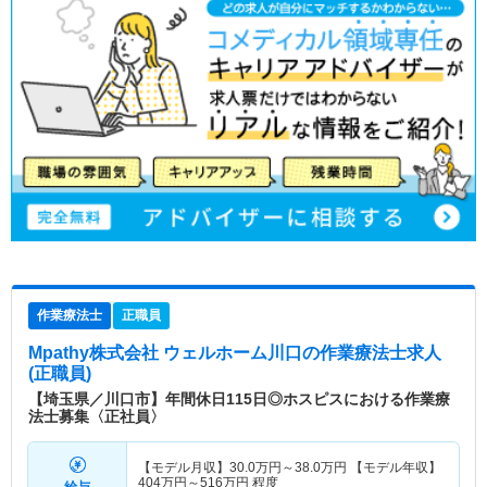
作業療法士
正職員
Mpathy株式会社 ウェルホーム川口
の作業療法士求人
(正職員)
【埼玉県／川口市】年間休日115日◎ホスピスにおける作業療
法士募集〈正社員〉
【モデル月収】
30.0
万円～
38.0
万円
【モデル年収】
404
万円～
516
万円
程度