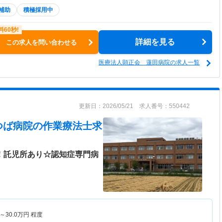
補助
積極採用中
詳細を見る
この求人を問い合わせる
医療法人顕正会 蓮田病院の求人一覧
更新日：2026/05/21 求人番号：550442
つば病院
の作業療法士求
日！託児所あり☆認知症専門病
～
30.0
万円
程度