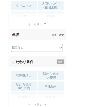
訪問リハビリ
クリニック
（在宅医療）
企業
保育園
もっと見る
小児リハビリ
整骨院
年収
※単一選択
接骨院
訪問マッサージ
薬局・
その他
ドラッグストア
こだわり条件
駅から徒歩
管理職求人
5分以内
駅から徒歩
車通勤可
10分以内
未経験OK
新卒OK
もっと見る