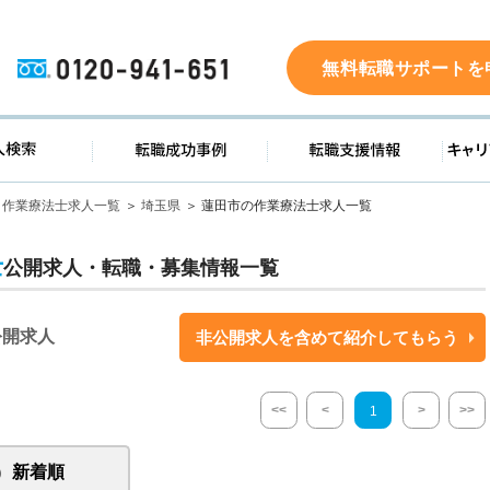
0120-941-651
無料転職サポートを
ド
求人検索
転職成功事例
転職支
作業療法士求人一覧
埼玉県
蓮田市の作業療法士求人一覧
士
公開求人・転職・募集情報一覧
公開求人
非公開求人を含めて紹介してもらう
<<
<
>
>>
1
新着順