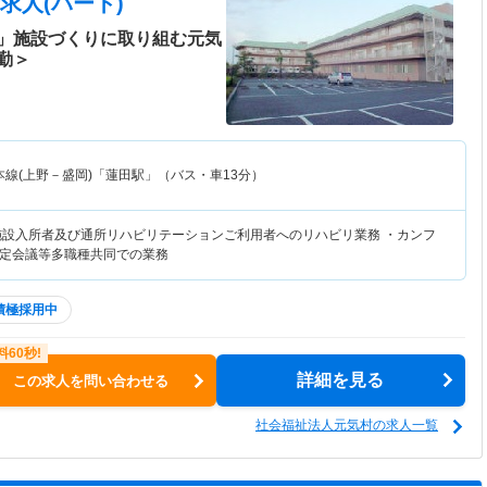
求人(パート)
」施設づくりに取り組む元気
勤＞
本線(上野－盛岡)「蓮田駅」（バス・車13分）
施設入所者及び通所リハビリテーションご利用者へのリハビリ業務 ・カンフ
定会議等多職種共同での業務
積極採用中
詳細を見る
この求人を問い合わせる
社会福祉法人元気村の求人一覧