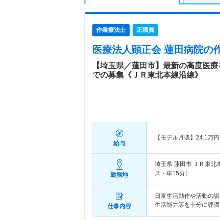
作業療法士
正職員
医療法人顕正会 蓮田病院
の
【埼玉県／蓮田市】最新の高度医療
での募集《ＪＲ東北本線沿線》
【モデル月収】
24.1
万円
給与
埼玉県 蓮田市
ＪＲ東北
ス・車15分）
勤務地
日常生活動作や活動の訓
生活能力等を十分に評価
仕事内容