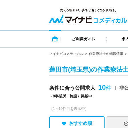
トップページ
ご利用ガイ
マイナビコメディカル
作業療法士の転職情報
蓮田市(埼玉県)の作業療法
10
条件に合う公開求人
非
（8事業所・施設）掲載中
（1～10件目を表示中）
おすすめ順