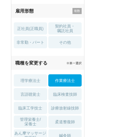
残業少なめ
寮・借り上げ
雇用形態
託児所・
住宅手当・補助
育児補助
契約社員・
正社員(正職員)
土日祝休
無資格 OK
嘱託社員
非常勤・パート
積極採用中
WEB面接OK
その他
2027年4月入職可
夏～秋入職可
職種を変更する
※単一選択
1月入職可
理学療法士
作業療法士
言語聴覚士
臨床検査技師
臨床工学技士
診療放射線技師
管理栄養士/
柔道整復師
栄養士
あん摩マッサージ
鍼灸師