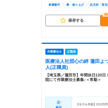
車通勤可
寮・借り上げ
託児所・育児
保存する
作業療法士
正職員
医療法人社団心の絆 蓮田よ
人(正職員)
【埼玉県／蓮田市】年間休日120
院にて作業療法士募集♪＜常勤＞
【モデル月収】
23.0
万円
給与