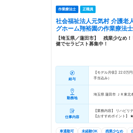
作業療法士
正職員
社会福祉法人元気村 介護老
グホーム翔裕園
の作業療法士
【埼玉県／蓮田市】 残業少なめ！
健でセラピスト募集中！
【モデル月収】
22.0
万円
手当込み）
給与
埼玉県 蓮田市
ＪＲ東北
勤務地
【業務内容】 リハビリテ
【おすすめポイント】 
仕事内容
車通勤可
未経験OK
残業少なめ