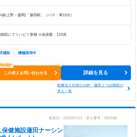
本線(上野－盛岡)「蓮田駅」（バス・車10分）
病院にてリハビリ業務 ※病床数：120床
児補助
積極採用中
詳細を見る
この求人を問い合わせる
医療法人社団心の絆 蓮田よつば病院の
求人一覧
更新日：2026/07/13 求人番号：584596
人保健施設蓮田ナーシン