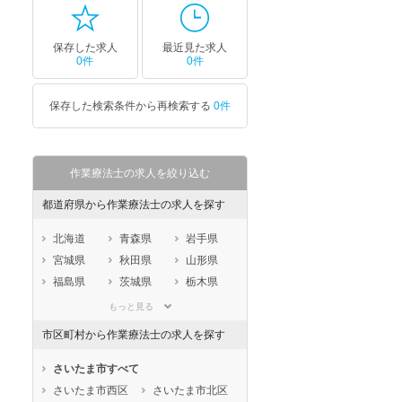
保存した求人
最近見た求人
0件
0件
保存した検索条件から再検索する
0件
作業療法士の求人を絞り込む
都道府県から作業療法士の求人を探す
北海道
青森県
岩手県
宮城県
秋田県
山形県
福島県
茨城県
栃木県
群馬県
埼玉県
千葉県
もっと見る
東京都
神奈川県
新潟県
市区町村から作業療法士の求人を探す
山梨県
長野県
富山県
石川県
福井県
岐阜県
さいたま市すべて
静岡県
愛知県
三重県
さいたま市西区
さいたま市北区