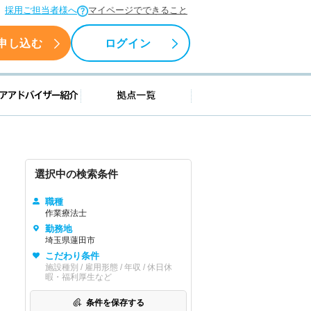
採用ご担当者様へ
マイページでできること
申し込む
ログイン
援情報
キャリアアドバイザー紹介
拠点一覧
選択中の検索条件
職種
作業療法士
勤務地
埼玉県蓮田市
こだわり条件
施設種別 / 雇用形態 / 年収 / 休日休
暇・福利厚生など
条件を保存する