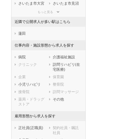
滋賀県
京都府
大阪府
さいたま市大宮
さいたま市見沼
区
区
兵庫県
奈良県
和歌山県
もっと見る
さいたま市中央
さいたま市桜区
鳥取県
島根県
岡山県
区
近隣で公開求人が多い駅はこちら
広島県
山口県
徳島県
さいたま市浦和
さいたま市南区
香川県
愛媛県
高知県
区
蓮田
福岡県
佐賀県
長崎県
さいたま市緑区
さいたま市岩槻
仕事内容・施設形態から求人を探す
区
熊本県
大分県
宮崎県
市部
鹿児島県
沖縄県
病院
介護福祉施設
川越市
熊谷市
クリニック
訪問リハビリ(在
川口市
行田市
宅医療)
秩父市
所沢市
企業
保育園
飯能市
加須市
小児リハビリ
整骨院
本庄市
東松山市
接骨院
訪問マッサージ
春日部市
狭山市
薬局・ドラッグ
その他
ストア
羽生市
鴻巣市
深谷市
上尾市
雇用形態から求人を探す
草加市
越谷市
蕨市
戸田市
正社員(正職員)
契約社員・嘱託
社員
入間市
朝霞市