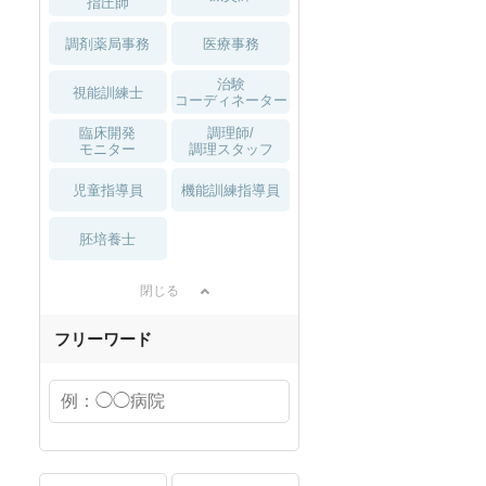
指圧師
調剤薬局事務
医療事務
治験
視能訓練士
コーディネーター
臨床開発
調理師/
モニター
調理スタッフ
児童指導員
機能訓練指導員
胚培養士
閉じる
フリーワード