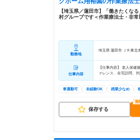
グホーム翔裕園
の作業療法士
【埼玉県／蓮田市】「働きたくなる
村グループです＜作業療法士・非常
埼玉県 蓮田市
ＪＲ東北
勤務地
【仕事内容】 老人保健
ァレンス、在宅訪問、判
仕事内容
車通勤可
未経験OK
残業少なめ
保存する