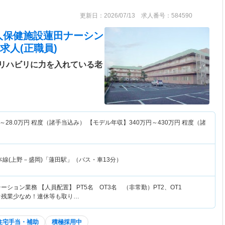
更新日：2026/07/13 求人番号：584590
人保健施設蓮田ナーシン
求人(正職員)
リハビリに力を入れている老
～
28.0
万円
程度（諸手当込み） 【モデル年収】
340
万円～
430
万円
程度（諸
本線(上野－盛岡)「蓮田駅」（バス・車13分）
ーション業務 【人員配置】 PT5名 OT3名 （非常勤）PT2、OT1
★残業少なめ！連休等も取り…
住宅手当・補助
積極採用中