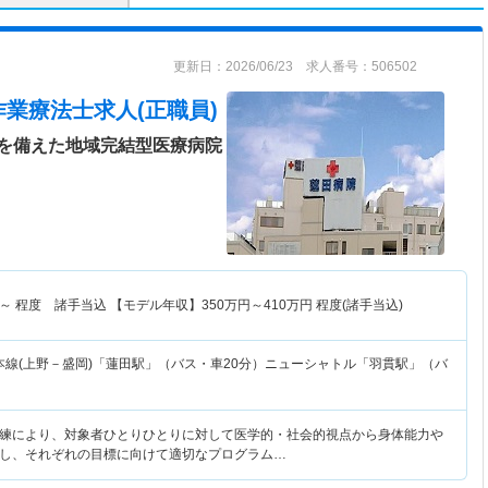
更新日：2026/06/23 求人番号：506502
作業療法士求人(正職員)
を備えた地域完結型医療病院
～
程度 諸手当込 【モデル年収】
350
万円～
410
万円
程度(諸手当込)
本線(上野－盛岡)「蓮田駅」（バス・車20分）ニューシャトル「羽貫駅」（バ
練により、対象者ひとりひとりに対して医学的・社会的視点から身体能力や
し、それぞれの目標に向けて適切なプログラム…