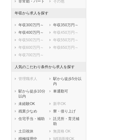
非常勤・パート
その他
志木市
和光市
新座市
桶川市
年収から求人を探す
久喜市
北本市
年収300万円～
年収350万円～
八潮市
富士見市
年収400万円～
年収450万円～
三郷市
蓮田市
年収500万円～
年収550万円～
坂戸市
幸手市
年収600万円～
年収650万円～
鶴ヶ島市
日高市
年収700万円～
吉川市
ふじみ野市
白岡市
北足立郡伊奈町
人気のこだわり条件から求人を探す
入間郡三芳町
入間郡毛呂山町
入間郡越生町
比企郡滑川町
管理職求人
駅から徒歩5分以
内
比企郡嵐山町
比企郡小川町
駅から徒歩10分
車通勤可
比企郡川島町
比企郡吉見町
以内
比企郡鳩山町
比企郡ときがわ
未経験OK
新卒OK
町
残業少なめ
寮・借り上げ
秩父郡横瀬町
秩父郡皆野町
住宅手当・補助
託児所・育児補
秩父郡長瀞町
秩父郡小鹿野町
助
秩父郡東秩父村
児玉郡美里町
土日祝休
無資格 OK
児玉郡神川町
児玉郡上里町
積極採用中
WEB面接OK