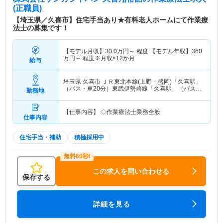
(正職員)
【埼玉県／久喜市】住宅手当あり★有料老人ホームにて作業療
法士の募集です！
【モデル月収】
30.0
万円～
程度 【モデル年収】
360
万円～
程度※月収×12か月
給与
埼玉県 久喜市
ＪＲ東北本線(上野－盛岡)「久喜駅」
（バス・車20分）東武伊勢崎線「久喜駅」（バス・
勤務地
車20分）
【仕事内容】 ◇作業療法士業務全般
仕事内容
住宅手当・補助
積極採用中
この求人を問い合わせる
保存する
詳細を見る