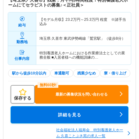
ームにてセラピストの募集♪＜正社員＞
【モデル月収】
23.2
万円～
25.3
万円
程度 ※諸手当
込み
給与
埼玉県 久喜市
東武伊勢崎線「鷲宮駅」（徒歩8分）
勤務地
特別養護老人ホームにおける作業療法士としての業
務全般 ■入居者様への機能訓練の…
仕事内容
駅から徒歩10分以内
車通勤可
残業少なめ
寮・借り上げ
最新の募集状況を問い合わせる
保存する
詳細を見る
社会福祉法人福寿会 特別養護老人ホー
ム 久喜ことぶき苑の求人一覧