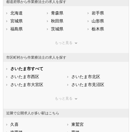
都道府県から作業療法士の求人を探す
北海道
青森県
岩手県
宮城県
秋田県
山形県
福島県
茨城県
栃木県
群馬県
埼玉県
千葉県
もっと見る
東京都
神奈川県
新潟県
山梨県
長野県
富山県
市区町村から作業療法士の求人を探す
石川県
福井県
岐阜県
静岡県
さいたま市すべて
愛知県
三重県
滋賀県
さいたま市西区
京都府
さいたま市北区
大阪府
兵庫県
さいたま市大宮区
奈良県
さいたま市見沼区
和歌山県
鳥取県
さいたま市中央区
島根県
さいたま市桜区
岡山県
もっと見る
広島県
さいたま市浦和区
山口県
さいたま市南区
徳島県
香川県
さいたま市緑区
愛媛県
さいたま市岩槻区
高知県
近隣で公開求人が多い駅はこちら
福岡県
市部
佐賀県
長崎県
熊本県
川越市
久喜
大分県
熊谷市
東鷲宮
宮崎県