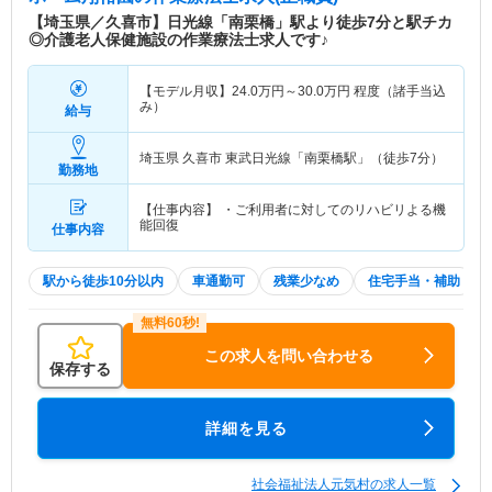
【埼玉県／久喜市】日光線「南栗橋」駅より徒歩7分と駅チカ
◎介護老人保健施設の作業療法士求人です♪
【モデル月収】
24.0
万円～
30.0
万円
程度（諸手当込
み）
給与
埼玉県 久喜市
東武日光線「南栗橋駅」（徒歩7分）
勤務地
【仕事内容】 ・ご利用者に対してのリハビリよる機
能回復
仕事内容
駅から徒歩10分以内
車通勤可
残業少なめ
住宅手当・補助
この求人を問い合わせる
保存する
詳細を見る
社会福祉法人元気村の求人一覧