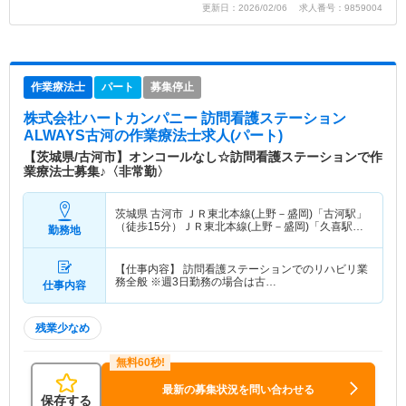
更新日：2026/02/06 求人番号：9859004
作業療法士
パート
募集停止
株式会社ハートカンパニー 訪問看護ステーション
ALWAYS古河
の作業療法士求人(パート)
【茨城県/古河市】オンコールなし☆訪問看護ステーションで作
業療法士募集♪〈非常勤〉
茨城県 古河市
ＪＲ東北本線(上野－盛岡)「古河駅」
（徒歩15分）ＪＲ東北本線(上野－盛岡)「久喜駅」
勤務地
（徒歩0分） 他
【仕事内容】 訪問看護ステーションでのリハビリ業
務全般 ※週3日勤務の場合は古…
仕事内容
残業少なめ
最新の募集状況を問い合わせる
保存する