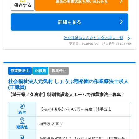
最新の募集状況を問い合わせる
保存する
詳細を見る
社会福祉法人さきたま会の求人一覧
更新日：2026/02/06 求人番号：9152760
作業療法士
正職員
募集停止
社会福祉法人元気村 しょうぶ翔裕園
の作業療法士求人
(正職員)
【埼玉県／久喜市】特別養護老人ホームで作業療法士募集！
【モデル月収】
22.9
万円～
程度 諸手当込
給与
埼玉県 久喜市
勤務地
高齢者を対象としたリハビリ業務全般。日常生活を