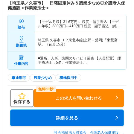
【埼玉県／久喜市】 日曜固定休み＆残業少なめ◎介護老人保
健施設＜作業療法士＞
【モデル月収】
31.6
万円～
程度 諸手当込 【モデ
ル年収】
380
万円～
410
万円
程度 諸手当込 （経験
給与
3から5年モデル）
埼玉県 久喜市
ＪＲ東北本線(上野－盛岡)「東鷲宮
駅」（徒歩15分）
勤務地
■通所、入所、訪問のリハビリ業務 【人員配置】 理
学療法士：5名、作業療法士…
仕事内容
車通勤可
残業少なめ
積極採用中
この求人を問い合わせる
保存する
詳細を見る
社会福祉法人彩鷲会 介護老人保健施設