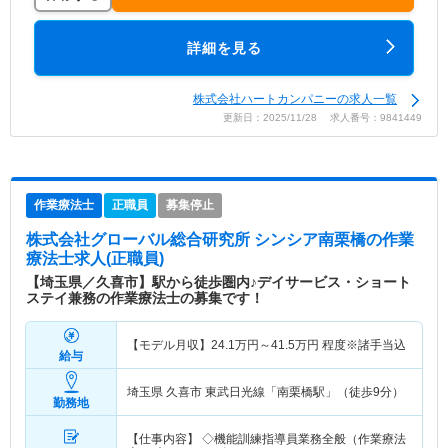
詳細を見る
株式会社ハートカンパニーの求人一覧
更新日：2025/11/28 求人番号：9841449
作業療法士
正職員
募集停止
株式会社グローバル総合研究所 シンシア南栗橋
の作業
療法士求人(正職員)
【埼玉県／久喜市】駅から徒歩圏内♪デイサービス・ショート
ステイ兼務の作業療法士の募集です！
【モデル月収】
24.1
万円～
41.5
万円
程度※諸手当込
給与
埼玉県 久喜市
東武日光線「南栗橋駅」（徒歩9分）
勤務地
【仕事内容】 ◇機能訓練指導員業務全般（作業療法