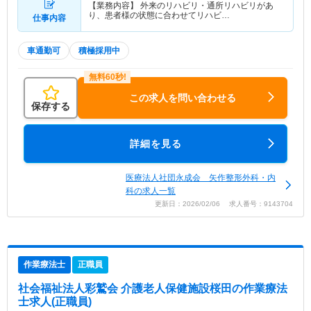
【業務内容】 外来のリハビリ・通所リハビリがあ
り、患者様の状態に合わせてリハビ…
仕事内容
車通勤可
積極採用中
この求人を問い合わせる
保存する
詳細を見る
医療法人社団永成会 矢作整形外科・内
科の求人一覧
更新日：2026/02/06 求人番号：9143704
作業療法士
正職員
社会福祉法人彩鷲会 介護老人保健施設桜田
の作業療法
士求人(正職員)