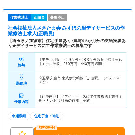
作業療法士
正職員
募集停止
社会福祉法人さきたま会 みずほの里デイサービス
の作
業療法士求人(正職員)
【埼玉県／加須市】住宅手当あり♪賞与4.5か月分の支給実績あ
り★デイサービスにて作業療法士の募集です
【モデル月収】
22.9
万円～
28.3
万円
程度※諸手当込
【モデル年収】
360
万円～
443
万円
程度
給与
埼玉県 久喜市
東武伊勢崎線「加須駅」（バス・車
10分）
勤務地
【仕事内容】 ◇デイサービスにて作業療法士業務全
般 ・リハビリ計画の作成、実施…
仕事内容
車通勤可
住宅手当・補助