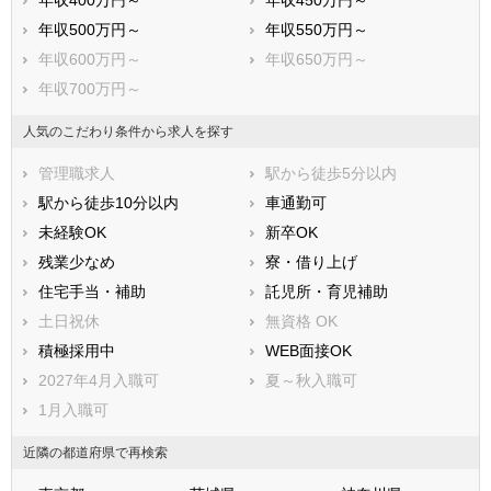
年収400万円～
年収450万円～
吉川市
ふじみ野市
年収500万円～
年収550万円～
白岡市
北足立郡伊奈町
年収600万円～
年収650万円～
入間郡三芳町
入間郡毛呂山町
年収700万円～
入間郡越生町
比企郡滑川町
比企郡嵐山町
比企郡小川町
人気のこだわり条件から求人を探す
比企郡川島町
比企郡吉見町
管理職求人
駅から徒歩5分以内
比企郡鳩山町
比企郡ときがわ町
駅から徒歩10分以内
車通勤可
秩父郡横瀬町
秩父郡皆野町
未経験OK
新卒OK
秩父郡長瀞町
秩父郡小鹿野町
残業少なめ
寮・借り上げ
秩父郡東秩父村
児玉郡美里町
住宅手当・補助
託児所・育児補助
児玉郡神川町
児玉郡上里町
土日祝休
無資格 OK
大里郡寄居町
南埼玉郡宮代町
積極採用中
WEB面接OK
北葛飾郡杉戸町
北葛飾郡松伏町
2027年4月入職可
夏～秋入職可
1月入職可
近隣の都道府県で再検索