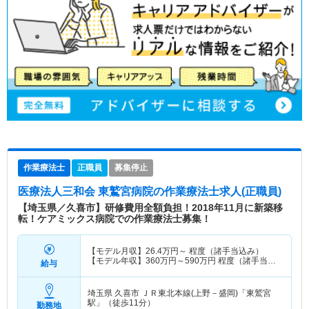
作業療法士
正職員
募集停止
医療法人三和会 東鷲宮病院
の作業療法士求人(正職員)
【埼玉県／久喜市】研修費用全額負担！2018年11月に新築移
転！ケアミックス病院での作業療法士募集！
【モデル月収】
26.4
万円～
程度（諸手当込み）
【モデル年収】
360
万円～
590
万円
程度（諸手当込
給与
み）
埼玉県 久喜市
ＪＲ東北本線(上野－盛岡)「東鷲宮
駅」（徒歩11分）
勤務地