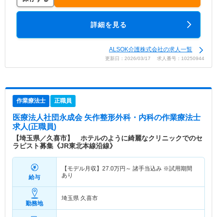
詳細を見る
ALSOK介護株式会社の求人一覧
更新日：2026/03/17 求人番号：10250944
作業療法士
正職員
医療法人社団永成会 矢作整形外科・内科
の作業療法士
求人(正職員)
【埼玉県／久喜市】 ホテルのように綺麗なクリニックでのセ
ラピスト募集《JR東北本線沿線》
【モデル月収】
27.0
万円～
諸手当込み ※試用期間
あり
給与
埼玉県 久喜市
勤務地