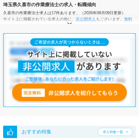
埼玉県久喜市の作業療法士の求人・転職傾向
久喜市の作業療法士求人は17件あります。（2026年08月09日更新）
サイト上に掲載されている求人の他に、
非公開求人
もございます。
無料
転職支援サービス
にお申し込みいただくと、全求人からご希望条件に合
う求人を提案させていただきます。
久喜市の作業療法士求人では以下のような条件が人気です。
・
積極採用中
・
新卒OK
・
残業少なめ
・
正社員(正職員)
・
病
院
・
クリニック
・
介護福祉施設
・
訪問リハビリ(在宅医療)
・
小児
リハビリ
・
保育園
他の条件でも人気の求人がございますので、「こだわり条件」から検索
いただくか、お気軽にお問い合わせください。
全国の作業療法士求人
から検索いただくことも可能です。
無料転職支援サービス
にお申し込みいただくと、ご希望条件をヒアリン
グした上で求人をご提案いたします。
ご希望条件がまだ定まっていない方は
人気の希望条件をピックアップし
た求人特集
をぜひご活用ください。
転職支援の他、情報収集や募集状況の確認も、お気軽にご相談くださ
い。
おすすめ特集
求人特集一覧