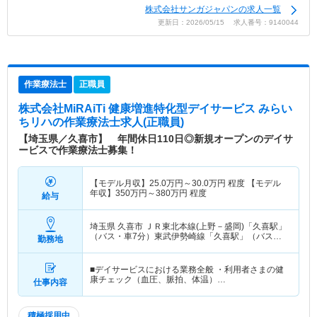
株式会社サンガジャパンの求人一覧
更新日：2026/05/15 求人番号：9140044
作業療法士
正職員
株式会社MiRAiTi 健康増進特化型デイサービス みらい
ちリハ
の作業療法士求人(正職員)
【埼玉県／久喜市】 年間休日110日◎新規オープンのデイサ
ービスで作業療法士募集！
【モデル月収】
25.0
万円～
30.0
万円
程度 【モデル
年収】
350
万円～
380
万円
程度
給与
埼玉県 久喜市
ＪＲ東北本線(上野－盛岡)「久喜駅」
（バス・車7分）東武伊勢崎線「久喜駅」（バス・
勤務地
車7分）
■デイサービスにおける業務全般 ・利用者さまの健
康チェック（血圧、脈拍、体温）…
仕事内容
積極採用中