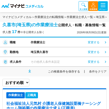
マイナビコメディカル
作業療法士の転職情報
作業療法士求人一覧
埼玉県
久喜市(埼玉県)の作業療法士
公開求人・転職・募集情報一覧
17
求人数
件
※非公開求人を除く
2026年08月09日(日)更新
職種
作業療法士
変更する
勤務地
埼玉県久喜市
変更する
求人条件
その他求人条件未設定
変更する
この検索条件を保存する
条件をクリア
作業療法士
正職員
社会福祉法人元気村 介護老人保健施設栗橋ナーシング
ホーム翔裕園
の作業療法士求人(正職員)