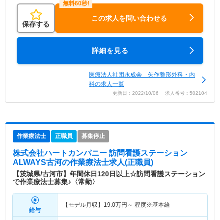
この求人を問い合わせる
保存する
詳細を見る
医療法人社団永成会 矢作整形外科・内
科の求人一覧
更新日：2022/10/06 求人番号：502104
作業療法士
正職員
募集停止
株式会社ハートカンパニー 訪問看護ステーション
ALWAYS古河
の作業療法士求人(正職員)
【茨城県/古河市】年間休日120日以上☆訪問看護ステーション
で作業療法士募集♪〈常勤〉
【モデル月収】
19.0
万円～
程度※基本給
給与