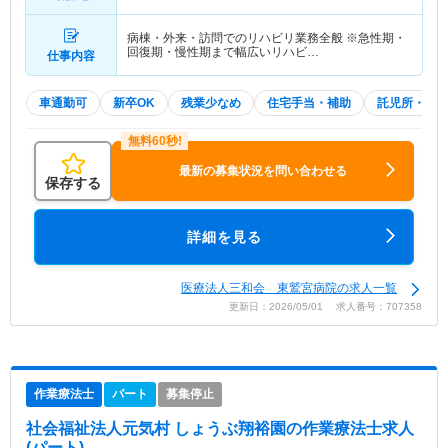
病棟・外来・訪問でのリハビリ業務全般 ※急性期・
回復期・慢性期まで幅広いリハビ…
仕事内容
車通勤可
新卒OK
残業少なめ
住宅手当・補助
託児所・育
最新の募集状況を問い合わせる
保存する
詳細を見る
医療法人三和会 東鷲宮病院の求人一覧
更新日：2026/05/01 求人番号：707358
作業療法士
パート
募集停止
社会福祉法人元気村 しょうぶ翔裕園
の作業療法士求人
(パート)