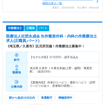
桜田の求人一覧
更新日：2026/02/06 求人番号：9061435
作業療法士
正職員
パート
医療法人社団永成会 矢作整形外科・内科
の作業療法士
求人(正職員,パート)
《埼玉県／久喜市》託児所完備！作業療法士募集中！
【モデル月収】
27.0
万円～
諸手当込み
給与
埼玉県 久喜市
ＪＲ東北本線(上野－盛岡)「東鷲宮
駅」（徒歩10分）
勤務地
【業務内容】 外来のリハビリ・通所リハビリ・訪問
リハビリがあり、患者様の状態に…
仕事内容
駅から徒歩10分以内
車通勤可
積極採用中