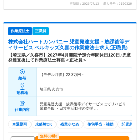
更新日：2026/07/13 求人番号：9150326
作業療法士
正職員
株式会社ハートカンパニー 児童発達支援・放課後等デ
イサービス ベルキッズ久喜
の作業療法士求人(正職員)
【埼玉県／久喜市】2027年4月開院予定☆年間休日120日♪児童
発達支援にて作業療法士募集＜正社員＞
【モデル月収】
22.3
万円～
給与
埼玉県 久喜市
勤務地
児童発達支援・放課後等デイサービスにてリハビリ
業務全般 ・日常生活動作の支援 …
仕事内容
車通勤可
未経験OK
残業少なめ
住宅手当・補助
託児所・