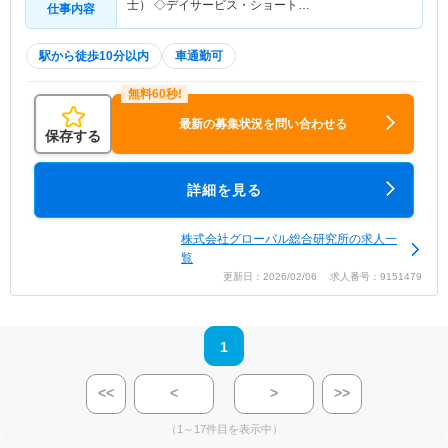
士） ◇デイサービス・ショート…
仕事内容
駅から徒歩10分以内
車通勤可
最新の募集状況を問い合わせる
保存する
詳細を見る
株式会社グローバル総合研究所の求人一
覧
更新日：2026/02/06 求人番号：9151479
1
<<
<
>
>>
（1～17件目を表示中）