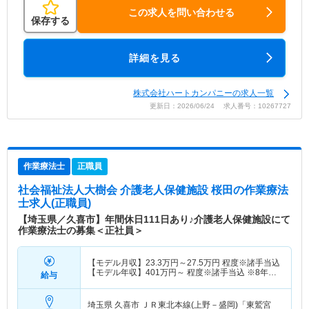
この求人を問い合わせる
保存する
詳細を見る
株式会社ハートカンパニーの求人一覧
更新日：2026/06/24 求人番号：10267727
作業療法士
正職員
社会福祉法人大樹会 介護老人保健施設 桜田
の作業療法
士求人(正職員)
【埼玉県／久喜市】年間休日111日あり♪介護老人保健施設にて
作業療法士の募集＜正社員＞
【モデル月収】
23.3
万円～
27.5
万円
程度※諸手当込
【モデル年収】
401
万円～
程度※諸手当込 ※8年目
給与
住宅手当あり
埼玉県 久喜市
ＪＲ東北本線(上野－盛岡)「東鷲宮