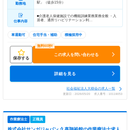
駅」（徒歩15分）
勤務地
■介護老人保健施設での機能訓練業務業務全般 ・入
居者、通所リハビリテーション利…
仕事内容
車通勤可
住宅手当・補助
積極採用中
この求人を問い合わせる
保存する
詳細を見る
社会福祉法人大樹会の求人一覧
更新日：2026/05/20 求人番号：10119053
作業療法士
正職員
株式会社サンガジャパン 久喜翔裕館
の作業療法士求人