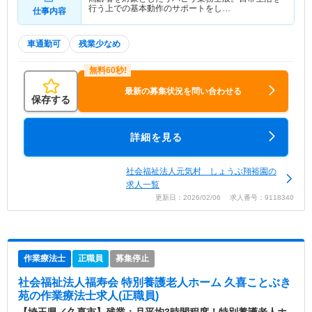
行う上での基本動作のサポートをし…
仕事内容
車通勤可
残業少なめ
最新の募集状況を問い合わせる
保存する
詳細を見る
社会福祉法人元気村 しょうぶ翔裕園の
求人一覧
更新日：2026/02/06 求人番号：9118340
作業療法士
正職員
募集停止
社会福祉法人福寿会 特別養護老人ホーム 久喜ことぶき
苑
の作業療法士求人(正職員)
【埼玉県／久喜市】残業：月平均3時間程度！特別養護老人ホ