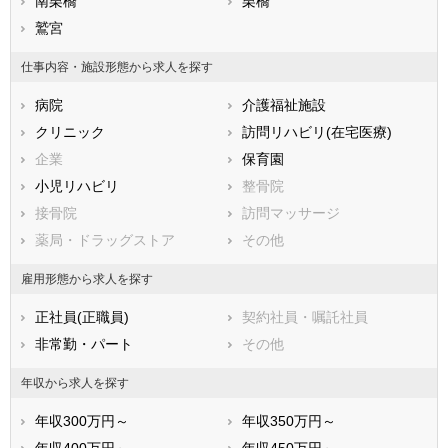
鹿児島県
川口市
南栗橋
沖縄県
行田市
栗橋
秩父市
鷲宮
所沢市
飯能市
加須市
仕事内容・施設形態から求人を探す
本庄市
東松山市
病院
介護福祉施設
春日部市
狭山市
クリニック
訪問リハビリ(在宅医療)
羽生市
鴻巣市
企業
保育園
深谷市
上尾市
小児リハビリ
整骨院
草加市
越谷市
接骨院
訪問マッサージ
蕨市
戸田市
薬局・ドラッグストア
その他
入間市
朝霞市
志木市
和光市
雇用形態から求人を探す
新座市
桶川市
正社員(正職員)
契約社員・嘱託社員
久喜市
北本市
非常勤・パート
その他
八潮市
富士見市
三郷市
蓮田市
年収から求人を探す
坂戸市
幸手市
年収300万円～
年収350万円～
鶴ヶ島市
日高市