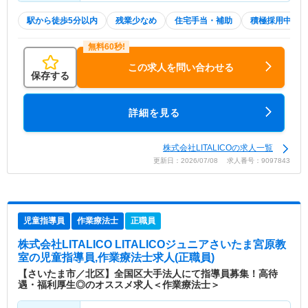
駅から徒歩5分以内
残業少なめ
住宅手当・補助
積極採用中
この求人を問い合わせる
保存する
詳細を見る
株式会社LITALICOの求人一覧
更新日：2026/07/08 求人番号：9097843
児童指導員
作業療法士
正職員
株式会社LITALICO LITALICOジュニアさいたま宮原教
室
の児童指導員,作業療法士求人(正職員)
【さいたま市／北区】全国区大手法人にて指導員募集！高待
遇・福利厚生◎のオススメ求人＜作業療法士＞