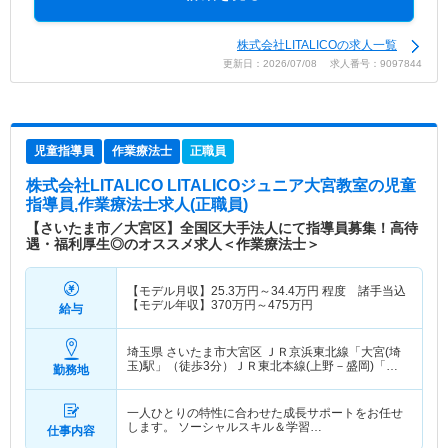
株式会社LITALICOの求人一覧
更新日：2026/07/08 求人番号：9097844
児童指導員
作業療法士
正職員
株式会社LITALICO LITALICOジュニア大宮教室
の児童
指導員,作業療法士求人(正職員)
【さいたま市／大宮区】全国区大手法人にて指導員募集！高待
遇・福利厚生◎のオススメ求人＜作業療法士＞
【モデル月収】
25.3
万円～
34.4
万円
程度 諸手当込
【モデル年収】
370
万円～
475
万円
給与
埼玉県 さいたま市大宮区
ＪＲ京浜東北線「大宮(埼
玉)駅」（徒歩3分）ＪＲ東北本線(上野－盛岡)「大
勤務地
宮(埼玉)駅」（徒歩3分） 他
一人ひとりの特性に合わせた成長サポートをお任せ
します。 ソーシャルスキル＆学習…
仕事内容