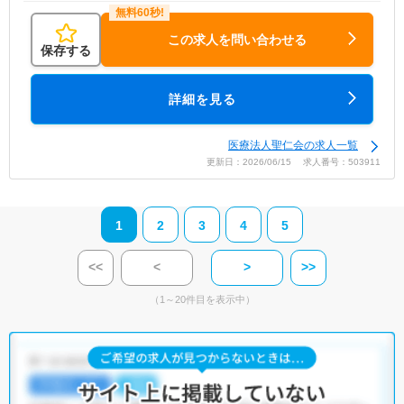
この求人を問い合わせる
保存する
詳細を見る
医療法人聖仁会の求人一覧
更新日：2026/06/15 求人番号：503911
1
2
3
4
5
<<
<
>
>>
（1～20件目を表示中）