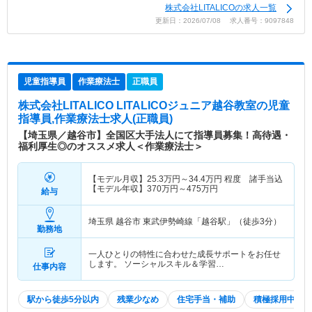
株式会社LITALICOの求人一覧
更新日：2026/07/08 求人番号：9097848
児童指導員
作業療法士
正職員
株式会社LITALICO LITALICOジュニア越谷教室
の児童
指導員,作業療法士求人(正職員)
【埼玉県／越谷市】全国区大手法人にて指導員募集！高待遇・
福利厚生◎のオススメ求人＜作業療法士＞
【モデル月収】
25.3
万円～
34.4
万円
程度 諸手当込
【モデル年収】
370
万円～
475
万円
給与
埼玉県 越谷市
東武伊勢崎線「越谷駅」（徒歩3分）
勤務地
一人ひとりの特性に合わせた成長サポートをお任せ
します。 ソーシャルスキル＆学習…
仕事内容
駅から徒歩5分以内
残業少なめ
住宅手当・補助
積極採用中