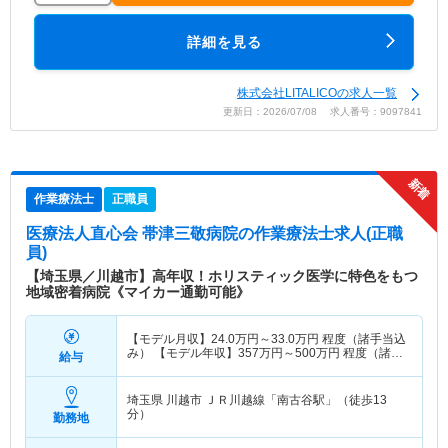
詳細を見る
株式会社LITALICOの求人一覧
更新日：2026/07/08 求人番号：9097841
作業療法士
正職員
医療法人直心会 帯津三敬病院
の作業療法士求人(正職
員)
【埼玉県／川越市】高年収！ホリスティック医学に特色をもつ
地域密着病院《マイカー通勤可能》
【モデル月収】
24.0
万円～
33.0
万円
程度（諸手当込
み） 【モデル年収】
357
万円～
500
万円
程度（諸手
給与
当込み）
埼玉県 川越市
ＪＲ川越線「南古谷駅」（徒歩13
分）
勤務地