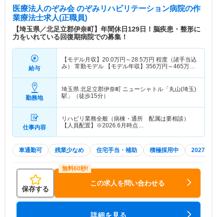
医療法人のぞみ会 のぞみリハビリテーション病院
の作
業療法士求人(正職員)
【埼玉県／北足立郡伊奈町】年間休日129日！脳疾患・整形に
力をいれている回復期病院での募集！
【モデル月収】
20.0
万円～
28.5
万円
程度（諸手当込
み） 常勤モデル 【モデル年収】
356
万円～
465
万円
給与
程度（諸手当込み）
埼玉県 北足立郡伊奈町
ニューシャトル「丸山(埼玉)
駅」（徒歩15分）
勤務地
リハビリ業務全般（病棟・通所 配属は要相談）
【人員配置】※2026.6月時点…
仕事内容
車通勤可
残業少なめ
住宅手当・補助
積極採用中
2027年
この求人を問い合わせる
保存する
詳細を見る