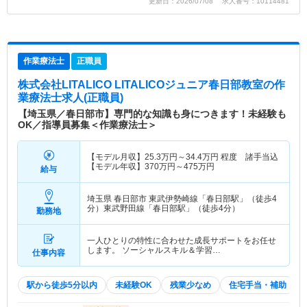
更新日：2026/07/08 求人番号：10114481
作業療法士
正職員
株式会社LITALICO LITALICOジュニア春日部教室
の作
業療法士求人(正職員)
【埼玉県／春日部市】専門的な知識も身につきます！未経験も
OK／指導員募集＜作業療法士＞
【モデル月収】
25.3
万円～
34.4
万円
程度 諸手当込
【モデル年収】
370
万円～
475
万円
給与
埼玉県 春日部市
東武伊勢崎線「春日部駅」（徒歩4
分）東武野田線「春日部駅」（徒歩4分）
勤務地
一人ひとりの特性に合わせた成長サポートをお任せ
します。 ソーシャルスキル＆学習…
仕事内容
駅から徒歩5分以内
未経験OK
残業少なめ
住宅手当・補助