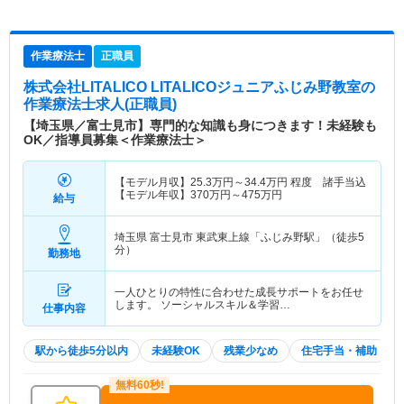
作業療法士
正職員
株式会社LITALICO LITALICOジュニアふじみ野教室
の
作業療法士求人(正職員)
【埼玉県／富士見市】専門的な知識も身につきます！未経験も
OK／指導員募集＜作業療法士＞
【モデル月収】
25.3
万円～
34.4
万円
程度 諸手当込
【モデル年収】
370
万円～
475
万円
給与
埼玉県 富士見市
東武東上線「ふじみ野駅」（徒歩5
分）
勤務地
一人ひとりの特性に合わせた成長サポートをお任せ
します。 ソーシャルスキル＆学習…
仕事内容
駅から徒歩5分以内
未経験OK
残業少なめ
住宅手当・補助