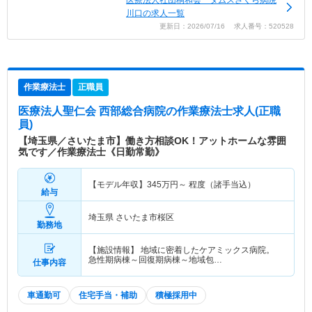
医療法人社団桐和会 タムスさくら病院
川口の求人一覧
更新日：2026/07/16 求人番号：520528
作業療法士
正職員
医療法人聖仁会 西部総合病院
の作業療法士求人(正職
員)
【埼玉県／さいたま市】働き方相談OK！アットホームな雰囲
気です／作業療法士《日勤常勤》
【モデル年収】
345
万円～
程度（諸手当込）
給与
埼玉県 さいたま市桜区
勤務地
【施設情報】 地域に密着したケアミックス病院。
急性期病棟～回復期病棟～地域包…
仕事内容
車通勤可
住宅手当・補助
積極採用中