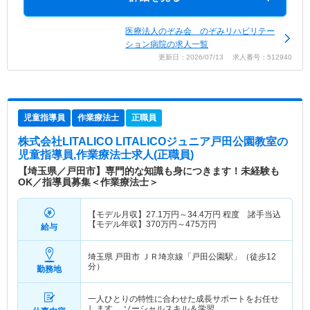
医療法人のぞみ会 のぞみリハビリテー
ション病院の求人一覧
更新日：2026/07/13 求人番号：512940
児童指導員
作業療法士
正職員
株式会社LITALICO LITALICOジュニア戸田公園教室
の
児童指導員,作業療法士求人(正職員)
【埼玉県／戸田市】専門的な知識も身につきます！未経験も
OK／指導員募集＜作業療法士＞
【モデル月収】
27.1
万円～
34.4
万円
程度 諸手当込
【モデル年収】
370
万円～
475
万円
給与
埼玉県 戸田市
ＪＲ埼京線「戸田公園駅」（徒歩12
分）
勤務地
一人ひとりの特性に合わせた成長サポートをお任せ
します。 ソーシャルスキル＆学習…