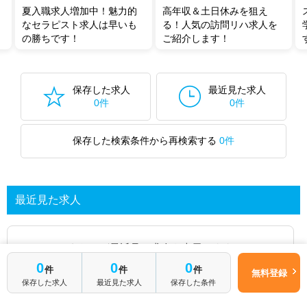
夏入職求人増加中！魅力的
高年収＆土日休みを狙え
なセラピスト求人は早いも
る！人気の訪問リハ求人を
の勝ちです！
ご紹介します！
保存した求人
最近見た求人
0件
0件
保存した検索条件から再検索する
0件
最近見た求人
あなたが最近見た求人を表示します
0
0
0
件
件
件
無料登録
求人を探してみる
保存した求人
最近見た求人
保存した条件