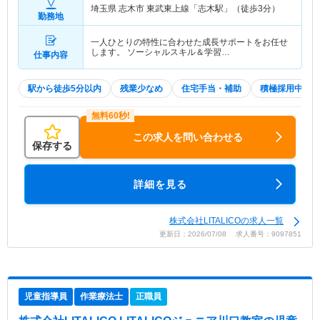
埼玉県 志木市
東武東上線「志木駅」（徒歩3分）
勤務地
一人ひとりの特性に合わせた成長サポートをお任せ
します。 ソーシャルスキル＆学習…
仕事内容
駅から徒歩5分以内
残業少なめ
住宅手当・補助
積極採用中
この求人を問い合わせる
保存する
詳細を見る
株式会社LITALICOの求人一覧
更新日：2026/07/08 求人番号：9097851
児童指導員
作業療法士
正職員