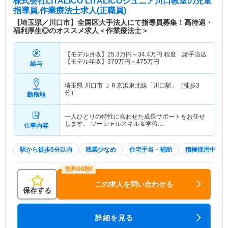
株式会社LITALICO LITALICOジュニア川口教室
の児童
指導員,作業療法士求人(正職員)
【埼玉県／川口市】全国区大手法人にて指導員募集！高待遇・
福利厚生◎のオススメ求人＜作業療法士＞
【モデル月収】
25.3
万円～
34.4
万円
程度 諸手当込
【モデル年収】
370
万円～
475
万円
給与
埼玉県 川口市
ＪＲ京浜東北線「川口駅」（徒歩3
分）
勤務地
一人ひとりの特性に合わせた成長サポートをお任せ
します。 ソーシャルスキル＆学習…
仕事内容
駅から徒歩5分以内
残業少なめ
住宅手当・補助
積極採用中
この求人を問い合わせる
保存する
詳細を見る