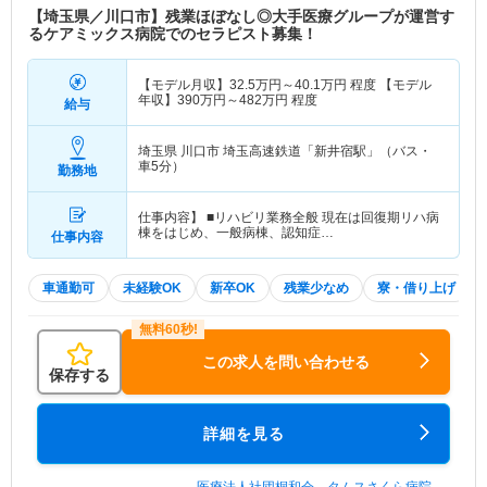
【埼玉県／川口市】残業ほぼなし◎大手医療グループが運営す
るケアミックス病院でのセラピスト募集！
【モデル月収】
32.5
万円～
40.1
万円
程度 【モデル
年収】
390
万円～
482
万円
程度
給与
埼玉県 川口市
埼玉高速鉄道「新井宿駅」（バス・
車5分）
勤務地
仕事内容】 ■リハビリ業務全般 現在は回復期リハ病
棟をはじめ、一般病棟、認知症…
仕事内容
車通勤可
未経験OK
新卒OK
残業少なめ
寮・借り上げ
この求人を問い合わせる
保存する
詳細を見る