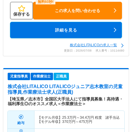
この求人を問い合わせる
保存する
詳細を見る
株式会社LITALICOの求人一覧
更新日：2026/07/08 求人番号：10114480
児童指導員
作業療法士
正職員
株式会社LITALICO LITALICOジュニア志木教室
の児童
指導員,作業療法士求人(正職員)
【埼玉県／志木市】全国区大手法人にて指導員募集！高待遇・
福利厚生◎のオススメ求人＜作業療法士＞
【モデル月収】
25.3
万円～
34.4
万円
程度 諸手当込
【モデル年収】
370
万円～
475
万円
給与