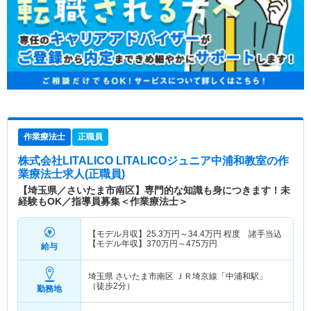
作業療法士
正職員
株式会社LITALICO LITALICOジュニア中浦和教室
の作
業療法士求人(正職員)
【埼玉県／さいたま市南区】専門的な知識も身につきます！未
経験もOK／指導員募集＜作業療法士＞
【モデル月収】
25.3
万円～
34.4
万円
程度 諸手当込
【モデル年収】
370
万円～
475
万円
給与
埼玉県 さいたま市南区
ＪＲ埼京線「中浦和駅」
（徒歩2分）
勤務地