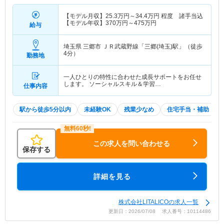
【モデル月収】
25.3
万円～
34.4
万円
程度 諸手当込
【モデル年収】
370
万円～
475
万円
給与
埼玉県 三郷市
ＪＲ武蔵野線「三郷(埼玉)駅」（徒歩
4分）
勤務地
一人ひとりの特性に合わせた成長サポートをお任せ
します。 ソーシャルスキル＆学習…
仕事内容
駅から徒歩5分以内
未経験OK
残業少なめ
住宅手当・補助
この求人を問い合わせる
保存する
詳細を見る
株式会社LITALICOの求人一覧
更新日：2026/07/08 求人番号：10114486