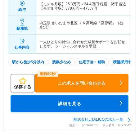
【モデル月収】
25.3
万円～
34.4
万円
程度 諸手当込
【モデル年収】
370
万円～
475
万円
給与
埼玉県 さいたま市北区
ＪＲ高崎線「宮原駅」（徒
歩5分）
勤務地
一人ひとりの特性に合わせた成長サポートをお任せ
します。 ソーシャルスキル＆学習…
仕事内容
駅から徒歩5分以内
残業少なめ
住宅手当・補助
積極採用中
この求人を問い合わせる
保存する
詳細を見る
株式会社LITALICOの求人一覧
更新日：2026/07/08 求人番号：9097842