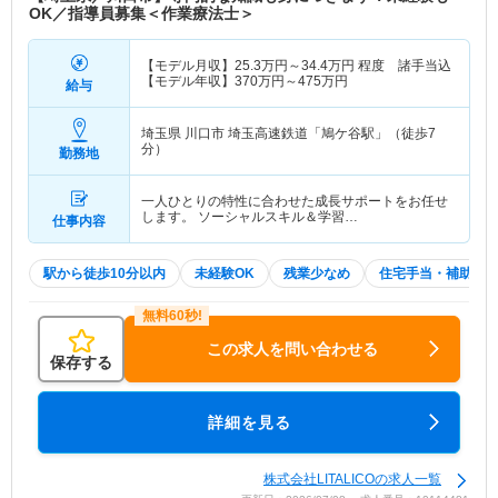
OK／指導員募集＜作業療法士＞
【モデル月収】
25.3
万円～
34.4
万円
程度 諸手当込
【モデル年収】
370
万円～
475
万円
給与
埼玉県 川口市
埼玉高速鉄道「鳩ケ谷駅」（徒歩7
分）
勤務地
一人ひとりの特性に合わせた成長サポートをお任せ
します。 ソーシャルスキル＆学習…
仕事内容
駅から徒歩10分以内
未経験OK
残業少なめ
住宅手当・補助
この求人を問い合わせる
保存する
詳細を見る
株式会社LITALICOの求人一覧