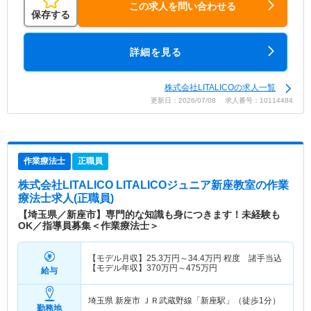
この求人を問い合わせる
保存する
詳細を見る
株式会社LITALICOの求人一覧
更新日：2026/07/08 求人番号：10114484
作業療法士
正職員
株式会社LITALICO LITALICOジュニア新座教室
の作業
療法士求人(正職員)
【埼玉県／新座市】専門的な知識も身につきます！未経験も
OK／指導員募集＜作業療法士＞
【モデル月収】
25.3
万円～
34.4
万円
程度 諸手当込
【モデル年収】
370
万円～
475
万円
給与
埼玉県 新座市
ＪＲ武蔵野線「新座駅」（徒歩1分）
勤務地