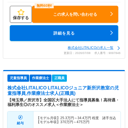
この求人を問い合わせる
保存する
詳細を見る
株式会社LITALICOの求人一覧
更新日：2026/07/08 求人番号：9097846
児童指導員
作業療法士
正職員
株式会社LITALICO LITALICOジュニア新所沢教室
の児
童指導員,作業療法士求人(正職員)
【埼玉県／所沢市】全国区大手法人にて指導員募集！高待遇・
福利厚生◎のオススメ求人＜作業療法士＞
【モデル月収】
25.3
万円～
34.4
万円
程度 諸手当込
【モデル年収】
370
万円～
475
万円
給与