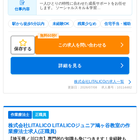
一人ひとりの特性に合わせた成長サポートをお任せ
します。 ソーシャルスキル＆学習…
仕事内容
駅から徒歩5分以内
未経験OK
残業少なめ
住宅手当・補助
この求人を問い合わせる
保存する
詳細を見る
株式会社LITALICOの求人一覧
更新日：2026/07/08 求人番号：10114482
作業療法士
正職員
株式会社LITALICO LITALICOジュニア鳩ヶ谷教室
の作
業療法士求人(正職員)
【埼玉県／川口市】専門的な知識も身につきます！未経験も