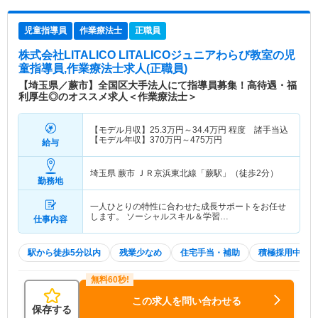
児童指導員
作業療法士
正職員
株式会社LITALICO LITALICOジュニアわらび教室
の児
童指導員,作業療法士求人(正職員)
【埼玉県／蕨市】全国区大手法人にて指導員募集！高待遇・福
利厚生◎のオススメ求人＜作業療法士＞
【モデル月収】
25.3
万円～
34.4
万円
程度 諸手当込
【モデル年収】
370
万円～
475
万円
給与
埼玉県 蕨市
ＪＲ京浜東北線「蕨駅」（徒歩2分）
勤務地
一人ひとりの特性に合わせた成長サポートをお任せ
します。 ソーシャルスキル＆学習…
仕事内容
駅から徒歩5分以内
残業少なめ
住宅手当・補助
積極採用中
この求人を問い合わせる
保存する