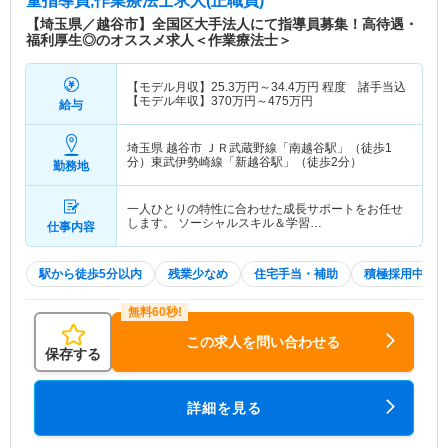
童指導員,作業療法士求人(正職員)
【埼玉県／越谷市】全国区大手法人にて指導員募集！高待遇・
福利厚生◎のオススメ求人＜作業療法士＞
【モデル月収】
25.3
万円～
34.4
万円
程度 諸手当込
【モデル年収】
370
万円～
475
万円
給与
埼玉県 越谷市
ＪＲ武蔵野線「南越谷駅」（徒歩1
分）東武伊勢崎線「新越谷駅」（徒歩2分）
勤務地
一人ひとりの特性に合わせた成長サポートをお任せ
します。 ソーシャルスキル＆学習…
仕事内容
駅から徒歩5分以内
残業少なめ
住宅手当・補助
積極採用中
この求人を問い合わせる
保存する
詳細を見る