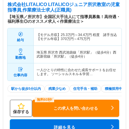
株式会社LITALICO LITALICOジュニア所沢教室
の児童
指導員,作業療法士求人(正職員)
【埼玉県／所沢市】全国区大手法人にて指導員募集！高待遇・
福利厚生◎のオススメ求人＜作業療法士＞
【モデル月収】
25.3
万円～
34.4
万円
程度 諸手当込
【モデル年収】
370
万円～
475
万円
給与
埼玉県 所沢市
西武池袋線「所沢駅」（徒歩4分）西
武新宿線「所沢駅」（徒歩4分）
勤務地
一人ひとりの特性に合わせた成長サポートをお任せ
します。 ソーシャルスキル＆学習…
仕事内容
駅から徒歩5分以内
残業少なめ
住宅手当・補助
積極採用中
この求人を問い合わせる
保存する
詳細を見る