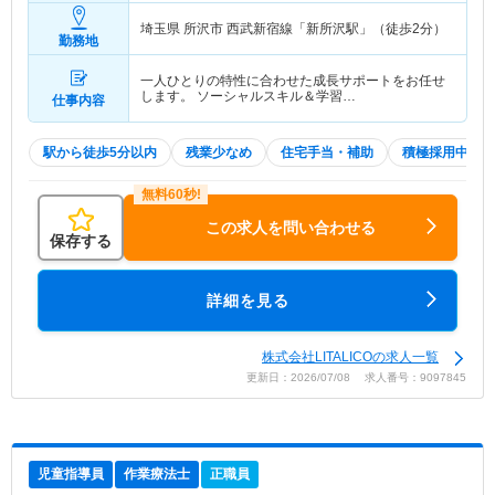
埼玉県 所沢市
西武新宿線「新所沢駅」（徒歩2分）
勤務地
一人ひとりの特性に合わせた成長サポートをお任せ
します。 ソーシャルスキル＆学習…
仕事内容
駅から徒歩5分以内
残業少なめ
住宅手当・補助
積極採用中
この求人を問い合わせる
保存する
詳細を見る
株式会社LITALICOの求人一覧
更新日：2026/07/08 求人番号：9097845
児童指導員
作業療法士
正職員