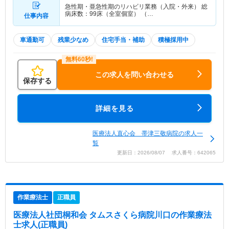
急性期・亜急性期のリハビリ業務（入院・外来） 総
病床数：99床（全室個室） （…
仕事内容
車通勤可
残業少なめ
住宅手当・補助
積極採用中
この求人を問い合わせる
保存する
詳細を見る
医療法人直心会 帯津三敬病院の求人一
覧
更新日：2026/08/07 求人番号：642065
作業療法士
正職員
医療法人社団桐和会 タムスさくら病院川口
の作業療法
士求人(正職員)