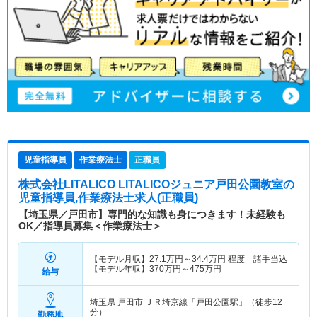
児童指導員
作業療法士
正職員
株式会社LITALICO LITALICOジュニア戸田公園教室
の
児童指導員,作業療法士求人(正職員)
【埼玉県／戸田市】専門的な知識も身につきます！未経験も
OK／指導員募集＜作業療法士＞
【モデル月収】
27.1
万円～
34.4
万円
程度 諸手当込
【モデル年収】
370
万円～
475
万円
給与
埼玉県 戸田市
ＪＲ埼京線「戸田公園駅」（徒歩12
分）
勤務地