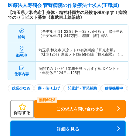
医療法人寿鶴会 菅野病院
の作業療法士求人(正職員)
【埼玉県／和光市】身体・精神科両方の経験を積めます！病院
でのセラピスト募集《東武東上線沿線》
【モデル月収】
22.8
万円～
32.7
万円
程度 諸手当込
【モデル年収】
344
万円～
程度 諸手当込
給与
埼玉県 和光市
東京メトロ有楽町線「和光市駅」
（徒歩12分）東京メトロ副都心線「和光市駅」（徒
勤務地
歩12分） 他
病院でのリハビリ業務全般 ＜おすすめポイント＞
・年間休日124日～125日…
仕事内容
残業少なめ
寮・借り上げ
託児所・育児補助
積極採用中
2
この求人を問い合わせる
保存する
詳細を見る