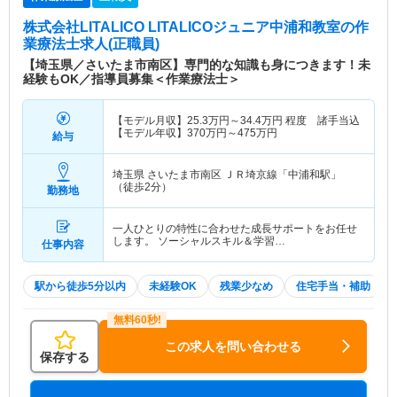
株式会社LITALICO LITALICOジュニア中浦和教室
の作
業療法士求人(正職員)
【埼玉県／さいたま市南区】専門的な知識も身につきます！未
経験もOK／指導員募集＜作業療法士＞
【モデル月収】
25.3
万円～
34.4
万円
程度 諸手当込
【モデル年収】
370
万円～
475
万円
給与
埼玉県 さいたま市南区
ＪＲ埼京線「中浦和駅」
（徒歩2分）
勤務地
一人ひとりの特性に合わせた成長サポートをお任せ
します。 ソーシャルスキル＆学習…
仕事内容
駅から徒歩5分以内
未経験OK
残業少なめ
住宅手当・補助
この求人を問い合わせる
保存する