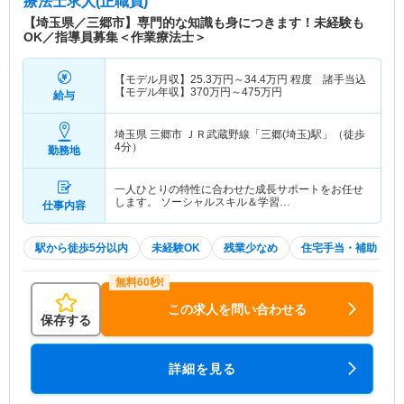
療法士求人(正職員)
【埼玉県／三郷市】専門的な知識も身につきます！未経験も
OK／指導員募集＜作業療法士＞
【モデル月収】
25.3
万円～
34.4
万円
程度 諸手当込
【モデル年収】
370
万円～
475
万円
給与
埼玉県 三郷市
ＪＲ武蔵野線「三郷(埼玉)駅」（徒歩
4分）
勤務地
一人ひとりの特性に合わせた成長サポートをお任せ
します。 ソーシャルスキル＆学習…
仕事内容
駅から徒歩5分以内
未経験OK
残業少なめ
住宅手当・補助
この求人を問い合わせる
保存する
詳細を見る