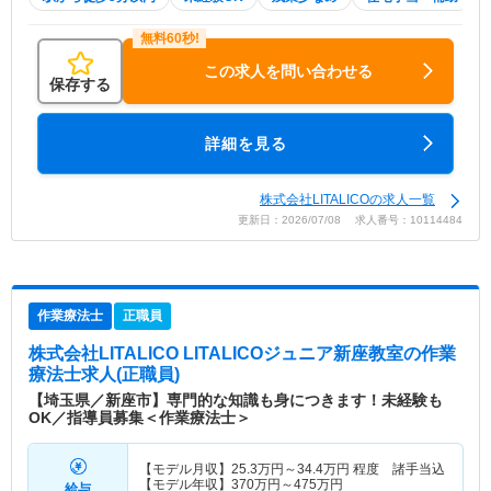
この求人を問い合わせる
保存する
詳細を見る
株式会社LITALICOの求人一覧
更新日：2026/07/08 求人番号：10114484
作業療法士
正職員
株式会社LITALICO LITALICOジュニア新座教室
の作業
療法士求人(正職員)
【埼玉県／新座市】専門的な知識も身につきます！未経験も
OK／指導員募集＜作業療法士＞
【モデル月収】
25.3
万円～
34.4
万円
程度 諸手当込
【モデル年収】
370
万円～
475
万円
給与