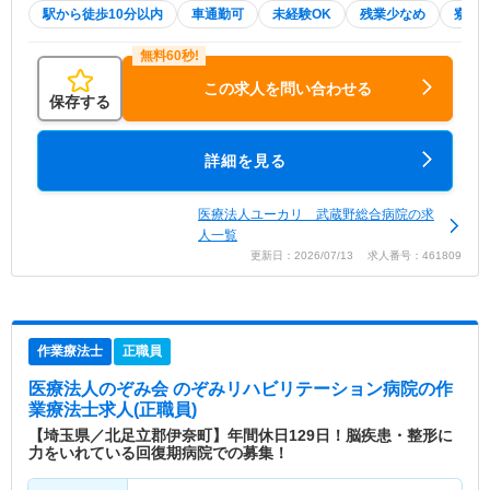
駅から徒歩10分以内
車通勤可
未経験OK
残業少なめ
寮・
この求人を問い合わせる
保存する
詳細を見る
医療法人ユーカリ 武蔵野総合病院の求
人一覧
更新日：2026/07/13 求人番号：461809
作業療法士
正職員
医療法人のぞみ会 のぞみリハビリテーション病院
の作
業療法士求人(正職員)
【埼玉県／北足立郡伊奈町】年間休日129日！脳疾患・整形に
力をいれている回復期病院での募集！