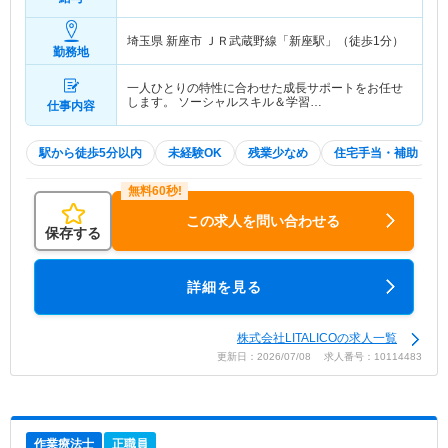
埼玉県 新座市
ＪＲ武蔵野線「新座駅」（徒歩1分）
勤務地
一人ひとりの特性に合わせた成長サポートをお任せ
します。 ソーシャルスキル＆学習…
仕事内容
駅から徒歩5分以内
未経験OK
残業少なめ
住宅手当・補助
この求人を問い合わせる
保存する
詳細を見る
株式会社LITALICOの求人一覧
更新日：2026/07/08 求人番号：10114483
作業療法士
正職員