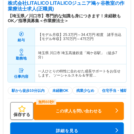
株式会社LITALICO LITALICOジュニア鳩ヶ谷教室
の作
業療法士求人(正職員)
【埼玉県／川口市】専門的な知識も身につきます！未経験も
OK／指導員募集＜作業療法士＞
【モデル月収】
25.3
万円～
34.4
万円
程度 諸手当込
【モデル年収】
370
万円～
475
万円
給与
埼玉県 川口市
埼玉高速鉄道「鳩ケ谷駅」（徒歩7
分）
勤務地
一人ひとりの特性に合わせた成長サポートをお任せ
します。 ソーシャルスキル＆学習…
仕事内容
駅から徒歩10分以内
未経験OK
残業少なめ
住宅手当・補助
この求人を問い合わせる
保存する
詳細を見る