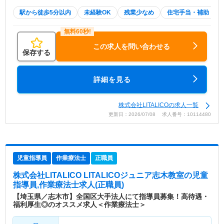
駅から徒歩5分以内
未経験OK
残業少なめ
住宅手当・補助
この求人を問い合わせる
保存する
詳細を見る
株式会社LITALICOの求人一覧
更新日：2026/07/08 求人番号：10114480
児童指導員
作業療法士
正職員
株式会社LITALICO LITALICOジュニア志木教室
の児童
指導員,作業療法士求人(正職員)
【埼玉県／志木市】全国区大手法人にて指導員募集！高待遇・
福利厚生◎のオススメ求人＜作業療法士＞