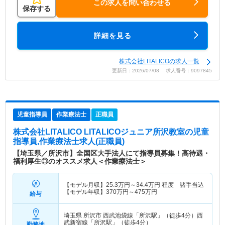
この求人を問い合わせる
保存する
詳細を見る
株式会社LITALICOの求人一覧
更新日：2026/07/08 求人番号：9097845
児童指導員
作業療法士
正職員
株式会社LITALICO LITALICOジュニア所沢教室
の児童
指導員,作業療法士求人(正職員)
【埼玉県／所沢市】全国区大手法人にて指導員募集！高待遇・
福利厚生◎のオススメ求人＜作業療法士＞
【モデル月収】
25.3
万円～
34.4
万円
程度 諸手当込
【モデル年収】
370
万円～
475
万円
給与
埼玉県 所沢市
西武池袋線「所沢駅」（徒歩4分）西
武新宿線「所沢駅」（徒歩4分）
勤務地