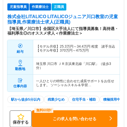
児童指導員
作業療法士
正職員
株式会社LITALICO LITALICOジュニア川口教室
の児童
指導員,作業療法士求人(正職員)
【埼玉県／川口市】全国区大手法人にて指導員募集！高待遇・
福利厚生◎のオススメ求人＜作業療法士＞
【モデル月収】
25.3
万円～
34.4
万円
程度 諸手当込
【モデル年収】
370
万円～
475
万円
給与
埼玉県 川口市
ＪＲ京浜東北線「川口駅」（徒歩3
分）
勤務地
一人ひとりの特性に合わせた成長サポートをお任せ
します。 ソーシャルスキル＆学習…
仕事内容
駅から徒歩5分以内
残業少なめ
住宅手当・補助
積極採用中
この求人を問い合わせる
保存する