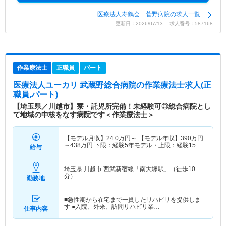
医療法人寿鶴会 菅野病院の求人一覧
更新日：2026/07/13 求人番号：587168
作業療法士
正職員
パート
医療法人ユーカリ 武蔵野総合病院
の作業療法士求人(正
職員,パート)
【埼玉県／川越市】寮・託児所完備！未経験可◎総合病院とし
て地域の中核をなす病院です＜作業療法士＞
【モデル月収】
24.0
万円～
【モデル年収】
390
万円
～
438
万円
下限：経験5年モデル・上限：経験15年
給与
モデル
埼玉県 川越市
西武新宿線「南大塚駅」（徒歩10
分）
勤務地
■急性期から在宅まで一貫したリハビリを提供しま
す ●入院、外来、訪問リハビリ業…
仕事内容