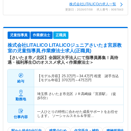
株式会社LITALICOの求人一覧
更新日：2026/07/08 求人番号：9097843
児童指導員
作業療法士
正職員
株式会社LITALICO LITALICOジュニアさいたま宮原教
室
の児童指導員,作業療法士求人(正職員)
【さいたま市／北区】全国区大手法人にて指導員募集！高待
遇・福利厚生◎のオススメ求人＜作業療法士＞
【モデル月収】
25.3
万円～
34.4
万円
程度 諸手当込
【モデル年収】
370
万円～
475
万円
給与
埼玉県 さいたま市北区
ＪＲ高崎線「宮原駅」（徒
歩5分）
勤務地
一人ひとりの特性に合わせた成長サポートをお任せ
します。 ソーシャルスキル＆学習…
仕事内容
駅から徒歩5分以内
残業少なめ
住宅手当・補助
積極採用中