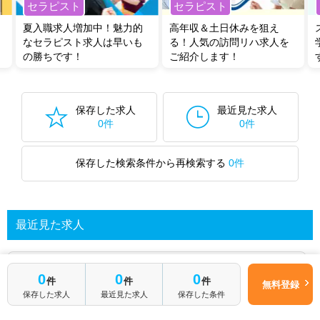
セラピスト
セラピスト
夏入職求人増加中！魅力的
高年収＆土日休みを狙え
なセラピスト求人は早いも
る！人気の訪問リハ求人を
の勝ちです！
ご紹介します！
保存した求人
最近見た求人
0件
0件
保存した検索条件から再検索する
0件
最近見た求人
あなたが最近見た求人を表示します
0
0
0
件
件
件
無料登録
保存した求人
最近見た求人
保存した条件
求人を探してみる