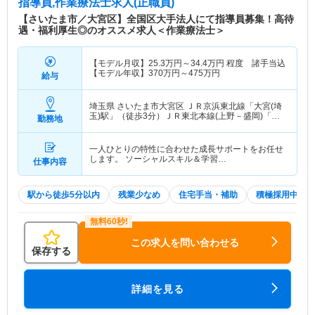
指導員,作業療法士求人(正職員)
【さいたま市／大宮区】全国区大手法人にて指導員募集！高待
遇・福利厚生◎のオススメ求人＜作業療法士＞
【モデル月収】
25.3
万円～
34.4
万円
程度 諸手当込
【モデル年収】
370
万円～
475
万円
給与
埼玉県 さいたま市大宮区
ＪＲ京浜東北線「大宮(埼
玉)駅」（徒歩3分）ＪＲ東北本線(上野－盛岡)「大
勤務地
宮(埼玉)駅」（徒歩3分） 他
一人ひとりの特性に合わせた成長サポートをお任せ
します。 ソーシャルスキル＆学習…
仕事内容
駅から徒歩5分以内
残業少なめ
住宅手当・補助
積極採用中
この求人を問い合わせる
保存する
詳細を見る