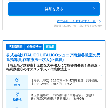
詳細を見る
株式会社LITALICOの求人一覧
更新日：2026/07/08 求人番号：9097850
児童指導員
作業療法士
正職員
株式会社LITALICO LITALICOジュニア南越谷教室
の児
童指導員,作業療法士求人(正職員)
【埼玉県／越谷市】全国区大手法人にて指導員募集！高待遇・
福利厚生◎のオススメ求人＜作業療法士＞
【モデル月収】
25.3
万円～
34.4
万円
程度 諸手当込
【モデル年収】
370
万円～
475
万円
給与
埼玉県 越谷市
ＪＲ武蔵野線「南越谷駅」（徒歩1
分）東武伊勢崎線「新越谷駅」（徒歩2分）
勤務地