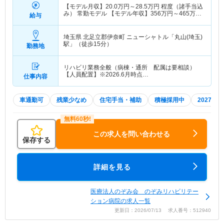
【モデル月収】
20.0
万円～
28.5
万円
程度（諸手当込
み） 常勤モデル 【モデル年収】
356
万円～
465
万円
給与
程度（諸手当込み）
埼玉県 北足立郡伊奈町
ニューシャトル「丸山(埼玉)
駅」（徒歩15分）
勤務地
リハビリ業務全般（病棟・通所 配属は要相談）
【人員配置】※2026.6月時点…
仕事内容
車通勤可
残業少なめ
住宅手当・補助
積極採用中
2027年
この求人を問い合わせる
保存する
詳細を見る
医療法人のぞみ会 のぞみリハビリテー
ション病院の求人一覧
更新日：2026/07/13 求人番号：512940