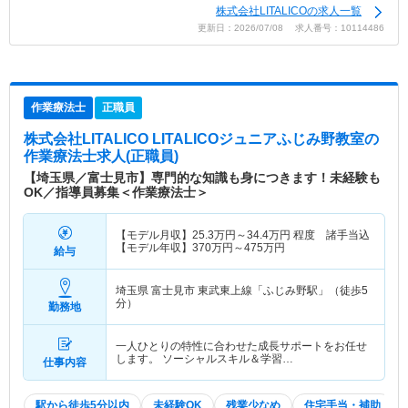
株式会社LITALICOの求人一覧
更新日：2026/07/08 求人番号：10114486
作業療法士
正職員
株式会社LITALICO LITALICOジュニアふじみ野教室
の
作業療法士求人(正職員)
【埼玉県／富士見市】専門的な知識も身につきます！未経験も
OK／指導員募集＜作業療法士＞
【モデル月収】
25.3
万円～
34.4
万円
程度 諸手当込
【モデル年収】
370
万円～
475
万円
給与
埼玉県 富士見市
東武東上線「ふじみ野駅」（徒歩5
分）
勤務地
一人ひとりの特性に合わせた成長サポートをお任せ
します。 ソーシャルスキル＆学習…
仕事内容
駅から徒歩5分以内
未経験OK
残業少なめ
住宅手当・補助