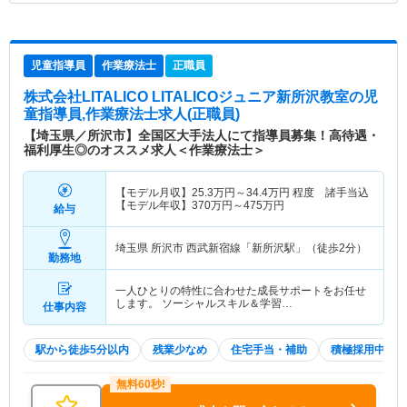
児童指導員
作業療法士
正職員
株式会社LITALICO LITALICOジュニア新所沢教室
の児
童指導員,作業療法士求人(正職員)
【埼玉県／所沢市】全国区大手法人にて指導員募集！高待遇・
福利厚生◎のオススメ求人＜作業療法士＞
【モデル月収】
25.3
万円～
34.4
万円
程度 諸手当込
【モデル年収】
370
万円～
475
万円
給与
埼玉県 所沢市
西武新宿線「新所沢駅」（徒歩2分）
勤務地
一人ひとりの特性に合わせた成長サポートをお任せ
します。 ソーシャルスキル＆学習…
仕事内容
駅から徒歩5分以内
残業少なめ
住宅手当・補助
積極採用中