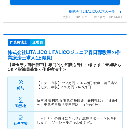
株式会社LITALICOの求人一覧
更新日：2026/07/08 求人番号：10114481
作業療法士
正職員
株式会社LITALICO LITALICOジュニア春日部教室
の作
業療法士求人(正職員)
【埼玉県／春日部市】専門的な知識も身につきます！未経験も
OK／指導員募集＜作業療法士＞
【モデル月収】
25.3
万円～
34.4
万円
程度 諸手当込
【モデル年収】
370
万円～
475
万円
給与
埼玉県 春日部市
東武伊勢崎線「春日部駅」（徒歩4
分）東武野田線「春日部駅」（徒歩4分）
勤務地
一人ひとりの特性に合わせた成長サポートをお任せ
します。 ソーシャルスキル＆学習…
仕事内容