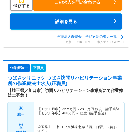
この求人を問い合わせる
保存する
詳細を見る
医療法人寿鶴会 菅野病院の求人一覧
更新日：2026/07/08 求人番号：9782160
作業療法士
正職員
つばさクリニック つばさ訪問リハビリテーション事業
所
の作業療法士求人(正職員)
【埼玉県／川口市】訪問リハビリテーション事業所にて作業療
法士募集！
【モデル月収】
26.5
万円～
28.1
万円
程度 諸手当込
【モデル年収】
400
万円～
程度（諸手当込）
給与
埼玉県 川口市
ＪＲ京浜東北線「西川口駅」（徒歩
20分）