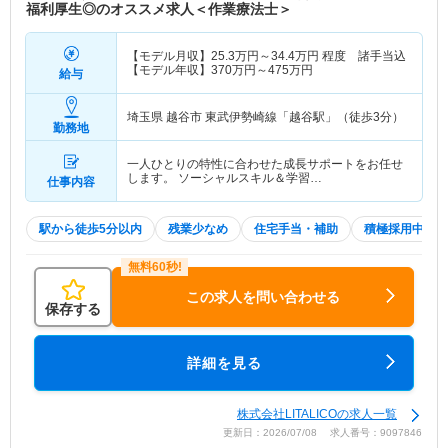
福利厚生◎のオススメ求人＜作業療法士＞
【モデル月収】
25.3
万円～
34.4
万円
程度 諸手当込
【モデル年収】
370
万円～
475
万円
給与
埼玉県 越谷市
東武伊勢崎線「越谷駅」（徒歩3分）
勤務地
一人ひとりの特性に合わせた成長サポートをお任せ
します。 ソーシャルスキル＆学習…
仕事内容
駅から徒歩5分以内
残業少なめ
住宅手当・補助
積極採用中
この求人を問い合わせる
保存する
詳細を見る
株式会社LITALICOの求人一覧
更新日：2026/07/08 求人番号：9097846