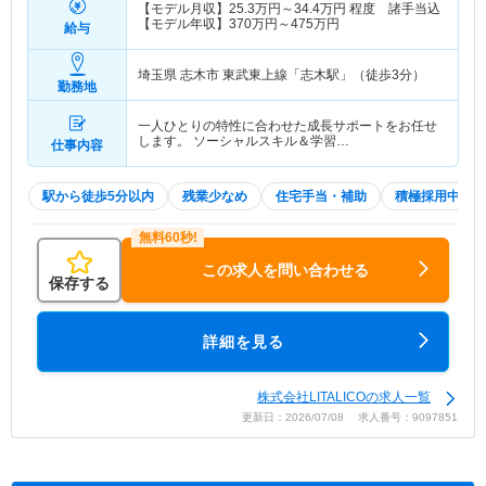
【モデル月収】
25.3
万円～
34.4
万円
程度 諸手当込
【モデル年収】
370
万円～
475
万円
給与
埼玉県 志木市
東武東上線「志木駅」（徒歩3分）
勤務地
一人ひとりの特性に合わせた成長サポートをお任せ
します。 ソーシャルスキル＆学習…
仕事内容
駅から徒歩5分以内
残業少なめ
住宅手当・補助
積極採用中
この求人を問い合わせる
保存する
詳細を見る
株式会社LITALICOの求人一覧
更新日：2026/07/08 求人番号：9097851