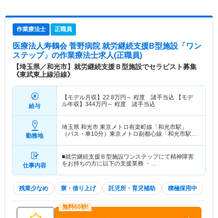
作業療法士
正職員
医療法人寿鶴会 菅野病院 就労継続支援B型施設「ワン
ステップ」
の作業療法士求人(正職員)
【埼玉県／和光市】就労継続支援Ｂ型施設でセラピスト募集
《東武東上線沿線》
【モデル月収】
22.8
万円～
程度 諸手当込 【モデ
ル年収】
344
万円～
程度 諸手当込
給与
埼玉県 和光市
東京メトロ有楽町線「和光市駅」
（バス・車10分）東京メトロ副都心線「和光市駅」
勤務地
（バス・車10分） 他
■就労継続支援Ｂ型施設ワンステップにて精神障害
をお持ちの方に以下の支援業務 ・…
仕事内容
残業少なめ
寮・借り上げ
託児所・育児補助
積極採用中