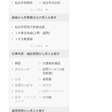
滋賀県
京都府
大阪府
仙台市若林区
仙台市太白区
兵庫県
奈良県
和歌山県
仙台市泉区
もっと見る
鳥取県
島根県
岡山県
市部
路線から作業療法士の求人を探す
広島県
山口県
徳島県
石巻市
塩竈市
香川県
愛媛県
高知県
気仙沼市
白石市
仙台市営地下鉄南北線
福岡県
佐賀県
長崎県
名取市
角田市
ＪＲ東北本線(上野－盛岡)
熊本県
大分県
宮崎県
多賀城市
岩沼市
ＪＲ大船渡線
鹿児島県
沖縄県
登米市
栗原市
ＪＲ仙山線
もっと見る
東松島市
大崎市
ＪＲ陸羽東線
仕事内容・施設形態から求人を探す
刈田郡蔵王町
富谷市
ＪＲ仙石線
刈田郡七ヶ宿町
柴田郡大河原町
ＪＲ石巻線
病院
介護福祉施設
柴田郡村田町
柴田郡柴田町
ＪＲ気仙沼線
クリニック
訪問リハビリ(在
宅医療)
柴田郡川崎町
伊具郡丸森町
ＪＲ常磐線(上野－仙台)
企業
保育園
亘理郡亘理町
亘理郡山元町
阿武隈急行
小児リハビリ
整骨院
宮城郡松島町
宮城郡七ヶ浜町
仙台空港アクセス線
接骨院
訪問マッサージ
宮城郡利府町
黒川郡大和町
仙台市営地下鉄東西線
薬局・ドラッグ
その他
黒川郡大郷町
黒川郡大衡村
ストア
加美郡色麻町
加美郡加美町
雇用形態から求人を探す
遠田郡涌谷町
遠田郡美里町