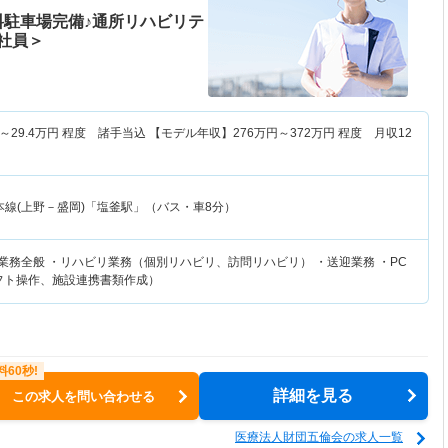
料駐車場完備♪通所リハビリテ
社員＞
～
29.4
万円
程度 諸手当込 【モデル年収】
276
万円～
372
万円
程度 月収12
本線(上野－盛岡)「塩釜駅」（バス・車8分）
業務全般 ・リハビリ業務（個別リハビリ、訪問リハビリ） ・送迎業務 ・PC
フト操作、施設連携書類作成）
詳細を見る
この求人を問い合わせる
医療法人財団五倫会の求人一覧