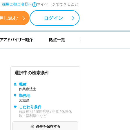
採用ご担当者様へ
マイページでできること
申し込む
ログイン
援情報
キャリアアドバイザー紹介
拠点一覧
選択中の検索条件
職種
作業療法士
勤務地
宮城県
こだわり条件
施設種別 / 雇用形態 / 年収 / 休日休
暇・福利厚生など
条件を保存する