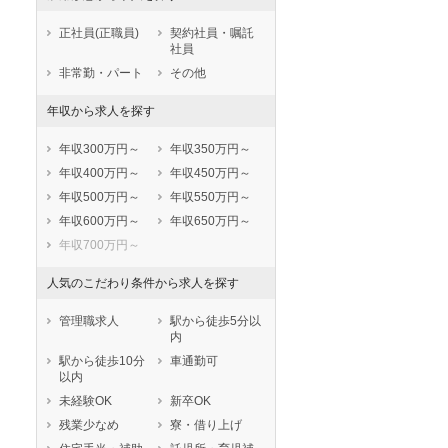
牡鹿郡女川町
本吉郡南三陸町
正社員(正職員)
契約社員・嘱託
社員
非常勤・パート
その他
年収から求人を探す
年収300万円～
年収350万円～
年収400万円～
年収450万円～
年収500万円～
年収550万円～
年収600万円～
年収650万円～
年収700万円～
人気のこだわり条件から求人を探す
管理職求人
駅から徒歩5分以
内
駅から徒歩10分
車通勤可
以内
未経験OK
新卒OK
残業少なめ
寮・借り上げ