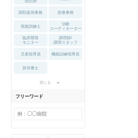
指圧師
調剤薬局事務
医療事務
治験
視能訓練士
コーディネーター
臨床開発
調理師/
モニター
調理スタッフ
児童指導員
機能訓練指導員
胚培養士
閉じる
フリーワード