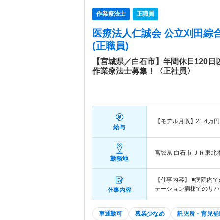
作業療法士
正職員
医療法人仁誠会 公立刈田綜
(正職員)
【宮城県／白石市】年間休日120
作業療法士募集！〈正社員〉
【モデル月収】
21.4
万円
給与
宮城県 白石市
ＪＲ東北本
勤務地
【仕事内容】 ■病院内
テーション病棟でのリハ
仕事内容
車通勤可
残業少なめ
託児所・育児補