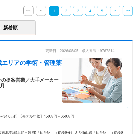
<<
<
>
>>
1
2
3
4
5
新着順
更新日：2026/08/05 求人番号：9767814
城エリア
の学術・管理薬
けの提案営業／大手メーカー
ヶ月
～
34.0
万円
【モデル年収】
450
万円～
650
万円
Ｒ東北本線(上野－盛岡)「仙台駅」（徒歩6分）ＪＲ仙山線「仙台駅」（徒歩6