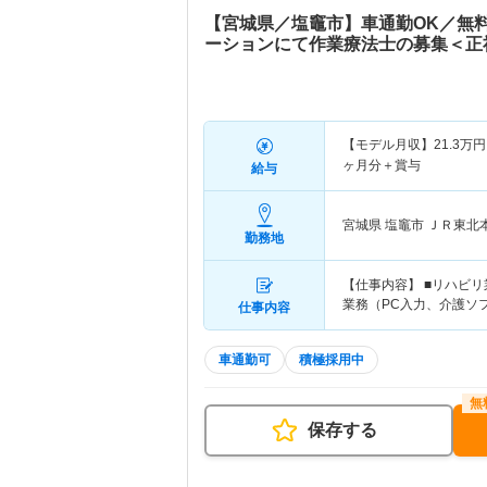
【宮城県／塩竈市】車通勤OK／無
ーションにて作業療法士の募集＜正
【モデル月収】
21.3
万円
ヶ月分＋賞与
給与
宮城県 塩竈市
ＪＲ東北
勤務地
【仕事内容】 ■リハビリ
業務（PC入力、介護ソ
仕事内容
車通勤可
積極採用中
保存する