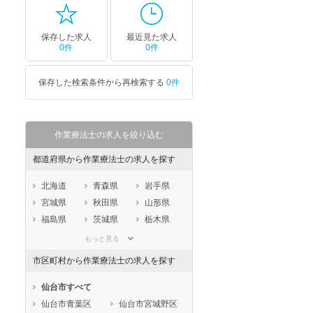
保存した求人
最近見た求人
0件
0件
保存した検索条件から再検索する
0件
作業療法士の求人を絞り込む
都道府県から作業療法士の求人を探す
北海道
青森県
岩手県
宮城県
秋田県
山形県
福島県
茨城県
栃木県
群馬県
埼玉県
千葉県
もっと見る
東京都
神奈川県
新潟県
市区町村から作業療法士の求人を探す
山梨県
長野県
富山県
石川県
福井県
岐阜県
仙台市すべて
静岡県
愛知県
三重県
仙台市青葉区
仙台市宮城野区