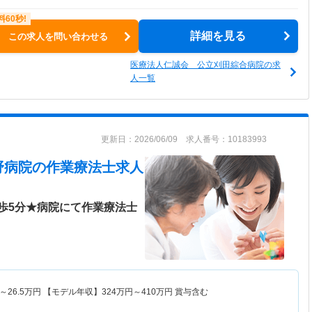
詳細を見る
この求人を問い合わせる
医療法人仁誠会 公立刈田綜合病院の求
人一覧
更新日：2026/06/09 求人番号：10183993
野病院
の作業療法士求人
歩5分★病院にて作業療法士
～
26.5
万円
【モデル年収】
324
万円～
410
万円
賞与含む