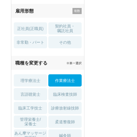
残業少なめ
寮・借り上げ
雇用形態
託児所・
住宅手当・補助
育児補助
契約社員・
正社員(正職員)
土日祝休
無資格 OK
嘱託社員
非常勤・パート
積極採用中
WEB面接OK
その他
2027年4月入職可
夏～秋入職可
職種を変更する
※単一選択
1月入職可
理学療法士
作業療法士
言語聴覚士
臨床検査技師
臨床工学技士
診療放射線技師
管理栄養士/
柔道整復師
栄養士
あん摩マッサージ
鍼灸師