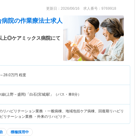
更新日：2026/06/16 求人番号：9769918
合病院
の作業療法士求人
日以上◎ケアミックス病院にて
～
28.0
万円
程度
線(上野－盛岡)「白石(宮城)駅」（バス・車8分）
でのリハビリテーション業務 ・一般病棟、地域包括ケア病棟、回復期リハビリ
ビリテーション業務 ・外来のリハビリテ…
助
積極採用中