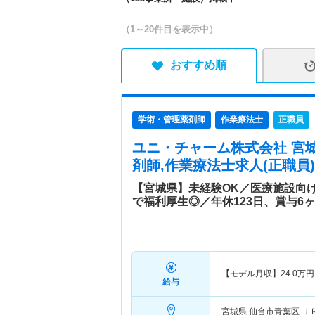
（1～20件目を表示中）
おすすめ順
学術・管理薬剤師
作業療法士
正職員
ユニ・チャーム株式会社 宮
剤師,作業療法士求人(正職員)
【宮城県】未経験OK／医療施設向
で福利厚生◎／年休123日、賞与6
【モデル月収】
24.0
万円
給与
宮城県 仙台市青葉区
Ｊ