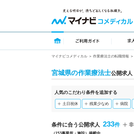
トップページ
ご利用ガイ
マイナビコメディカル
作業療法士の転職情報
宮城県の作業療法士
公開求人
人気のこだわり条件を追加する
土日祝休
残業少なめ
病院
233
条件に合う公開求人
非
（153事業所・施設）掲載中