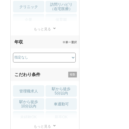
訪問リハビリ
クリニック
（在宅医療）
企業
保育園
もっと見る
小児リハビリ
整骨院
年収
※単一選択
接骨院
訪問マッサージ
薬局・
その他
ドラッグストア
こだわり条件
駅から徒歩
管理職求人
5分以内
駅から徒歩
車通勤可
10分以内
未経験OK
新卒OK
もっと見る