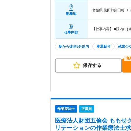
宮城県 柴田郡柴田町
Ｊ
勤務地
【仕事内容】 ■院内に
仕事内容
駅から徒歩5分以内
車通勤可
残業少
保存する
作業療法士
正職員
医療法人財団五倫会 ももせ
リテーション
の作業療法士求