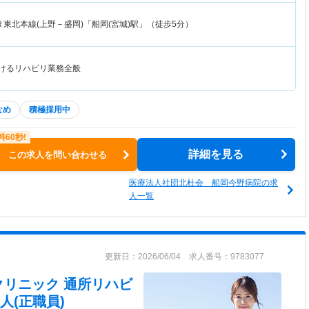
Ｒ東北本線(上野－盛岡)「船岡(宮城)駅」（徒歩5分）
おけるリハビリ業務全般
なめ
積極採用中
詳細を見る
この求人を問い合わせる
医療法人社団北杜会 船岡今野病院の求
人一覧
更新日：2026/06/04 求人番号：9783077
クリニック 通所リハビ
人(正職員)