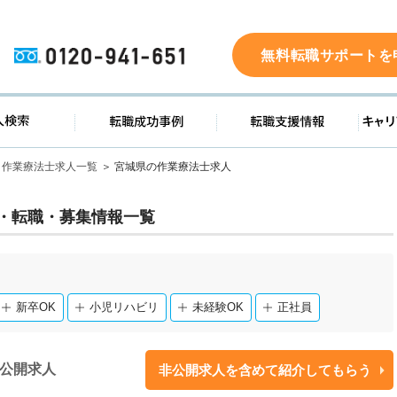
0120-941-651
無料転職サポートを
ド
求人検索
転職成功事例
転職支
作業療法士求人一覧
宮城県の作業療法士求人
・転職・募集情報一覧
新卒OK
小児リハビリ
未経験OK
正社員
公開求人
非公開求人を含めて紹介してもらう