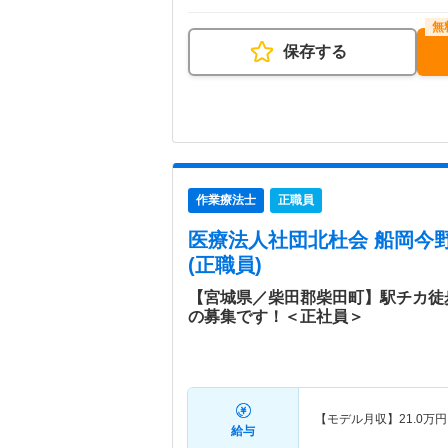
保存する
作業療法士
正職員
医療法人社団北杜会 船岡今
(正職員)
【宮城県／柴田郡柴田町】駅チカ徒
の募集です！＜正社員＞
【モデル月収】
21.0
万円
給与