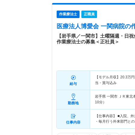
作業療法士
正職員
医療法人博愛会 一関病院
の
【岩手県／一関市】土曜隔週・日祝
作業療法士の募集＜正社員＞
【モデル月収】
20.3
万円
当・賞与込み
給与
岩手県 一関市
ＪＲ東北
10分）
勤務地
【仕事内容】 ■入院、
・毎月行う外来部門との
仕事内容