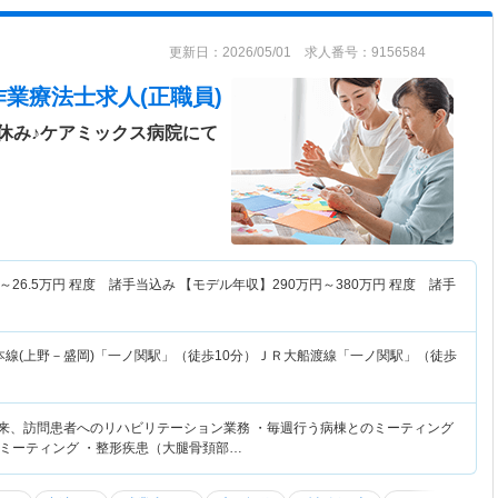
更新日：2026/05/01 求人番号：9156584
作業療法士求人(正職員)
休み♪ケアミックス病院にて
～
26.5
万円
程度 諸手当込み 【モデル年収】
290
万円～
380
万円
程度 諸手
本線(上野－盛岡)「一ノ関駅」（徒歩10分）ＪＲ大船渡線「一ノ関駅」（徒歩
外来、訪問患者へのリハビリテーション業務 ・毎週行う病棟とのミーティング
ミーティング ・整形疾患（大腿骨頚部…