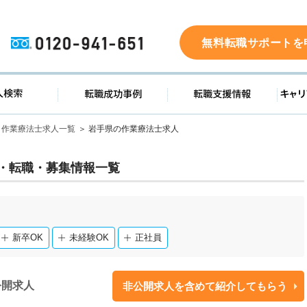
0120-941-651
無料転職サポートを
ド
求人検索
転職成功事例
転職支
作業療法士求人一覧
岩手県の作業療法士求人
・転職・募集情報一覧
新卒OK
未経験OK
正社員
公開求人
非公開求人を含めて紹介してもらう