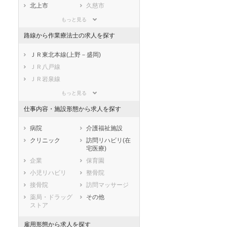
滋賀県
京都府
大阪府
北上市
久慈市
兵庫県
奈良県
和歌山県
遠野市
一関市
もっと見る
鳥取県
島根県
岡山県
陸前高田市
釜石市
路線から作業療法士の求人を探す
広島県
山口県
徳島県
二戸市
八幡平市
香川県
愛媛県
高知県
奥州市
岩手郡雫石町
ＪＲ東北本線(上野－盛岡)
福岡県
佐賀県
長崎県
岩手郡葛巻町
岩手郡岩手町
ＪＲ八戸線
熊本県
大分県
宮崎県
滝沢市
紫波郡紫波町
ＪＲ岩泉線
鹿児島県
沖縄県
紫波郡矢巾町
和賀郡西和賀町
ＪＲ大船渡線
もっと見る
胆沢郡金ケ崎町
西磐井郡平泉町
ＪＲ釜石線
仕事内容・施設形態から求人を探す
気仙郡住田町
上閉伊郡大槌町
ＪＲ北上線
下閉伊郡山田町
下閉伊郡岩泉町
ＪＲ田沢湖線
病院
介護福祉施設
下閉伊郡田野畑
下閉伊郡普代村
ＪＲ花輪線
クリニック
訪問リハビリ(在
村
宅医療)
ＪＲ山田線
九戸郡軽米町
九戸郡野田村
企業
保育園
ＩＧＲいわて銀河鉄道
九戸郡九戸村
九戸郡洋野町
小児リハビリ
整骨院
三陸鉄道北リアス線
二戸郡一戸町
接骨院
訪問マッサージ
三陸鉄道南リアス線
薬局・ドラッグ
その他
ストア
雇用形態から求人を探す