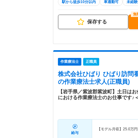
駅から徒歩10分以内
車通勤可
未経験
保存する
作業療法士
正職員
株式会社ひばり ひばり訪問
の作業療法士求人(正職員)
【岩手県／紫波郡紫波町】土日はお
における作業療法士のお仕事です♪
【モデル月収】
25.0
万円
給与