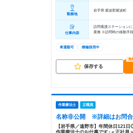
岩手県 紫波郡紫波町
勤務地
訪問看護ステーションに
業務 ※訪問時の移動手
仕事内容
車通勤可
積極採用中
保存する
作業療法士
正職員
名称非公開
※詳細はお問合
【岩手県／遠野市】年間休日121
作業療法士のお仕事です♪＜正社員