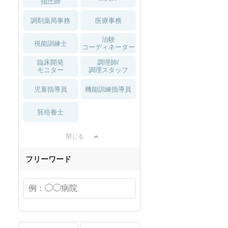
指圧師
調剤薬局事務
医療事務
治験
視能訓練士
コーディネーター
臨床開発
調理師/
モニター
調理スタッフ
児童指導員
機能訓練指導員
胚培養士
閉じる
フリーワード