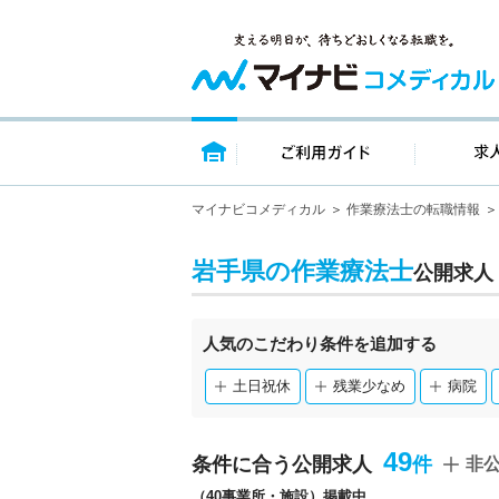
トップページ
ご利用ガイ
マイナビコメディカル
作業療法士の転職情報
岩手県の作業療法士
公開求人
人気のこだわり条件を追加する
土日祝休
残業少なめ
病院
49
条件に合う公開求人
非
（40事業所・施設）掲載中