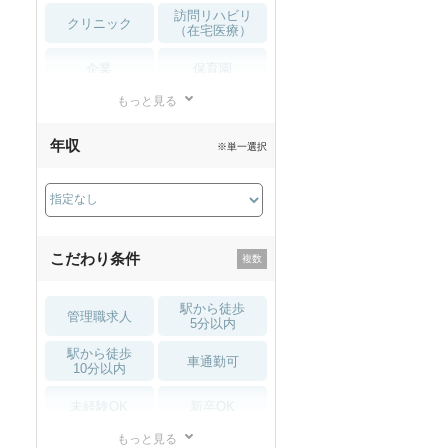
訪問リハビリ
クリニック
（在宅医療）
企業
保育園
もっと見る
小児リハビリ
整骨院
年収
※単一選択
接骨院
訪問マッサージ
薬局・
その他
ドラッグストア
こだわり条件
駅から徒歩
管理職求人
5分以内
駅から徒歩
車通勤可
10分以内
未経験OK
新卒OK
もっと見る