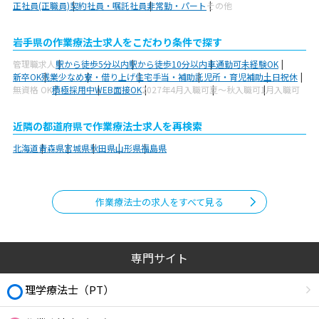
正社員(正職員)
契約社員・嘱託社員
非常勤・パート
その他
岩手県の作業療法士求人をこだわり条件で探す
管理職求人
駅から徒歩5分以内
駅から徒歩10分以内
車通勤可
未経験OK
新卒OK
残業少なめ
寮・借り上げ
住宅手当・補助
託児所・育児補助
土日祝休
無資格 OK
積極採用中
WEB面接OK
2027年4月入職可
夏～秋入職可
1月入職可
近隣の都道府県で作業療法士求人を再検索
北海道
青森県
宮城県
秋田県
山形県
福島県
作業療法士の求人をすべて見る
専門サイト
理学療法士（PT）