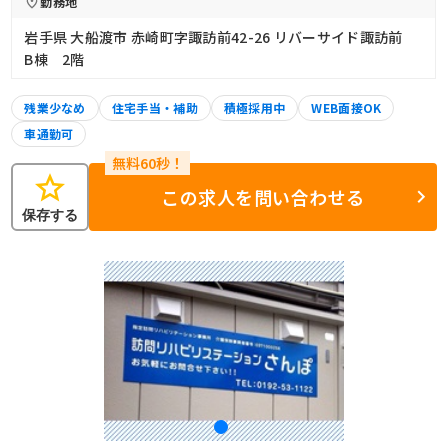
勤務地
岩手県 大船渡市 赤崎町字諏訪前42-26 リバーサイド諏訪前
B棟 2階
残業少なめ
住宅手当・補助
積極採用中
WEB面接OK
車通勤可
star
この求人を問い合わせる
保存する