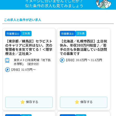
イメージに合いませんでしたか？
似た条件の求人も見てみましょう
この求人と条件が近い求人
正社員
正社員
作業療法士
作業療法士
【東京都／練馬区】セラピスト
【北海道／札幌市西区】土日祝
のキャリアに天井はない。次の
休み、年収380万円程度♪／若
管理者を本気で育てる！＜理学
手の方も多数活躍している訪問
療法士／正社員＞
での募集です
東京メトロ有楽町線「地下鉄
【月収】30.0万円 ～ 31.6万円
赤塚駅」（徒歩9分）
【月収】32.0万円 ～
保存する
保存する