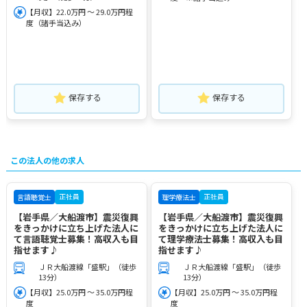
【月収】22.0万円 ～ 29.0万円程
度（諸手当込み）
保存する
保存する
この法人の他の求人
正社員
正社員
言語聴覚士
理学療法士
【岩手県／大船渡市】震災復興
【岩手県／大船渡市】震災復興
をきっかけに立ち上げた法人に
をきっかけに立ち上げた法人に
て言語聴覚士募集！高収入も目
て理学療法士募集！高収入も目
指せます♪
指せます♪
ＪＲ大船渡線「盛駅」（徒歩
ＪＲ大船渡線「盛駅」（徒歩
13分）
13分）
【月収】25.0万円 ～ 35.0万円程
【月収】25.0万円 ～ 35.0万円程
度
度