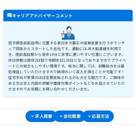
キャリアアドバイザーコメント
岩手県陸前高田市に位置する東日本大震災の復興支援を行うボランテ
ィア団体からスタートした会社です。通勤にはJR大船渡線を利用で
き、陸前高田駅から徒歩10分と非常に通いやすい位置にございます。
休日休暇は週休2日制で年間休日120日となっておりますのでプライベ
ートとの両立もしやすい環境です。給与に関しては、前職給与をは最
低保証していただけますので納得のいく収入を得ることが可能です！
住宅手当が家賃のほぼ全額支給されるのも大きな魅力です。ご興味の
ある方は求人内容の詳細や面接対策ポイントなどをお話させていただ
きますのでお気軽にお問い合わせくださいませ。
求人概要
会社概要
応募方法