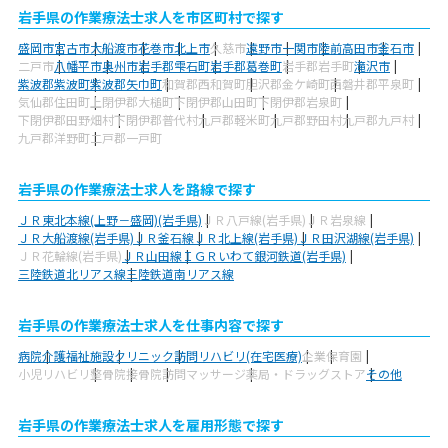
岩手県の作業療法士求人を市区町村で探す
盛岡市
宮古市
大船渡市
花巻市
北上市
久慈市
遠野市
一関市
陸前高田市
釜石市
二戸市
八幡平市
奥州市
岩手郡雫石町
岩手郡葛巻町
岩手郡岩手町
滝沢市
紫波郡紫波町
紫波郡矢巾町
和賀郡西和賀町
胆沢郡金ケ崎町
西磐井郡平泉町
気仙郡住田町
上閉伊郡大槌町
下閉伊郡山田町
下閉伊郡岩泉町
下閉伊郡田野畑村
下閉伊郡普代村
九戸郡軽米町
九戸郡野田村
九戸郡九戸村
九戸郡洋野町
二戸郡一戸町
岩手県の作業療法士求人を路線で探す
ＪＲ東北本線(上野－盛岡)(岩手県)
ＪＲ八戸線(岩手県)
ＪＲ岩泉線
ＪＲ大船渡線(岩手県)
ＪＲ釜石線
ＪＲ北上線(岩手県)
ＪＲ田沢湖線(岩手県)
ＪＲ花輪線(岩手県)
ＪＲ山田線
ＩＧＲいわて銀河鉄道(岩手県)
三陸鉄道北リアス線
三陸鉄道南リアス線
岩手県の作業療法士求人を仕事内容で探す
病院
介護福祉施設
クリニック
訪問リハビリ(在宅医療)
企業
保育園
小児リハビリ
整骨院
接骨院
訪問マッサージ
薬局・ドラッグストア
その他
岩手県の作業療法士求人を雇用形態で探す