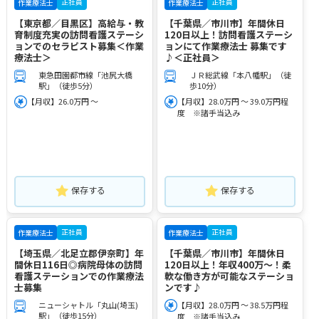
正社員
正社員
作業療法士
作業療法士
【東京都／目黒区】高給与・教
【千葉県／市川市】年間休日
育制度充実の訪問看護ステーシ
120日以上！訪問看護ステーシ
ョンでのセラピスト募集＜作業
ョンにて作業療法士 募集です
療法士＞
♪＜正社員＞
東急田園都市線「池尻大橋
ＪＲ総武線「本八幡駅」（徒
駅」（徒歩5分）
歩10分）
【月収】26.0万円 ～
【月収】28.0万円 ～ 39.0万円程
度 ※諸手当込み
保存する
保存する
正社員
正社員
作業療法士
作業療法士
【埼玉県／北足立郡伊奈町】年
【千葉県／市川市】年間休日
間休日116日◎病院母体の訪問
120日以上！年収400万～！柔
看護ステーションでの作業療法
軟な働き方が可能なステーショ
士募集
ンです♪
ニューシャトル「丸山(埼玉)
【月収】28.0万円 ～ 38.5万円程
駅」（徒歩15分）
度 ※諸手当込み